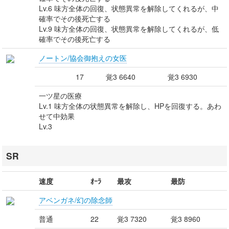
Lv.6 味方全体の回復、状態異常を解除してくれるが、中
確率でその後死亡する
Lv.9 味方全体の回復、状態異常を解除してくれるが、低
確率でその後死亡する
ノートン/協会御抱えの女医
17
覚3 6640
覚3 6930
一ツ星の医療
Lv.1 味方全体の状態異常を解除し、HPを回復する。あわ
せて中効果
Lv.3
SR
速度
ｵｰﾗ
最攻
最防
アベンガネ/幻の除念師
普通
22
覚3 7320
覚3 8960