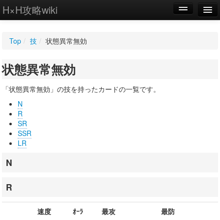
H×H攻略wiki
編集
Top
/
技
/
状態異常無効
新規
状態異常無効
WIKI
設定
「状態異常無効」の技を持ったカードの一覧です。
N
R
SR
SSR
LR
N
R
速度
ｵｰﾗ
最攻
最防