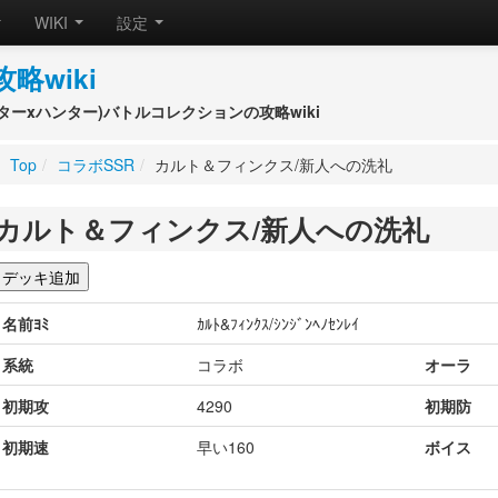
WIKI
設定
攻略wiki
(ハンターxハンター)バトルコレクションの攻略wiki
Top
/
コラボSSR
/
カルト＆フィンクス/新人への洗礼
カルト＆フィンクス/新人への洗礼
名前ﾖﾐ
ｶﾙﾄ&ﾌｨﾝｸｽ/ｼﾝｼﾞﾝﾍﾉｾﾝﾚｲ
系統
コラボ
オーラ
初期攻
4290
初期防
初期速
早い160
ボイス