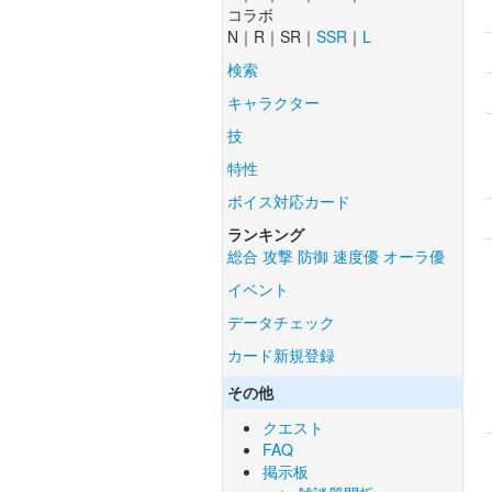
コラボ
N｜R｜SR｜
SSR
｜
L
検索
キャラクター
技
特性
ボイス対応カード
ランキング
総合
攻撃
防御
速度優
オーラ優
イベント
データチェック
カード新規登録
その他
クエスト
FAQ
掲示板