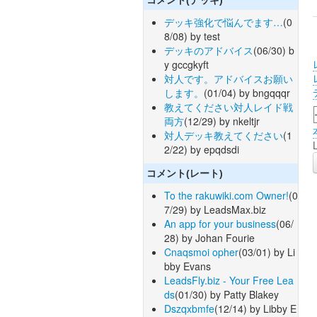
デッキ強化で悩んでます…
(0
8/08) by test
デッキのアドバイス
(06/30) b
y gccgkyft
対人です。アドバイスお願い
します。
(01/04) by bngqqqr
教えてください対人レイド戦
両方
(12/29) by nkeltjr
対人デッキ教えてください
(1
2/22) by epqdsdi
コメント(レート)
To the rakuwiki.com Owner!
(0
7/29) by LeadsMax.biz
An app for your business
(06/
28) by Johan Fourie
Cnaqsmoi opher
(03/01) by Li
bby Evans
LeadsFly.biz - Your Free Lea
ds
(01/30) by Patty Blakey
Dszqxbmfe
(12/14) by Libby E