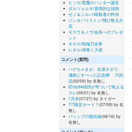
ヒソカ/悪魔のハンター誕生
ダルツォルネ/直情的な頭領
ゼノ＆シルバ/暗殺者の矜持
ジン＆パリストン/飛び散る火
花
モラウ＆ノヴ/会長へのプレゼ
ント
ネテロ/戦端乃合掌
レオル/渦巻く大波
コメント(質問)
ハゲちゃまが、自虐ネタで、
凄絶にすべった記念碑 六回
忌
(02/09) by 名無し
ID:bc940f25が苛ついて吼える
スレ
(09/21) by 名無し
7月末
(07/27) by タイガー
7/7限定カード？
(07/09) by 名
無し
パッシブの抵抗値
(06/16) by
名無し
コメント(デッキ)