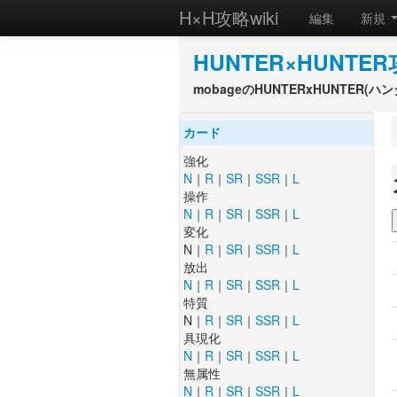
H×H攻略wiki
編集
新規
HUNTER×HUNTER
mobageのHUNTERxHUNTER
カード
強化
N
｜
R
｜
SR
｜
SSR
｜
L
操作
N
｜
R
｜
SR
｜
SSR
｜
L
変化
N｜
R
｜
SR
｜
SSR
｜
L
放出
N
｜
R
｜
SR
｜
SSR
｜
L
特質
N｜
R
｜
SR
｜
SSR
｜
L
具現化
N
｜
R
｜
SR
｜
SSR
｜
L
無属性
N
｜
R
｜
SR
｜
SSR
｜
L