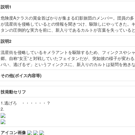
説明1
危険度Aクラスの賞金首ばかりが集まる幻影旅団のメンバー。団員の多
が流星街を侵略しているとの情報を聞きつけ、駆除しにやってきた。キ
タンの圧倒的な実力を前に、新入りであるカルトが言葉を失っている
説明2
流星街を侵略しているキメラアントを駆除するため、フィンクスやシ
郷。自称“女王”と対戦していたフェイタンだが、突如彼の様子が変わ
バい、逃げるぞ」というフィンクスに、新入りのカルトは疑問を抱き
その他(ボイス内容等)
技発動セリフ
1.逃げろ ・・・・・・？
2.
アイコン画像