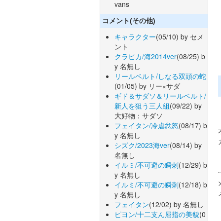
vans
コメント(その他)
キャラクター
(05/10) by セメ
ント
クラピカ/海2014ver
(08/25) b
y 名無し
リールベルト/しなる双頭の蛇
(01/05) by リー×サダ
ギド＆サダソ＆リールベルト/
新人を狙う三人組
(09/22) by
大好物：サダソ
フェイタン/冷虐忿怒
(08/17) b
y 名無し
シズク/2023海ver
(08/14) by
名無し
イルミ/不可避の瞬刺
(12/29) b
y 名無し
イルミ/不可避の瞬刺
(12/18) b
y 名無し
フェイタン
(12/02) by 名無し
ピヨン/十二支ん屈指の美貌
(0