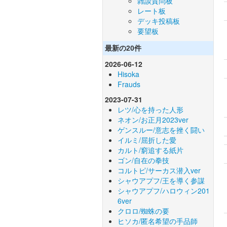
雑談質問板
レート板
デッキ投稿板
要望板
最新の20件
2026-06-12
Hisoka
Frauds
2023-07-31
レツ/心を持った人形
ネオン/お正月2023ver
ゲンスルー/意志を挫く闘い
イルミ/屈折した愛
カルト/窮追する紙片
ゴン/自在の拳技
コルトピ/サーカス潜入ver
シャウアプフ/王を導く参謀
シャウアプフ/ハロウィン201
6ver
クロロ/蜘蛛の要
ヒソカ/匿名希望の手品師