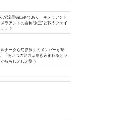
くが流星街出身であり、キメラアント
メラアントの自称“女王”と戦うフェイ
と……？
ャルナークら幻影旅団のメンバーが帰
る。「あいつの能力は巻き込まれるとヤ
ながらもしぶしぶ従う