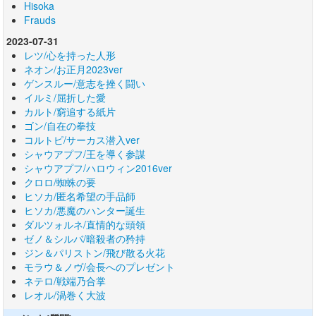
Hisoka
Frauds
2023-07-31
レツ/心を持った人形
ネオン/お正月2023ver
ゲンスルー/意志を挫く闘い
イルミ/屈折した愛
カルト/窮追する紙片
ゴン/自在の拳技
コルトピ/サーカス潜入ver
シャウアプフ/王を導く参謀
シャウアプフ/ハロウィン2016ver
クロロ/蜘蛛の要
ヒソカ/匿名希望の手品師
ヒソカ/悪魔のハンター誕生
ダルツォルネ/直情的な頭領
ゼノ＆シルバ/暗殺者の矜持
ジン＆パリストン/飛び散る火花
モラウ＆ノヴ/会長へのプレゼント
ネテロ/戦端乃合掌
レオル/渦巻く大波