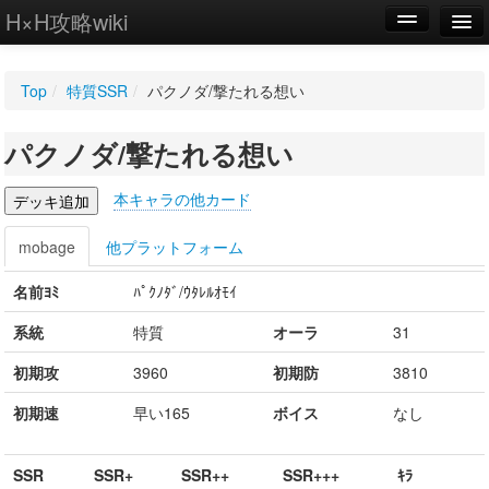
H×H攻略wiki
編集
Top
/
特質SSR
/
パクノダ/撃たれる想い
新規
パクノダ/撃たれる想い
WIKI
設定
本キャラの他カード
mobage
他プラットフォーム
名前ﾖﾐ
ﾊﾟｸﾉﾀﾞ/ｳﾀﾚﾙｵﾓｲ
系統
特質
オーラ
31
初期攻
3960
初期防
3810
初期速
早い165
ボイス
なし
SSR
SSR+
SSR++
SSR+++
ｷﾗ