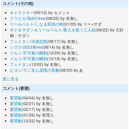
コメント(その他)
キャラクター
(05/10) by セメント
クラピカ/海2014ver
(08/25) by 名無し
リールベルト/しなる双頭の蛇
(01/05) by リー×サダ
ギド＆サダソ＆リールベルト/新人を狙う三人組
(09/22) by 大好
物：サダソ
フェイタン/冷虐忿怒
(08/17) by 名無し
シズク/2023海ver
(08/14) by 名無し
イルミ/不可避の瞬刺
(12/29) by 名無し
イルミ/不可避の瞬刺
(12/18) by 名無し
フェイタン
(12/02) by 名無し
ピヨン/十二支ん屈指の美貌
(08/03) by あ
更に見る
コメント(要望)
要望板
(04/04) by 名無し
要望板
(02/21) by 名無し
要望板
(02/17) by 名無し
要望板
(01/29) by 管理人
要望板
(12/22) by 名無し