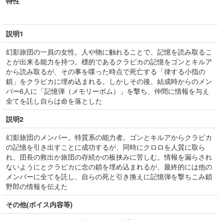
特性
説明1
幻影旅団の一員の女性。人や物に触れることで、記憶を読み取るこ
とが出来る能力を持つ。標的であるクラピカの記憶をゴンとキルア
から読み取るが、その事を喋った時点で死亡する「律する小指の
鎖」をクラピカに埋め込まれる。しかしその後、結成時からのメン
バー6人に「記憶弾（メモリーボム）」を撃ち、仲間に情報を与え
全てを託し自らは命を落とした
説明2
幻影旅団のメンバー。特質系の能力者。ゴンとキルアからクラピカ
の記憶を引き出すことに成功するが、同時にクロロを人質に取ら
れ、団長の救出か旅団の存続かの板挟みに苦しむ。情報を漏らされ
ないようにとクラピカに念の鎖を埋め込まれるが、最終的には他の
メンバーに全てを託し、自らの死と引き換えに記憶弾を撃ちこみ鎖
野郎の情報を伝えた
その他(ボイス内容等)