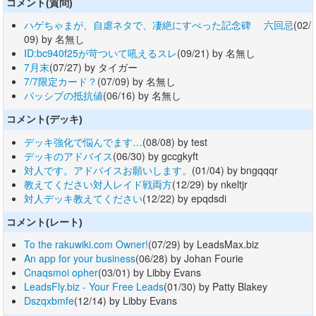
コメント(質問)
ハゲちゃまが、自虐ネタで、凄絶にすべった記念碑 六回忌
(02/
09) by 名無し
ID:bc940f25が苛ついて吼えるスレ
(09/21) by 名無し
7月末
(07/27) by タイガー
7/7限定カード？
(07/09) by 名無し
パッシブの抵抗値
(06/16) by 名無し
コメント(デッキ)
デッキ強化で悩んでます…
(08/08) by test
デッキのアドバイス
(06/30) by gccgkyft
対人です。アドバイスお願いします。
(01/04) by bngqqqr
教えてください対人レイド戦両方
(12/29) by nkeltjr
対人デッキ教えてください
(12/22) by epqdsdi
コメント(レート)
To the rakuwiki.com Owner!
(07/29) by LeadsMax.biz
An app for your business
(06/28) by Johan Fourie
Cnaqsmoi opher
(03/01) by Libby Evans
LeadsFly.biz - Your Free Leads
(01/30) by Patty Blakey
Dszqxbmfe
(12/14) by Libby Evans