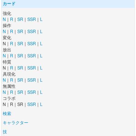
カード
強化
N
｜
R
｜
SR
｜
SSR
｜
L
操作
N
｜
R
｜
SR
｜
SSR
｜
L
変化
N｜
R
｜
SR
｜
SSR
｜
L
放出
N
｜
R
｜
SR
｜
SSR
｜
L
特質
N｜
R
｜
SR
｜
SSR
｜
L
具現化
N
｜
R
｜
SR
｜
SSR
｜
L
無属性
N
｜
R
｜
SR
｜
SSR
｜
L
コラボ
N｜R｜SR｜
SSR
｜
L
検索
キャラクター
技