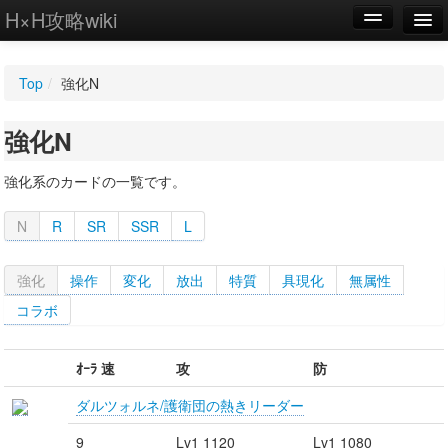
H×H攻略wiki
編集
Top
/
強化N
新規
強化N
WIKI
設定
強化系のカードの一覧です。
N
R
SR
SSR
L
強化
操作
変化
放出
特質
具現化
無属性
コラボ
ｵｰﾗ 速
攻
防
ダルツォルネ/護衛団の熱きリーダー
9
Lv1 1120
Lv1 1080