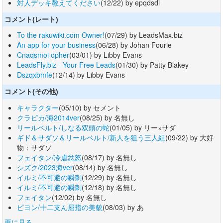
対人デッキ教えてください
(12/22) by epqdsdi
コメント(レート)
To the rakuwiki.com Owner!
(07/29) by LeadsMax.biz
An app for your business
(06/28) by Johan Fourie
Cnaqsmoi opher
(03/01) by Libby Evans
LeadsFly.biz - Your Free Leads
(01/30) by Patty Blakey
Dszqxbmfe
(12/14) by Libby Evans
コメント(その他)
キャラクター
(05/10) by セメント
クラピカ/海2014ver
(08/25) by 名無し
リールベルト/しなる双頭の蛇
(01/05) by リー×サダ
ギド＆サダソ＆リールベルト/新人を狙う三人組
(09/22) by 大好
物：サダソ
フェイタン/冷虐忿怒
(08/17) by 名無し
シズク/2023海ver
(08/14) by 名無し
イルミ/不可避の瞬刺
(12/29) by 名無し
イルミ/不可避の瞬刺
(12/18) by 名無し
フェイタン
(12/02) by 名無し
ピヨン/十二支ん屈指の美貌
(08/03) by あ
更に見る