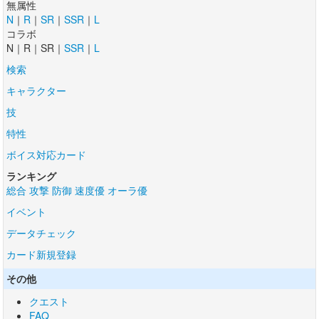
無属性
N
｜
R
｜
SR
｜
SSR
｜
L
コラボ
N｜R｜SR｜
SSR
｜
L
検索
キャラクター
技
特性
ボイス対応カード
ランキング
総合
攻撃
防御
速度優
オーラ優
イベント
データチェック
カード新規登録
その他
クエスト
FAQ