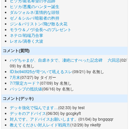
ヒソカ/匿名希望の手品師
ヒソカ/悪魔のハンター誕生
ダルツォルネ/直情的な頭領
ゼノ＆シルバ/暗殺者の矜持
ジン＆パリストン/飛び散る火花
モラウ＆ノヴ/会長へのプレゼント
ネテロ/戦端乃合掌
レオル/渦巻く大波
コメント(質問)
ハゲちゃまが、自虐ネタで、凄絶にすべった記念碑 六回忌
(02/
09) by 名無し
ID:bc940f25が苛ついて吼えるスレ
(09/21) by 名無し
7月末
(07/27) by タイガー
7/7限定カード？
(07/09) by 名無し
パッシブの抵抗値
(06/16) by 名無し
コメント(デッキ)
デッキ強化で悩んでます…
(02:33) by test
デッキのアドバイス
(06/30) by gccgkyft
対人です。アドバイスお願いします。
(01/04) by bngqqqr
教えてください対人レイド戦両方
(12/29) by nkeltjr