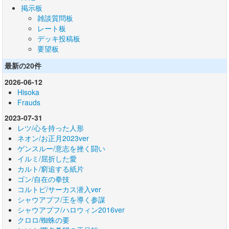
掲示板
雑談質問板
レート板
デッキ投稿板
要望板
最新の20件
2026-06-12
Hisoka
Frauds
2023-07-31
レツ/心を持った人形
ネオン/お正月2023ver
ゲンスルー/意志を挫く闘い
イルミ/屈折した愛
カルト/窮追する紙片
ゴン/自在の拳技
コルトピ/サーカス潜入ver
シャウアプフ/王を導く参謀
シャウアプフ/ハロウィン2016ver
クロロ/蜘蛛の要