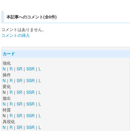
本記事へのコメント(全0件)
コメントはありません。
コメントの挿入
カード
強化
N
｜
R
｜
SR
｜
SSR
｜
L
操作
N
｜
R
｜
SR
｜
SSR
｜
L
変化
N｜
R
｜
SR
｜
SSR
｜
L
放出
N
｜
R
｜
SR
｜
SSR
｜
L
特質
N｜
R
｜
SR
｜
SSR
｜
L
具現化
N
｜
R
｜
SR
｜
SSR
｜
L