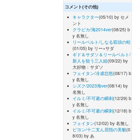
コメント(その他)
キャラクター
(05/10) by セメ
ント
クラピカ/海2014ver
(08/25) b
y 名無し
リールベルト/しなる双頭の蛇
(01/05) by リー×サダ
ギド＆サダソ＆リールベルト/
新人を狙う三人組
(09/22) by
大好物：サダソ
フェイタン/冷虐忿怒
(08/17) b
y 名無し
シズク/2023海ver
(08/14) by
名無し
イルミ/不可避の瞬刺
(12/29) b
y 名無し
イルミ/不可避の瞬刺
(12/18) b
y 名無し
フェイタン
(12/02) by 名無し
ピヨン/十二支ん屈指の美貌
(0
8/03) by あ