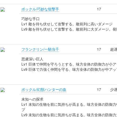
ポックル/巧妙な狙撃手
17
巧妙な手口
Lv1 敵を待ち伏せして攻撃する。敵前列に高いダメージ
Lv9 敵を待ち伏せして攻撃する。敵前列に大ダメージ。発
フランクリン/一騎当千
17
超遅
思慮深い巨人
Lv1 巨体で仲間を守ろうとする、味方全体の防御力が小ア
Lv9 巨体で力強く仲間を守る、味方全体の防御力が中アッ
ポックル/幻獣ハンターの血
17
少遅
未知への探求
Lv1 未知の生物を前に気持ちが高まる。味方全体の防御力
プ
Lv9 未知の生物を前に気持ちが高まる。味方全体の防御力