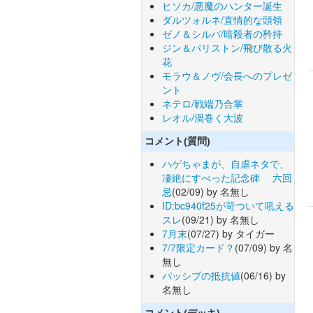
ヒソカ/悪魔のハンター誕生
ダルツォルネ/直情的な頭領
ゼノ＆シルバ/暗殺者の矜持
ジン＆パリストン/飛び散る火
花
モラウ＆ノヴ/会長へのプレゼ
ント
ネテロ/戦端乃合掌
レオル/渦巻く大波
コメント(質問)
ハゲちゃまが、自虐ネタで、
凄絶にすべった記念碑 六回
忌
(02/09) by 名無し
ID:bc940f25が苛ついて吼える
スレ
(09/21) by 名無し
7月末
(07/27) by タイガー
7/7限定カード？
(07/09) by 名
無し
パッシブの抵抗値
(06/16) by
名無し
コメント(デッキ)