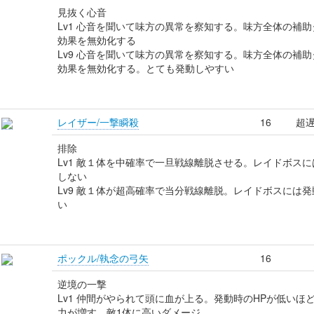
見抜く心音
Lv1 心音を聞いて味方の異常を察知する。味方全体の補助
効果を無効化する
Lv9 心音を聞いて味方の異常を察知する。味方全体の補助
効果を無効化する。とても発動しやすい
レイザー/一撃瞬殺
16
超
排除
Lv1 敵１体を中確率で一旦戦線離脱させる。レイドボスに
しない
Lv9 敵１体が超高確率で当分戦線離脱。レイドボスには発
い
ポックル/執念の弓矢
16
逆境の一撃
Lv1 仲間がやられて頭に血が上る。発動時のHPが低いほ
力が増す。敵1体に高いダメージ