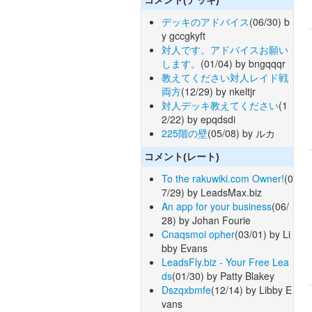
デッキのアドバイス
(06/30) b
y gccgkyft
対人です。アドバイスお願い
します。
(01/04) by bngqqqr
教えてください対人レイド戦
両方
(12/29) by nkeltjr
対人デッキ教えてください
(1
2/22) by epqdsdi
225階の壁
(05/08) by ルカ
コメント(レート)
To the rakuwiki.com Owner!
(0
7/29) by LeadsMax.biz
An app for your business
(06/
28) by Johan Fourie
Cnaqsmoi opher
(03/01) by Li
bby Evans
LeadsFly.biz - Your Free Lea
ds
(01/30) by Patty Blakey
Dszqxbmfe
(12/14) by Libby E
vans