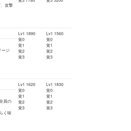
覚3 7780
覚3 5200
ど、攻撃
Lv1 1890
Lv1 1560
覚0
覚0
覚1
覚1
メージ
覚2
覚2
覚3
覚3
Lv1 1620
Lv1 1830
覚0
覚0
覚1
覚1
全員の
覚2
覚2
覚3
覚3
らく味