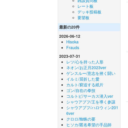
雑談質問板
レート板
デッキ投稿板
要望板
最新の20件
2026-06-12
Hisoka
Frauds
2023-07-31
レツ/心を持った人形
ネオン/お正月2023ver
ゲンスルー/意志を挫く闘い
イルミ/屈折した愛
カルト/窮追する紙片
ゴン/自在の拳技
コルトピ/サーカス潜入ver
シャウアプフ/王を導く参謀
シャウアプフ/ハロウィン201
6ver
クロロ/蜘蛛の要
ヒソカ/匿名希望の手品師