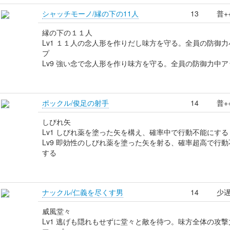
シャッチモーノ/縁の下の11人
13
普+
縁の下の１１人
Lv1 １１人の念人形を作りだし味方を守る。全員の防御力
プ
Lv9 強い念で念人形を作り味方を守る。全員の防御力中ア
ポックル/俊足の射手
14
普+
しびれ矢
Lv1 しびれ薬を塗った矢を構え、確率中で行動不能にする
Lv9 即効性のしびれ薬を塗った矢を射る、確率超高で行動
する
ナックル/仁義を尽くす男
14
少遅
威風堂々
Lv1 逃げも隠れもせずに堂々と敵を待つ。味方全体の攻撃