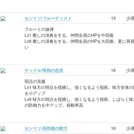
センリツ/フルーティスト
15
少遅
フルートの旋律
Lv1 癒しの演奏をする。仲間全員のHPを中回復
Lv9 癒しの演奏をする。仲間全員のHPを大回復。更に再
い
ナックル/情熱の忠告
16
少遅
弱点の克服
Lv1 味方の弱点を指摘し、強くなるよう指南。味方全体の
を小アップ
Lv9 味方の弱点を指摘し、強くなるよう指南。しばらく味
の防御力を中アップ。発動率高
センリツ/高性能の聴力
16
少遅