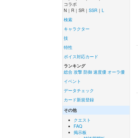
コラボ
N｜R｜SR｜
SSR
｜
L
検索
キャラクター
技
特性
ボイス対応カード
ランキング
総合
攻撃
防御
速度優
オーラ優
イベント
データチェック
カード新規登録
その他
クエスト
FAQ
掲示板