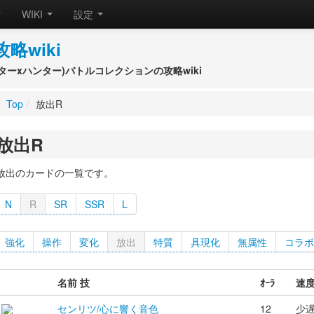
WIKI
設定
攻略wiki
(ハンターxハンター)バトルコレクションの攻略wiki
Top
/
放出R
放出R
放出のカードの一覧です。
N
R
SR
SSR
L
強化
操作
変化
放出
特質
具現化
無属性
コラボ
名前 技
ｵｰﾗ
速
センリツ/心に響く音色
12
少遅