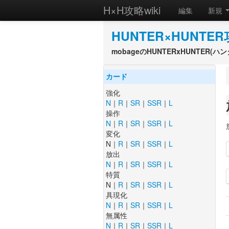
H×H攻略wiki
編集
新規
HUNTER×HUNTER
mobageのHUNTERxHUNTER
カード
強化
N
｜
R
｜
SR
｜
SSR
｜
L
操作
N
｜
R
｜
SR
｜
SSR
｜
L
変化
N｜
R
｜
SR
｜
SSR
｜
L
放出
N
｜
R
｜
SR
｜
SSR
｜
L
特質
N｜
R
｜
SR
｜
SSR
｜
L
具現化
N
｜
R
｜
SR
｜
SSR
｜
L
無属性
N
｜
R
｜
SR
｜
SSR
｜
L