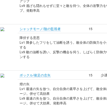
アップ
Lv9 逃げも隠れもせずに堂々と敵を待つ。全体の攻撃力を
プ。発動率高
シャッチモーノ/陰の監視者
15
降伏する意思
Lv1 降参したフリをして油断を誘う。敵全体の防御力を小
する
Lv9 敵の油断を誘い、反撃の機会を伺う。しばらく防御力
ンする
ポックル/俊足の念矢
15
少遅
燈の矢
Lv1 最速の矢を放つ。自分自身の素早さを上げて、敵全体
ージ。併せて高効果
Lv9 最速の矢を放つ。自分自身の素早さを上げて、敵全体
ージ。併せて大効果。発動率高