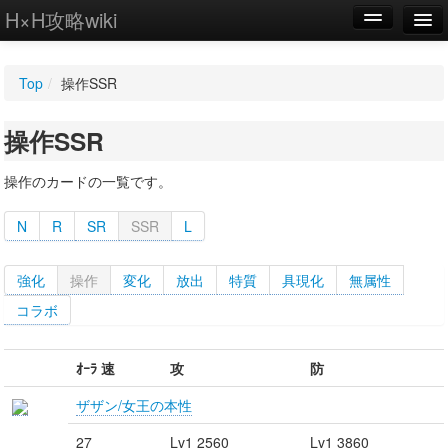
H×H攻略wiki
編集
Top
/
操作SSR
新規
操作SSR
WIKI
設定
操作のカードの一覧です。
N
R
SR
SSR
L
強化
操作
変化
放出
特質
具現化
無属性
コラボ
ｵｰﾗ 速
攻
防
ザザン/女王の本性
27
Lv1 2560
Lv1 3860