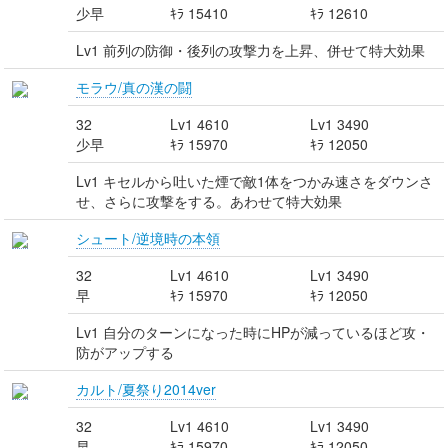
少早
ｷﾗ 15410
ｷﾗ 12610
Lv1 前列の防御・後列の攻撃力を上昇、併せて特大効果
モラウ/真の漢の闘
32
Lv1 4610
Lv1 3490
少早
ｷﾗ 15970
ｷﾗ 12050
Lv1 キセルから吐いた煙で敵1体をつかみ速さをダウンさ
せ、さらに攻撃をする。あわせて特大効果
シュート/逆境時の本領
32
Lv1 4610
Lv1 3490
早
ｷﾗ 15970
ｷﾗ 12050
Lv1 自分のターンになった時にHPが減っているほど攻・
防がアップする
カルト/夏祭り2014ver
32
Lv1 4610
Lv1 3490
早
ｷﾗ 15970
ｷﾗ 12050