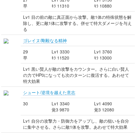
早
ｷﾗ 11310
ｷﾗ 10880
Lv1 目の前の敵に真正面から攻撃。敵1体の特殊状態を解
除し、更に敵1体に攻撃する。併せて特大ダメージを与え
る
ゴレイヌ/剛毅なる精神
29
Lv1 3330
Lv1 3760
早
ｷﾗ 11520
ｷﾗ 13000
Lv1 黒い賢人が敵の攻撃をカウンター。さらに白い賢人
の力でHP0になっても次のターンに復活する。あわせて
特大効果
シュート/逆境を越えた意志
30
Lv1 3340
Lv1 4090
覚3 9870
覚3 12080
Lv1 自分の攻撃力・防御力をアップし、敵の狙いを自分
に集中させる。さらに敵1体を攻撃。あわせて特大効果