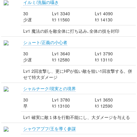
イルミ/洗脳の囁き
30
Lv1 3340
Lv1 4090
少遅
ｷﾗ 11560
ｷﾗ 14130
Lv1 魔法の鋲を敵全体に打ち込み､全体の技を封印
シュート/正義の小心者
30
Lv1 3640
Lv1 3790
少遅
ｷﾗ 12580
ｷﾗ 13110
Lv1 2回攻撃し、更にHPが低い敵を狙い1回攻撃する。併
せて特大ダメージ
シャルナーク/現実との境界
30
Lv1 3780
Lv1 3650
早
ｷﾗ 13100
ｷﾗ 12590
Lv1 確実に敵１体を行動不能にし、大ダメージを与える
シャウアプフ/王を導く参謀