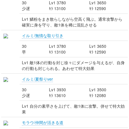
30
Lv1 3780
Lv1 3650
少遅
ｷﾗ 13100
ｷﾗ 12590
Lv1 鱗粉をまき散らしながら空高く飛ぶ。通常攻撃から
確実に身を守り、敵1体を稀に混乱させる
イルミ/無情な取り引き
30
Lv1 3780
Lv1 3650
早
ｷﾗ 13100
ｷﾗ 12590
Lv1 敵1体の行動を封じ徐々にダメージを与えるが、自身
の行動も封じられる。あわせて特大効果
イルミ/夏祭りver
30
Lv1 3930
Lv1 3500
少遅
ｷﾗ 13610
ｷﾗ 12080
Lv1 自分の素早さを上げて、敵1体に攻撃。併せて特大効
果
モラウ/仲間が活きる道