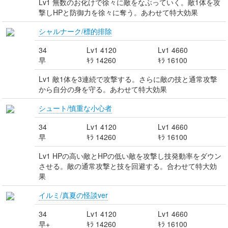
Lv1 無数のお化けで徐々に敵をなぶっていく。敵1体を攻
撃しHPと防御力を徐々に奪う。あわせて特大効果
シャルナーク/標的排除
34
Lv1 4120
Lv1 4660
早
ｷﾗ 14260
ｷﾗ 16100
Lv1 敵1体を3連続で攻撃する。さらに敵の技と通常攻撃
から自分の身を守る。あわせて特大効果
シュート/慎重な小心者
34
Lv1 4120
Lv1 4660
早
ｷﾗ 14260
ｷﾗ 16100
Lv1 HPの高い敵とHPの低い敵を攻撃し技発動率をダウン
させる。敵の通常攻撃と技を回避する。合わせて特大効
果
イルミ/真夏の怪談ver
34
Lv1 4120
Lv1 4660
早+
ｷﾗ 14260
ｷﾗ 16100