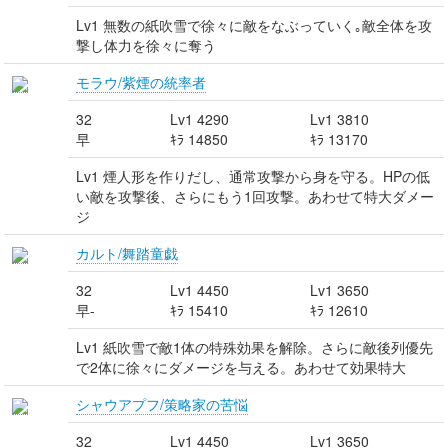
Lv1 無数の紙吹雪で徐々に敵をなぶっていく｡敵全体を攻
撃し体力を徐々に奪う
モラウ/紫煙の統率者
32
Lv1 4290
Lv1 3810
早
ｷﾗ 14850
ｷﾗ 13170
Lv1 煙人形を作りだし、通常攻撃から身を守る。HPの低
い敵を攻撃後、さらにもう1回攻撃。あわせて特大ダメー
ジ
カルト/舞踏童戯
32
Lv1 4450
Lv1 3650
早-
ｷﾗ 15410
ｷﾗ 12610
Lv1 紙吹雪で敵1体の特殊効果を解除。さらに敵後列優先
で2体に徐々にダメージを与える。あわせて効果特大
シャウアプフ/策略家の苦悩
32
Lv1 4450
Lv1 3650