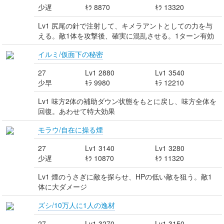
少遅
ｷﾗ 8870
ｷﾗ 13320
Lv1 尻尾の針で注射して、キメラアントとしての力を与
える。敵1体を攻撃後、確実に混乱させる。1ターン有効
イルミ/仮面下の秘密
27
Lv1 2880
Lv1 3540
少早
ｷﾗ 9980
ｷﾗ 12210
Lv1 味方2体の補助ダウン状態をもとに戻し、味方全体を
回復。あわせて特大効果
モラウ/自在に操る煙
27
Lv1 3140
Lv1 3280
少遅
ｷﾗ 10870
ｷﾗ 11320
Lv1 煙のうさぎに敵を探らせ、HPの低い敵を狙う。敵1
体に大ダメージ
ズシ/10万人に1人の逸材
27
Lv1 3270
Lv1 3150