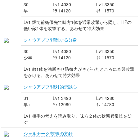
30
Lv1 4080
Lv1 3350
早
ｷﾗ 14120
ｷﾗ 11570
Lv1 煙で前衛優先で味方1体を通常攻撃から隠し、HPの
低い敵1体を攻撃する。あわせて特大効果
シャウアプフ/撹乱する分身
30
Lv1 4080
Lv1 3350
少早
ｷﾗ 14120
ｷﾗ 11570
Lv1 敵1体を油断させ防御力がさがったところに奇襲攻撃
をかける。あわせて特大効果
シャウアプフ/絶対的忠誠心
31
Lv1 3490
Lv1 4280
早+
ｷﾗ 12080
ｷﾗ 14780
Lv1 相手の考えを読み取り、味方２体の状態異常技を防
ぐ
シャルナーク/蜘蛛の方針