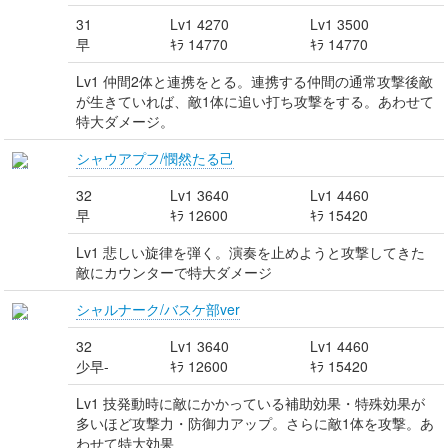
31
Lv1 4270
Lv1 3500
早
ｷﾗ 14770
ｷﾗ 14770
Lv1 仲間2体と連携をとる。連携する仲間の通常攻撃後敵
が生きていれば、敵1体に追い打ち攻撃をする。あわせて
特大ダメージ。
シャウアプフ/憫然たる己
32
Lv1 3640
Lv1 4460
早
ｷﾗ 12600
ｷﾗ 15420
Lv1 悲しい旋律を弾く。演奏を止めようと攻撃してきた
敵にカウンターで特大ダメージ
シャルナーク/バスケ部ver
32
Lv1 3640
Lv1 4460
少早-
ｷﾗ 12600
ｷﾗ 15420
Lv1 技発動時に敵にかかっている補助効果・特殊効果が
多いほど攻撃力・防御力アップ。さらに敵1体を攻撃。あ
わせて特大効果