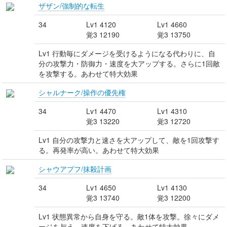
ザザン/強制的な転生
34
Lv1 4120
Lv1 4660
覚3 12190
覚3 13750
Lv1 行動毎にダメージを受けるようになる代わりに、自
分の攻撃力・防御力・速度を大アップする。さらに1回敵
を攻撃する。あわせて特大効果
シャルナーク/操作の優先権
34
Lv1 4470
Lv1 4310
覚3 13220
覚3 12720
Lv1 自分の攻撃力と速さを大アップして、敵を1回攻撃す
る。再発率が高い。あわせて特大効果
シャウアプフ/抹殺計画
34
Lv1 4650
Lv1 4130
覚3 13740
覚3 12200
Lv1 状態異常から自身を守る。敵1体を攻撃。徐々にダメ
ージを与え、速度を下げる。あわせて特大効果