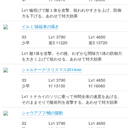
Lv1 輪投げで敵１体を攻撃、狙われやすさを上げ、防御
力を下げる。あわせて特大効果
イルミ/操縦者の囁き
33
Lv1 3790
Lv1 4650
少早
覚3 11220
覚3 13720
Lv1 敵1体を攻撃。その後、わずかな間味方1体の防御力
を大きく上げて狙わせる。あわせて特大効果
シャルナーク/クリスマス2014ver
33
Lv1 3790
Lv1 4650
少早
ｷﾗ 13130
ｷﾗ 16060
Lv1 トナカイのソリに乗って仲間全体の速度をあげる。
そのままそりで敵前列を攻撃する。あわせて特大効果
シャウアプフ/蛹の陽動
33
Lv1 3790
Lv1 4650