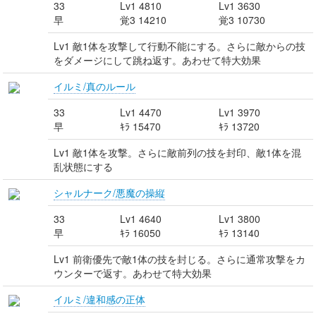
33
Lv1 4810
Lv1 3630
早
覚3 14210
覚3 10730
Lv1 敵1体を攻撃して行動不能にする。さらに敵からの技
をダメージにして跳ね返す。あわせて特大効果
イルミ/真のルール
33
Lv1 4470
Lv1 3970
早
ｷﾗ 15470
ｷﾗ 13720
Lv1 敵1体を攻撃。さらに敵前列の技を封印、敵1体を混
乱状態にする
シャルナーク/悪魔の操縦
33
Lv1 4640
Lv1 3800
早
ｷﾗ 16050
ｷﾗ 13140
Lv1 前衛優先で敵1体の技を封じる。さらに通常攻撃をカ
ウンターで返す。あわせて特大効果
イルミ/違和感の正体