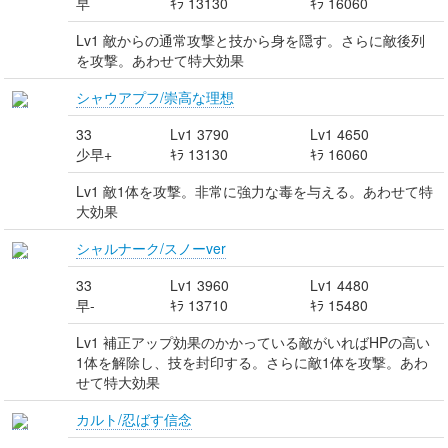
早
ｷﾗ 13130
ｷﾗ 16060
Lv1 敵からの通常攻撃と技から身を隠す。さらに敵後列
を攻撃。あわせて特大効果
シャウアプフ/崇高な理想
33
Lv1 3790
Lv1 4650
少早+
ｷﾗ 13130
ｷﾗ 16060
Lv1 敵1体を攻撃。非常に強力な毒を与える。あわせて特
大効果
シャルナーク/スノーver
33
Lv1 3960
Lv1 4480
早-
ｷﾗ 13710
ｷﾗ 15480
Lv1 補正アップ効果のかかっている敵がいればHPの高い
1体を解除し、技を封印する。さらに敵1体を攻撃。あわ
せて特大効果
カルト/忍ばす信念