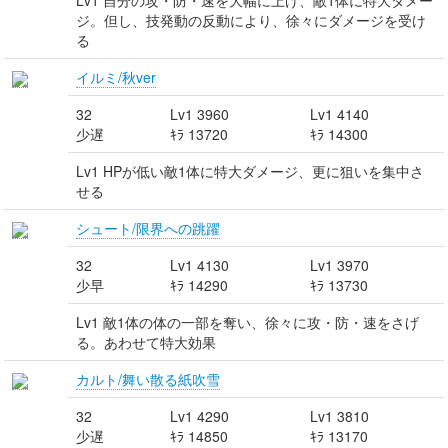
Lv1 自分の攻・防・速を大幅に上げ、敵1体に特大ダメー
ジ。但し、技発動の反動により、徐々にダメージを受け
る
イルミ/秋ver
32
Lv1 3960
Lv1 4140
少遅
ｷﾗ 13720
ｷﾗ 14300
Lv1 HPが低い敵1体に特大ダメージ、更に狙いを集中さ
せる
シュート/限界への跳躍
32
Lv1 4130
Lv1 3970
少早
ｷﾗ 14290
ｷﾗ 13730
Lv1 敵1体の体の一部を奪い、徐々に攻・防・速をさげ
る。あわせて特大効果
カルト/舞い散る紙吹雪
32
Lv1 4290
Lv1 3810
少遅
ｷﾗ 14850
ｷﾗ 13170