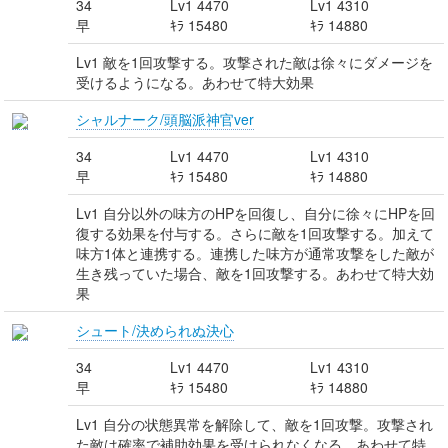
34
Lv1 4470
Lv1 4310
早
ｷﾗ 15480
ｷﾗ 14880
Lv1 敵を1回攻撃する。攻撃された敵は徐々にダメージを
受けるようになる。あわせて特大効果
シャルナーク/頭脳派神官ver
34
Lv1 4470
Lv1 4310
早
ｷﾗ 15480
ｷﾗ 14880
Lv1 自分以外の味方のHPを回復し、自分に徐々にHPを回
復する効果を付与する。さらに敵を1回攻撃する。加えて
味方1体と連携する。連携した味方が通常攻撃をした敵が
生き残っていた場合、敵を1回攻撃する。あわせて特大効
果
シュート/決められぬ決心
34
Lv1 4470
Lv1 4310
早
ｷﾗ 15480
ｷﾗ 14880
Lv1 自分の状態異常を解除して、敵を1回攻撃。攻撃され
た敵は確率で補助効果を受けられなくなる。あわせて特