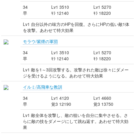
34
Lv1 3510
Lv1 5270
早
ｷﾗ 12140
ｷﾗ 18220
Lv1 自分以外の味方のHPを回復。さらにHPの低い敵1体
を攻撃。あわせて特大効果
モラウ/紫煙の軍団
34
Lv1 3510
Lv1 5270
早
ｷﾗ 12140
ｷﾗ 18220
Lv1 敵を1～3回攻撃する。攻撃された敵は徐々にダメー
ジを受けるようになる。あわせて特大効果
イルミ/高飛車な教訓
34
Lv1 4120
Lv1 4660
早
覚3 12190
覚3 13750
Lv1 敵全体を攻撃し、敵の狙いを自分に集中させる。さ
らに敵の技をダメージにして跳ね返す。あわせて特大効
果