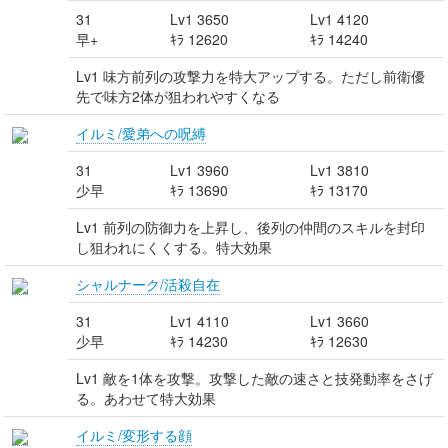
31
Lv1 3650
Lv1 4120
早+
ｷﾗ 12620
ｷﾗ 14240
Lv1 味方前列の攻撃力を特大アップする。ただし前衛優
先で味方2体が狙われやすくなる
イルミ/愛弟への呪縛
31
Lv1 3960
Lv1 3810
少早
ｷﾗ 13690
ｷﾗ 13170
Lv1 前列の防御力を上昇し、後列の仲間のスキルを封印
し狙われにくくする。特大効果
シャルナーク/活殺自在
31
Lv1 4110
Lv1 3660
少早
ｷﾗ 14230
ｷﾗ 12630
Lv1 敵を1体を攻撃。攻撃した敵の速さと技発動率をさげ
る。あわせて特大効果
イルミ/変形する顔