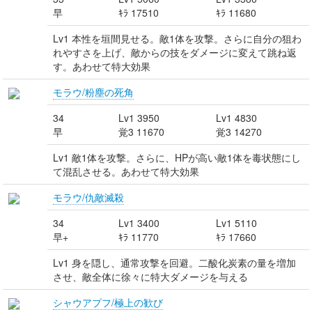
早
ｷﾗ 17510
ｷﾗ 11680
Lv1 本性を垣間見せる。敵1体を攻撃。さらに自分の狙わ
れやすさを上げ、敵からの技をダメージに変えて跳ね返
す。あわせて特大効果
モラウ/粉塵の死角
34
Lv1 3950
Lv1 4830
早
覚3 11670
覚3 14270
Lv1 敵1体を攻撃。さらに、HPが高い敵1体を毒状態にし
て混乱させる。あわせて特大効果
モラウ/仇敵滅殺
34
Lv1 3400
Lv1 5110
早+
ｷﾗ 11770
ｷﾗ 17660
Lv1 身を隠し、通常攻撃を回避。二酸化炭素の量を増加
させ、敵全体に徐々に特大ダメージを与える
シャウアプフ/極上の歓び