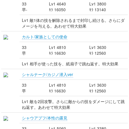
33
Lv1 4640
Lv1 3800
早-
ｷﾗ 16050
ｷﾗ 13140
Lv1 敵1体の技を解除されるまで封印し続ける。さらにダ
メージを与える。あわせて特大効果
カルト/家族としての使命
33
Lv1 4810
Lv1 3630
早
ｷﾗ 16630
ｷﾗ 12560
Lv1 相手が使った技を、紙扇子で跳ね返す。特大効果
シャルナーク/カジノ潜入ver
33
Lv1 4810
Lv1 3630
早
ｷﾗ 16630
ｷﾗ 12560
Lv1 敵を2回攻撃。さらに敵からの技をダメージにして跳
ね返す。あわせて特大効果
シャウアプフ/本性の露見
33
Lv1 5060
Lv1 3380