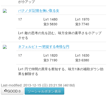
が小アップ
パクノダ/記憶を掬い取る女
17
Lv1 1480
Lv1 1970
覚3 5830
覚3 7740
Lv1 敵の思考の先を読む。味方全体の素早さを小アップ
させる
ネフェルピトー/把捉する奇怪な円
17
Lv1 1820
Lv1 1630
覚3 7190
覚3 6380
Lv1 円で仲間の異常を察知する。味方1体の補助ダウン効
果を解除する
Last-modified: 2013-12-15 (日) 23:21:58 (4618d)
GOOD
0
ソーシャルボタン表示