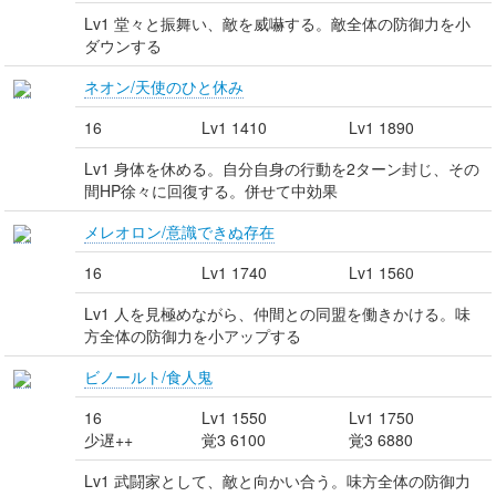
Lv1 堂々と振舞い、敵を威嚇する。敵全体の防御力を小
ダウンする
ネオン/天使のひと休み
16
Lv1 1410
Lv1 1890
Lv1 身体を休める。自分自身の行動を2ターン封じ、その
間HP徐々に回復する。併せて中効果
メレオロン/意識できぬ存在
16
Lv1 1740
Lv1 1560
Lv1 人を見極めながら、仲間との同盟を働きかける。味
方全体の防御力を小アップする
ビノールト/食人鬼
16
Lv1 1550
Lv1 1750
少遅++
覚3 6100
覚3 6880
Lv1 武闘家として、敵と向かい合う。味方全体の防御力