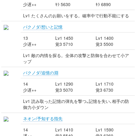
少遅++
ｷﾗ 5630
ｷﾗ 6890
Lv1 たくさんのお願いをする。確率中で行動不能にする
パクノダ/想いと記憶
13
Lv1 1450
Lv1 1400
少遅++
覚3 5710
覚3 5500
Lv1 敵の内情を探る。全体の攻撃と防御を合わせて小ア
ップ
パクノダ/追憶の淵
14
Lv1 1290
Lv1 1710
少遅++
覚3 5070
覚3 6730
Lv1 読み取った記憶の弾丸を撃つ｡記憶を失い､相手の防
御力小ダウン
ネオン/予知する指先
14
Lv1 1410
Lv1 1590
遅++
覚3 5540
覚3 6260