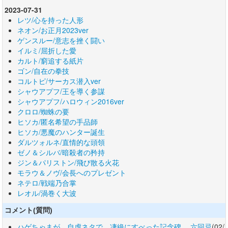
2023-07-31
レツ/心を持った人形
ネオン/お正月2023ver
ゲンスルー/意志を挫く闘い
イルミ/屈折した愛
カルト/窮追する紙片
ゴン/自在の拳技
コルトピ/サーカス潜入ver
シャウアプフ/王を導く参謀
シャウアプフ/ハロウィン2016ver
クロロ/蜘蛛の要
ヒソカ/匿名希望の手品師
ヒソカ/悪魔のハンター誕生
ダルツォルネ/直情的な頭領
ゼノ＆シルバ/暗殺者の矜持
ジン＆パリストン/飛び散る火花
モラウ＆ノヴ/会長へのプレゼント
ネテロ/戦端乃合掌
レオル/渦巻く大波
コメント(質問)
ハゲちゃまが、自虐ネタで、凄絶にすべった記念碑 六回忌
(02/