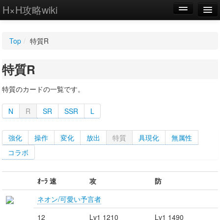
H×H攻略wiki
編集
Top
/
特質R
新規
特質R
WIKI
設定
特質のカードの一覧です。
N
R
SR
SSR
L
強化
操作
変化
放出
特質
具現化
無属性
コラボ
ｵｰﾗ 速
攻
防
ネオン/可愛い予言者
12
Lv1 1210
Lv1 1490