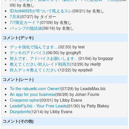
09) by 名無し
ID:bc940f25が苛ついて吼えるスレ
(09/21) by 名無し
7月末
(07/27) by タイガー
7/7限定カード？
(07/09) by 名無し
パッシブの抵抗値
(06/16) by 名無し
コメント(デッキ)
デッキ強化で悩んでます…
(02:33) by test
デッキのアドバイス
(06/30) by gccgkyft
対人です。アドバイスお願いします。
(01/04) by bngqqqr
教えてください対人レイド戦両方
(12/29) by nkeltjr
対人デッキ教えてください
(12/22) by epqdsdi
コメント(レート)
To the rakuwiki.com Owner!
(07/29) by LeadsMax.biz
An app for your business
(06/28) by Johan Fourie
Cnaqsmoi opher
(03/01) by Libby Evans
LeadsFly.biz - Your Free Leads
(01/30) by Patty Blakey
Dszqxbmfe
(12/14) by Libby Evans
コメント(その他)