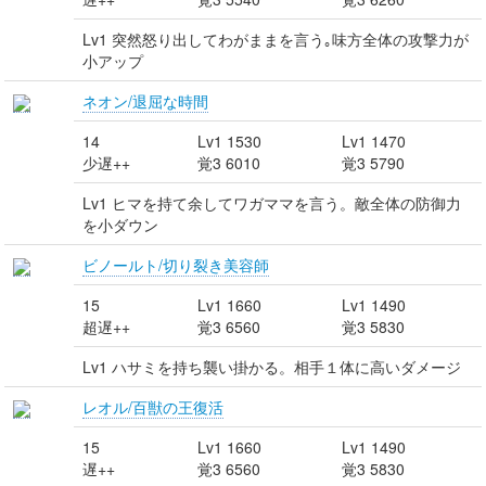
Lv1 突然怒り出してわがままを言う｡味方全体の攻撃力が
小アップ
ネオン/退屈な時間
14
Lv1 1530
Lv1 1470
少遅++
覚3 6010
覚3 5790
Lv1 ヒマを持て余してワガママを言う。敵全体の防御力
を小ダウン
ビノールト/切り裂き美容師
15
Lv1 1660
Lv1 1490
超遅++
覚3 6560
覚3 5830
Lv1 ハサミを持ち襲い掛かる。相手１体に高いダメージ
レオル/百獣の王復活
15
Lv1 1660
Lv1 1490
遅++
覚3 6560
覚3 5830