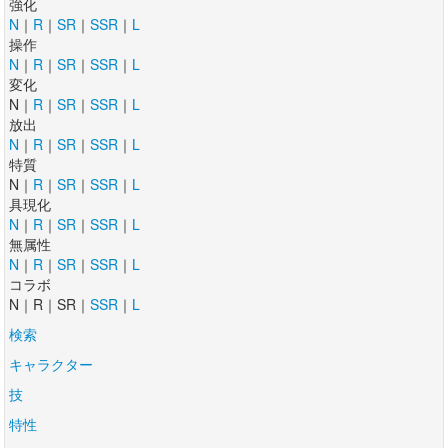
強化
N
｜
R
｜
SR
｜
SSR
｜
L
操作
N
｜
R
｜
SR
｜
SSR
｜
L
変化
N｜
R
｜
SR
｜
SSR
｜
L
放出
N
｜
R
｜
SR
｜
SSR
｜
L
特質
N｜
R
｜
SR
｜
SSR
｜
L
具現化
N
｜
R
｜
SR
｜
SSR
｜
L
無属性
N
｜
R
｜
SR
｜
SSR
｜
L
コラボ
N｜R｜SR｜
SSR
｜
L
検索
キャラクター
技
特性