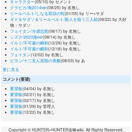
キャラクター
(05/10) by セメント
クラピカ/海2014ver
(08/25) by 名無し
リールベルト/しなる双頭の蛇
(01/05) by リー×サダ
ギド＆サダソ＆リールベルト/新人を狙う三人組
(09/22) by 大好
物：サダソ
フェイタン/冷虐忿怒
(08/17) by 名無し
シズク/2023海ver
(08/14) by 名無し
イルミ/不可避の瞬刺
(12/29) by 名無し
イルミ/不可避の瞬刺
(12/18) by 名無し
フェイタン
(12/02) by 名無し
ピヨン/十二支ん屈指の美貌
(08/03) by あ
更に見る
コメント(要望)
要望板
(04/04) by 名無し
要望板
(02/21) by 名無し
要望板
(02/17) by 名無し
要望板
(01/29) by 管理人
要望板
(12/22) by 名無し
Copyright © HUNTER×HUNTER攻略wiki. All Rights Reserved.