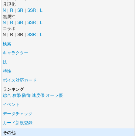
具現化
N
｜
R
｜
SR
｜
SSR
｜
L
無属性
N
｜
R
｜
SR
｜
SSR
｜
L
コラボ
N｜R｜SR｜
SSR
｜
L
検索
キャラクター
技
特性
ボイス対応カード
ランキング
総合
攻撃
防御
速度優
オーラ優
イベント
データチェック
カード新規登録
その他