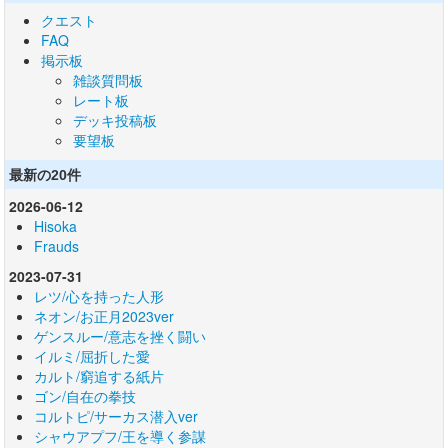
クエスト
FAQ
掲示板
雑談質問板
レート板
デッキ投稿板
要望板
最新の20件
2026-06-12
Hisoka
Frauds
2023-07-31
レツ/心を持った人形
ネオン/お正月2023ver
ゲンスルー/意志を挫く闘い
イルミ/屈折した愛
カルト/窮追する紙片
ゴン/自在の拳技
コルトピ/サーカス潜入ver
シャウアプフ/王を導く参謀