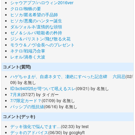
シャウアプフ/ハロウィン2016ver
クロロ/蜘蛛の要
ヒソカ/匿名希望の手品師
ヒソカ/悪魔のハンター誕生
ダルツォルネ/直情的な頭領
ゼノ＆シルバ/暗殺者の矜持
ジン＆パリストン/飛び散る火花
モラウ＆ノヴ/会長へのプレゼント
ネテロ/戦端乃合掌
レオル/渦巻く大波
コメント(質問)
ハゲちゃまが、自虐ネタで、凄絶にすべった記念碑 六回忌
(02/
09) by 名無し
ID:bc940f25が苛ついて吼えるスレ
(09/21) by 名無し
7月末
(07/27) by タイガー
7/7限定カード？
(07/09) by 名無し
パッシブの抵抗値
(06/16) by 名無し
コメント(デッキ)
デッキ強化で悩んでます…
(02:33) by test
デッキのアドバイス
(06/30) by gccgkyft