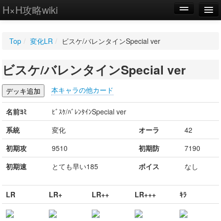
H×H攻略wiki
編集
Top
/
変化LR
/
ビスケ/バレンタインSpecial ver
新規
ビスケ/バレンタインSpecial ver
WIKI
設定
本キャラの他カード
名前ﾖﾐ
ﾋﾞｽｹ/ﾊﾞﾚﾝﾀｲﾝSpecial ver
系統
変化
オーラ
42
初期攻
9510
初期防
7190
初期速
とても早い185
ボイス
なし
LR
LR+
LR++
LR+++
ｷﾗ