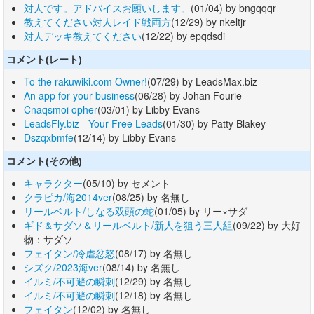
対人です。アドバイスお願いします。
(01/04) by bngqqqr
教えてください対人レイド戦両方
(12/29) by nkeltjr
対人デッキ教えてください
(12/22) by epqdsdi
コメント(レート)
To the rakuwiki.com Owner!
(07/29) by LeadsMax.biz
An app for your business
(06/28) by Johan Fourie
Cnaqsmoi opher
(03/01) by Libby Evans
LeadsFly.biz - Your Free Leads
(01/30) by Patty Blakey
Dszqxbmfe
(12/14) by Libby Evans
コメント(その他)
キャラクター
(05/10) by セメント
クラピカ/海2014ver
(08/25) by 名無し
リールベルト/しなる双頭の蛇
(01/05) by リー×サダ
ギド＆サダソ＆リールベルト/新人を狙う三人組
(09/22) by 大好
物：サダソ
フェイタン/冷虐忿怒
(08/17) by 名無し
シズク/2023海ver
(08/14) by 名無し
イルミ/不可避の瞬刺
(12/29) by 名無し
イルミ/不可避の瞬刺
(12/18) by 名無し
フェイタン
(12/02) by 名無し