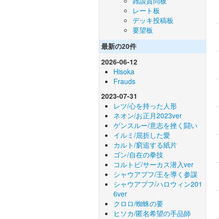
雑談質問板
レート板
デッキ投稿板
要望板
最新の20件
2026-06-12
Hisoka
Frauds
2023-07-31
レツ/心を持った人形
ネオン/お正月2023ver
ゲンスルー/意志を挫く闘い
イルミ/屈折した愛
カルト/窮追する紙片
ゴン/自在の拳技
コルトピ/サーカス潜入ver
シャウアプフ/王を導く参謀
シャウアプフ/ハロウィン201
6ver
クロロ/蜘蛛の要
ヒソカ/匿名希望の手品師