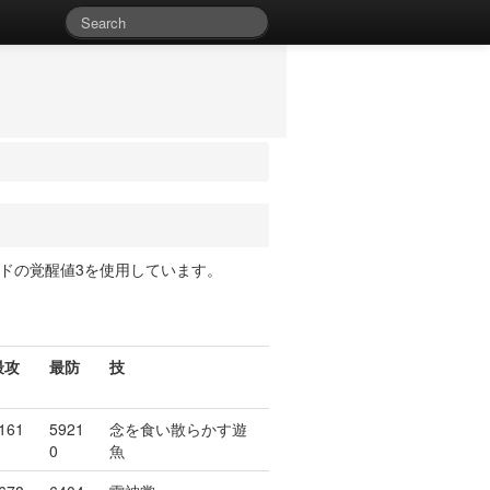
ードの覚醒値3を使用しています。
最攻
最防
技
161
5921
念を食い散らかす遊
0
魚