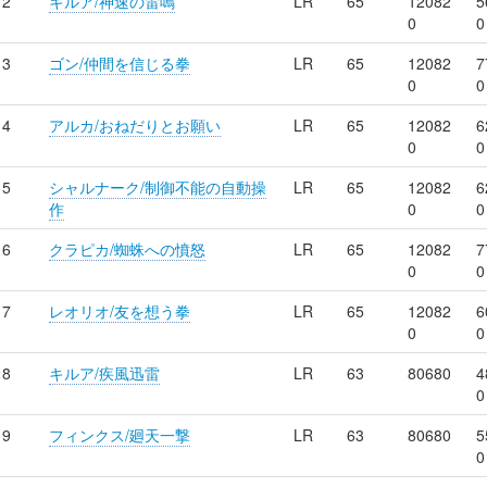
2
キルア/神速の雷鳴
LR
65
12082
5
0
0
3
ゴン/仲間を信じる拳
LR
65
12082
7
0
0
4
アルカ/おねだりとお願い
LR
65
12082
6
0
0
5
シャルナーク/制御不能の自動操
LR
65
12082
6
作
0
0
6
クラピカ/蜘蛛への憤怒
LR
65
12082
7
0
0
7
レオリオ/友を想う拳
LR
65
12082
6
0
0
8
キルア/疾風迅雷
LR
63
80680
4
0
9
フィンクス/廻天一撃
LR
63
80680
5
0