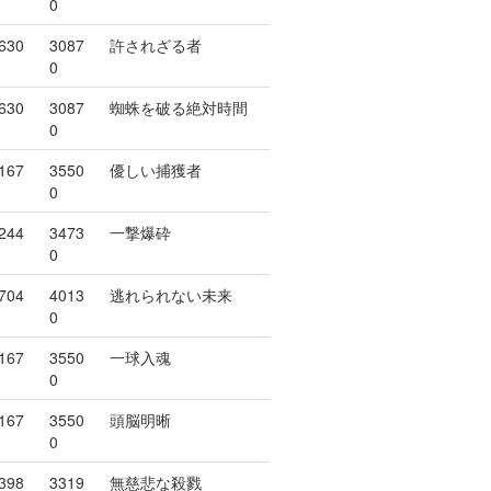
0
630
3087
許されざる者
0
630
3087
蜘蛛を破る絶対時間
0
167
3550
優しい捕獲者
0
244
3473
一撃爆砕
0
704
4013
逃れられない未来
0
167
3550
一球入魂
0
167
3550
頭脳明晰
0
398
3319
無慈悲な殺戮