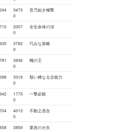
244
3473
音乃如き極撃
0
710
2007
全生命体の頂
0
935
3782
巧みな策略
0
781
3936
蠅の王
0
398
3319
類い稀なる念能力
0
942
1775
一撃必殺
0
704
4013
不動之居合
0
858
3859
業炎の火矢