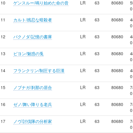
10
ゲンスルー/鳴り始めた命の音
LR
63
80680
5
0
11
カルト/残忍な暗殺者
LR
63
80680
4
0
12
パクノダ/記憶の書庫
LR
63
80680
4
0
13
ピヨン/魅惑の兎
LR
63
80680
4
0
14
フランクリン/制圧する巨漢
LR
63
80680
4
0
15
ノブナガ/刹那の居合
LR
63
80680
7
0
16
ゼノ/舞い降りる老兵
LR
63
80680
7
0
17
ノヴ/討伐隊の分析家
LR
63
80680
7
0