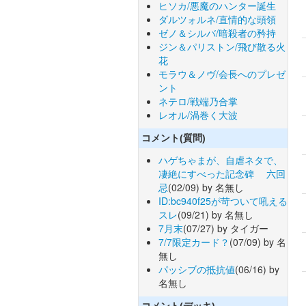
ヒソカ/悪魔のハンター誕生
ダルツォルネ/直情的な頭領
ゼノ＆シルバ/暗殺者の矜持
ジン＆パリストン/飛び散る火
花
モラウ＆ノヴ/会長へのプレゼ
ント
ネテロ/戦端乃合掌
レオル/渦巻く大波
コメント(質問)
ハゲちゃまが、自虐ネタで、
凄絶にすべった記念碑 六回
忌
(02/09) by 名無し
ID:bc940f25が苛ついて吼える
スレ
(09/21) by 名無し
7月末
(07/27) by タイガー
7/7限定カード？
(07/09) by 名
無し
パッシブの抵抗値
(06/16) by
名無し
コメント(デッキ)