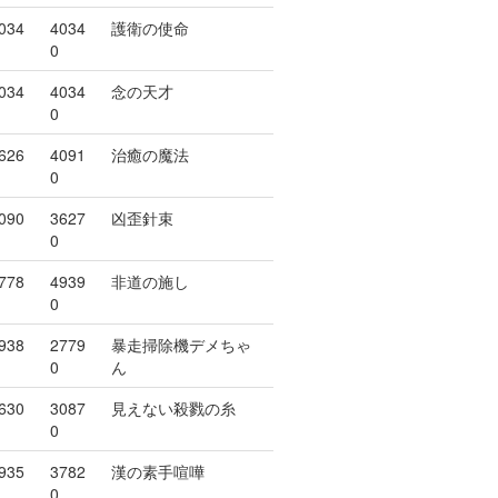
034
4034
護衛の使命
0
034
4034
念の天才
0
626
4091
治癒の魔法
0
090
3627
凶歪針束
0
778
4939
非道の施し
0
938
2779
暴走掃除機デメちゃ
0
ん
630
3087
見えない殺戮の糸
0
935
3782
漢の素手喧嘩
0