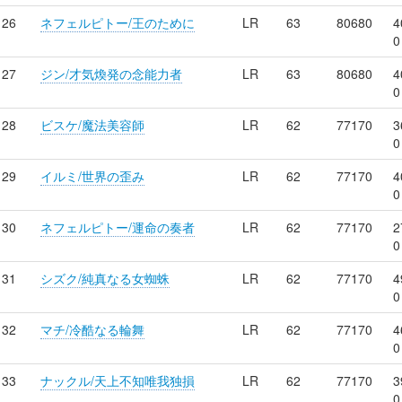
26
ネフェルピトー/王のために
LR
63
80680
4
0
27
ジン/才気煥発の念能力者
LR
63
80680
4
0
28
ビスケ/魔法美容師
LR
62
77170
3
0
29
イルミ/世界の歪み
LR
62
77170
4
0
30
ネフェルピトー/運命の奏者
LR
62
77170
2
0
31
シズク/純真なる女蜘蛛
LR
62
77170
4
0
32
マチ/冷酷なる輪舞
LR
62
77170
4
0
33
ナックル/天上不知唯我独損
LR
62
77170
3
0