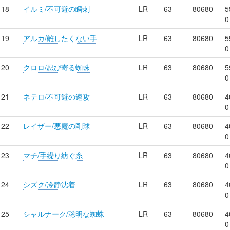
18
イルミ/不可避の瞬刺
LR
63
80680
5
0
19
アルカ/離したくない手
LR
63
80680
5
0
20
クロロ/忍び寄る蜘蛛
LR
63
80680
5
0
21
ネテロ/不可避の速攻
LR
63
80680
4
0
22
レイザー/悪魔の剛球
LR
63
80680
4
0
23
マチ/手繰り紡ぐ糸
LR
63
80680
4
0
24
シズク/冷静沈着
LR
63
80680
4
0
25
シャルナーク/聡明な蜘蛛
LR
63
80680
4
0