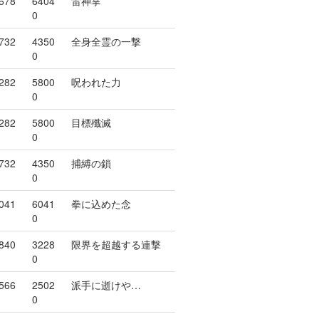
678
6404
雷神掌
0
732
4350
全身全霊の一撃
0
282
5800
呪われた力
0
282
5800
目標殲滅
0
732
4350
捕縛の鎖
0
041
6041
拳に込めた念
0
840
3228
限界を超越する連撃
0
566
2502
派手に逝けや…
0