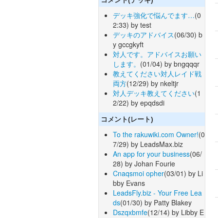
デッキ強化で悩んでます…
(0
2:33) by test
デッキのアドバイス
(06/30) b
y gccgkyft
対人です。アドバイスお願い
します。
(01/04) by bngqqqr
教えてください対人レイド戦
両方
(12/29) by nkeltjr
対人デッキ教えてください
(1
2/22) by epqdsdi
コメント(レート)
To the rakuwiki.com Owner!
(0
7/29) by LeadsMax.biz
An app for your business
(06/
28) by Johan Fourie
Cnaqsmoi opher
(03/01) by Li
bby Evans
LeadsFly.biz - Your Free Lea
ds
(01/30) by Patty Blakey
Dszqxbmfe
(12/14) by Libby E