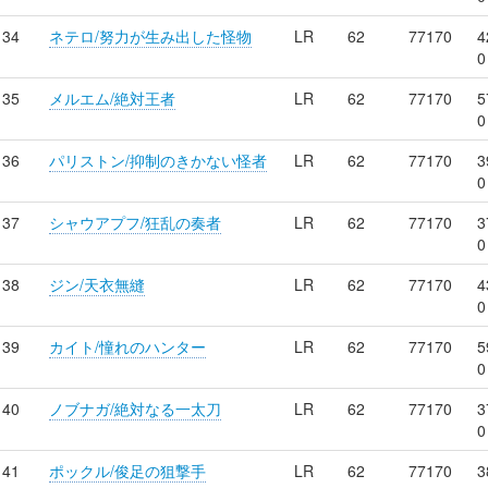
34
ネテロ/努力が生み出した怪物
LR
62
77170
4
0
35
メルエム/絶対王者
LR
62
77170
5
0
36
パリストン/抑制のきかない怪者
LR
62
77170
3
0
37
シャウアプフ/狂乱の奏者
LR
62
77170
3
0
38
ジン/天衣無縫
LR
62
77170
4
0
39
カイト/憧れのハンター
LR
62
77170
5
0
40
ノブナガ/絶対なる一太刀
LR
62
77170
3
0
41
ポックル/俊足の狙撃手
LR
62
77170
3