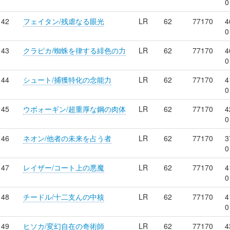
0
42
フェイタン/残虐なる眼光
LR
62
77170
4
0
43
クラピカ/蜘蛛を律する緋色の力
LR
62
77170
4
0
44
シュート/捕獲特化の念能力
LR
62
77170
4
0
45
ウボォーギン/超重厚な鋼の肉体
LR
62
77170
4
0
46
ネオン/他者の未来を占う者
LR
62
77170
3
0
47
レイザー/コート上の悪魔
LR
62
77170
4
0
48
チードル/十二支んの中核
LR
62
77170
4
0
49
ヒソカ/変幻自在の奇術師
LR
62
77170
4