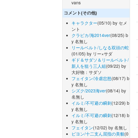
vans
コメント(その他)
キャラクター
(05/10) by セメ
ント
クラピカ/海2014ver
(08/25) b
y 名無し
リールベルト/しなる双頭の蛇
(01/05) by リー×サダ
ギド＆サダソ＆リールベルト/
新人を狙う三人組
(09/22) by
大好物：サダソ
フェイタン/冷虐忿怒
(08/17) b
y 名無し
シズク/2023海ver
(08/14) by
名無し
イルミ/不可避の瞬刺
(12/29) b
y 名無し
イルミ/不可避の瞬刺
(12/18) b
y 名無し
フェイタン
(12/02) by 名無し
ピヨン/十二支ん屈指の美貌
(0