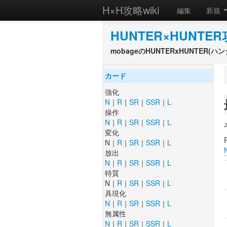
H×H攻略wiki
編集
新規
HUNTER×HUNTER
mobageのHUNTERxHUNTER
カード
強化
N
｜
R
｜
SR
｜
SSR
｜
L
操作
N
｜
R
｜
SR
｜
SSR
｜
L
変化
N｜
R
｜
SR
｜
SSR
｜
L
放出
N
｜
R
｜
SR
｜
SSR
｜
L
特質
N｜
R
｜
SR
｜
SSR
｜
L
具現化
N
｜
R
｜
SR
｜
SSR
｜
L
無属性
N
｜
R
｜
SR
｜
SSR
｜
L