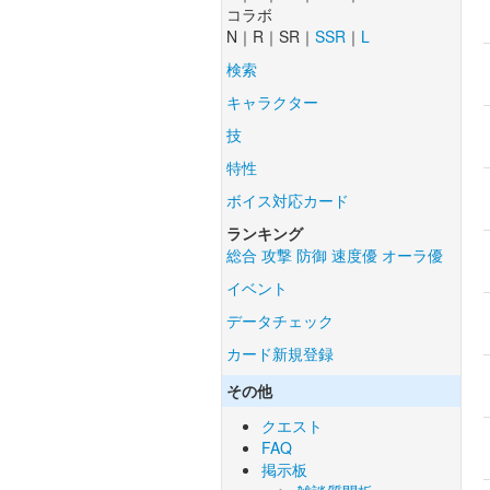
コラボ
N｜R｜SR｜
SSR
｜
L
検索
キャラクター
技
特性
ボイス対応カード
ランキング
総合
攻撃
防御
速度優
オーラ優
イベント
データチェック
カード新規登録
その他
クエスト
FAQ
掲示板