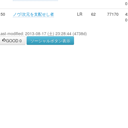
0
50
ノヴ/次元を支配せし者
LR
62
77170
4
0
Last-modified: 2013-08-17 (土) 23:28:44 (4738d)
GOOD
0
ソーシャルボタン表示