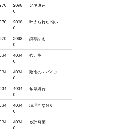
970
2098
穿刺改造
0
970
2098
叶えられた願い
0
970
2098
誘導話術
0
034
4034
壱乃掌
0
034
4034
致命のスパイク
0
034
4034
念糸縫合
0
034
4034
論理的な分析
0
034
4034
妙計奇策
0