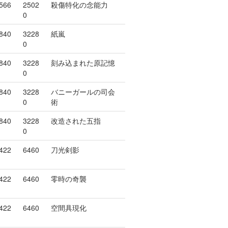
566
2502
殺傷特化の念能力
0
840
3228
紙嵐
0
840
3228
刻み込まれた原記憶
0
840
3228
バニーガールの司会
0
術
840
3228
改造された五指
0
422
6460
刀光剣影
422
6460
零時の奇襲
422
6460
空間具現化