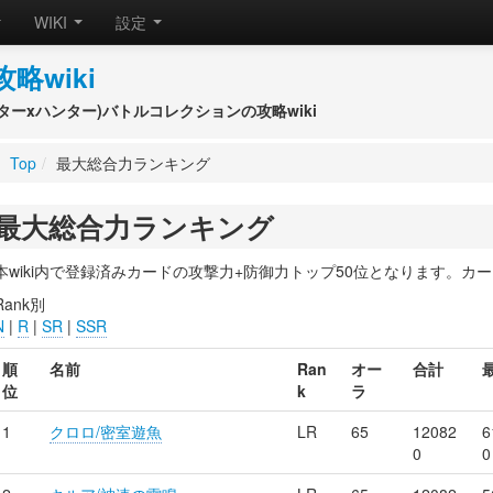
WIKI
設定
攻略wiki
(ハンターxハンター)バトルコレクションの攻略wiki
Top
/
最大総合力ランキング
最大総合力ランキング
本wiki内で登録済みカードの攻撃力+防御力トップ50位となります。カ
Rank別
N
|
R
|
SR
|
SSR
順
名前
Ran
オー
合計
位
k
ラ
1
クロロ/密室遊魚
LR
65
12082
6
0
0