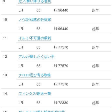
9
ゼノ/舞い降りる老兵
LR
63
ｷﾗ 96440
超早
10
ノヴ/討伐隊の分析家
LR
63
ｷﾗ 96440
超早
11
イルミ/不可避の瞬刺
LR
63
ｷﾗ 77570
超早
12
アルカ/離したくない手
LR
63
ｷﾗ 77570
超早
13
クロロ/忍び寄る蜘蛛
LR
63
ｷﾗ 77570
超早
14
フィンクス/廻天一撃
LR
63
ｷﾗ 72330
超早
15
ゲンスルー/鳴り始めた命の音