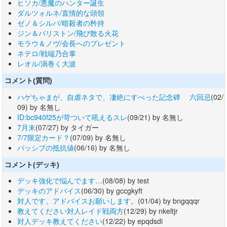
ヒソカ/悪魔のハンター誕生
ダルツォルネ/直情的な頭領
ゼノ＆シルバ/暗殺者の矜持
ジン＆パリストン/飛び散る火花
モラウ＆ノヴ/会長へのプレゼント
ネテロ/戦端乃合掌
レオル/渦巻く大波
コメント(質問)
ハゲちゃまが、自虐ネタで、凄絶にすべった記念碑 六回忌
(02/
09) by 名無し
ID:bc940f25が苛ついて吼えるスレ
(09/21) by 名無し
7月末
(07/27) by タイガー
7/7限定カード？
(07/09) by 名無し
パッシブの抵抗値
(06/16) by 名無し
コメント(デッキ)
デッキ強化で悩んでます…
(08/08) by test
デッキのアドバイス
(06/30) by gccgkyft
対人です。アドバイスお願いします。
(01/04) by bngqqqr
教えてください対人レイド戦両方
(12/29) by nkeltjr
対人デッキ教えてください
(12/22) by epqdsdi