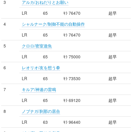
3
アルカ/おねだりとお願い
LR
65
ｷﾗ 76470
超早
4
シャルナーク/制御不能の自動操作
LR
65
ｷﾗ 76470
超早
5
クロロ/密室遊魚
LR
65
ｷﾗ 75000
超早
6
レオリオ/友を想う拳
LR
65
ｷﾗ 73530
超早
7
キルア/神速の雷鳴
LR
65
ｷﾗ 69120
超早
8
ノブナガ/刹那の居合
LR
63
ｷﾗ 96440
超早