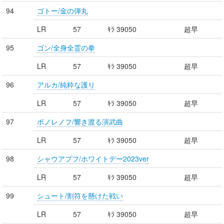
94
ゴトー/金の弾丸
LR
57
ｷﾗ 39050
超早
95
ゴン/全身全霊の拳
LR
57
ｷﾗ 39050
超早
96
アルカ/純粋な護り
LR
57
ｷﾗ 39050
超早
97
ボノレノフ/響き渡る演武曲
LR
57
ｷﾗ 39050
超早
98
シャウアプフ/ホワイトデー2023ver
LR
57
ｷﾗ 39050
超早
99
シュート/割符を懸けた戦い
LR
57
ｷﾗ 39050
超早