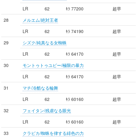
LR
62
ｷﾗ 77200
超早
28
メルエム/絶対王者
LR
62
ｷﾗ 74190
超早
29
シズク/純真なる女蜘蛛
LR
62
ｷﾗ 64170
超早
30
モントゥトゥユピー/極限の暴力
LR
62
ｷﾗ 64170
超早
31
マチ/冷酷なる輪舞
LR
62
ｷﾗ 60160
超早
32
フェイタン/残虐なる眼光
LR
62
ｷﾗ 60160
超早
33
クラピカ/蜘蛛を律する緋色の力