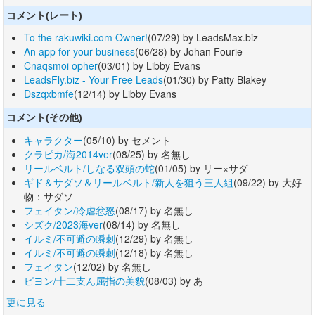
コメント(レート)
To the rakuwiki.com Owner!
(07/29) by LeadsMax.biz
An app for your business
(06/28) by Johan Fourie
Cnaqsmoi opher
(03/01) by Libby Evans
LeadsFly.biz - Your Free Leads
(01/30) by Patty Blakey
Dszqxbmfe
(12/14) by Libby Evans
コメント(その他)
キャラクター
(05/10) by セメント
クラピカ/海2014ver
(08/25) by 名無し
リールベルト/しなる双頭の蛇
(01/05) by リー×サダ
ギド＆サダソ＆リールベルト/新人を狙う三人組
(09/22) by 大好
物：サダソ
フェイタン/冷虐忿怒
(08/17) by 名無し
シズク/2023海ver
(08/14) by 名無し
イルミ/不可避の瞬刺
(12/29) by 名無し
イルミ/不可避の瞬刺
(12/18) by 名無し
フェイタン
(12/02) by 名無し
ピヨン/十二支ん屈指の美貌
(08/03) by あ
更に見る