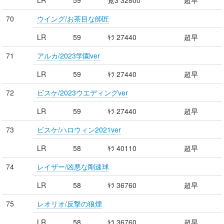
LR
59
覚3 32800
超早
70
ウイング/お茶目な師匠
LR
59
ｷﾗ 27440
超早
71
アルカ/2023学園ver
LR
59
ｷﾗ 27440
超早
72
ビスケ/2023ウエディングver
LR
59
ｷﾗ 27440
超早
73
ビスケ/ハロウィン2021ver
LR
58
ｷﾗ 40110
超早
74
レイザー/凶悪な剛速球
LR
58
ｷﾗ 36760
超早
75
レオリオ/反撃の狼煙
LR
58
ｷﾗ 36760
超早