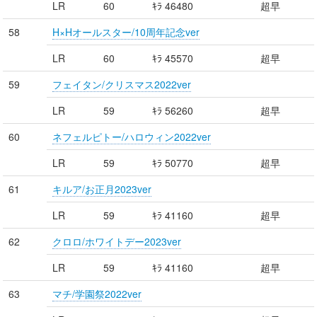
LR
60
ｷﾗ 46480
超早
58
H×Hオールスター/10周年記念ver
LR
60
ｷﾗ 45570
超早
59
フェイタン/クリスマス2022ver
LR
59
ｷﾗ 56260
超早
60
ネフェルピトー/ハロウィン2022ver
LR
59
ｷﾗ 50770
超早
61
キルア/お正月2023ver
LR
59
ｷﾗ 41160
超早
62
クロロ/ホワイトデー2023ver
LR
59
ｷﾗ 41160
超早
63
マチ/学園祭2022ver