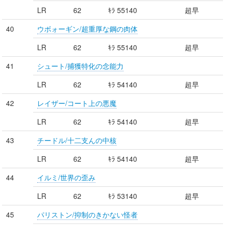
LR
62
ｷﾗ 55140
超早
40
ウボォーギン/超重厚な鋼の肉体
LR
62
ｷﾗ 55140
超早
41
シュート/捕獲特化の念能力
LR
62
ｷﾗ 54140
超早
42
レイザー/コート上の悪魔
LR
62
ｷﾗ 54140
超早
43
チードル/十二支んの中核
LR
62
ｷﾗ 54140
超早
44
イルミ/世界の歪み
LR
62
ｷﾗ 53140
超早
45
パリストン/抑制のきかない怪者