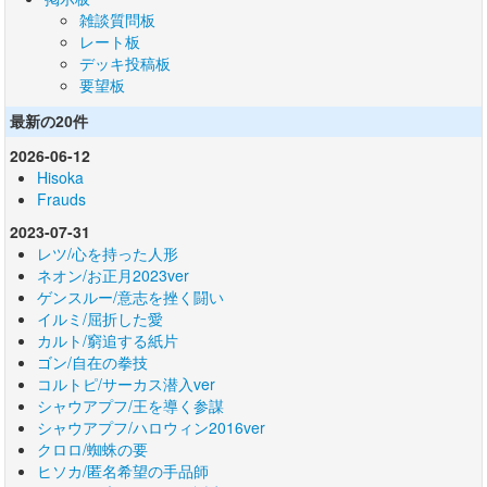
雑談質問板
レート板
デッキ投稿板
要望板
最新の20件
2026-06-12
Hisoka
Frauds
2023-07-31
レツ/心を持った人形
ネオン/お正月2023ver
ゲンスルー/意志を挫く闘い
イルミ/屈折した愛
カルト/窮追する紙片
ゴン/自在の拳技
コルトピ/サーカス潜入ver
シャウアプフ/王を導く参謀
シャウアプフ/ハロウィン2016ver
クロロ/蜘蛛の要
ヒソカ/匿名希望の手品師