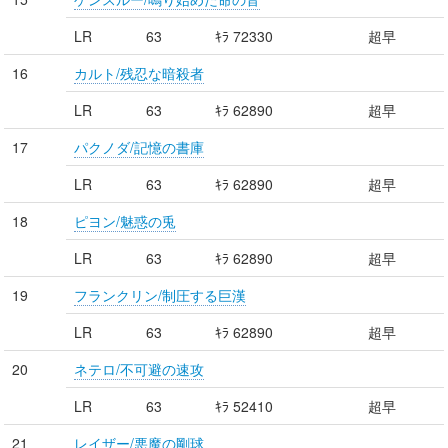
LR
63
ｷﾗ 72330
超早
16
カルト/残忍な暗殺者
LR
63
ｷﾗ 62890
超早
17
パクノダ/記憶の書庫
LR
63
ｷﾗ 62890
超早
18
ピヨン/魅惑の兎
LR
63
ｷﾗ 62890
超早
19
フランクリン/制圧する巨漢
LR
63
ｷﾗ 62890
超早
20
ネテロ/不可避の速攻
LR
63
ｷﾗ 52410
超早
21
レイザー/悪魔の剛球