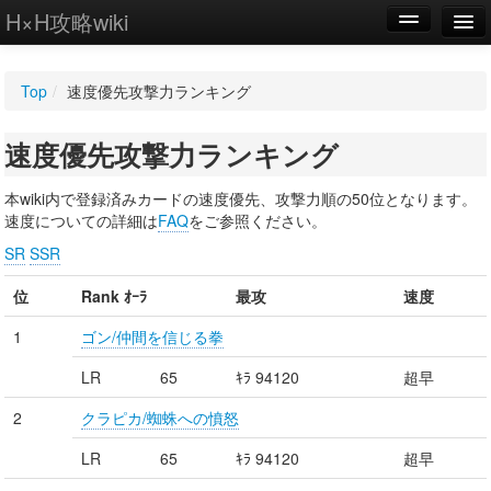
H×H攻略wiki
編集
Top
/
速度優先攻撃力ランキング
新規
速度優先攻撃力ランキング
WIKI
設定
本wiki内で登録済みカードの速度優先、攻撃力順の50位となります。
速度についての詳細は
FAQ
をご参照ください。
SR
SSR
位
Rank ｵｰﾗ
最攻
速度
1
ゴン/仲間を信じる拳
LR
65
ｷﾗ 94120
超早
2
クラピカ/蜘蛛への憤怒
LR
65
ｷﾗ 94120
超早