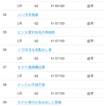
LR
62
ｷﾗ 60160
超早
34
ジン/天衣無縫
LR
62
ｷﾗ 57150
超早
35
ヒソカ/変幻自在の奇術師
LR
62
ｷﾗ 57150
超早
36
ノヴ/次元を支配せし者
LR
62
ｷﾗ 57150
超早
37
モラウ/紫煙機兵隊
LR
62
ｷﾗ 57150
超早
38
ナックル/不撓不屈
LR
62
ｷﾗ 57150
超早
39
ネテロ/努力が生み出した怪物