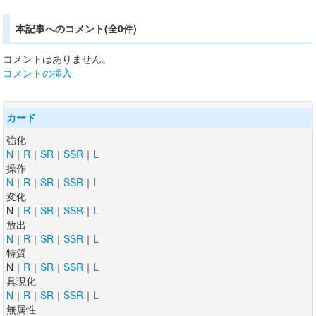
本記事へのコメント(全0件)
コメントはありません。
コメントの挿入
カード
強化
N
｜
R
｜
SR
｜
SSR
｜
L
操作
N
｜
R
｜
SR
｜
SSR
｜
L
変化
N｜
R
｜
SR
｜
SSR
｜
L
放出
N
｜
R
｜
SR
｜
SSR
｜
L
特質
N｜
R
｜
SR
｜
SSR
｜
L
具現化
N
｜
R
｜
SR
｜
SSR
｜
L
無属性