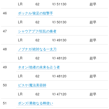
LR
62
ｷﾗ 51130
超早
46
ポックル/俊足の狙撃手
LR
62
ｷﾗ 50130
超早
47
シャウアプフ/狂乱の奏者
LR
62
ｷﾗ 49130
超早
48
ノブナガ/絶対なる一太刀
LR
62
ｷﾗ 48120
超早
49
ネオン/他者の未来を占う者
LR
62
ｷﾗ 48120
超早
50
ビスケ/魔法美容師
LR
62
ｷﾗ 47120
超早
51
ポンズ/勇敢なる蜂使い