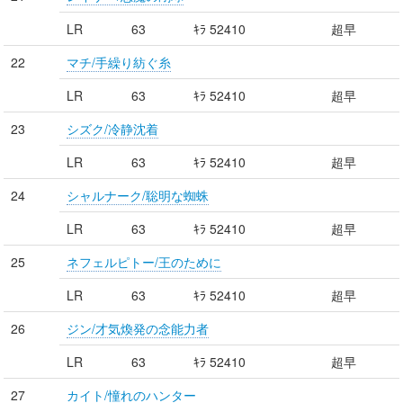
LR
63
ｷﾗ 52410
超早
22
マチ/手繰り紡ぐ糸
LR
63
ｷﾗ 52410
超早
23
シズク/冷静沈着
LR
63
ｷﾗ 52410
超早
24
シャルナーク/聡明な蜘蛛
LR
63
ｷﾗ 52410
超早
25
ネフェルピトー/王のために
LR
63
ｷﾗ 52410
超早
26
ジン/才気煥発の念能力者
LR
63
ｷﾗ 52410
超早
27
カイト/憧れのハンター