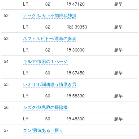
LR
62
ｷﾗ 47120
超早
52
ナックル/天上不知唯我独損
LR
62
覚3 39350
超早
53
ネフェルピトー/運命の奏者
LR
62
ｷﾗ 36090
超早
54
キルア/懐旧の１ページ
LR
60
ｷﾗ 67450
超早
55
レオリオ/闘魂纏う情厚き男
LR
60
ｷﾗ 58330
超早
56
シズク/無尽蔵の掃除機
LR
60
ｷﾗ 48300
超早
57
ゴン/勇気ある一振り