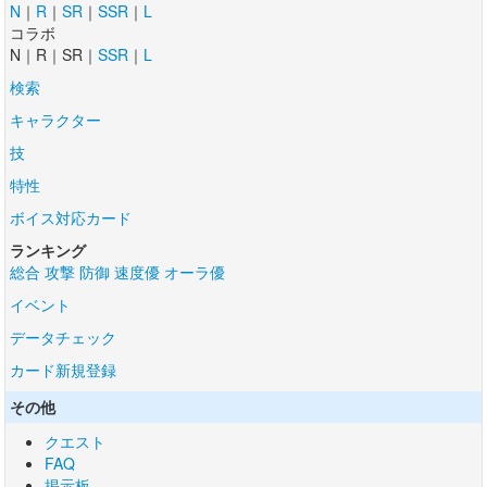
N
｜
R
｜
SR
｜
SSR
｜
L
コラボ
N｜R｜SR｜
SSR
｜
L
検索
キャラクター
技
特性
ボイス対応カード
ランキング
総合
攻撃
防御
速度優
オーラ優
イベント
データチェック
カード新規登録
その他
クエスト
FAQ
掲示板