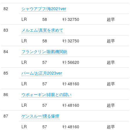
82
シャウアプフ/海2021ver
LR
58
ｷﾗ 32750
超早
83
メルエム/真実を求めて
LR
58
ｷﾗ 32750
超早
84
フランクリン/殺戮機関銃
LR
57
ｷﾗ 56620
超早
85
パーム/お正月2023ver
LR
57
ｷﾗ 48160
超早
86
ウボォーギン/緋眼との闘い
LR
57
ｷﾗ 48160
超早
87
ゲンスルー/燻る爆煙
LR
57
ｷﾗ 48160
超早