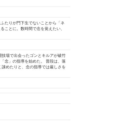
はふたりが門下生でないことから「ネ
えることに。数時間で念を覚えたい、
闘技場で出会ったゴンとキルアが破竹
て「念」の指導を始めた。 普段は、落
く諌めたりと、念の指導では厳しさを