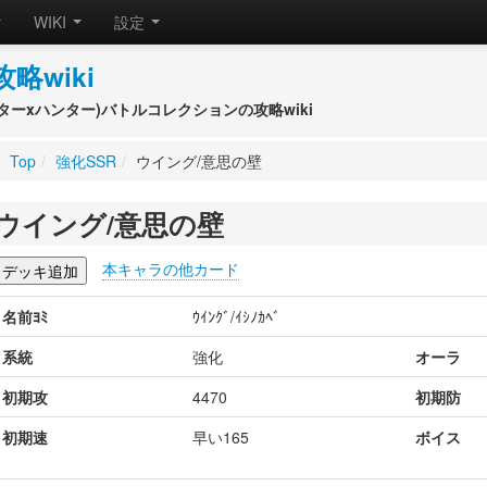
WIKI
設定
攻略wiki
(ハンターxハンター)バトルコレクションの攻略wiki
Top
/
強化SSR
/
ウイング/意思の壁
ウイング/意思の壁
本キャラの他カード
名前ﾖﾐ
ｳｲﾝｸﾞ/ｲｼﾉｶﾍﾞ
系統
強化
オーラ
初期攻
4470
初期防
初期速
早い165
ボイス