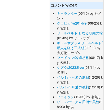
コメント(その他)
キャラクター
(05/10) by セメ
ント
クラピカ/海2014ver
(08/25) b
y 名無し
リールベルト/しなる双頭の蛇
(01/05) by リー×サダ
ギド＆サダソ＆リールベルト/
新人を狙う三人組
(09/22) by
大好物：サダソ
フェイタン/冷虐忿怒
(08/17) b
y 名無し
シズク/2023海ver
(08/14) by
名無し
イルミ/不可避の瞬刺
(12/29) b
y 名無し
イルミ/不可避の瞬刺
(12/18) b
y 名無し
フェイタン
(12/02) by 名無し
ピヨン/十二支ん屈指の美貌
(0
8/03) by あ