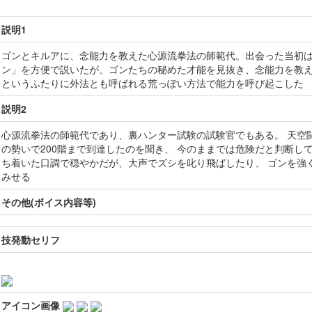
説明1
ゴンとキルアに、念能力を教えた心源流拳法の師範代。出会った当初
ン」を方便で説いたが、ゴンたちの秘めた才能を見抜き、念能力を教
というふたりに外法とも呼ばれる荒っぽい方法で能力を呼び起こした
説明2
心源流拳法の師範代であり、裏ハンター試験の試験官でもある。 天空
の勢いで200階まで到達したのを聞き、 今のままでは危険だと判断し
ち着いた口調で穏やかだが、大声でズシを叱り飛ばしたり、 ゴンを強
みせる
その他(ボイス内容等)
技発動セリフ
アイコン画像