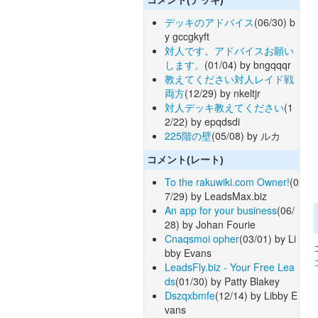
デッキのアドバイス
(06/30) b
y gccgkyft
対人です。アドバイスお願い
します。
(01/04) by bngqqqr
教えてください対人レイド戦
両方
(12/29) by nkeltjr
対人デッキ教えてください
(1
2/22) by epqdsdi
225階の壁
(05/08) by ルカ
コメント(レート)
To the rakuwiki.com Owner!
(0
7/29) by LeadsMax.biz
An app for your business
(06/
28) by Johan Fourie
Cnaqsmoi opher
(03/01) by Li
bby Evans
LeadsFly.biz - Your Free Lea
ds
(01/30) by Patty Blakey
Dszqxbmfe
(12/14) by Libby E
vans