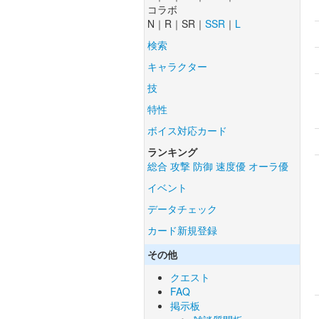
コラボ
N｜R｜SR｜
SSR
｜
L
検索
キャラクター
技
特性
ボイス対応カード
ランキング
総合
攻撃
防御
速度優
オーラ優
イベント
データチェック
カード新規登録
その他
クエスト
FAQ
掲示板