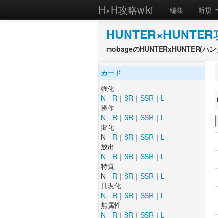
H×H攻略wiki
編集
新規
HUNTER×HUNTER
mobageのHUNTERxHUNTER
カード
強化
N
｜
R
｜
SR
｜
SSR
｜
L
操作
N
｜
R
｜
SR
｜
SSR
｜
L
変化
N｜
R
｜
SR
｜
SSR
｜
L
放出
N
｜
R
｜
SR
｜
SSR
｜
L
特質
N｜
R
｜
SR
｜
SSR
｜
L
具現化
N
｜
R
｜
SR
｜
SSR
｜
L
無属性
N
｜
R
｜
SR
｜
SSR
｜
L