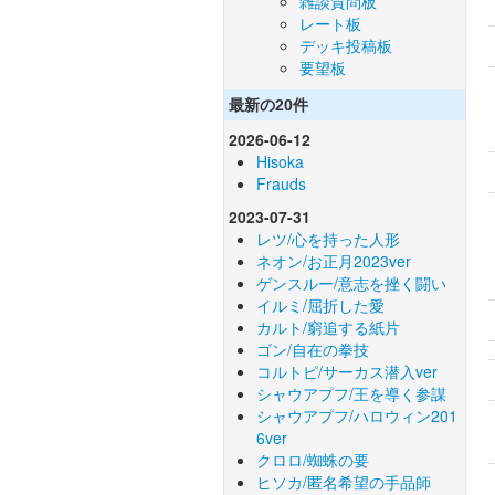
雑談質問板
レート板
デッキ投稿板
要望板
最新の20件
2026-06-12
Hisoka
Frauds
2023-07-31
レツ/心を持った人形
ネオン/お正月2023ver
ゲンスルー/意志を挫く闘い
イルミ/屈折した愛
カルト/窮追する紙片
ゴン/自在の拳技
コルトピ/サーカス潜入ver
シャウアプフ/王を導く参謀
シャウアプフ/ハロウィン201
6ver
クロロ/蜘蛛の要
ヒソカ/匿名希望の手品師