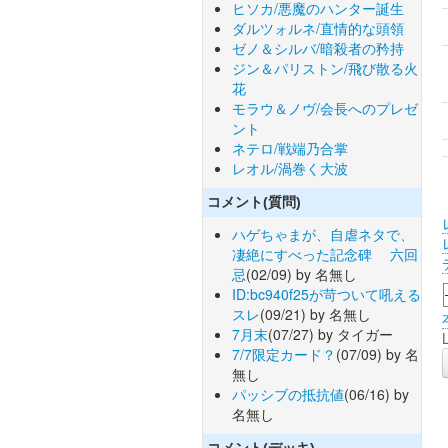
ヒソカ/悪魔のハンター誕生
ダルツォルネ/直情的な頭領
ゼノ＆シルバ/暗殺者の矜持
ジン＆パリストン/飛び散る火
花
モラウ＆ノヴ/会長へのプレゼ
ント
ネテロ/戦端乃合掌
レオル/渦巻く大波
コメント(質問)
ハゲちゃまが、自虐ネタで、
凄絶にすべった記念碑 六回
忌
(02/09) by 名無し
ID:bc940f25が苛ついて吼える
スレ
(09/21) by 名無し
7月末
(07/27) by タイガー
7/7限定カード？
(07/09) by 名
無し
パッシブの抵抗値
(06/16) by
名無し
コメント(デッキ)