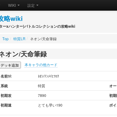
WIKI
設定
攻略wiki
(ハンターxハンター)バトルコレクションの攻略wiki
Top
/
特質LR
/
ネオン/天命筆録
ネオン/天命筆録
本キャラの他カード
名前ﾖﾐ
ﾈｵﾝ/ﾃﾝﾒｲﾋﾂﾛｸ
系統
特質
オー
初期攻
7890
初期
初期速
とても早い190
ボイ