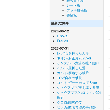
雑談質問板
レート板
デッキ投稿板
要望板
最新の20件
2026-06-12
Hisoka
Frauds
2023-07-31
レツ/心を持った人形
ネオン/お正月2023ver
ゲンスルー/意志を挫く闘い
イルミ/屈折した愛
カルト/窮追する紙片
ゴン/自在の拳技
コルトピ/サーカス潜入ver
シャウアプフ/王を導く参謀
シャウアプフ/ハロウィン201
6ver
クロロ/蜘蛛の要
ヒソカ/匿名希望の手品師