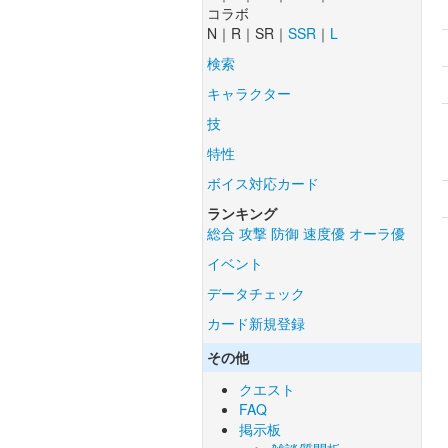
コラボ
N｜R｜SR｜
SSR
｜
L
検索
キャラクター
技
特性
ボイス対応カード
ランキング
総合
攻撃
防御
速度優
オーラ優
イベント
データチェック
カード新規登録
その他
クエスト
FAQ
掲示板