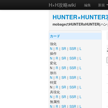
H×H攻略wiki
編集
新規
HUNTER×HUNTER
mobageのHUNTERxHUNTER
カード
強化
N
｜
R
｜
SR
｜
SSR
｜
L
操作
N
｜
R
｜
SR
｜
SSR
｜
L
変化
N｜
R
｜
SR
｜
SSR
｜
L
放出
N
｜
R
｜
SR
｜
SSR
｜
L
特質
N｜
R
｜
SR
｜
SSR
｜
L
具現化
N
｜
R
｜
SR
｜
SSR
｜
L
無属性
N
｜
R
｜
SR
｜
SSR
｜
L