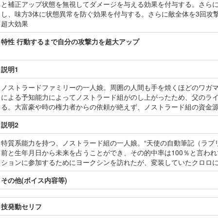
と補正アップ状態を無視してダメージを与える効果を付与する。さらに
し、味方3体に状態異常を防ぐ効果を付与する。さらに敵全体を3回攻
超大効果
特性 行動するまで自分の攻撃力を超大アップ
説明1
ノストラードファミリーの一人娘。周囲の人間も手を焼くほどのワガ
による予知能力によってノストラード組がのし上がったため、父のライ
る。大富豪や時の権力者からの依頼が絶えず、ノストラード組の資金
説明2
特質系能力を持つ、ノストラード組の一人娘。“天使の自動筆記（ラブ
前と生年月日から未来を占うことができ、その的中率は100％と言わ
ションに参加するためにヨークシンを訪れたが、変装していたクロロ
その他(ボイス内容等)
技発動セリフ