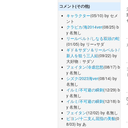
コメント(その他)
キャラクター
(05/10) by セメ
ント
クラピカ/海2014ver
(08/25) b
y 名無し
リールベルト/しなる双頭の蛇
(01/05) by リー×サダ
ギド＆サダソ＆リールベルト/
新人を狙う三人組
(09/22) by
大好物：サダソ
フェイタン/冷虐忿怒
(08/17) b
y 名無し
シズク/2023海ver
(08/14) by
名無し
イルミ/不可避の瞬刺
(12/29) b
y 名無し
イルミ/不可避の瞬刺
(12/18) b
y 名無し
フェイタン
(12/02) by 名無し
ピヨン/十二支ん屈指の美貌
(0
8/03) by あ