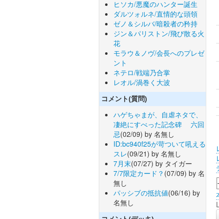
ヒソカ/悪魔のハンター誕生
ダルツォルネ/直情的な頭領
ゼノ＆シルバ/暗殺者の矜持
ジン＆パリストン/飛び散る火
花
モラウ＆ノヴ/会長へのプレゼ
ント
ネテロ/戦端乃合掌
レオル/渦巻く大波
コメント(質問)
ハゲちゃまが、自虐ネタで、
凄絶にすべった記念碑 六回
忌
(02/09) by 名無し
ID:bc940f25が苛ついて吼える
スレ
(09/21) by 名無し
7月末
(07/27) by タイガー
7/7限定カード？
(07/09) by 名
無し
パッシブの抵抗値
(06/16) by
名無し
コメント(デッキ)