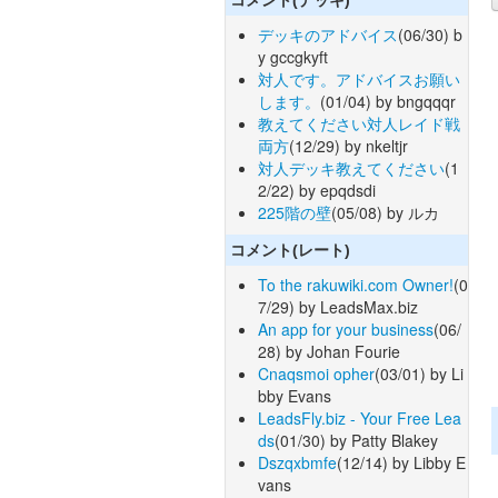
デッキのアドバイス
(06/30) b
y gccgkyft
対人です。アドバイスお願い
します。
(01/04) by bngqqqr
教えてください対人レイド戦
両方
(12/29) by nkeltjr
対人デッキ教えてください
(1
2/22) by epqdsdi
225階の壁
(05/08) by ルカ
コメント(レート)
To the rakuwiki.com Owner!
(0
7/29) by LeadsMax.biz
An app for your business
(06/
28) by Johan Fourie
Cnaqsmoi opher
(03/01) by Li
bby Evans
LeadsFly.biz - Your Free Lea
ds
(01/30) by Patty Blakey
Dszqxbmfe
(12/14) by Libby E
vans