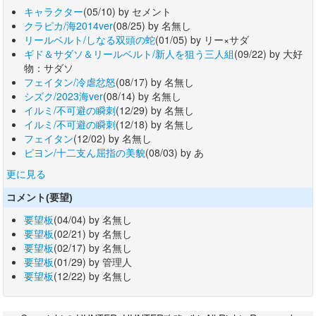
キャラクター
(05/10) by セメント
クラピカ/海2014ver
(08/25) by 名無し
リールベルト/しなる双頭の蛇
(01/05) by リー×サダ
ギド＆サダソ＆リールベルト/新人を狙う三人組
(09/22) by 大好
物：サダソ
フェイタン/冷虐忿怒
(08/17) by 名無し
シズク/2023海ver
(08/14) by 名無し
イルミ/不可避の瞬刺
(12/29) by 名無し
イルミ/不可避の瞬刺
(12/18) by 名無し
フェイタン
(12/02) by 名無し
ピヨン/十二支ん屈指の美貌
(08/03) by あ
更に見る
コメント(要望)
要望板
(04/04) by 名無し
要望板
(02/21) by 名無し
要望板
(02/17) by 名無し
要望板
(01/29) by 管理人
要望板
(12/22) by 名無し