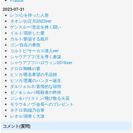
Frauds
2023-07-31
レツ/心を持った人形
ネオン/お正月2023ver
ゲンスルー/意志を挫く闘い
イルミ/屈折した愛
カルト/窮追する紙片
ゴン/自在の拳技
コルトピ/サーカス潜入ver
シャウアプフ/王を導く参謀
シャウアプフ/ハロウィン2016ver
クロロ/蜘蛛の要
ヒソカ/匿名希望の手品師
ヒソカ/悪魔のハンター誕生
ダルツォルネ/直情的な頭領
ゼノ＆シルバ/暗殺者の矜持
ジン＆パリストン/飛び散る火花
モラウ＆ノヴ/会長へのプレゼント
ネテロ/戦端乃合掌
レオル/渦巻く大波
コメント(質問)