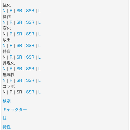
強化
N
｜
R
｜
SR
｜
SSR
｜
L
操作
N
｜
R
｜
SR
｜
SSR
｜
L
変化
N｜
R
｜
SR
｜
SSR
｜
L
放出
N
｜
R
｜
SR
｜
SSR
｜
L
特質
N｜
R
｜
SR
｜
SSR
｜
L
具現化
N
｜
R
｜
SR
｜
SSR
｜
L
無属性
N
｜
R
｜
SR
｜
SSR
｜
L
コラボ
N｜R｜SR｜
SSR
｜
L
検索
キャラクター
技
特性