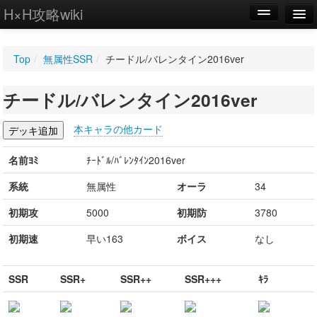
H×H攻略wiki
編集
Top
/
無属性SSR
/
チードル/バレンタイン2016ver
新規
チードル/バレンタイン2016ver
WIKI
設定
本キャラの他カード
名前ﾖﾐ
ﾁｰﾄﾞﾙ/ﾊﾞﾚﾝﾀｲﾝ2016ver
系統
無属性
オーラ
34
初期攻
5000
初期防
3780
初期速
早い163
ボイス
なし
SSR
SSR+
SSR++
SSR+++
ｷﾗ