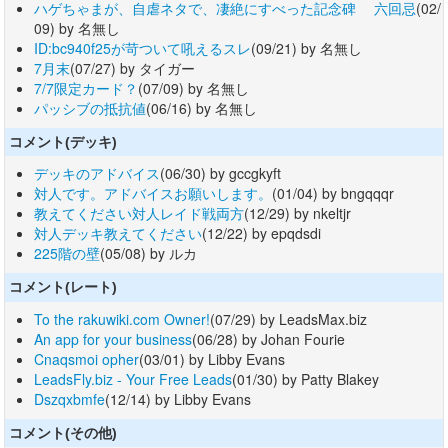
ハゲちゃまが、自虐ネタで、凄絶にすべった記念碑 六回忌
(02/
09) by 名無し
ID:bc940f25が苛ついて吼えるスレ
(09/21) by 名無し
7月末
(07/27) by タイガー
7/7限定カード？
(07/09) by 名無し
パッシブの抵抗値
(06/16) by 名無し
コメント(デッキ)
デッキのアドバイス
(06/30) by gccgkyft
対人です。アドバイスお願いします。
(01/04) by bngqqqr
教えてください対人レイド戦両方
(12/29) by nkeltjr
対人デッキ教えてください
(12/22) by epqdsdi
225階の壁
(05/08) by ルカ
コメント(レート)
To the rakuwiki.com Owner!
(07/29) by LeadsMax.biz
An app for your business
(06/28) by Johan Fourie
Cnaqsmoi opher
(03/01) by Libby Evans
LeadsFly.biz - Your Free Leads
(01/30) by Patty Blakey
Dszqxbmfe
(12/14) by Libby Evans
コメント(その他)