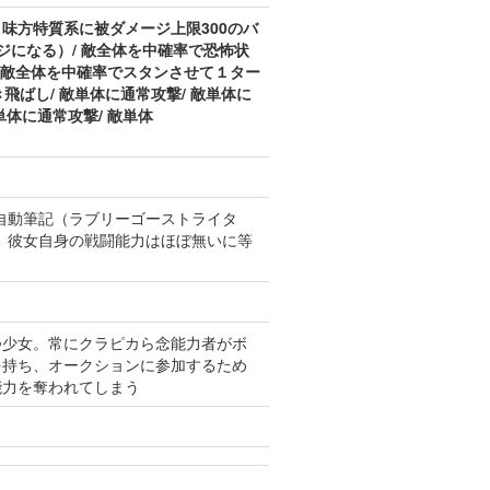
、味方特質系に被ダメージ上限300のバ
ジになる）/ 敵全体を中確率で恐怖状
/ 敵全体を中確率でスタンさせて１ター
飛ばし/ 敵単体に通常攻撃/ 敵単体に
単体に通常攻撃/ 敵単体
自動筆記（ラブリーゴーストライタ
。彼女自身の戦闘能力はほぼ無いに等
つ少女。常にクラピカら念能力者がボ
を持ち、オークションに参加するため
能力を奪われてしまう