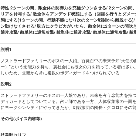
特性 2ターンの間、敵全体の防御力を究極ダウンさせる/ 2ターンの間
リアを付与する/ 敵全体をアンデッド状態にする（回復を行うとダメー
態にする(1ターンの間、行動不能になり次のターン戦闘から離脱する)
ン動けなくさせる/ 味方にクラピカがいたら、敵全体に2ターンの間吹き
通常攻撃/ 敵単体に通常攻撃/ 敵単体に通常攻撃/ 敵単体に通常攻撃/ 敵
説明1
ノストラードファミリーのボスの一人娘。百発百中の未来予知“天使の
ー）”という念能力を持ち、裏社会にも彼女の力を頼っている者は多い
しいため、父親から常に複数のボディガードをつけられている
説明2
ストラードファミリーのボスの一人娘であり、未来を占う念能力を持
ディガードとしてついている。占い師である一方、人体収集家の一面
にヨークシンシティにやってきたが、幻影旅団の団長・クロロにその
その他(ボイス内容等)
技発動セリフ