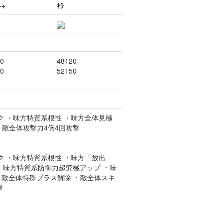
++
ｷﾗ
0
48120
0
52150
ク ・味方特質系根性 ・味方全体見極
・敵全体攻撃力4倍4回攻撃
ク ・味方特質系根性 ・味方「放出
、味方特質系防御力超究極アップ ・味
 ・敵全体特殊プラス解除 ・敵全体スキ
撃