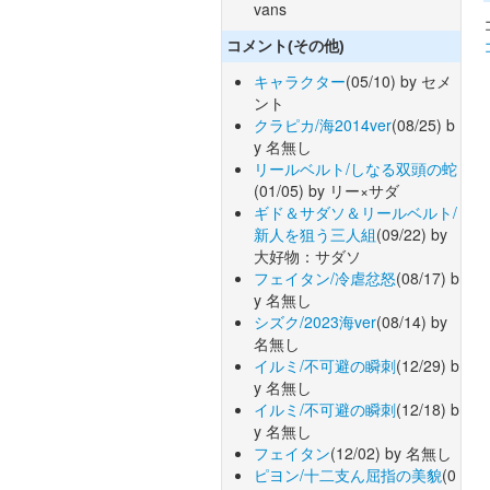
vans
コメント(その他)
キャラクター
(05/10) by セメ
ント
クラピカ/海2014ver
(08/25) b
y 名無し
リールベルト/しなる双頭の蛇
(01/05) by リー×サダ
ギド＆サダソ＆リールベルト/
新人を狙う三人組
(09/22) by
大好物：サダソ
フェイタン/冷虐忿怒
(08/17) b
y 名無し
シズク/2023海ver
(08/14) by
名無し
イルミ/不可避の瞬刺
(12/29) b
y 名無し
イルミ/不可避の瞬刺
(12/18) b
y 名無し
フェイタン
(12/02) by 名無し
ピヨン/十二支ん屈指の美貌
(0