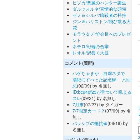
ヒソカ/悪魔のハンター誕生
ダルツォルネ/直情的な頭領
ゼノ＆シルバ/暗殺者の矜持
ジン＆パリストン/飛び散る火
花
モラウ＆ノヴ/会長へのプレゼ
ント
ネテロ/戦端乃合掌
レオル/渦巻く大波
コメント(質問)
ハゲちゃまが、自虐ネタで、
凄絶にすべった記念碑 六回
忌
(02/09) by 名無し
ID:bc940f25が苛ついて吼える
スレ
(09/21) by 名無し
7月末
(07/27) by タイガー
7/7限定カード？
(07/09) by 名
無し
パッシブの抵抗値
(06/16) by
名無し
コメント(デッキ)