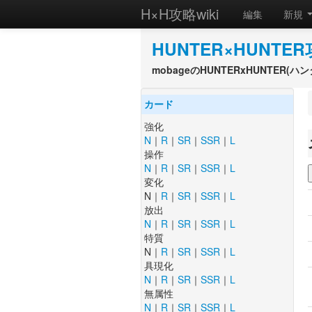
H×H攻略wiki
編集
新規
HUNTER×HUNTER
mobageのHUNTERxHUNTER
カード
強化
N
｜
R
｜
SR
｜
SSR
｜
L
操作
N
｜
R
｜
SR
｜
SSR
｜
L
変化
N｜
R
｜
SR
｜
SSR
｜
L
放出
N
｜
R
｜
SR
｜
SSR
｜
L
特質
N｜
R
｜
SR
｜
SSR
｜
L
具現化
N
｜
R
｜
SR
｜
SSR
｜
L
無属性
N
｜
R
｜
SR
｜
SSR
｜
L