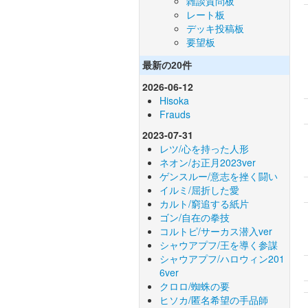
雑談質問板
レート板
デッキ投稿板
要望板
最新の20件
2026-06-12
Hisoka
Frauds
2023-07-31
レツ/心を持った人形
ネオン/お正月2023ver
ゲンスルー/意志を挫く闘い
イルミ/屈折した愛
カルト/窮追する紙片
ゴン/自在の拳技
コルトピ/サーカス潜入ver
シャウアプフ/王を導く参謀
シャウアプフ/ハロウィン201
6ver
クロロ/蜘蛛の要
ヒソカ/匿名希望の手品師