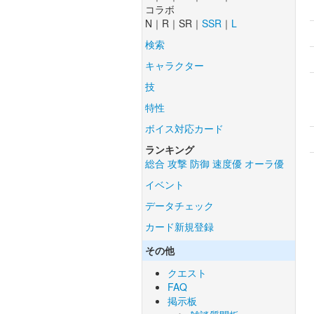
コラボ
N｜R｜SR｜
SSR
｜
L
検索
キャラクター
技
特性
ボイス対応カード
ランキング
総合
攻撃
防御
速度優
オーラ優
イベント
データチェック
カード新規登録
その他
クエスト
FAQ
掲示板