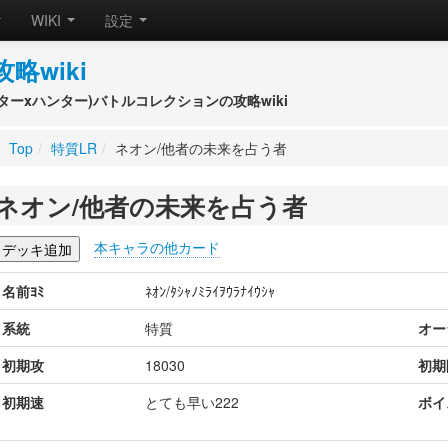
WIKI
設定
攻略wiki
(ハンターxハンター)バトルコレクションの攻略wiki
Top
/
特質LR
/
ネオン/他者の未来を占う者
ネオン/他者の未来を占う者
本キャラの他カード
名前ﾖﾐ
ﾈｵﾝ/ﾀｼｬﾉﾐﾗｲｦｳﾗﾅｲｳｼｬ
系統
特質
オー
初期攻
18030
初期
初期速
とても早い222
ボイ