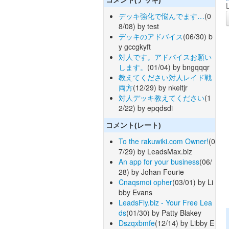
デッキ強化で悩んでます…
(0
8/08) by test
デッキのアドバイス
(06/30) b
y gccgkyft
対人です。アドバイスお願い
します。
(01/04) by bngqqqr
教えてください対人レイド戦
両方
(12/29) by nkeltjr
対人デッキ教えてください
(1
2/22) by epqdsdi
コメント(レート)
To the rakuwiki.com Owner!
(0
7/29) by LeadsMax.biz
An app for your business
(06/
28) by Johan Fourie
Cnaqsmoi opher
(03/01) by Li
bby Evans
LeadsFly.biz - Your Free Lea
ds
(01/30) by Patty Blakey
Dszqxbmfe
(12/14) by Libby E