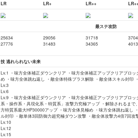
LR
LR+
LR++
LR+
最ステ攻防
25634
29056
31718
3704
27776
31483
34365
4013
技 逃れられない未来
Lv.1 ・味方全体補正ダウンクリア ・味方全体補正アップクリアブロッ
め ・味方全体跳ね返し ・敵全体特殊プラス解除 ・敵全体スキル封印 
Lv.3
Lv.6
Lv.9 ・味方全体補正ダウンクリア ・味方全体補正アップクリアブロッ
系・操作系・具現化系・特質系」攻撃力究極アップ ・解除されるまで
方特質系最大HP30000アップ ・味方全体見極め ・味方全体跳ね返し
ル封印 ・敵単体3回防御力超究極ダウン攻撃 ・敵全体攻撃力4倍7回攻
Lv.10
Lv.12
Lv.15