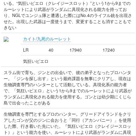
いる。“気狂いピエロ（クレイジースロット）”という1から9までの
ルーレットにより武器がランダムに具現化される能力を持ってお
り、NGLでユンジュ隊と遭遇した際にはNo.4のライフル銃を出現さ
せた。出現した武器は一度使うまで、変更することも消すこともで
きない
カイト/九死のルーレット
LR
40
17940
17240
気狂いピエロ
スラム街で育ち、ジンとの出会いで、彼の弟子となったプロハンタ
ー。「ジンを探し出す」という最終課題を無事にクリアし、現在は
生物調査専門のハンターとして活動している。具現化系の能力者
で、「気狂いピエロ」という1から9までのルーレットにより武器が
ランダムに具現化される能力を使用する。ゴンとは幼少期にくじら
島で出会ったことがある
生物調査を専門とするプロのハンター。グリードアイランドをクリ
アしたゴンが父のジンに会おうと「同行（アカンパニー）」を使用
した際、行き着いた先にいた。『気狂いピエロ（クレイジースロッ
ト）』という能力を使い、ルーレットにより武器がランダムに具現