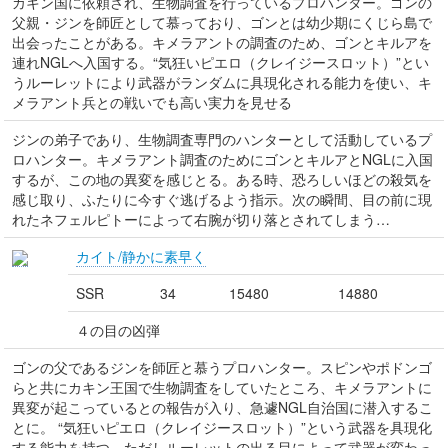
カキン国に依頼され、生物調査を行っているプロハンター。ゴンの
父親・ジンを師匠として慕っており、ゴンとは幼少期にくじら島で
出会ったことがある。キメラアントの調査のため、ゴンとキルアを
連れNGLへ入国する。“気狂いピエロ（クレイジースロット）”とい
うルーレットにより武器がランダムに具現化される能力を使い、キ
メラアント兵との戦いでも高い実力を見せる
ジンの弟子であり、生物調査専門のハンターとして活動しているプ
ロハンター。キメラアント調査のためにゴンとキルアとNGLに入国
するが、この地の異変を感じとる。ある時、恐ろしいほどの殺気を
感じ取り、ふたりに今すぐ逃げるよう指示。次の瞬間、目の前に現
れたネフェルピトーによって右腕が切り落とされてしまう…
カイト/静かに素早く
SSR
34
15480
14880
４の目の凶弾
ゴンの父であるジンを師匠と慕うプロハンター。スピンやポドンゴ
らと共にカキン王国で生物調査をしていたところ、キメラアントに
異変が起こっているとの報告が入り、急遽NGL自治国に潜入するこ
とに。 “気狂いピエロ（クレイジースロット）”という武器を具現化
する能力を持つ。ただしルーレットの出る目によって武器が変わっ