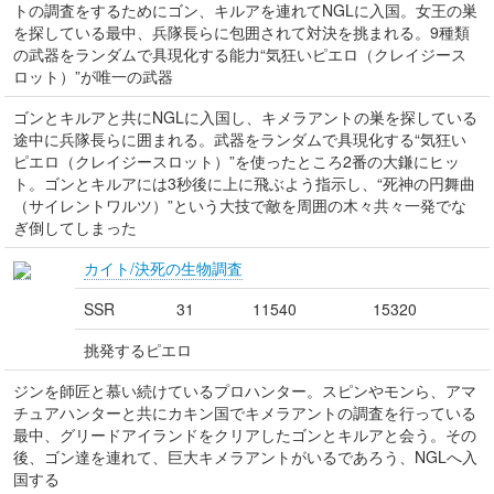
トの調査をするためにゴン、キルアを連れてNGLに入国。女王の巣
を探している最中、兵隊長らに包囲されて対決を挑まれる。9種類
の武器をランダムで具現化する能力“気狂いピエロ（クレイジース
ロット）”が唯一の武器
ゴンとキルアと共にNGLに入国し、キメラアントの巣を探している
途中に兵隊長らに囲まれる。武器をランダムで具現化する“気狂い
ピエロ（クレイジースロット）”を使ったところ2番の大鎌にヒッ
ト。ゴンとキルアには3秒後に上に飛ぶよう指示し、“死神の円舞曲
（サイレントワルツ）”という大技で敵を周囲の木々共々一発でな
ぎ倒してしまった
カイト/決死の生物調査
SSR
31
11540
15320
挑発するピエロ
ジンを師匠と慕い続けているプロハンター。スピンやモンら、アマ
チュアハンターと共にカキン国でキメラアントの調査を行っている
最中、グリードアイランドをクリアしたゴンとキルアと会う。その
後、ゴン達を連れて、巨大キメラアントがいるであろう、NGLへ入
国する