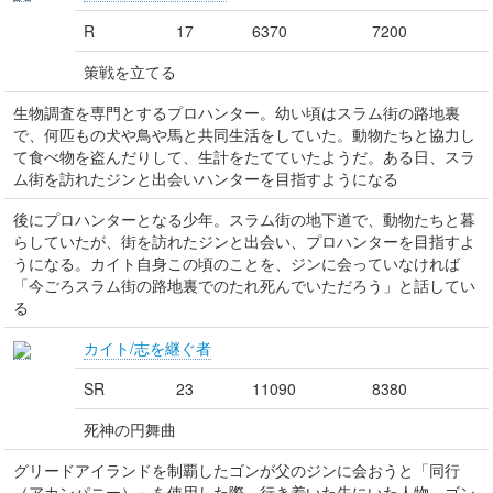
R
17
6370
7200
策戦を立てる
生物調査を専門とするプロハンター。幼い頃はスラム街の路地裏
で、何匹もの犬や鳥や馬と共同生活をしていた。動物たちと協力し
て食べ物を盗んだりして、生計をたてていたようだ。ある日、スラ
ム街を訪れたジンと出会いハンターを目指すようになる
後にプロハンターとなる少年。スラム街の地下道で、動物たちと暮
らしていたが、街を訪れたジンと出会い、プロハンターを目指すよ
うになる。カイト自身この頃のことを、ジンに会っていなければ
「今ごろスラム街の路地裏でのたれ死んでいただろう」と話してい
る
カイト/志を継ぐ者
SR
23
11090
8380
死神の円舞曲
グリードアイランドを制覇したゴンが父のジンに会おうと「同行
（アカンパニー）」を使用した際、行き着いた先にいた人物。ゴン