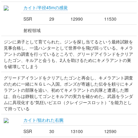
カイト/半径45mの感覚
SSR
29
12990
11530
射程領域
ジンに弟子として育てられた。ジンを探し当てるという最終試験を
見事合格し、一流ハンターとして世界中を飛び回っている。キメラ
アントの調査を行っているところで、グリードアイランドをクリア
したゴン、キルアと会うも、2人を助けるためにキメラアントの巣
を破壊してしまう
グリードアイランドをクリアしたゴンと再会し、キメラアント調査
のために一緒にＮＧＬへ入国。ポンズが寄越した伝令を頼りにキメ
ラアントの部隊を追い、初めてキメラアントの兵隊と遭遇した際
は、自らは静観してゴンとキルアの実力を確かめた。武器をランダ
ムに具現化する“気狂いピエロ（クレイジースロット）”を能力とし
て持っている
カイト/狙われた右腕
SSR
30
13100
12590