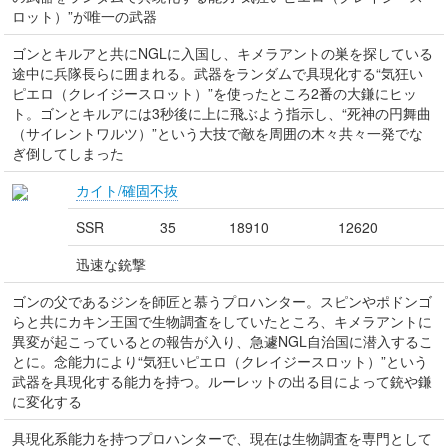
ロット）”が唯一の武器
ゴンとキルアと共にNGLに入国し、キメラアントの巣を探している
途中に兵隊長らに囲まれる。武器をランダムで具現化する“気狂い
ピエロ（クレイジースロット）”を使ったところ2番の大鎌にヒッ
ト。ゴンとキルアには3秒後に上に飛ぶよう指示し、“死神の円舞曲
（サイレントワルツ）”という大技で敵を周囲の木々共々一発でな
ぎ倒してしまった
カイト/確固不抜
SSR
35
18910
12620
迅速な銃撃
ゴンの父であるジンを師匠と慕うプロハンター。スピンやポドンゴ
らと共にカキン王国で生物調査をしていたところ、キメラアントに
異変が起こっているとの報告が入り、急遽NGL自治国に潜入するこ
とに。念能力により“気狂いピエロ（クレイジースロット）”という
武器を具現化する能力を持つ。ルーレットの出る目によって銃や鎌
に変化する
具現化系能力を持つプロハンターで、現在は生物調査を専門として