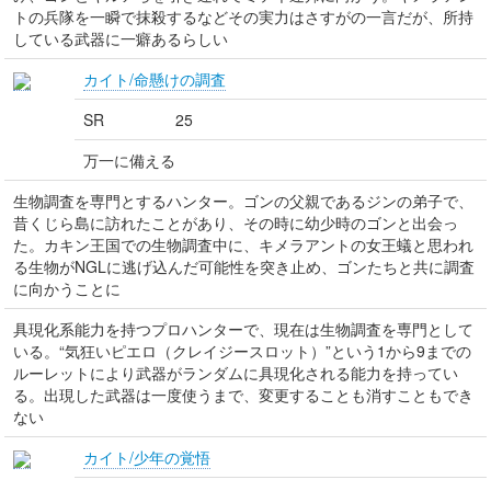
トの兵隊を一瞬で抹殺するなどその実力はさすがの一言だが、所持
している武器に一癖あるらしい
カイト/命懸けの調査
SR
25
万一に備える
生物調査を専門とするハンター。ゴンの父親であるジンの弟子で、
昔くじら島に訪れたことがあり、その時に幼少時のゴンと出会っ
た。カキン王国での生物調査中に、キメラアントの女王蟻と思われ
る生物がNGLに逃げ込んだ可能性を突き止め、ゴンたちと共に調査
に向かうことに
具現化系能力を持つプロハンターで、現在は生物調査を専門として
いる。“気狂いピエロ（クレイジースロット）”という1から9までの
ルーレットにより武器がランダムに具現化される能力を持ってい
る。出現した武器は一度使うまで、変更することも消すこともでき
ない
カイト/少年の覚悟