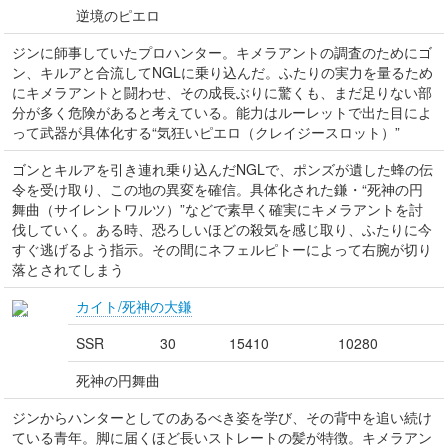
逆境のピエロ
ジンに師事していたプロハンター。キメラアントの調査のためにゴ
ン、キルアと合流してNGLに乗り込んだ。ふたりの実力を量るため
にキメラアントと闘わせ、その成長ぶりに驚くも、まだ足りない部
分が多く危険があると考えている。能力はルーレットで出た目によ
って武器が具体化する“気狂いピエロ（クレイジースロット）”
ゴンとキルアを引き連れ乗り込んだNGLで、ポンズが遺した蜂の伝
令を受け取り、この地の異変を確信。具体化された鎌・“死神の円
舞曲（サイレントワルツ）”などで素早く確実にキメラアントを討
伐していく。ある時、恐ろしいほどの殺気を感じ取り、ふたりに今
すぐ逃げるよう指示。その間にネフェルピトーによって右腕が切り
落とされてしまう
カイト/死神の大鎌
SSR
30
15410
10280
死神の円舞曲
ジンからハンターとしてのあるべき姿を学び、その背中を追い続け
ている青年。脚に届くほど長いストレートの髪が特徴。キメラアン