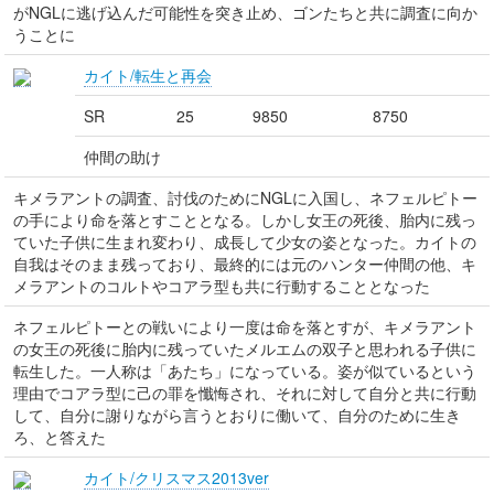
がNGLに逃げ込んだ可能性を突き止め、ゴンたちと共に調査に向か
うことに
カイト/転生と再会
SR
25
9850
8750
仲間の助け
キメラアントの調査、討伐のためにNGLに入国し、ネフェルピトー
の手により命を落とすこととなる。しかし女王の死後、胎内に残っ
ていた子供に生まれ変わり、成長して少女の姿となった。カイトの
自我はそのまま残っており、最終的には元のハンター仲間の他、キ
メラアントのコルトやコアラ型も共に行動することとなった
ネフェルピトーとの戦いにより一度は命を落とすが、キメラアント
の女王の死後に胎内に残っていたメルエムの双子と思われる子供に
転生した。一人称は「あたち」になっている。姿が似ているという
理由でコアラ型に己の罪を懺悔され、それに対して自分と共に行動
して、自分に謝りながら言うとおりに働いて、自分のために生き
ろ、と答えた
カイト/クリスマス2013ver