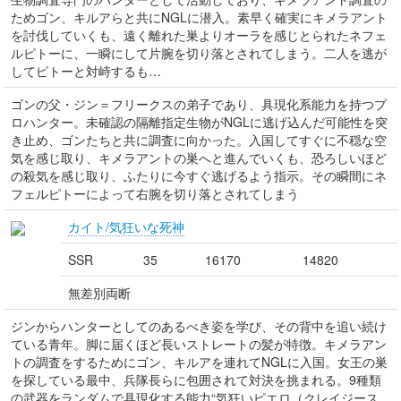
ためゴン、キルアらと共にNGLに潜入。素早く確実にキメラアント
を討伐していくも、遠く離れた巣よりオーラを感じとられたネフェ
ルピトーに、一瞬にして片腕を切り落とされてしまう。二人を逃が
してピトーと対峙するも…
ゴンの父・ジン＝フリークスの弟子であり、具現化系能力を持つプ
ロハンター。未確認の隔離指定生物がNGLに逃げ込んだ可能性を突
き止め、ゴンたちと共に調査に向かった。入国してすぐに不穏な空
気を感じ取り、キメラアントの巣へと進んでいくも、恐ろしいほど
の殺気を感じ取り、ふたりに今すぐ逃げるよう指示。その瞬間にネ
フェルピトーによって右腕を切り落とされてしまう
カイト/気狂いな死神
SSR
35
16170
14820
無差別両断
ジンからハンターとしてのあるべき姿を学び、その背中を追い続け
ている青年。脚に届くほど長いストレートの髪が特徴。キメラアン
トの調査をするためにゴン、キルアを連れてNGLに入国。女王の巣
を探している最中、兵隊長らに包囲されて対決を挑まれる。9種類
の武器をランダムで具現化する能力“気狂いピエロ（クレイジース