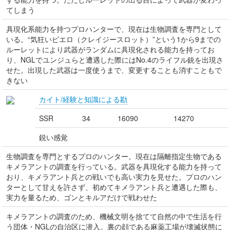
てしまう
具現化系能力を持つプロハンターで、現在は生物調査を専門として
いる。“気狂いピエロ（クレイジースロット）”という1から9までの
ルーレットにより武器がランダムに具現化される能力を持ってお
り、NGLでユンジュらと遭遇した際にはNo.4のライフル銃を出現さ
せた。出現した武器は一度使うまで、変更することも消すこともで
きない
カイト/経験と知識による勘
SSR
34
16090
14270
鋭い感覚
生物調査を専門とするプロのハンター。現在は隔離指定生物である
キメラアントの調査を行っている。武器を具現化する能力を持って
おり、キメラアント兵との戦いでも高い実力を見せた。プロのハン
ターとして甘えを許さず、初めてキメラアント兵と遭遇した際も、
実力を量るため、ゴンとキルアだけで戦わせた
キメラアントの調査のため、機械文明を捨てて自然の中で生活を行
う団体・NGLの自治区に潜入。裏の顔である麻薬工場が壊滅状態に