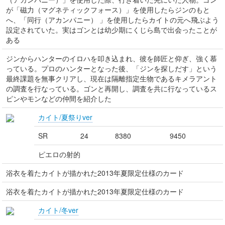
が「磁力（マグネティックフォース）」を使用したらジンのもと
へ、「同行（アカンパニー） 」を使用したらカイトの元へ飛ぶよう
設定されていた。実はゴンとは幼少期にくじら島で出会ったことが
ある
ジンからハンターのイロハを叩き込まれ、彼を師匠と仰ぎ、強く慕
っている。プロのハンターとなった後、「ジンを探しだす」という
最終課題を無事クリアし、現在は隔離指定生物であるキメラアント
の調査を行なっている。ゴンと再開し、調査を共に行なっているス
ピンやモンなどの仲間を紹介した
カイト/夏祭りver
SR
24
8380
9450
ピエロの射的
浴衣を着たカイトが描かれた2013年夏限定仕様のカード
浴衣を着たカイトが描かれた2013年夏限定仕様のカード
カイト/冬ver