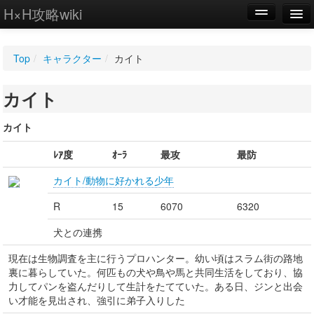
H×H攻略wiki
編集
Top
/
キャラクター
/
カイト
新規
カイト
WIKI
設定
カイト
ﾚｱ度
ｵｰﾗ
最攻
最防
カイト/動物に好かれる少年
R
15
6070
6320
犬との連携
現在は生物調査を主に行うプロハンター。幼い頃はスラム街の路地
裏に暮らしていた。何匹もの犬や鳥や馬と共同生活をしており、協
力してパンを盗んだりして生計をたてていた。ある日、ジンと出会
い才能を見出され、強引に弟子入りした