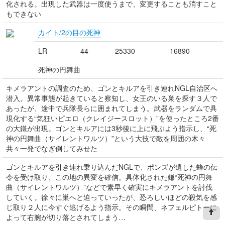
化される。出現した武器は一度使うまで、変更することも消すこと
もできない
カイト/2の目の死神
LR
44
25330
16890
死神の円舞曲
キメラアントの調査のため、ゴンとキルアを引き連れNGL自治区へ
潜入。異常事態が起きていると察知し、女王のいる巣を探す３人で
あったが、途中で兵隊長らに囲まれてしまう。武器をランダムで具
現化する“気狂いピエロ（クレイジースロット）”を使ったところ2番
の大鎌が出現。ゴンとキルアには3秒後に上に飛ぶよう指示し、“死
神の円舞曲（サイレントワルツ）”という大技で敵を周囲の木々
共々一発でなぎ倒してみせた
ゴンとキルアを引き連れ乗り込んだNGLで、ポンズが遺した蜂の伝
令を受け取り、この地の異変を確信。具体化された鎌“死神の円舞
曲（サイレントワルツ）”などで素早く確実にキメラアントを討伐
していく。徐々に巣へと迫っていったが、恐ろしいほどの殺気を感
じ取り２人に今すぐ逃げるよう指示。その瞬間、ネフェルピトーに
よって右腕が切り落とされてしまう…