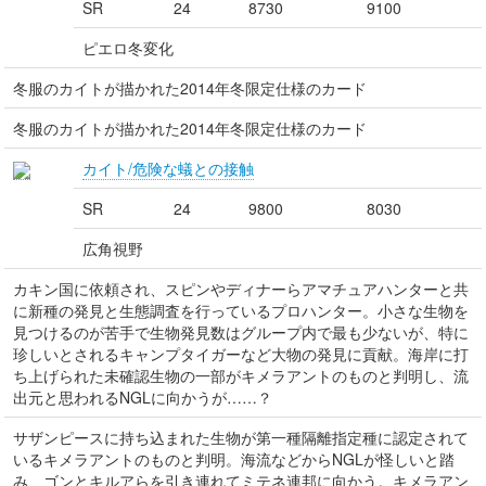
SR
24
8730
9100
ピエロ冬変化
冬服のカイトが描かれた2014年冬限定仕様のカード
冬服のカイトが描かれた2014年冬限定仕様のカード
カイト/危険な蟻との接触
SR
24
9800
8030
広角視野
カキン国に依頼され、スピンやディナーらアマチュアハンターと共
に新種の発見と生態調査を行っているプロハンター。小さな生物を
見つけるのが苦手で生物発見数はグループ内で最も少ないが、特に
珍しいとされるキャンプタイガーなど大物の発見に貢献。海岸に打
ち上げられた未確認生物の一部がキメラアントのものと判明し、流
出元と思われるNGLに向かうが……？
サザンピースに持ち込まれた生物が第一種隔離指定種に認定されて
いるキメラアントのものと判明。海流などからNGLが怪しいと踏
み、ゴンとキルアらを引き連れてミテネ連邦に向かう。キメラアン