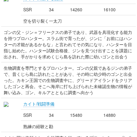
SSR
34
14260
16100
空を切り裂く一太刀
ゴンの父・ジン＝フリークスの弟子であり、武器を具現化する能力
を持つプロハンター。スラム街で育ったが、ジンに「お前にはハン
ターの才能があるかもな」と言われてその気になり、ハンターを目
指し始めた。ハンター試験合格後、ジンを見つけ出すことを課題に
出され、手がかりを求めくじら島を訪れた際に幼いゴンと出会う
生物調査を専門とするプロハンター。ゴンの父親であるジンの弟子
で、昔くじら島に訪れたことがあり、その時に幼少時のゴンと出会
った。カキン王国での生物調査中に、グリードアイランドをクリア
したゴンと再会。そこへ海岸に打ち上げられた未確認生物の情報が
舞い込み、ゴン、キルアとともに調査へ向かう
カイト/戦闘準備
SSR
34
15480
14880
熟練の経験と勘