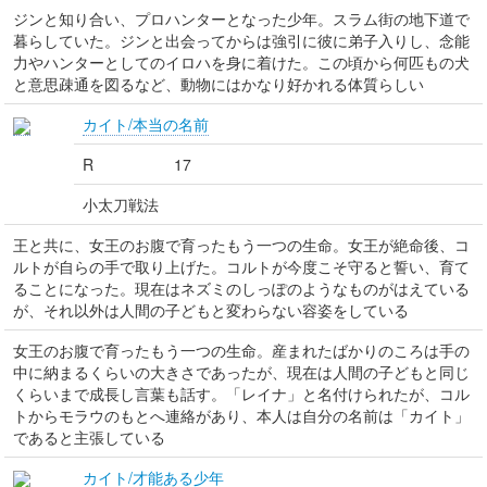
ジンと知り合い、プロハンターとなった少年。スラム街の地下道で
暮らしていた。ジンと出会ってからは強引に彼に弟子入りし、念能
力やハンターとしてのイロハを身に着けた。この頃から何匹もの犬
と意思疎通を図るなど、動物にはかなり好かれる体質らしい
カイト/本当の名前
R
17
小太刀戦法
王と共に、女王のお腹で育ったもう一つの生命。女王が絶命後、コ
ルトが自らの手で取り上げた。コルトが今度こそ守ると誓い、育て
ることになった。現在はネズミのしっぽのようなものがはえている
が、それ以外は人間の子どもと変わらない容姿をしている
女王のお腹で育ったもう一つの生命。産まれたばかりのころは手の
中に納まるくらいの大きさであったが、現在は人間の子どもと同じ
くらいまで成長し言葉も話す。「レイナ」と名付けられたが、コル
トからモラウのもとへ連絡があり、本人は自分の名前は「カイト」
であると主張している
カイト/才能ある少年