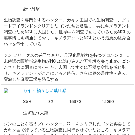
必中射撃
生物調査を専門とするハンター。カキン王国での生物調査中、グリ
ードアイランドをクリアしたゴンたちと遭遇し、共にキメラアント
調査のためNGLに入国した。世界中を調査で回っているためNGLの
裏事情にも精通しており、キメラアントとNGLという最悪の組み合
わせを危惧している
ジン フリークスの弟子であり、具現化系能力を持つプロハンター。
未確認の隔離指定生物がNGLに逃げ込んだ可能性を突き止め、ゴン
たちと共に調査に向かった。入国してすぐに不穏な空気を感じ取
り、キメラアントがここにいると確信。さらに奥の居住地へ進み、
変貌した麻薬工場を発見する
カイト/禍々しい威圧感
SSR
32
15970
12050
薙ぎ払う大鎌
ジンのことを慕うプロハンター。G・Iをクリアしたゴンと再会して
カキン国で行っている生物調査に同行させていたところ、キメラア