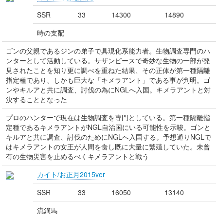
SSR
33
14300
14890
時の支配
ゴンの父親であるジンの弟子で具現化系能力者。生物調査専門のハ
ンターとして活動している。サザンピースで奇妙な生物の一部が発
見されたことを知り更に調べを重ねた結果、その正体が第一種隔離
指定種であり、しかも巨大な「キメラアント」である事が判明。ゴ
ンやキルアと共に調査、討伐の為にNGLへ入国。キメラアントと対
決することとなった
プロのハンターで現在は生物調査を専門としている。第一種隔離指
定種であるキメラアントがNGL自治国にいる可能性を示唆。ゴンと
キルアと共に調査、討伐のためにNGLへ入国する。予想通りNGLで
はキメラアントの女王が人間を食し既に大量に繁殖していた。未曾
有の生物災害を止めるべくキメラアントと戦う
カイト/お正月2015ver
SSR
33
16050
13140
流鏑馬