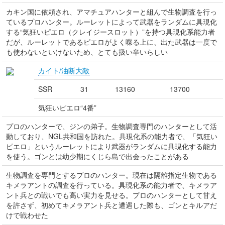
カキン国に依頼され、アマチュアハンターと組んで生物調査を行っ
ているプロハンター。ルーレットによって武器をランダムに具現化
する“気狂いピエロ（クレイジースロット）”を持つ具現化系能力者
だが、ルーレットであるピエロがよく喋る上に、出た武器は一度で
も使わないといけないため、とても扱い辛いらしい
カイト/油断大敵
SSR
31
13160
13700
気狂いピエロ“4番”
プロのハンターで、ジンの弟子。生物調査専門のハンターとして活
動しており、NGL共和国を訪れた。具現化系の能力者で、「気狂い
ピエロ」というルーレットにより武器がランダムに具現化する能力
を使う。ゴンとは幼少期にくじら島で出会ったことがある
生物調査を専門とするプロのハンター。現在は隔離指定生物である
キメラアントの調査を行っている。具現化系の能力者で、キメラア
ント兵との戦いでも高い実力を見せる。プロのハンターとして甘え
を許さず、初めてキメラアント兵と遭遇した際も、ゴンとキルアだ
けで戦わせた