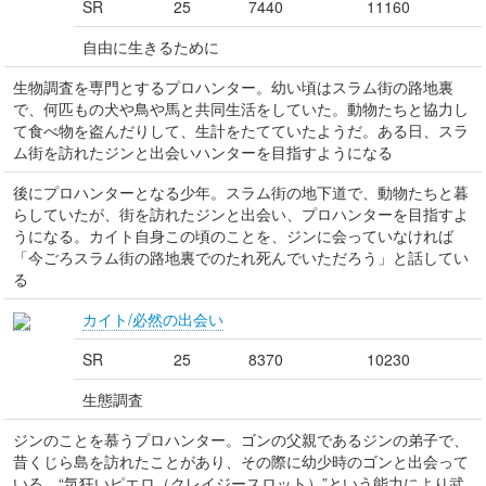
SR
25
7440
11160
自由に生きるために
生物調査を専門とするプロハンター。幼い頃はスラム街の路地裏
で、何匹もの犬や鳥や馬と共同生活をしていた。動物たちと協力し
て食べ物を盗んだりして、生計をたてていたようだ。ある日、スラ
ム街を訪れたジンと出会いハンターを目指すようになる
後にプロハンターとなる少年。スラム街の地下道で、動物たちと暮
らしていたが、街を訪れたジンと出会い、プロハンターを目指すよ
うになる。カイト自身この頃のことを、ジンに会っていなければ
「今ごろスラム街の路地裏でのたれ死んでいただろう」と話してい
る
カイト/必然の出会い
SR
25
8370
10230
生態調査
ジンのことを慕うプロハンター。ゴンの父親であるジンの弟子で、
昔くじら島を訪れたことがあり、その際に幼少時のゴンと出会って
いる。“気狂いピエロ（クレイジースロット）”という能力により武