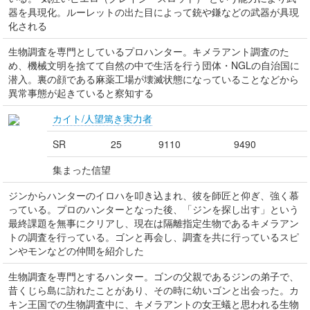
器を具現化。ルーレットの出た目によって銃や鎌などの武器が具現
化される
生物調査を専門としているプロハンター。キメラアント調査のた
め、機械文明を捨てて自然の中で生活を行う団体・NGLの自治国に
潜入。裏の顔である麻薬工場が壊滅状態になっていることなどから
異常事態が起きていると察知する
カイト/人望篤き実力者
SR
25
9110
9490
集まった信望
ジンからハンターのイロハを叩き込まれ、彼を師匠と仰ぎ、強く慕
っている。プロのハンターとなった後、「ジンを探し出す」という
最終課題を無事にクリアし、現在は隔離指定生物であるキメラアン
トの調査を行っている。ゴンと再会し、調査を共に行っているスピ
ンやモンなどの仲間を紹介した
生物調査を専門とするハンター。ゴンの父親であるジンの弟子で、
昔くじら島に訪れたことがあり、その時に幼いゴンと出会った。カ
キン王国での生物調査中に、キメラアントの女王蟻と思われる生物