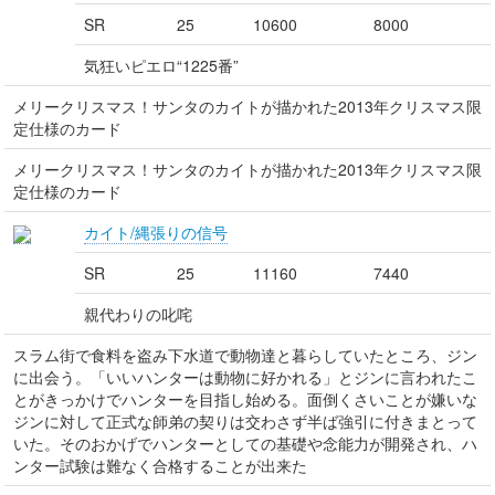
SR
25
10600
8000
気狂いピエロ“1225番”
メリークリスマス！サンタのカイトが描かれた2013年クリスマス限
定仕様のカード
メリークリスマス！サンタのカイトが描かれた2013年クリスマス限
定仕様のカード
カイト/縄張りの信号
SR
25
11160
7440
親代わりの叱咤
スラム街で食料を盗み下水道で動物達と暮らしていたところ、ジン
に出会う。「いいハンターは動物に好かれる」とジンに言われたこ
とがきっかけでハンターを目指し始める。面倒くさいことが嫌いな
ジンに対して正式な師弟の契りは交わさず半ば強引に付きまとって
いた。そのおかげでハンターとしての基礎や念能力が開発され、ハ
ンター試験は難なく合格することが出来た