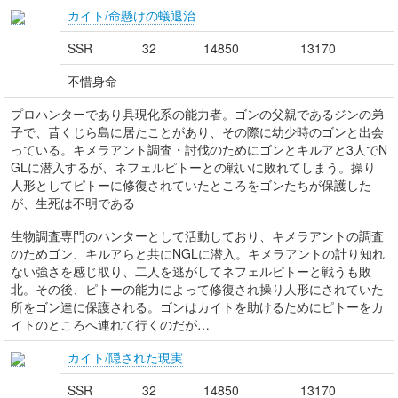
カイト/命懸けの蟻退治
SSR
32
14850
13170
不惜身命
プロハンターであり具現化系の能力者。ゴンの父親であるジンの弟
子で、昔くじら島に居たことがあり、その際に幼少時のゴンと出会
っている。キメラアント調査・討伐のためにゴンとキルアと3人でN
GLに潜入するが、ネフェルピトーとの戦いに敗れてしまう。操り
人形としてピトーに修復されていたところをゴンたちが保護した
が、生死は不明である
生物調査専門のハンターとして活動しており、キメラアントの調査
のためゴン、キルアらと共にNGLに潜入。キメラアントの計り知れ
ない強さを感じ取り、二人を逃がしてネフェルピトーと戦うも敗
北。その後、ピトーの能力によって修復され操り人形にされていた
所をゴン達に保護される。ゴンはカイトを助けるためにピトーをカ
イトのところへ連れて行くのだが…
カイト/隠された現実
SSR
32
14850
13170