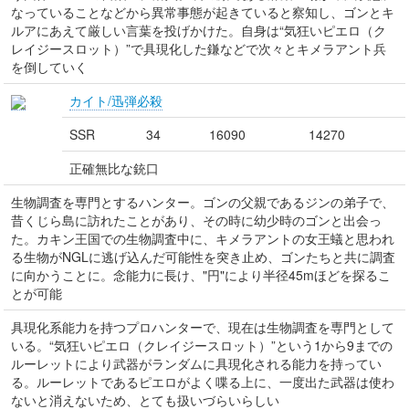
なっていることなどから異常事態が起きていると察知し、ゴンとキ
ルアにあえて厳しい言葉を投げかけた。自身は“気狂いピエロ（ク
レイジースロット）”で具現化した鎌などで次々とキメラアント兵
を倒していく
カイト/迅弾必殺
SSR
34
16090
14270
正確無比な銃口
生物調査を専門とするハンター。ゴンの父親であるジンの弟子で、
昔くじら島に訪れたことがあり、その時に幼少時のゴンと出会っ
た。カキン王国での生物調査中に、キメラアントの女王蟻と思われ
る生物がNGLに逃げ込んだ可能性を突き止め、ゴンたちと共に調査
に向かうことに。念能力に長け、"円"により半径45mほどを探るこ
とが可能
具現化系能力を持つプロハンターで、現在は生物調査を専門として
いる。“気狂いピエロ（クレイジースロット）”という1から9までの
ルーレットにより武器がランダムに具現化される能力を持ってい
る。ルーレットであるピエロがよく喋る上に、一度出た武器は使わ
ないと消えないため、とても扱いづらいらしい