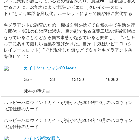
ントに異変が起こっているとの報告が入り、急遽NGL自治国に潜入
することに。念能力により“気狂いピエロ（クレイジースロッ
ト）”という武器を具現化。ルーレットによって銃や鎌に変化する
キメラアントの調査のため、機械文明を捨てて自然の中で生活を行
う団体・NGLの自治区に潜入。裏の顔である麻薬工場が壊滅状態に
なっていることなどから異常事態が起きていると察知し、ゴンとキ
ルアにあえて厳しい言葉を投げかけた。自身は“気狂いピエロ（ク
レイジースロット）”で具現化した鎌などで次々とキメラアント兵
を倒していく
カイト/ハロウィン2014ver
SSR
33
13130
16060
死神の葬送曲
ハッピーハロウィン！カイトが描かれた2014年10月のハロウィン
限定仕様のカード
ハッピーハロウィン！カイトが描かれた2014年10月のハロウィン
限定仕様のカード
カイト/冷徹な眼光