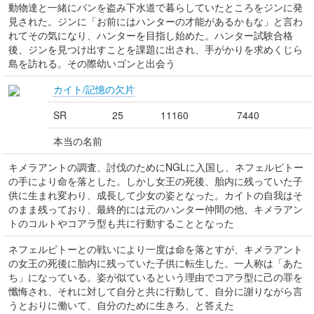
動物達と一緒にパンを盗み下水道で暮らしていたところをジンに発
見された。ジンに「お前にはハンターの才能があるかもな」と言わ
れてその気になり、ハンターを目指し始めた。ハンター試験合格
後、ジンを見つけ出すことを課題に出され、手がかりを求めくじら
島を訪れる。その際幼いゴンと出会う
カイト/記憶の欠片
SR
25
11160
7440
本当の名前
キメラアントの調査、討伐のためにNGLに入国し、ネフェルピトー
の手により命を落とした。しかし女王の死後、胎内に残っていた子
供に生まれ変わり、成長して少女の姿となった。カイトの自我はそ
のまま残っており、最終的には元のハンター仲間の他、キメラアン
トのコルトやコアラ型も共に行動することとなった
ネフェルピトーとの戦いにより一度は命を落とすが、キメラアント
の女王の死後に胎内に残っていた子供に転生した。一人称は「あた
ち」になっている。姿が似ているという理由でコアラ型に己の罪を
懺悔され、それに対して自分と共に行動して、自分に謝りながら言
うとおりに働いて、自分のために生きろ、と答えた