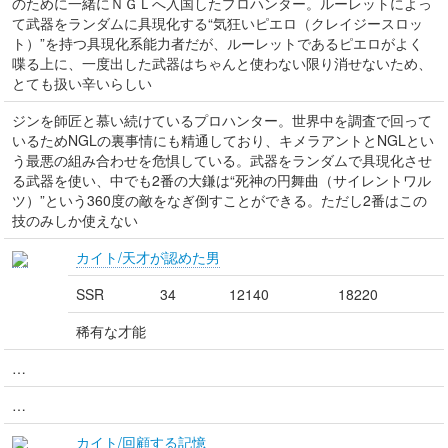
のために一緒にＮＧＬへ入国したプロハンター。ルーレットによっ
て武器をランダムに具現化する“気狂いピエロ（クレイジースロッ
ト）”を持つ具現化系能力者だが、ルーレットであるピエロがよく
喋る上に、一度出した武器はちゃんと使わない限り消せないため、
とても扱い辛いらしい
ジンを師匠と慕い続けているプロハンター。世界中を調査で回って
いるためNGLの裏事情にも精通しており、キメラアントとNGLとい
う最悪の組み合わせを危惧している。武器をランダムで具現化させ
る武器を使い、中でも2番の大鎌は“死神の円舞曲（サイレントワル
ツ）”という360度の敵をなぎ倒すことができる。ただし2番はこの
技のみしか使えない
カイト/天才が認めた男
SSR
34
12140
18220
稀有な才能
…
…
カイト/回顧する記憶