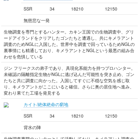
SSR
34
18210
12150
無慈悲な一発
生物調査を専門とするハンター。カキン王国での生物調査中、グリ
ードアイランドをクリアしたゴンたちと遭遇し、共にキメラアント
調査のためNGLに入国した。世界中を調査で回っているためNGLの
裏事情にも精通しており、キメラアントとNGLという最悪の組み合
わせを危惧している
ジン フリークスの弟子であり、具現化系能力を持つプロハンター。
未確認の隔離指定生物がNGLに逃げ込んだ可能性を突き止め、ゴン
たちと共に調査に向かった。入国してすぐに不穏な空気を感じ取
り、キメラアントがここにいると確信。さらに奥の居住地へ進み、
変わり果てた工場を発見する
カイト/絶体絶命の窮地
SSR
34
18210
12150
背水の陣
生物調査専門のハンターとして活動しており、キメラアント調査の