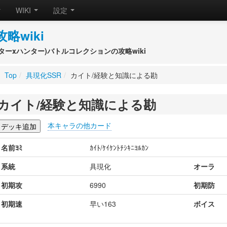
WIKI
設定
攻略wiki
(ハンターxハンター)バトルコレクションの攻略wiki
Top
/
具現化SSR
/
カイト/経験と知識による勘
カイト/経験と知識による勘
本キャラの他カード
名前ﾖﾐ
ｶｲﾄ/ｹｲｹﾝﾄﾁｼｷﾆﾖﾙｶﾝ
系統
具現化
オーラ
初期攻
6990
初期防
初期速
早い163
ボイス