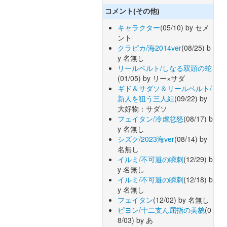
コメント(その他)
キャラクター
(05/10) by セメ
ント
クラピカ/海2014ver
(08/25) b
y 名無し
リールベルト/しなる双頭の蛇
(01/05) by リー×サダ
ギド＆サダソ＆リールベルト/
新人を狙う三人組
(09/22) by
大好物：サダソ
フェイタン/冷虐忿怒
(08/17) b
y 名無し
シズク/2023海ver
(08/14) by
名無し
イルミ/不可避の瞬刺
(12/29) b
y 名無し
イルミ/不可避の瞬刺
(12/18) b
y 名無し
フェイタン
(12/02) by 名無し
ピヨン/十二支ん屈指の美貌
(0
8/03) by あ