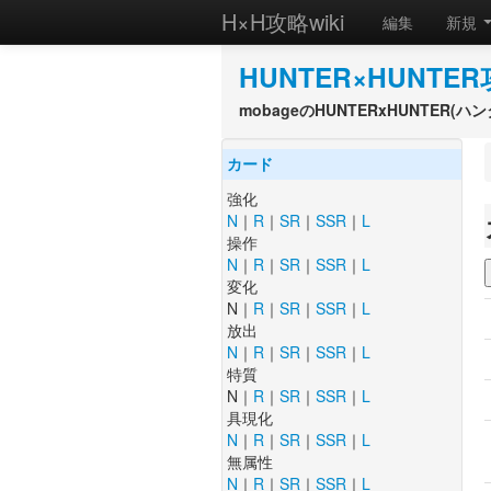
H×H攻略wiki
編集
新規
HUNTER×HUNTER
mobageのHUNTERxHUNTER
カード
強化
N
｜
R
｜
SR
｜
SSR
｜
L
操作
N
｜
R
｜
SR
｜
SSR
｜
L
変化
N｜
R
｜
SR
｜
SSR
｜
L
放出
N
｜
R
｜
SR
｜
SSR
｜
L
特質
N｜
R
｜
SR
｜
SSR
｜
L
具現化
N
｜
R
｜
SR
｜
SSR
｜
L
無属性
N
｜
R
｜
SR
｜
SSR
｜
L