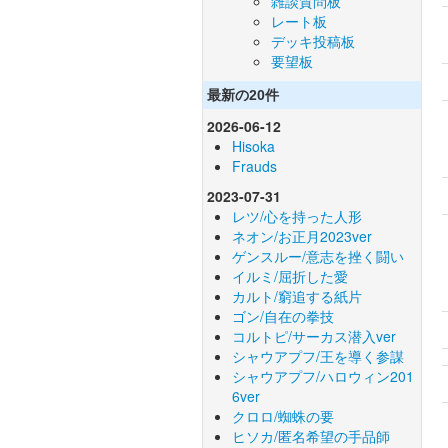
雑談質問板
レート板
デッキ投稿板
要望板
最新の20件
2026-06-12
Hisoka
Frauds
2023-07-31
レツ/心を持った人形
ネオン/お正月2023ver
ゲンスルー/意志を挫く闘い
イルミ/屈折した愛
カルト/窮追する紙片
ゴン/自在の拳技
コルトピ/サーカス潜入ver
シャウアプフ/王を導く参謀
シャウアプフ/ハロウィン201
6ver
クロロ/蜘蛛の要
ヒソカ/匿名希望の手品師