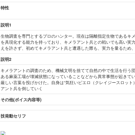
特性
説明1
生物調査を専門とするプロのハンター。現在は隔離指定生物であるキ
を具現化する能力を持っており、キメラアント兵との戦いでも高い実
えを許さず、初めてキメラアント兵と遭遇した際も、実力を量るため
説明2
キメラアントの調査のため、機械文明を捨てて自然の中で生活を行う団
ある麻薬工場が壊滅状態になっていることなどから異常事態が起きて
厳しい言葉を投げかけた。自身は“気狂いピエロ（クレイジースロット
アント兵を倒していく
その他(ボイス内容等)
技発動セリフ