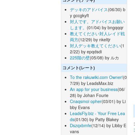
デッキのアドバイス
(06/30) b
y gccgkyft
対人です。アドバイスお願い
します。
(01/04) by bngqqqr
教えてください対人レイド戦
両方
(12/29) by nkeltjr
対人デッキ教えてください
(1
2/22) by epqdsdi
225階の壁
(05/08) by ルカ
コメント(レート)
To the rakuwiki.com Owner!
(0
7/29) by LeadsMax.biz
An app for your business
(06/
28) by Johan Fourie
Cnaqsmoi opher
(03/01) by Li
bby Evans
LeadsFly.biz - Your Free Lea
ds
(01/30) by Patty Blakey
Dszqxbmfe
(12/14) by Libby E
vans