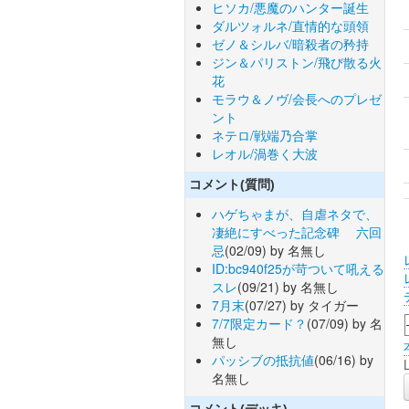
ヒソカ/悪魔のハンター誕生
ダルツォルネ/直情的な頭領
ゼノ＆シルバ/暗殺者の矜持
ジン＆パリストン/飛び散る火
花
モラウ＆ノヴ/会長へのプレゼ
ント
ネテロ/戦端乃合掌
レオル/渦巻く大波
コメント(質問)
ハゲちゃまが、自虐ネタで、
凄絶にすべった記念碑 六回
忌
(02/09) by 名無し
ID:bc940f25が苛ついて吼える
スレ
(09/21) by 名無し
7月末
(07/27) by タイガー
7/7限定カード？
(07/09) by 名
無し
パッシブの抵抗値
(06/16) by
名無し
コメント(デッキ)