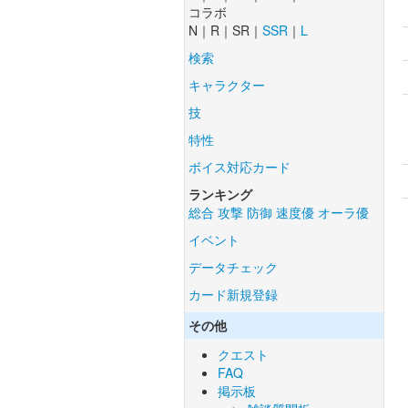
コラボ
N｜R｜SR｜
SSR
｜
L
検索
キャラクター
技
特性
ボイス対応カード
ランキング
総合
攻撃
防御
速度優
オーラ優
イベント
データチェック
カード新規登録
その他
クエスト
FAQ
掲示板