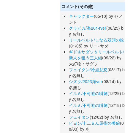
コメント(その他)
キャラクター
(05/10) by セメ
ント
クラピカ/海2014ver
(08/25) b
y 名無し
リールベルト/しなる双頭の蛇
(01/05) by リー×サダ
ギド＆サダソ＆リールベルト/
新人を狙う三人組
(09/22) by
大好物：サダソ
フェイタン/冷虐忿怒
(08/17) b
y 名無し
シズク/2023海ver
(08/14) by
名無し
イルミ/不可避の瞬刺
(12/29) b
y 名無し
イルミ/不可避の瞬刺
(12/18) b
y 名無し
フェイタン
(12/02) by 名無し
ピヨン/十二支ん屈指の美貌
(0
8/03) by あ