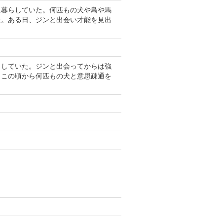
に暮らしていた。何匹もの犬や鳥や馬
た。ある日、ジンと出会い才能を見出
らしていた。ジンと出会ってからは強
。この頃から何匹もの犬と意思疎通を