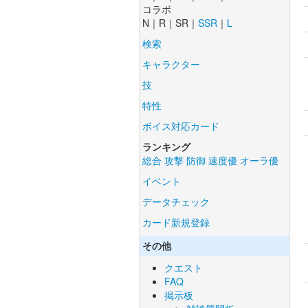
コラボ
N｜R｜SR｜
SSR
｜
L
検索
キャラクター
技
特性
ボイス対応カード
ランキング
総合
攻撃
防御
速度優
オーラ優
イベント
データチェック
カード新規登録
その他
クエスト
FAQ
掲示板