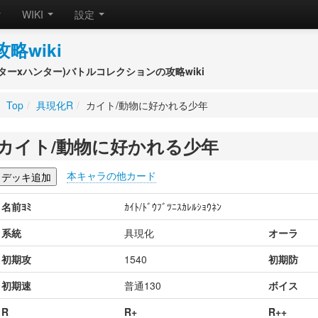
WIKI
設定
攻略wiki
(ハンターxハンター)バトルコレクションの攻略wiki
Top
/
具現化R
/
カイト/動物に好かれる少年
カイト/動物に好かれる少年
本キャラの他カード
名前ﾖﾐ
ｶｲﾄ/ﾄﾞｳﾌﾞﾂﾆｽｶﾚﾙｼｮｳﾈﾝ
系統
具現化
オーラ
初期攻
1540
初期防
初期速
普通130
ボイス
R
R+
R++