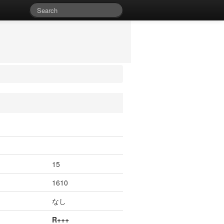
15
1610
なし
R+++