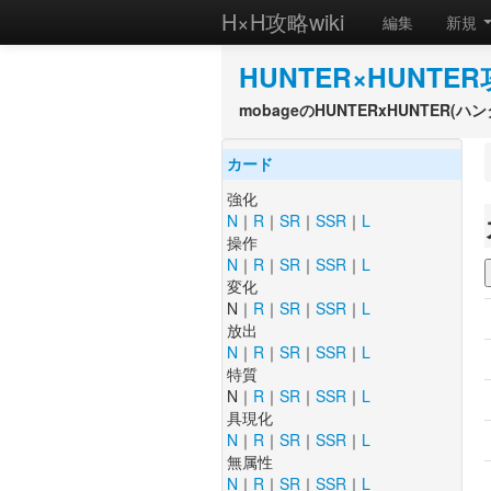
H×H攻略wiki
編集
新規
HUNTER×HUNTER
mobageのHUNTERxHUNTER
カード
強化
N
｜
R
｜
SR
｜
SSR
｜
L
操作
N
｜
R
｜
SR
｜
SSR
｜
L
変化
N｜
R
｜
SR
｜
SSR
｜
L
放出
N
｜
R
｜
SR
｜
SSR
｜
L
特質
N｜
R
｜
SR
｜
SSR
｜
L
具現化
N
｜
R
｜
SR
｜
SSR
｜
L
無属性
N
｜
R
｜
SR
｜
SSR
｜
L