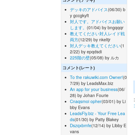
デッキのアドバイス
(06/30) b
y gccgkyft
対人です。アドバイスお願い
します。
(01/04) by bngqqqr
教えてください対人レイド戦
両方
(12/29) by nkeltjr
対人デッキ教えてください
(1
2/22) by epqdsdi
225階の壁
(05/08) by ルカ
コメント(レート)
To the rakuwiki.com Owner!
(0
7/29) by LeadsMax.biz
An app for your business
(06/
28) by Johan Fourie
Cnaqsmoi opher
(03/01) by Li
bby Evans
LeadsFly.biz - Your Free Lea
ds
(01/30) by Patty Blakey
Dszqxbmfe
(12/14) by Libby E
vans