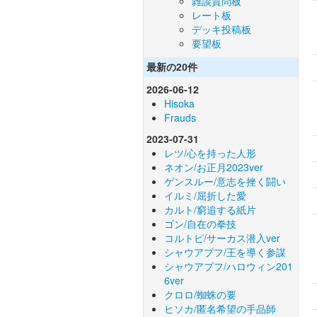
雑談質問板
レート板
デッキ投稿板
要望板
最新の20件
2026-06-12
Hisoka
Frauds
2023-07-31
レツ/心を持った人形
ネオン/お正月2023ver
ゲンスルー/意志を挫く闘い
イルミ/屈折した愛
カルト/窮追する紙片
ゴン/自在の拳技
コルトピ/サーカス潜入ver
シャウアプフ/王を導く参謀
シャウアプフ/ハロウィン201
6ver
クロロ/蜘蛛の要
ヒソカ/匿名希望の手品師