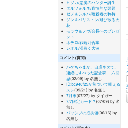
ヒソカ/悪魔のハンター誕生
ダルツォルネ/直情的な頭領
ゼノ＆シルバ/暗殺者の矜持
ジン＆パリストン/飛び散る火
花
モラウ＆ノヴ/会長へのプレゼ
ント
ネテロ/戦端乃合掌
レオル/渦巻く大波
コメント(質問)
ハゲちゃまが、自虐ネタで、
凄絶にすべった記念碑 六回
忌
(02/09) by 名無し
ID:bc940f25が苛ついて吼える
スレ
(09/21) by 名無し
7月末
(07/27) by タイガー
7/7限定カード？
(07/09) by 名
無し
パッシブの抵抗値
(06/16) by
名無し
コメント(デッキ)