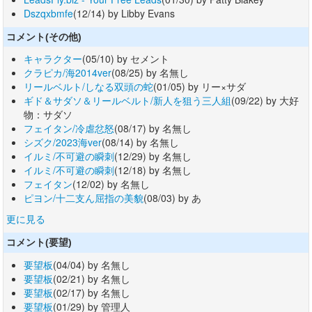
Dszqxbmfe
(12/14) by Libby Evans
コメント(その他)
キャラクター
(05/10) by セメント
クラピカ/海2014ver
(08/25) by 名無し
リールベルト/しなる双頭の蛇
(01/05) by リー×サダ
ギド＆サダソ＆リールベルト/新人を狙う三人組
(09/22) by 大好
物：サダソ
フェイタン/冷虐忿怒
(08/17) by 名無し
シズク/2023海ver
(08/14) by 名無し
イルミ/不可避の瞬刺
(12/29) by 名無し
イルミ/不可避の瞬刺
(12/18) by 名無し
フェイタン
(12/02) by 名無し
ピヨン/十二支ん屈指の美貌
(08/03) by あ
更に見る
コメント(要望)
要望板
(04/04) by 名無し
要望板
(02/21) by 名無し
要望板
(02/17) by 名無し
要望板
(01/29) by 管理人