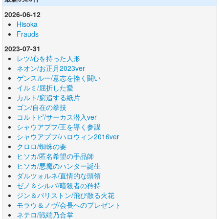
2026-06-12
Hisoka
Frauds
2023-07-31
レツ/心を持った人形
ネオン/お正月2023ver
ゲンスルー/意志を挫く闘い
イルミ/屈折した愛
カルト/窮追する紙片
ゴン/自在の拳技
コルトピ/サーカス潜入ver
シャウアプフ/王を導く参謀
シャウアプフ/ハロウィン2016ver
クロロ/蜘蛛の要
ヒソカ/匿名希望の手品師
ヒソカ/悪魔のハンター誕生
ダルツォルネ/直情的な頭領
ゼノ＆シルバ/暗殺者の矜持
ジン＆パリストン/飛び散る火花
モラウ＆ノヴ/会長へのプレゼント
ネテロ/戦端乃合掌