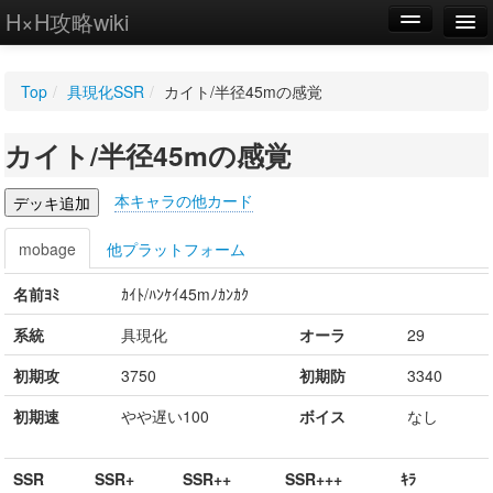
H×H攻略wiki
編集
Top
/
具現化SSR
/
カイト/半径45mの感覚
新規
カイト/半径45mの感覚
WIKI
設定
本キャラの他カード
mobage
他プラットフォーム
名前ﾖﾐ
ｶｲﾄ/ﾊﾝｹｲ45mﾉｶﾝｶｸ
系統
具現化
オーラ
29
初期攻
3750
初期防
3340
初期速
やや遅い100
ボイス
なし
SSR
SSR+
SSR++
SSR+++
ｷﾗ