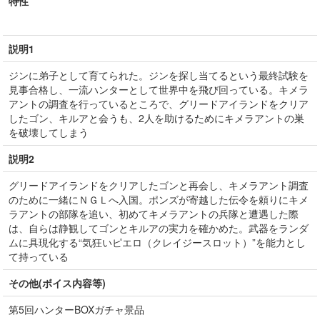
特性
説明1
ジンに弟子として育てられた。ジンを探し当てるという最終試験を
見事合格し、一流ハンターとして世界中を飛び回っている。キメラ
アントの調査を行っているところで、グリードアイランドをクリア
したゴン、キルアと会うも、2人を助けるためにキメラアントの巣
を破壊してしまう
説明2
グリードアイランドをクリアしたゴンと再会し、キメラアント調査
のために一緒にＮＧＬへ入国。ポンズが寄越した伝令を頼りにキメ
ラアントの部隊を追い、初めてキメラアントの兵隊と遭遇した際
は、自らは静観してゴンとキルアの実力を確かめた。武器をランダ
ムに具現化する“気狂いピエロ（クレイジースロット）”を能力とし
て持っている
その他(ボイス内容等)
第5回ハンターBOXガチャ景品