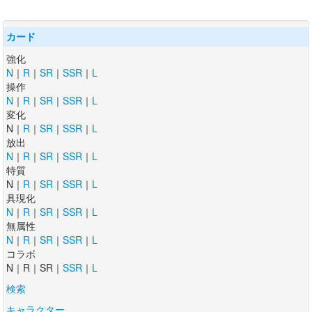
カード
強化
N
｜
R
｜
SR
｜
SSR
｜
L
操作
N
｜
R
｜
SR
｜
SSR
｜
L
変化
N｜
R
｜
SR
｜
SSR
｜
L
放出
N
｜
R
｜
SR
｜
SSR
｜
L
特質
N｜
R
｜
SR
｜
SSR
｜
L
具現化
N
｜
R
｜
SR
｜
SSR
｜
L
無属性
N
｜
R
｜
SR
｜
SSR
｜
L
コラボ
N｜R｜SR｜
SSR
｜
L
検索
キャラクター