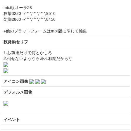
mixi版オーラ26
攻撃3220→****,****,****,9510
防御2860→****,****,****,8450
※他のプラットフォームはmixi版に準じて編集
技発動セリフ
1.お前達だけで何とかしろ
2.倒せないようなら帰れ邪魔だからな
アイコン画像
デフォルメ画像
イベント