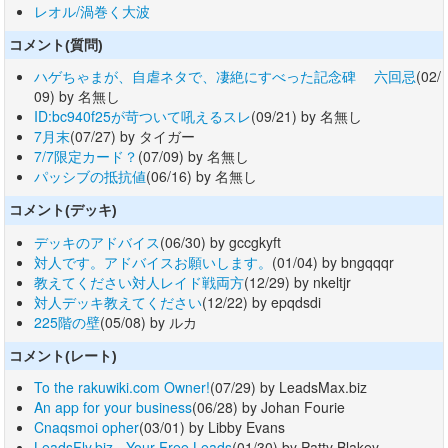
レオル/渦巻く大波
コメント(質問)
ハゲちゃまが、自虐ネタで、凄絶にすべった記念碑 六回忌
(02/
09) by 名無し
ID:bc940f25が苛ついて吼えるスレ
(09/21) by 名無し
7月末
(07/27) by タイガー
7/7限定カード？
(07/09) by 名無し
パッシブの抵抗値
(06/16) by 名無し
コメント(デッキ)
デッキのアドバイス
(06/30) by gccgkyft
対人です。アドバイスお願いします。
(01/04) by bngqqqr
教えてください対人レイド戦両方
(12/29) by nkeltjr
対人デッキ教えてください
(12/22) by epqdsdi
225階の壁
(05/08) by ルカ
コメント(レート)
To the rakuwiki.com Owner!
(07/29) by LeadsMax.biz
An app for your business
(06/28) by Johan Fourie
Cnaqsmoi opher
(03/01) by Libby Evans
LeadsFly.biz - Your Free Leads
(01/30) by Patty Blakey