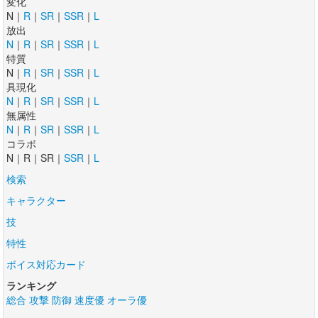
変化
N｜
R
｜
SR
｜
SSR
｜
L
放出
N
｜
R
｜
SR
｜
SSR
｜
L
特質
N｜
R
｜
SR
｜
SSR
｜
L
具現化
N
｜
R
｜
SR
｜
SSR
｜
L
無属性
N
｜
R
｜
SR
｜
SSR
｜
L
コラボ
N｜R｜SR｜
SSR
｜
L
検索
キャラクター
技
特性
ボイス対応カード
ランキング
総合
攻撃
防御
速度優
オーラ優