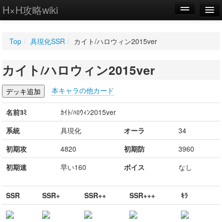
H×H攻略wiki
編集
Top
/
具現化SSR
/
カイト/ハロウィン2015ver
新規
カイト/ハロウィン2015ver
WIKI
設定
本キャラの他カード
名前ﾖﾐ
ｶｲﾄ/ﾊﾛｳｨﾝ2015ver
系統
具現化
オーラ
34
初期攻
4820
初期防
3960
初期速
早い160
ボイス
なし
SSR
SSR+
SSR++
SSR+++
ｷﾗ