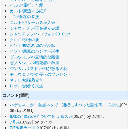
イルミ/屈折した愛
カルト/窮追する紙片
ゴン/自在の拳技
コルトピ/サーカス潜入ver
シャウアプフ/王を導く参謀
シャウアプフ/ハロウィン2016ver
クロロ/蜘蛛の要
ヒソカ/匿名希望の手品師
ヒソカ/悪魔のハンター誕生
ダルツォルネ/直情的な頭領
ゼノ＆シルバ/暗殺者の矜持
ジン＆パリストン/飛び散る火花
モラウ＆ノヴ/会長へのプレゼント
ネテロ/戦端乃合掌
レオル/渦巻く大波
コメント(質問)
ハゲちゃまが、自虐ネタで、凄絶にすべった記念碑 六回忌
(02/
09) by 名無し
ID:bc940f25が苛ついて吼えるスレ
(09/21) by 名無し
7月末
(07/27) by タイガー
7/7限定カード？
(07/09) by 名無し