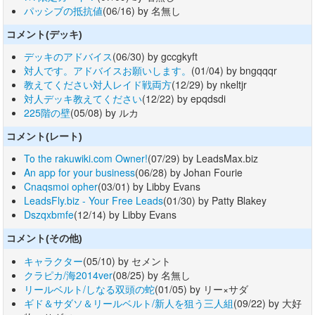
パッシブの抵抗値
(06/16) by 名無し
コメント(デッキ)
デッキのアドバイス
(06/30) by gccgkyft
対人です。アドバイスお願いします。
(01/04) by bngqqqr
教えてください対人レイド戦両方
(12/29) by nkeltjr
対人デッキ教えてください
(12/22) by epqdsdi
225階の壁
(05/08) by ルカ
コメント(レート)
To the rakuwiki.com Owner!
(07/29) by LeadsMax.biz
An app for your business
(06/28) by Johan Fourie
Cnaqsmoi opher
(03/01) by Libby Evans
LeadsFly.biz - Your Free Leads
(01/30) by Patty Blakey
Dszqxbmfe
(12/14) by Libby Evans
コメント(その他)
キャラクター
(05/10) by セメント
クラピカ/海2014ver
(08/25) by 名無し
リールベルト/しなる双頭の蛇
(01/05) by リー×サダ
ギド＆サダソ＆リールベルト/新人を狙う三人組
(09/22) by 大好