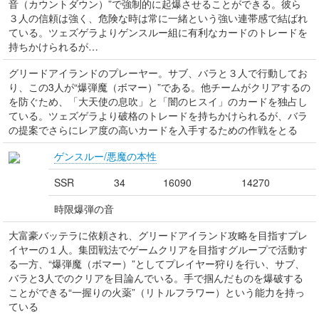
音（カウントダウン）”で強制的に起爆させることができる。彼ら
３人の信頼は強く、危険な時は常に一緒という強い連帯感で結ばれ
ている。ツェズゲラよりゲンスルー組に有利なカードのトレードを
持ちかけられるが…
グリードアイランドのプレーヤー。サブ、バラと３人で行動してお
り、この3人が“爆弾魔（ボマー）”である。他チームがクリアするの
を防ぐため、「大天使の息吹」と「闇のヒスイ」のカードを独占し
ている。ツェズゲラより破格のトレードを持ちかけられるが、バラ
の提案でさらにレア度の高いカードを入手するための作戦をとる
ゲンスルー/悪魔の本性
SSR
34
16090
14270
時限爆弾の音
大富豪バッテラに依頼され、グリードアイランド攻略を目指すプレ
イヤーの１人。集団戦法でゲームクリアを目指すグループで活動す
る一方、“爆弾魔（ボマー）”としてプレイヤー狩りを行い、サブ、
バラと3人でのクリアを目論んでいる。手で掴んだものを爆破する
ことができる“一握りの火薬”（リトルフラワー）という能力を持っ
ている