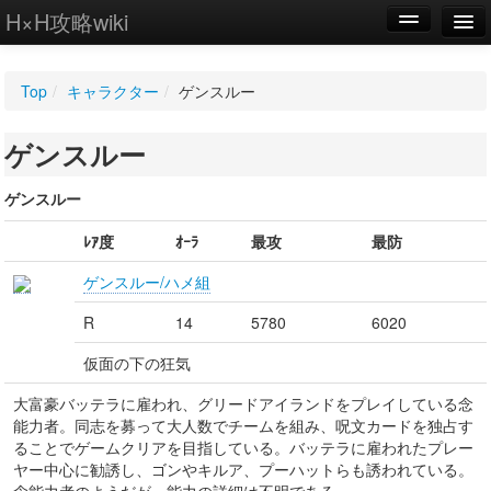
H×H攻略wiki
編集
Top
/
キャラクター
/
ゲンスルー
新規
ゲンスルー
WIKI
設定
ゲンスルー
ﾚｱ度
ｵｰﾗ
最攻
最防
ゲンスルー/ハメ組
R
14
5780
6020
仮面の下の狂気
大富豪バッテラに雇われ、グリードアイランドをプレイしている念
能力者。同志を募って大人数でチームを組み、呪文カードを独占す
ることでゲームクリアを目指している。バッテラに雇われたプレー
ヤー中心に勧誘し、ゴンやキルア、プーハットらも誘われている。