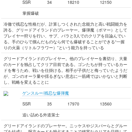
SSR
34
18210
12150
掌握爆破
冷徹で残忍な性格だが、計算しつくされた念能力と高い戦闘能力を
誇る、グリードアイランドのプレーヤー。爆弾魔（ボマー）として
プレイヤー狩りを行い、サブ、バラと3人でのクリアを目論んでい
る。手のひらで掴んだものなら何でも爆破することができる“一握
りの火薬（リトルフラワー）”という能力を持っている
グリードアイランドのプレイヤー。他のプレイヤーを裏切り、大量
のカードを独占してクリア目前である。ゴンたちが持っているカー
ドを奪うため、戦いを仕掛ける。相手が子供だと侮っていたようだ
が、ゴンのオーラ量や揺るぎない意志に一筋縄ではいかないと判断
し、戦略を変えることに
ゲンスルー/残忍な爆弾魔
SSR
35
17970
13560
追い詰める外道策士
グリードアイランドのプレーヤー。ニッケスやジスパーらとグルー
プを結成し、呪文カードを独占することで確実なクリアを目指して