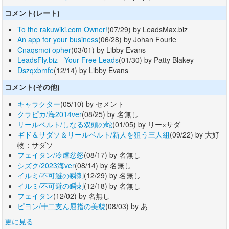
コメント(レート)
To the rakuwiki.com Owner!
(07/29) by LeadsMax.biz
An app for your business
(06/28) by Johan Fourie
Cnaqsmoi opher
(03/01) by Libby Evans
LeadsFly.biz - Your Free Leads
(01/30) by Patty Blakey
Dszqxbmfe
(12/14) by Libby Evans
コメント(その他)
キャラクター
(05/10) by セメント
クラピカ/海2014ver
(08/25) by 名無し
リールベルト/しなる双頭の蛇
(01/05) by リー×サダ
ギド＆サダソ＆リールベルト/新人を狙う三人組
(09/22) by 大好
物：サダソ
フェイタン/冷虐忿怒
(08/17) by 名無し
シズク/2023海ver
(08/14) by 名無し
イルミ/不可避の瞬刺
(12/29) by 名無し
イルミ/不可避の瞬刺
(12/18) by 名無し
フェイタン
(12/02) by 名無し
ピヨン/十二支ん屈指の美貌
(08/03) by あ
更に見る