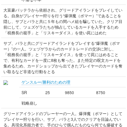
大富豪バッテラから依頼され、グリードアイランドをプレイしてい
る。自身がプレイヤー狩りを行う“爆弾魔（ボマー）”であることを
隠し、サブとバラと共に５年もの間ハメ組を騙していた。クリア目
前にして、ツェズゲラたちが独占しているカードを入手するため
「税務長の籠手」と「リスキーダイス」を使い罠にはめた
サブ、バラと共にグリードアイランドをプレイする“爆弾魔（ボマ
ー）”の一人。ツェヅゲラからのカードトレードの交渉に対し、
「税務長の籠手」と「リスキーダイス」を使って罠にはめること
で、有利なカードを一度に8枚も奪った。また特定の呪文カードを
集めるため、カードショップから出てきたプレイヤーのカードを奪
い取るなど非道な行動をとる
ゲンスルー/勝利のための理
SR
25
9850
8750
戦略崩し
グリードアイランドのプレーヤーの一人。爆弾魔（ボマー）として
プレイヤー狩りを行い、サブ、バラと3人でのクリアを目論んでい
る。具現化系能力者で、手のひらで掴んだものなら何でも爆破する