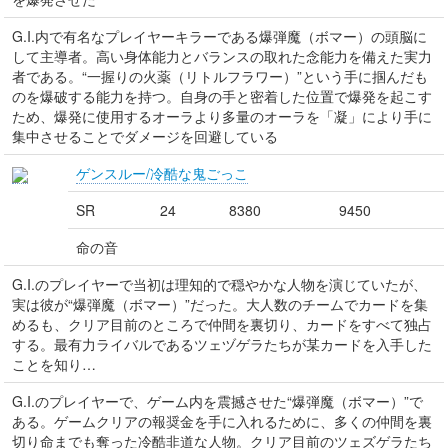
G.I.内で有名なプレイヤーキラーである爆弾魔（ボマー）の頭脳に
して主導者。高い身体能力とバランスの取れた念能力を備えた実力
者である。“一握りの火薬（リトルフラワー）”という手に掴んだも
のを爆破する能力を持つ。自身の手と密着した位置で爆発を起こす
ため、爆発に使用するオーラより多量のオーラを「凝」により手に
集中させることでダメージを回避している
ゲンスルー/冷酷な鬼ごっこ
SR
24
8380
9450
命の音
G.I.のプレイヤーで当初は理知的で穏やかな人物を演じていたが、
実は彼が“爆弾魔（ボマー）”だった。大人数のチームでカードを集
めるも、クリア目前のところで仲間を裏切り、カードをすべて独占
する。最有力ライバルであるツェヅゲラたちが某カードを入手した
ことを知り…
G.I.のプレイヤーで、ゲーム内を震撼させた“爆弾魔（ボマー）”で
ある。ゲームクリアの報奨金を手に入れるために、多くの仲間を裏
切り命までも奪った冷酷非道な人物。クリア目前のツェズゲラたち