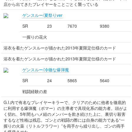
店から出てきたプレイヤーをことごとく襲っている
ゲンスルー/夏祭りver
SR
23
7670
9380
一握りの花火
浴衣を着たゲンスルーが描かれた2013年夏限定仕様のカード
浴衣を着たゲンスルーが描かれた2013年夏限定仕様のカード
ゲンスルー/冷徹な爆弾魔
SR
24
5865
5640
戦闘経験の差
G.I.内で有名なプレイヤーキラーで、クリアのために他者を徹底的
に利用する爆弾魔（ボマー）の主導者で具現化系の能力者。頭がよ
く切れ、5年間もハメ組のメンバーを欺き続けた上に、裏切り殺害
するなど性格は残忍。ゴンとの戦闘の際には自身の能力である“一
握りの火薬（リトルフラワー）”を両手から繰り出し、ゴンの両手
を爆発させた