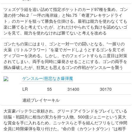
ツェズゲラ組を追い詰めて指定ポケットのカード97種を集め、ゴン
達の持つNo.2「一坪の海岸線」とNo.75「奇運アレキサンドライ
ト」のカードを狙って勝負を仕掛ける。最初は能力を使わなくても
楽に勝てると考えていたが、どれだけやられても負けを認めないゴ
ンを見て、能力を使わなければ勝てないと考えを改める
ゴンたちの策にはまり、ゴンと一対一での闘いとなる。“一握りの
火薬（リトルフラワー）”を凝でガードしようとするゴンを見てボ
ディブローを決める。しかし、そのフェイントすらもニ度目は対策
されてしまい、両手を同時に爆発させることにする。ゴンの両手を
掴み爆破したが、狂気とも思えるゴンの作戦がゲンスルーを襲う
ゲンスルー/慈悲なき爆弾魔
LR
55
31400
30170
連続プレイヤーキル
大富豪バッテラに依頼され、グリードアイランドをプレイしている
頭脳・戦闘共に相当の実力を持つ人物。500億ジェニーという莫大
な賞金を手に入れるため、ニッケスらと手を組んだフリをして仲間
全員に時限爆弾を取り付けた。“命の音（カウントダウン）”は相手