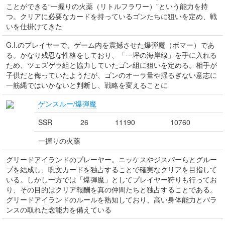
ことができる“一握りの火薬（リトルフラワー）”という能力を持
つ。クリアに必要なカードを持っているゴンたちに狙いを定め、戦
いを仕掛けてきた
G.I.のプレイヤーで、ゲーム内を震撼させた爆弾魔（ボマー）であ
る。かなり残忍な性格をしており、「一坪の海岸線」を手に入れる
ため、ツェズゲラ組と協力していたゴン組に狙いを定める。相手が
子供だと侮っていたようだが、ゴンのオーラ量や揺るぎない意志に
一筋縄ではいかないと判断し、戦略を変えることに
ゲンスルー/爆弾魔
SSR
26
11190
10760
一握りの火薬
グリードアイランドのプレーヤー。ニッケスやジスパーらとグルー
プを結成し、呪文カードを独占することで確実なクリアを目指して
いる。しかし一方では「爆弾魔」としてプレイヤー狩りも行ってお
り、その目的はクリア報酬を真の仲間たちと独占することである。
グリードアイランドのルールを熟知しており、高い身体能力とバラ
ンスの取れた念能力を備えている