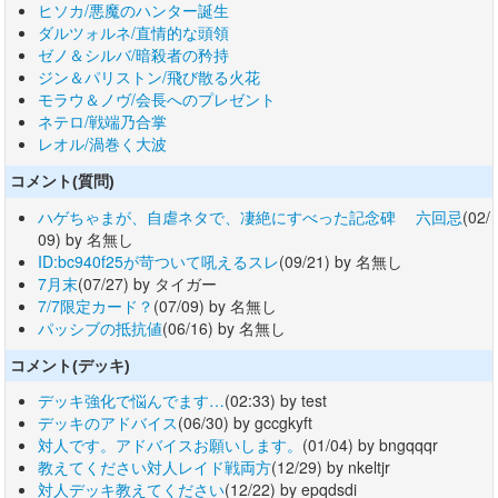
ヒソカ/悪魔のハンター誕生
ダルツォルネ/直情的な頭領
ゼノ＆シルバ/暗殺者の矜持
ジン＆パリストン/飛び散る火花
モラウ＆ノヴ/会長へのプレゼント
ネテロ/戦端乃合掌
レオル/渦巻く大波
コメント(質問)
ハゲちゃまが、自虐ネタで、凄絶にすべった記念碑 六回忌
(02/
09) by 名無し
ID:bc940f25が苛ついて吼えるスレ
(09/21) by 名無し
7月末
(07/27) by タイガー
7/7限定カード？
(07/09) by 名無し
パッシブの抵抗値
(06/16) by 名無し
コメント(デッキ)
デッキ強化で悩んでます…
(02:33) by test
デッキのアドバイス
(06/30) by gccgkyft
対人です。アドバイスお願いします。
(01/04) by bngqqqr
教えてください対人レイド戦両方
(12/29) by nkeltjr
対人デッキ教えてください
(12/22) by epqdsdi