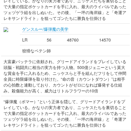
レイしている。かなりの実力者であり、ニッケスたちを裏切ること
で大量の指定ポケットカードを手に入れ、最大のライバルであった
ツェヅゲラ組を出しぬいた。その後、「一坪の海岸線」と「奇運ア
レキサンドライト」を狙ってゴンたちに勝負を仕掛ける
ゲンスルー/爆弾魔の美学
LR
56
48760
14570
狡猾なペテン師
大富豪バッテラに依頼され、グリードアイランドをプレイしている
頭脳・戦闘共に相当の実力を持つ人物。500億ジェニーという莫大
な賞金を手に入れるため、ニッケスらと手を組んだフリをして仲間
全員に時限爆弾を取り付けた。“命の音（カウントダウン）”は相手
の心拍数と連動しており、カウントがゼロになれば爆発する仕組
み。殺傷能力が高く、威力はリトルフラワーの10倍
“爆弾魔（ボマー）”という正体を隠して、グリードアイランドをプ
レイしている。かなりの実力者であり、ニッケスたちを裏切ること
で大量の指定ポケットカードを手に入れ、最大のライバルであった
ツェヅゲラ組を出しぬいた。その後、「一坪の海岸線」と「奇運ア
レキサンドライト」を狙ってゴンたちに勝負を仕掛ける