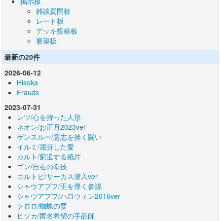
掲示板
雑談質問板
レート板
デッキ投稿板
要望板
最新の20件
2026-06-12
Hisoka
Frauds
2023-07-31
レツ/心を持った人形
ネオン/お正月2023ver
ゲンスルー/意志を挫く闘い
イルミ/屈折した愛
カルト/窮追する紙片
ゴン/自在の拳技
コルトピ/サーカス潜入ver
シャウアプフ/王を導く参謀
シャウアプフ/ハロウィン2016ver
クロロ/蜘蛛の要
ヒソカ/匿名希望の手品師