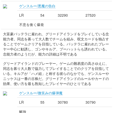
ゲンスルー/悪魔の告白
LR
54
32290
27520
不意を衝く爆発
大富豪バッテラに雇われ、グリードアイランドをプレイしている念
能力者。同志を募って大人数でチームを組み、呪文カードを独占す
ることでゲームクリアを目指している。バッテラに雇われたプレー
ヤー中心に勧誘し、ゴンやキルア、プーハットらも誘われている。
念能力者のようだが、能力の詳細は不明である
グリードアイランドのプレーヤー。ゲームの難易度の高さゆえに、
同志を募り大人数で協力してプレイすることでのクリアを目指して
いる。キルアが「ハメ組」と称する彼らのなかでも、ゲンスルーや
ニッケスは一番の古株だ。グリードアイランドのルールやカードの
効果、使い方を最も熟知したプレイヤーのひとりである
ゲンスルー/微笑みの爆弾魔
LR
55
30780
30790
解放