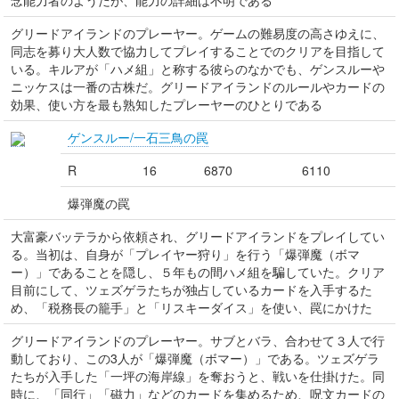
念能力者のようだが、能力の詳細は不明である
グリードアイランドのプレーヤー。ゲームの難易度の高さゆえに、
同志を募り大人数で協力してプレイすることでのクリアを目指して
いる。キルアが「ハメ組」と称する彼らのなかでも、ゲンスルーや
ニッケスは一番の古株だ。グリードアイランドのルールやカードの
効果、使い方を最も熟知したプレーヤーのひとりである
ゲンスルー/一石三鳥の罠
R
16
6870
6110
爆弾魔の罠
大富豪バッテラから依頼され、グリードアイランドをプレイしてい
る。当初は、自身が「プレイヤー狩り」を行う「爆弾魔（ボマ
ー）」であることを隠し、５年もの間ハメ組を騙していた。クリア
目前にして、ツェズゲラたちが独占しているカードを入手するた
め、「税務長の籠手」と「リスキーダイス」を使い、罠にかけた
グリードアイランドのプレーヤー。サブとバラ、合わせて３人で行
動しており、この3人が「爆弾魔（ボマー）」である。ツェズゲラ
たちが入手した「一坪の海岸線」を奪おうと、戦いを仕掛けた。同
時に、「同行」「磁力」などのカードを集めるため、呪文カードの