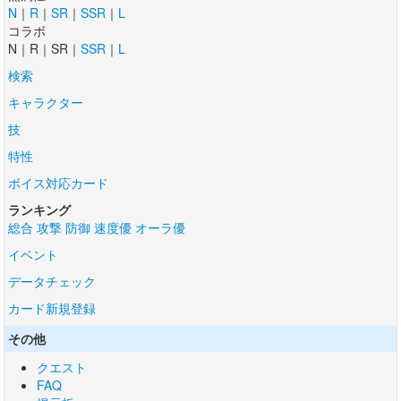
N
｜
R
｜
SR
｜
SSR
｜
L
コラボ
N｜R｜SR｜
SSR
｜
L
検索
キャラクター
技
特性
ボイス対応カード
ランキング
総合
攻撃
防御
速度優
オーラ優
イベント
データチェック
カード新規登録
その他
クエスト
FAQ