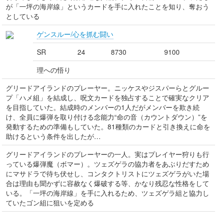
が「一坪の海岸線」というカードを手に入れたことを知り、奪おう
としている
ゲンスルー/心を抓む闘い
SR
24
8730
9100
理への悟り
グリードアイランドのプレーヤー。ニッケスやジスパーらとグルー
プ「ハメ組」を結成し、呪文カードを独占することで確実なクリア
を目指していた。結成時のメンバーの1人だがメンバーを欺き続
け、全員に爆弾を取り付ける念能力“命の音（カウントダウン）”を
発動するための準備もしていた。81種類のカードと引き換えに命を
助けるという条件を出したが…
グリードアイランドのプレーヤーの一人。実はプレイヤー狩りも行
っている爆弾魔（ボマー）。ツェズゲラの協力者をあぶりだすため
にマサドラで待ち伏せし、コンタクトリストにツェズゲラがいた場
合は理由も聞かずに容赦なく爆破する等、かなり残忍な性格をして
いる。「一坪の海岸線」を手に入れるため、ツェズゲラ組と協力し
ていたゴン組に狙いを定める