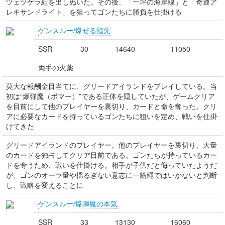
ツェヅゲラ組を出しぬいた。その後、「一坪の海岸線」と「奇運ア
レキサンドライト」を狙ってゴンたちに勝負を仕掛ける
ゲンスルー/爆ぜる指先
SSR
30
14640
11050
両手の火薬
莫大な報酬金目当てに、グリードアイランドをプレイしている。当
初は“爆弾魔（ボマー）”である正体を隠していたが、ゲームクリア
を目前にして他のプレイヤーを裏切り、カードと命を奪った。クリ
アに必要なカードを持っているゴンたちに狙いを定め、戦いを仕掛
けてきた
グリードアイランドのプレイヤー。他のプレイヤーを裏切り、大量
のカードを独占してクリア目前である。ゴンたちが持っているカー
ドを奪うため、戦いを仕掛ける。相手が子供だと侮っていたようだ
が、ゴンのオーラ量や揺るぎない意志に一筋縄ではいかないと判断
し、戦略を変えることに
ゲンスルー/爆弾魔の本気
SSR
33
13130
16060