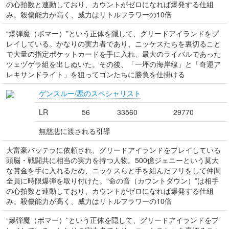
の心拍数と連動しており、カウントがゼロになれば爆発する仕組
み。殺傷能力が高く、威力はリトルフラワーの10倍
“爆弾魔（ボマー）”という正体を隠して、グリードアイランドをプ
レイしている。かなりの実力者であり、ニッケスたちを裏切ること
で大量の指定ポケットカードを手に入れ、最大のライバルであった
ツェヅゲラ組を出しぬいた。その後、「一坪の海岸線」と「奇運ア
レキサンドライト」を狙ってゴンたちに勝負を仕掛ける
ゲンスルー/悪のスペシャリスト
LR
56
33560
29770
無慈悲に渡される引導
大富豪バッテラに依頼され、グリードアイランドをプレイしている
頭脳・戦闘共に相当の実力を持つ人物。500億ジェニーという莫大
な賞金を手に入れるため、ニッケスらと手を組んだフリをして仲間
全員に時限爆弾を取り付けた。“命の音（カウントダウン）”は相手
の心拍数と連動しており、カウントがゼロになれば爆発する仕組
み。殺傷能力が高く、威力はリトルフラワーの10倍
“爆弾魔（ボマー）”という正体を隠して、グリードアイランドをプ