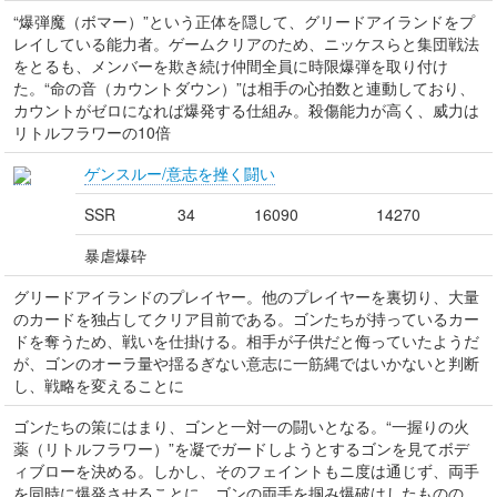
“爆弾魔（ボマー）”という正体を隠して、グリードアイランドをプ
レイしている能力者。ゲームクリアのため、ニッケスらと集団戦法
をとるも、メンバーを欺き続け仲間全員に時限爆弾を取り付け
た。“命の音（カウントダウン）”は相手の心拍数と連動しており、
カウントがゼロになれば爆発する仕組み。殺傷能力が高く、威力は
リトルフラワーの10倍
ゲンスルー/意志を挫く闘い
SSR
34
16090
14270
暴虐爆砕
グリードアイランドのプレイヤー。他のプレイヤーを裏切り、大量
のカードを独占してクリア目前である。ゴンたちが持っているカー
ドを奪うため、戦いを仕掛ける。相手が子供だと侮っていたようだ
が、ゴンのオーラ量や揺るぎない意志に一筋縄ではいかないと判断
し、戦略を変えることに
ゴンたちの策にはまり、ゴンと一対一の闘いとなる。“一握りの火
薬（リトルフラワー）”を凝でガードしようとするゴンを見てボデ
ィブローを決める。しかし、そのフェイントもニ度は通じず、両手
を同時に爆発させることに。ゴンの両手を掴み爆破はしたものの、