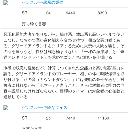
ゲンスルー/悪魔の爆弾
SR
24
9440
8390
打ち砕く意志
具現化系能力者でありながら、操作系、放出系も高いレベルで使い
こなし、なおかつ高い身体能力を合わせ持つ、相当な実力者であ
る。グリードアイランドをクリアするために大勢の人間を騙し、そ
の命を奪うなど、性格は残忍極まりない。「一坪の海岸線」と「奇
運アレキサンドライト」を求めてゴンたちに戦いを仕掛ける
冷徹で残忍な性格だが、計算しつくされた念能力と高い戦闘能力を
誇る、グリードアイランドのプレーヤー。相手の体に時限爆弾を取
り付ける「命の音（カウントダウン）」には発動の条件があり、対
象者に触れながら「ボマー」と言うこと、さらに対象者に能力の内
容を説明しなければならない。爆弾のタイマーは対象者の心拍数と
連動している
ゲンスルー/危険なダイス
SR
25
7440
11160
不運な不幸