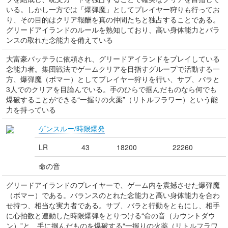
いる。しかし一方では「爆弾魔」としてプレイヤー狩りも行ってお
り、その目的はクリア報酬を真の仲間たちと独占することである。
グリードアイランドのルールを熟知しており、高い身体能力とバラ
ンスの取れた念能力を備えている
大富豪バッテラに依頼され、グリードアイランドをプレイしている
念能力者。集団戦法でゲームクリアを目指すグループで活動する一
方、爆弾魔（ボマー）としてプレイヤー狩りを行い、サブ、バラと
3人でのクリアを目論んでいる。手のひらで掴んだものなら何でも
爆破することができる“一握りの火薬”（リトルフラワー）という能
力を持っている
ゲンスルー/時限爆発
LR
43
18200
22260
命の音
グリードアイランドのプレイヤーで、ゲーム内を震撼させた爆弾魔
（ボマー）である。バランスのとれた念能力と高い身体能力を合わ
せ持つ、相当な実力者である。サブ、バラと行動をともにし、相手
に心拍数と連動した時限爆弾をとりつける“命の音（カウントダウ
ン）”と、手に掴んだものを爆破する“一握りの火薬（リトルフラワ