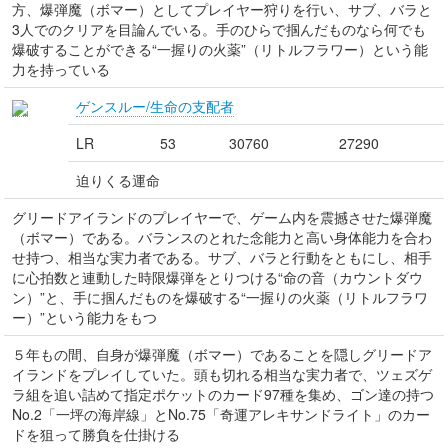
方、爆弾魔（ボマー）としてプレイヤー狩りを行い、サブ、バラと
3人でのクリアを目論んでいる。手のひらで掴んだものなら何でも
爆破することができる“一握りの火薬”（リトルフラワー）という能
力を持っている
ゲンスルー/生命の支配者
LR
53
30760
27290
迫りくる運命
グリードアイランドのプレイヤーで、ゲーム内を震撼させた爆弾魔
（ボマー）である。バランスのとれた念能力と高い身体能力を合わ
せ持つ、相当な実力者である。サブ、バラと行動をともにし、相手
に心拍数と連動した時限爆弾をとりつける“命の音（カウントダウ
ン）”と、手に掴んだものを爆破する“一握りの火薬（リトルフラワ
ー）”という能力をもつ
５年もの間、自身が爆弾魔（ボマー）であることを隠しグリードア
イランドをプレイしていた。頭も切れる相当な実力者で、ツェズゲ
ラ組を追い詰めて指定ポケットのカード97種を集め、ゴン達の持つ
No.2「一坪の海岸線」とNo.75「奇運アレキサンドライト」のカー
ドを狙って勝負を仕掛ける