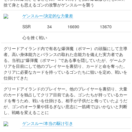
捨て身とも思えるゴンの攻撃がゲンスルーを襲う
ゲンスルー/決定的な力量差
SSR
34
16690
13670
心を挫く戦い
グリードアイランド内で有名な爆弾魔（ボマー）の頭脳にして主導
者。高い身体能力とバランスの取れた念能力を備えた実力者であ
る。当初は“爆弾魔（ボマー）”である事を隠していたが、ゲームク
リアを目前にして他のプレイヤーを裏切り、カードと命を奪った。
クリアに必要なカードを持っているゴンたちに狙いを定め、戦いを
仕掛けてきた
グリードアイランドのプレイヤー。他のプレイヤーを裏切り、大量
のカードを独占してクリア目前である。ゴンたちが持っているカー
ドを奪うため、戦いを仕掛ける。相手が子供だと侮っていたようだ
が、ゴンのオーラ量や揺るぎない意志に一筋縄ではいかないと判断
し、戦略を変えることに
ゲンスルー/本当の駆け引き