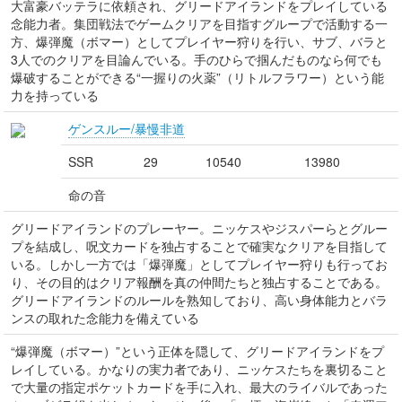
大富豪バッテラに依頼され、グリードアイランドをプレイしている
念能力者。集団戦法でゲームクリアを目指すグループで活動する一
方、爆弾魔（ボマー）としてプレイヤー狩りを行い、サブ、バラと
3人でのクリアを目論んでいる。手のひらで掴んだものなら何でも
爆破することができる“一握りの火薬”（リトルフラワー）という能
力を持っている
ゲンスルー/暴慢非道
SSR
29
10540
13980
命の音
グリードアイランドのプレーヤー。ニッケスやジスパーらとグルー
プを結成し、呪文カードを独占することで確実なクリアを目指して
いる。しかし一方では「爆弾魔」としてプレイヤー狩りも行ってお
り、その目的はクリア報酬を真の仲間たちと独占することである。
グリードアイランドのルールを熟知しており、高い身体能力とバラ
ンスの取れた念能力を備えている
“爆弾魔（ボマー）”という正体を隠して、グリードアイランドをプ
レイしている。かなりの実力者であり、ニッケスたちを裏切ること
で大量の指定ポケットカードを手に入れ、最大のライバルであった