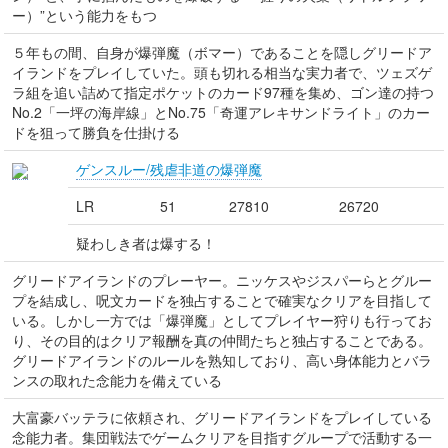
ー）”という能力をもつ
５年もの間、自身が爆弾魔（ボマー）であることを隠しグリードア
イランドをプレイしていた。頭も切れる相当な実力者で、ツェズゲ
ラ組を追い詰めて指定ポケットのカード97種を集め、ゴン達の持つ
No.2「一坪の海岸線」とNo.75「奇運アレキサンドライト」のカー
ドを狙って勝負を仕掛ける
ゲンスルー/残虐非道の爆弾魔
LR
51
27810
26720
疑わしき者は爆する！
グリードアイランドのプレーヤー。ニッケスやジスパーらとグルー
プを結成し、呪文カードを独占することで確実なクリアを目指して
いる。しかし一方では「爆弾魔」としてプレイヤー狩りも行ってお
り、その目的はクリア報酬を真の仲間たちと独占することである。
グリードアイランドのルールを熟知しており、高い身体能力とバラ
ンスの取れた念能力を備えている
大富豪バッテラに依頼され、グリードアイランドをプレイしている
念能力者。集団戦法でゲームクリアを目指すグループで活動する一