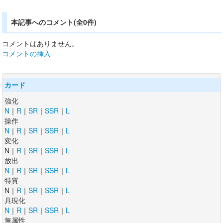
本記事へのコメント(全0件)
コメントはありません。
コメントの挿入
カード
強化
N
｜
R
｜
SR
｜
SSR
｜
L
操作
N
｜
R
｜
SR
｜
SSR
｜
L
変化
N｜
R
｜
SR
｜
SSR
｜
L
放出
N
｜
R
｜
SR
｜
SSR
｜
L
特質
N｜
R
｜
SR
｜
SSR
｜
L
具現化
N
｜
R
｜
SR
｜
SSR
｜
L
無属性