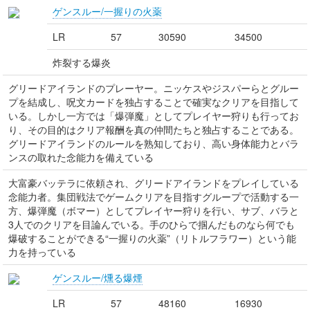
ゲンスルー/一握りの火薬
LR
57
30590
34500
炸裂する爆炎
グリードアイランドのプレーヤー。ニッケスやジスパーらとグルー
プを結成し、呪文カードを独占することで確実なクリアを目指して
いる。しかし一方では「爆弾魔」としてプレイヤー狩りも行ってお
り、その目的はクリア報酬を真の仲間たちと独占することである。
グリードアイランドのルールを熟知しており、高い身体能力とバラ
ンスの取れた念能力を備えている
大富豪バッテラに依頼され、グリードアイランドをプレイしている
念能力者。集団戦法でゲームクリアを目指すグループで活動する一
方、爆弾魔（ボマー）としてプレイヤー狩りを行い、サブ、バラと
3人でのクリアを目論んでいる。手のひらで掴んだものなら何でも
爆破することができる“一握りの火薬”（リトルフラワー）という能
力を持っている
ゲンスルー/燻る爆煙
LR
57
48160
16930