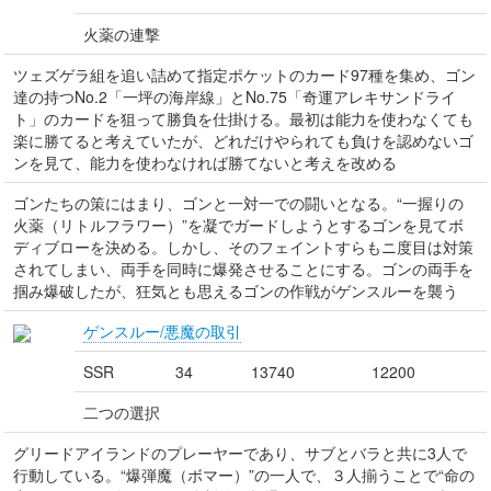
火薬の連撃
ツェズゲラ組を追い詰めて指定ポケットのカード97種を集め、ゴン
達の持つNo.2「一坪の海岸線」とNo.75「奇運アレキサンドライ
ト」のカードを狙って勝負を仕掛ける。最初は能力を使わなくても
楽に勝てると考えていたが、どれだけやられても負けを認めないゴ
ンを見て、能力を使わなければ勝てないと考えを改める
ゴンたちの策にはまり、ゴンと一対一での闘いとなる。“一握りの
火薬（リトルフラワー）”を凝でガードしようとするゴンを見てボ
ディブローを決める。しかし、そのフェイントすらもニ度目は対策
されてしまい、両手を同時に爆発させることにする。ゴンの両手を
掴み爆破したが、狂気とも思えるゴンの作戦がゲンスルーを襲う
ゲンスルー/悪魔の取引
SSR
34
13740
12200
二つの選択
グリードアイランドのプレーヤーであり、サブとバラと共に3人で
行動している。“爆弾魔（ボマー）”の一人で、３人揃うことで“命の