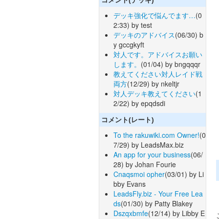
デッキ強化で悩んでます…
(0
2:33) by test
デッキのアドバイス
(06/30) b
y gccgkyft
対人です。アドバイスお願い
します。
(01/04) by bngqqqr
教えてください対人レイド戦
両方
(12/29) by nkeltjr
対人デッキ教えてください
(1
2/22) by epqdsdi
コメント(レート)
To the rakuwiki.com Owner!
(0
7/29) by LeadsMax.biz
An app for your business
(06/
28) by Johan Fourie
Cnaqsmoi opher
(03/01) by Li
bby Evans
LeadsFly.biz - Your Free Lea
ds
(01/30) by Patty Blakey
Dszqxbmfe
(12/14) by Libby E