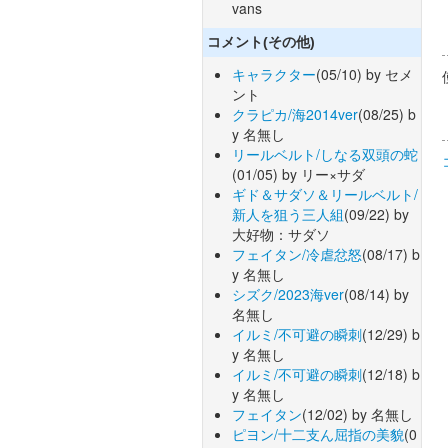
vans
コメント(その他)
キャラクター
(05/10) by セメ
ント
クラピカ/海2014ver
(08/25) b
y 名無し
リールベルト/しなる双頭の蛇
(01/05) by リー×サダ
ギド＆サダソ＆リールベルト/
新人を狙う三人組
(09/22) by
大好物：サダソ
フェイタン/冷虐忿怒
(08/17) b
y 名無し
シズク/2023海ver
(08/14) by
名無し
イルミ/不可避の瞬刺
(12/29) b
y 名無し
イルミ/不可避の瞬刺
(12/18) b
y 名無し
フェイタン
(12/02) by 名無し
ピヨン/十二支ん屈指の美貌
(0