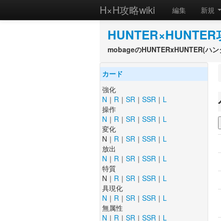
H×H攻略wiki
編集
新規
HUNTER×HUNTER
mobageのHUNTERxHUNTER
カード
強化
N
｜
R
｜
SR
｜
SSR
｜
L
操作
N
｜
R
｜
SR
｜
SSR
｜
L
変化
N｜
R
｜
SR
｜
SSR
｜
L
放出
N
｜
R
｜
SR
｜
SSR
｜
L
特質
N｜
R
｜
SR
｜
SSR
｜
L
具現化
N
｜
R
｜
SR
｜
SSR
｜
L
無属性
N
｜
R
｜
SR
｜
SSR
｜
L