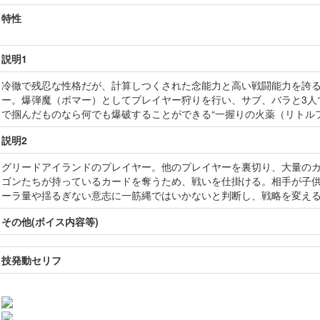
特性
説明1
冷徹で残忍な性格だが、計算しつくされた念能力と高い戦闘能力を誇
ー。爆弾魔（ボマー）としてプレイヤー狩りを行い、サブ、バラと3人
で掴んだものなら何でも爆破することができる“一握りの火薬（リトル
説明2
グリードアイランドのプレイヤー。他のプレイヤーを裏切り、大量の
ゴンたちが持っているカードを奪うため、戦いを仕掛ける。相手が子
ーラ量や揺るぎない意志に一筋縄ではいかないと判断し、戦略を変え
その他(ボイス内容等)
技発動セリフ