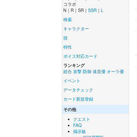
コラボ
N｜R｜SR｜
SSR
｜
L
検索
キャラクター
技
特性
ボイス対応カード
ランキング
総合
攻撃
防御
速度優
オーラ優
イベント
データチェック
カード新規登録
その他
クエスト
FAQ
掲示板