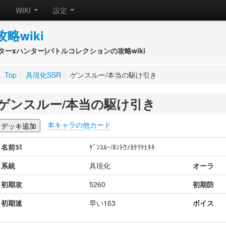
WIKI
設定
攻略wiki
(ハンターxハンター)バトルコレクションの攻略wiki
Top
/
具現化SSR
/
ゲンスルー/本当の駆け引き
ゲンスルー/本当の駆け引き
本キャラの他カード
名前ﾖﾐ
ｹﾞﾝｽﾙｰ/ﾎﾝﾄｳﾉｶｹﾘｹﾋｷｷ
系統
具現化
オーラ
初期攻
5260
初期防
初期速
早い163
ボイス