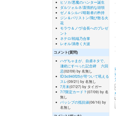
ヒソカ/悪魔のハンター誕生
ダルツォルネ/直情的な頭領
ゼノ＆シルバ/暗殺者の矜持
ジン＆パリストン/飛び散る火
花
モラウ＆ノヴ/会長へのプレゼ
ント
ネテロ/戦端乃合掌
レオル/渦巻く大波
コメント(質問)
ハゲちゃまが、自虐ネタで、
凄絶にすべった記念碑 六回
忌
(02/09) by 名無し
ID:bc940f25が苛ついて吼える
スレ
(09/21) by 名無し
7月末
(07/27) by タイガー
7/7限定カード？
(07/09) by 名
無し
パッシブの抵抗値
(06/16) by
名無し
コメント(デッキ)