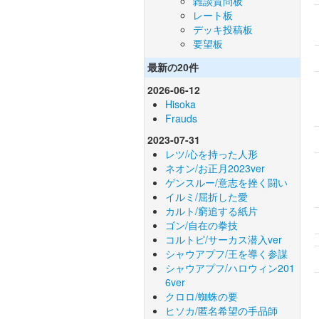
雑談質問板
レート板
デッキ投稿板
要望板
最新の20件
2026-06-12
Hisoka
Frauds
2023-07-31
レツ/心を持った人形
ネオン/お正月2023ver
ゲンスルー/意志を挫く闘い
イルミ/屈折した愛
カルト/窮追する紙片
ゴン/自在の拳技
コルトピ/サーカス潜入ver
シャウアプフ/王を導く参謀
シャウアプフ/ハロウィン201
6ver
クロロ/蜘蛛の要
ヒソカ/匿名希望の手品師