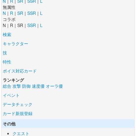
N
｜
R
｜
SR
｜
SSR
｜
L
無属性
N
｜
R
｜
SR
｜
SSR
｜
L
コラボ
N｜R｜SR｜
SSR
｜
L
検索
キャラクター
技
特性
ボイス対応カード
ランキング
総合
攻撃
防御
速度優
オーラ優
イベント
データチェック
カード新規登録
その他
クエスト