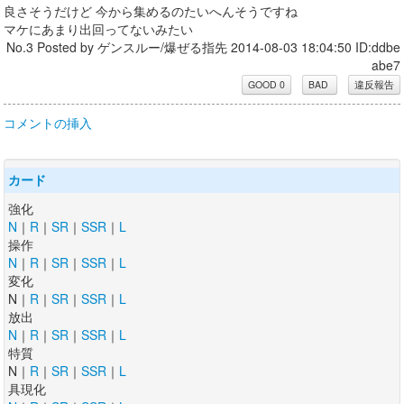
良さそうだけど 今から集めるのたいへんそうですね
マケにあまり出回ってないみたい
No.3 Posted by ゲンスルー/爆ぜる指先 2014-08-03 18:04:50 ID:ddbe
abe7
コメントの挿入
カード
強化
N
｜
R
｜
SR
｜
SSR
｜
L
操作
N
｜
R
｜
SR
｜
SSR
｜
L
変化
N｜
R
｜
SR
｜
SSR
｜
L
放出
N
｜
R
｜
SR
｜
SSR
｜
L
特質
N｜
R
｜
SR
｜
SSR
｜
L
具現化