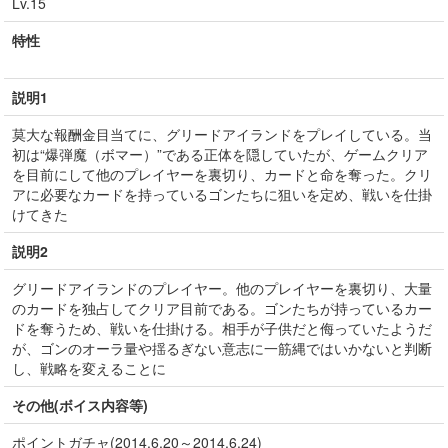
Lv.15
特性
説明1
莫大な報酬金目当てに、グリードアイランドをプレイしている。当
初は“爆弾魔（ボマー）”である正体を隠していたが、ゲームクリア
を目前にして他のプレイヤーを裏切り、カードと命を奪った。クリ
アに必要なカードを持っているゴンたちに狙いを定め、戦いを仕掛
けてきた
説明2
グリードアイランドのプレイヤー。他のプレイヤーを裏切り、大量
のカードを独占してクリア目前である。ゴンたちが持っているカー
ドを奪うため、戦いを仕掛ける。相手が子供だと侮っていたようだ
が、ゴンのオーラ量や揺るぎない意志に一筋縄ではいかないと判断
し、戦略を変えることに
その他(ボイス内容等)
ポイントガチャ(2014.6.20～2014.6.24)