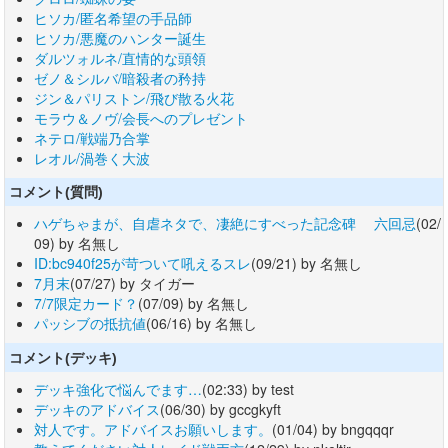
ヒソカ/匿名希望の手品師
ヒソカ/悪魔のハンター誕生
ダルツォルネ/直情的な頭領
ゼノ＆シルバ/暗殺者の矜持
ジン＆パリストン/飛び散る火花
モラウ＆ノヴ/会長へのプレゼント
ネテロ/戦端乃合掌
レオル/渦巻く大波
コメント(質問)
ハゲちゃまが、自虐ネタで、凄絶にすべった記念碑 六回忌
(02/
09) by 名無し
ID:bc940f25が苛ついて吼えるスレ
(09/21) by 名無し
7月末
(07/27) by タイガー
7/7限定カード？
(07/09) by 名無し
パッシブの抵抗値
(06/16) by 名無し
コメント(デッキ)
デッキ強化で悩んでます…
(02:33) by test
デッキのアドバイス
(06/30) by gccgkyft
対人です。アドバイスお願いします。
(01/04) by bngqqqr