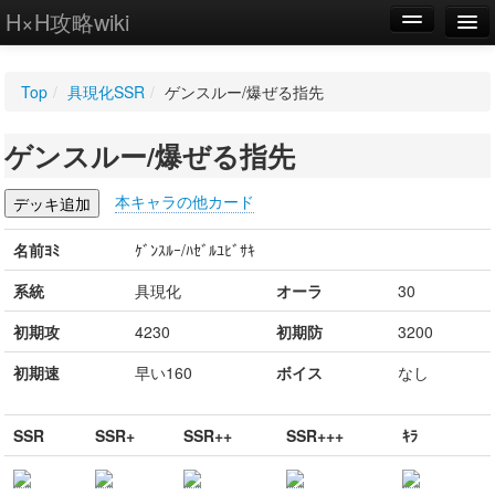
H×H攻略wiki
編集
Top
/
具現化SSR
/
ゲンスルー/爆ぜる指先
新規
ゲンスルー/爆ぜる指先
WIKI
設定
本キャラの他カード
名前ﾖﾐ
ｹﾞﾝｽﾙｰ/ﾊｾﾞﾙﾕﾋﾞｻｷ
系統
具現化
オーラ
30
初期攻
4230
初期防
3200
初期速
早い160
ボイス
なし
SSR
SSR+
SSR++
SSR+++
ｷﾗ