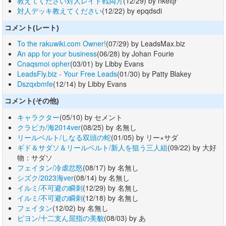
教えてください対人レイド戦両方
(12/29) by nkeltjr
対人デッキ教えてください
(12/22) by epqdsdi
コメント(レート)
To the rakuwiki.com Owner!
(07/29) by LeadsMax.biz
An app for your business
(06/28) by Johan Fourie
Cnaqsmoi opher
(03/01) by Libby Evans
LeadsFly.biz - Your Free Leads
(01/30) by Patty Blakey
Dszqxbmfe
(12/14) by Libby Evans
コメント(その他)
キャラクター
(05/10) by セメント
クラピカ/海2014ver
(08/25) by 名無し
リールベルト/しなる双頭の蛇
(01/05) by リー×サダ
ギド＆サダソ＆リールベルト/新人を狙う三人組
(09/22) by 大好
物：サダソ
フェイタン/冷虐忿怒
(08/17) by 名無し
シズク/2023海ver
(08/14) by 名無し
イルミ/不可避の瞬刺
(12/29) by 名無し
イルミ/不可避の瞬刺
(12/18) by 名無し
フェイタン
(12/02) by 名無し
ピヨン/十二支ん屈指の美貌
(08/03) by あ