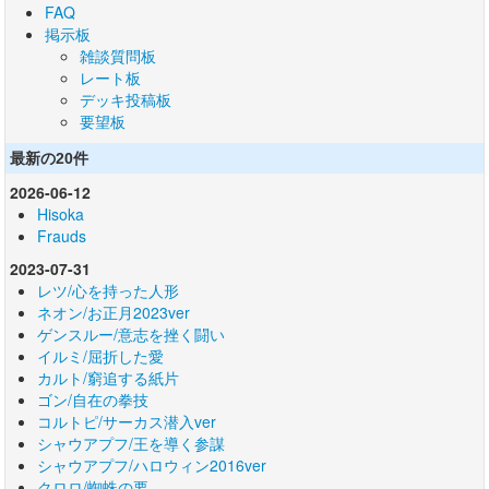
FAQ
掲示板
雑談質問板
レート板
デッキ投稿板
要望板
最新の20件
2026-06-12
Hisoka
Frauds
2023-07-31
レツ/心を持った人形
ネオン/お正月2023ver
ゲンスルー/意志を挫く闘い
イルミ/屈折した愛
カルト/窮追する紙片
ゴン/自在の拳技
コルトピ/サーカス潜入ver
シャウアプフ/王を導く参謀
シャウアプフ/ハロウィン2016ver
クロロ/蜘蛛の要