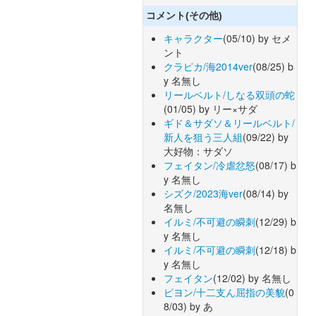
コメント(その他)
キャラクター
(05/10) by セメ
ント
クラピカ/海2014ver
(08/25) b
y 名無し
リールベルト/しなる双頭の蛇
(01/05) by リー×サダ
ギド＆サダソ＆リールベルト/
新人を狙う三人組
(09/22) by
大好物：サダソ
フェイタン/冷虐忿怒
(08/17) b
y 名無し
シズク/2023海ver
(08/14) by
名無し
イルミ/不可避の瞬刺
(12/29) b
y 名無し
イルミ/不可避の瞬刺
(12/18) b
y 名無し
フェイタン
(12/02) by 名無し
ピヨン/十二支ん屈指の美貌
(0
8/03) by あ