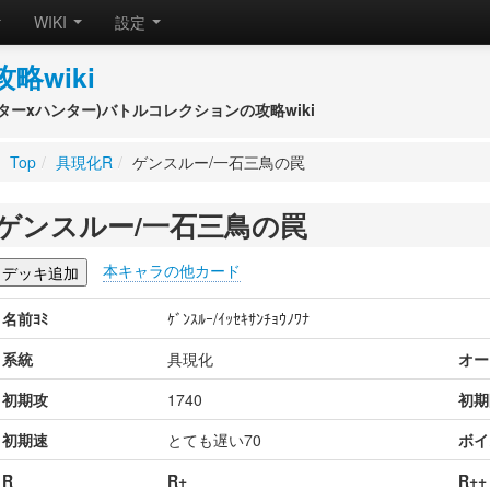
WIKI
設定
攻略wiki
(ハンターxハンター)バトルコレクションの攻略wiki
Top
/
具現化R
/
ゲンスルー/一石三鳥の罠
ゲンスルー/一石三鳥の罠
本キャラの他カード
名前ﾖﾐ
ｹﾞﾝｽﾙｰ/ｲｯｾｷｻﾝﾁｮｳﾉﾜﾅ
系統
具現化
オー
初期攻
1740
初期
初期速
とても遅い70
ボイ
R
R+
R++