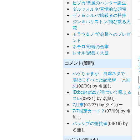
ヒソカ/悪魔のハンター誕生
ダルツォルネ/直情的な頭領
ゼノ＆シルバ/暗殺者の矜持
ジン＆パリストン/飛び散る火
花
モラウ＆ノヴ/会長へのプレゼ
ント
ネテロ/戦端乃合掌
レオル/渦巻く大波
コメント(質問)
ハゲちゃまが、自虐ネタで、
凄絶にすべった記念碑 六回
忌
(02/09) by 名無し
ID:bc940f25が苛ついて吼える
スレ
(09/21) by 名無し
7月末
(07/27) by タイガー
7/7限定カード？
(07/09) by 名
無し
パッシブの抵抗値
(06/16) by
名無し
コメント(デッキ)