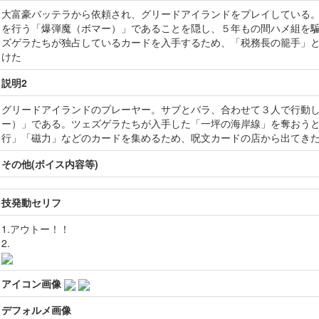
大富豪バッテラから依頼され、グリードアイランドをプレイしている
を行う「爆弾魔（ボマー）」であることを隠し、５年もの間ハメ組を
ズゲラたちが独占しているカードを入手するため、「税務長の籠手」
けた
説明2
グリードアイランドのプレーヤー。サブとバラ、合わせて３人で行動し
ー）」である。ツェズゲラたちが入手した「一坪の海岸線」を奪おう
行」「磁力」などのカードを集めるため、呪文カードの店から出てき
その他(ボイス内容等)
技発動セリフ
1.アウトー！！
2.
アイコン画像
デフォルメ画像