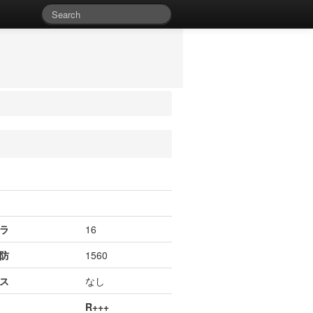
ラ
16
防
1560
ス
なし
R+++