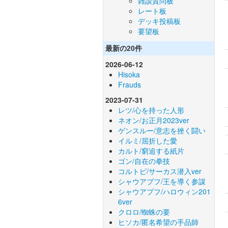
雑談質問板
レート板
デッキ投稿板
要望板
最新の20件
2026-06-12
Hisoka
Frauds
2023-07-31
レツ/心を持った人形
ネオン/お正月2023ver
ゲンスルー/意志を挫く闘い
イルミ/屈折した愛
カルト/窮追する紙片
ゴン/自在の拳技
コルトピ/サーカス潜入ver
シャウアプフ/王を導く参謀
シャウアプフ/ハロウィン201
6ver
クロロ/蜘蛛の要
ヒソカ/匿名希望の手品師