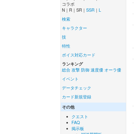
コラボ
N｜R｜SR｜
SSR
｜
L
検索
キャラクター
技
特性
ボイス対応カード
ランキング
総合
攻撃
防御
速度優
オーラ優
イベント
データチェック
カード新規登録
その他
クエスト
FAQ
掲示板