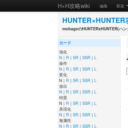
H×H攻略wiki
編集
新規
HUNTER×HUNTER
mobageのHUNTERxHUNTER
カード
強化
N
｜
R
｜
SR
｜
SSR
｜
L
操作
N
｜
R
｜
SR
｜
SSR
｜
L
変化
N｜
R
｜
SR
｜
SSR
｜
L
放出
N
｜
R
｜
SR
｜
SSR
｜
L
特質
N｜
R
｜
SR
｜
SSR
｜
L
具現化
N
｜
R
｜
SR
｜
SSR
｜
L
無属性
N
｜
R
｜
SR
｜
SSR
｜
L