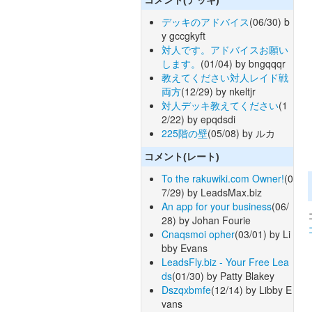
デッキのアドバイス
(06/30) b
y gccgkyft
対人です。アドバイスお願い
します。
(01/04) by bngqqqr
教えてください対人レイド戦
両方
(12/29) by nkeltjr
対人デッキ教えてください
(1
2/22) by epqdsdi
225階の壁
(05/08) by ルカ
コメント(レート)
To the rakuwiki.com Owner!
(0
7/29) by LeadsMax.biz
An app for your business
(06/
28) by Johan Fourie
Cnaqsmoi opher
(03/01) by Li
bby Evans
LeadsFly.biz - Your Free Lea
ds
(01/30) by Patty Blakey
Dszqxbmfe
(12/14) by Libby E
vans