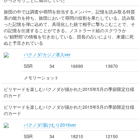
かっさらうことに成功していた
旅団の中では調査や尋問を担当するメンバー。記憶を読み取る特質
系の能力を持ち、旅団において尋問の役割を果たしている。読み取
った記憶を弾に込めて、具現化した銃で相手に撃ちこむことで、そ
の記憶を伝達することができる。ノストラード組のスクワラか
ら“鎖野郎”の情報を引き出している。団長の占いにより、来週に死
ぬと予言されている
パクノダ/カジノ潜入ver
SSR
34
16690
13670
メモリーショット
ビリヤードを楽しむパクノダが描かれた2015年5月の季節限定仕様
のカード
ビリヤードを楽しむパクノダが描かれた2015年5月の季節限定仕様
のカード
パクノダ/湯けむり2016ver
SSR
34
18210
12150