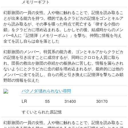
メモリーギフト
幻影旅団の一員の女性。人や物に触れることで、記憶を読み取るこ
とが出来る能力を持つ。標的であるクラピカの記憶をゴンとキルア
から読み取るが、その事を喋った時点で死亡する「律する小指の
鎖」をクラピカに埋め込まれる。しかしその後、結成時からのメン
バー6人に「記憶弾（メモリーボム）」を撃ち、仲間に情報を与え
全てを託し自らは命を落とした
幻影旅団のメンバー。特質系の能力者。ゴンとキルアからクラピカ
の記憶を引き出すことに成功するが、同時にクロロを人質に取ら
れ、団長の救出か旅団の存続かの板挟みに苦しむ。情報を漏らされ
ないようにとクラピカに念の鎖を埋め込まれるが、最終的には他の
メンバーに全てを託し、自らの死と引き換えに記憶弾を撃ちこみ鎖
野郎の情報を伝えた
パクノダ/逃れられない尋問
LR
55
31400
30170
すくいとられた原記憶
幻影旅団の一員の女性。人や物に触れることで、記憶を読み取るこ