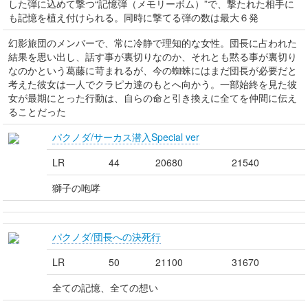
した弾に込めて撃つ“記憶弾（メモリーボム）”で、撃たれた相手に
も記憶を植え付けられる。同時に撃てる弾の数は最大６発
幻影旅団のメンバーで、常に冷静で理知的な女性。団長に占われた
結果を思い出し、話す事が裏切りなのか、それとも黙る事が裏切り
なのかという葛藤に苛まれるが、今の蜘蛛にはまだ団長が必要だと
考えた彼女は一人でクラピカ達のもとへ向かう。一部始終を見た彼
女が最期にとった行動は、自らの命と引き換えに全てを仲間に伝え
ることだった
パクノダ/サーカス潜入Special ver
LR
44
20680
21540
獅子の咆哮
パクノダ/団長への決死行
LR
50
21100
31670
全ての記憶、全ての想い