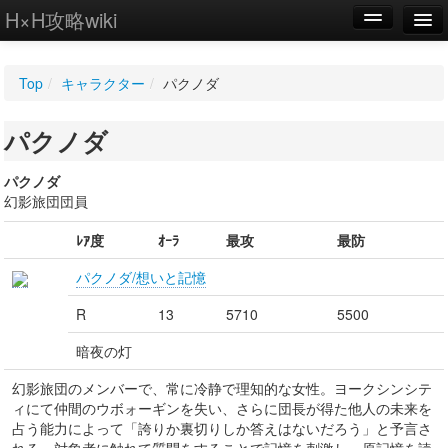
H×H攻略wiki
編集
Top
/
キャラクター
/
パクノダ
新規
パクノダ
WIKI
設定
パクノダ
幻影旅団団員
ﾚｱ度
ｵｰﾗ
最攻
最防
パクノダ/想いと記憶
R
13
5710
5500
暗夜の灯
幻影旅団のメンバーで、常に冷静で理知的な女性。ヨークシンシテ
ィにて仲間のウボォーギンを失い、さらに団長が得た他人の未来を
占う能力によって「誇りか裏切りしか答えはないだろう」と予言さ