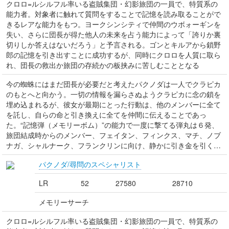
クロロ=ルシルフル率いる盗賊集団・幻影旅団の一員で、特質系の
能力者。対象者に触れて質問をすることで記憶を読み取ることがで
きるレアな能力をもつ。ヨークシンシティで仲間のウボォーギンを
失い、さらに団長が得た他人の未来を占う能力によって「誇りか裏
切りしか答えはないだろう」と予言される。ゴンとキルアから鎖野
郎の記憶を引き出すことに成功するが、同時にクロロを人質に取ら
れ、団長の救出か旅団の存続かの板挟みに苦しむこととなる
今の蜘蛛にはまだ団長が必要だと考えたパクノダは一人でクラピカ
のもとへと向かう。一切の情報を漏らさぬようクラピカに念の鎖を
埋め込まれるが、彼女が最期にとった行動は、他のメンバーに全て
を託し、自らの命と引き換えに全てを仲間に伝えることであっ
た。“記憶弾（メモリーボム）”の能力で一度に撃てる弾丸は６発、
旅団結成時からのメンバー、フェイタン、フィンクス、マチ、ノブ
ナガ、シャルナーク、フランクリンに向け、静かに引き金を引く…
パクノダ/尋問のスペシャリスト
LR
52
27580
28710
メモリーサーチ
クロロ=ルシルフル率いる盗賊集団・幻影旅団の一員で、特質系の