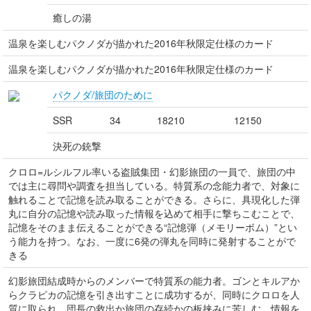
癒しの湯
温泉を楽しむパクノダが描かれた2016年秋限定仕様のカード
温泉を楽しむパクノダが描かれた2016年秋限定仕様のカード
パクノダ/旅団のために
SSR
34
18210
12150
決死の銃撃
クロロ=ルシルフル率いる盗賊集団・幻影旅団の一員で、旅団の中
では主に尋問や調査を担当している。特質系の念能力者で、対象に
触れることで記憶を読み取ることができる。さらに、具現化した弾
丸に自分の記憶や読み取った情報を込めて相手に撃ちこむことで、
記憶をそのまま伝えることができる“記憶弾（メモリーボム）”とい
う能力を持つ。なお、一度に6発の弾丸を同時に発射することがで
きる
幻影旅団結成時からのメンバーで特質系の能力者。ゴンとキルアか
らクラピカの記憶を引き出すことに成功するが、同時にクロロを人
質に取られ、団長の救出か旅団の存続かの板挟みに苦しむ。情報を