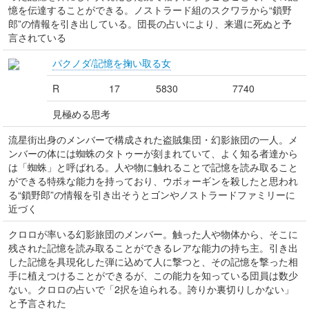
憶を伝達することができる。ノストラード組のスクワラから“鎖野
郎”の情報を引き出している。団長の占いにより、来週に死ぬと予
言されている
パクノダ/記憶を掬い取る女
R
17
5830
7740
見極める思考
流星街出身のメンバーで構成された盗賊集団・幻影旅団の一人。メ
ンバーの体には蜘蛛のタトゥーが刻まれていて、よく知る者達から
は「蜘蛛」と呼ばれる。人や物に触れることで記憶を読み取ること
ができる特殊な能力を持っており、ウボォーギンを殺したと思われ
る“鎖野郎”の情報を引き出そうとゴンやノストラードファミリーに
近づく
クロロが率いる幻影旅団のメンバー。触った人や物体から、そこに
残された記憶を読み取ることができるレアな能力の持ち主。引き出
した記憶を具現化した弾に込めて人に撃つと、その記憶を撃った相
手に植えつけることができるが、この能力を知っている団員は数少
ない。クロロの占いで「2択を迫られる。誇りか裏切りしかない」
と予言された