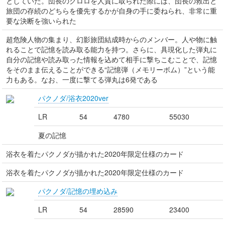
としていた。団長のクロロを人質に取られた際には、団長の救出と
旅団の存続のどちらを優先するかが自身の手に委ねられ、非常に重
要な決断を強いられた
超危険人物の集まり、幻影旅団結成時からのメンバー。人や物に触
れることで記憶を読み取る能力を持つ。さらに、具現化した弾丸に
自分の記憶や読み取った情報を込めて相手に撃ちこむことで、記憶
をそのまま伝えることができる“記憶弾（メモリーボム）”という能
力もある。なお、一度に撃てる弾丸は6発である
パクノダ/浴衣2020ver
LR
54
4780
55030
夏の記憶
浴衣を着たパクノダが描かれた2020年限定仕様のカード
浴衣を着たパクノダが描かれた2020年限定仕様のカード
パクノダ/記憶の埋め込み
LR
54
28590
23400