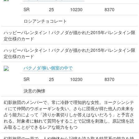
SR
25
10230
8370
ロシアンチョコレート
ハッピーバレンタイン！パクノダが描かれた2015年バレンタイン限
定仕様のカード
ハッピーバレンタイン！パクノダが描かれた2015年バレンタイン限
定仕様のカード
パクノダ/狭い個室の中で
SR
25
10230
8370
決意の胸懐
幻影旅団のメンバーで、常に冷静で理知的な女性。ヨークシンシテ
ィにて仲間のウボォーギンを失い、さらに団長が得た他人の未来を
占う能力によって「誇りか裏切りしか答えはないだろう」と予言さ
れる。対象者に触れて質問をすることで記憶を刺激し、原記憶を読
み取ることができるレアな能力をもつ
幻影旅団の一員で、人や物体から記憶を読み取る特質系の能力を持