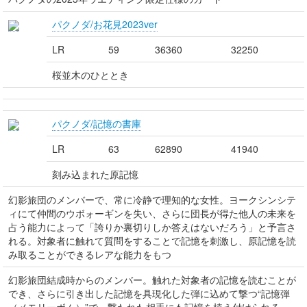
パクノダ/お花見2023ver
LR
59
36360
32250
桜並木のひととき
パクノダ/記憶の書庫
LR
63
62890
41940
刻み込まれた原記憶
幻影旅団のメンバーで、常に冷静で理知的な女性。ヨークシンシテ
ィにて仲間のウボォーギンを失い、さらに団長が得た他人の未来を
占う能力によって「誇りか裏切りしか答えはないだろう」と予言さ
れる。対象者に触れて質問をすることで記憶を刺激し、原記憶を読
み取ることができるレアな能力をもつ
幻影旅団結成時からのメンバー。触れた対象者の記憶を読むことが
でき、さらに引き出した記憶を具現化した弾に込めて撃つ“記憶弾