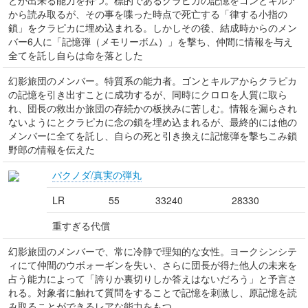
とが出来る能力を持つ。標的であるクラピカの記憶をゴンとキルア
から読み取るが、その事を喋った時点で死亡する「律する小指の
鎖」をクラピカに埋め込まれる。しかしその後、結成時からのメン
バー6人に「記憶弾（メモリーボム）」を撃ち、仲間に情報を与え
全てを託し自らは命を落とした
幻影旅団のメンバー。特質系の能力者。ゴンとキルアからクラピカ
の記憶を引き出すことに成功するが、同時にクロロを人質に取ら
れ、団長の救出か旅団の存続かの板挟みに苦しむ。情報を漏らされ
ないようにとクラピカに念の鎖を埋め込まれるが、最終的には他の
メンバーに全てを託し、自らの死と引き換えに記憶弾を撃ちこみ鎖
野郎の情報を伝えた
パクノダ/真実の弾丸
LR
55
33240
28330
重すぎる代償
幻影旅団のメンバーで、常に冷静で理知的な女性。ヨークシンシテ
ィにて仲間のウボォーギンを失い、さらに団長が得た他人の未来を
占う能力によって「誇りか裏切りしか答えはないだろう」と予言さ
れる。対象者に触れて質問をすることで記憶を刺激し、原記憶を読
み取ることができるレアな能力をもつ