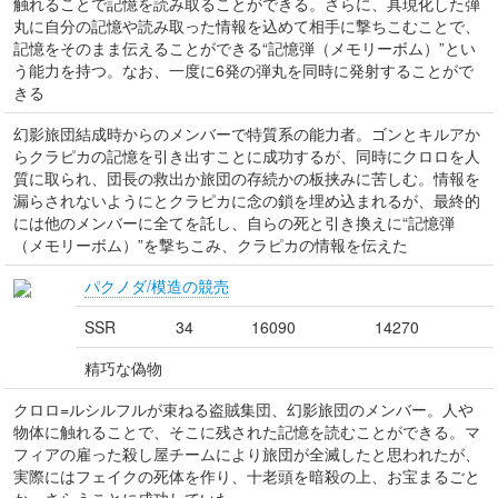
触れることで記憶を読み取ることができる。さらに、具現化した弾
丸に自分の記憶や読み取った情報を込めて相手に撃ちこむことで、
記憶をそのまま伝えることができる“記憶弾（メモリーボム）”とい
う能力を持つ。なお、一度に6発の弾丸を同時に発射することがで
きる
幻影旅団結成時からのメンバーで特質系の能力者。ゴンとキルアか
らクラピカの記憶を引き出すことに成功するが、同時にクロロを人
質に取られ、団長の救出か旅団の存続かの板挟みに苦しむ。情報を
漏らされないようにとクラピカに念の鎖を埋め込まれるが、最終的
には他のメンバーに全てを託し、自らの死と引き換えに“記憶弾
（メモリーボム）”を撃ちこみ、クラピカの情報を伝えた
パクノダ/模造の競売
SSR
34
16090
14270
精巧な偽物
クロロ=ルシルフルが束ねる盗賊集団、幻影旅団のメンバー。人や
物体に触れることで、そこに残された記憶を読むことができる。マ
フィアの雇った殺し屋チームにより旅団が全滅したと思われたが、
実際にはフェイクの死体を作り、十老頭を暗殺の上、お宝まるごと