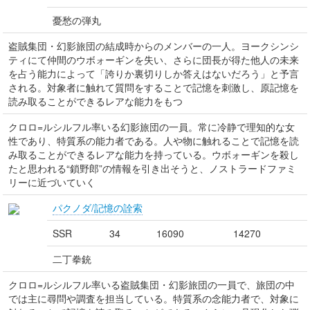
憂愁の弾丸
盗賊集団・幻影旅団の結成時からのメンバーの一人。ヨークシンシ
ティにて仲間のウボォーギンを失い、さらに団長が得た他人の未来
を占う能力によって「誇りか裏切りしか答えはないだろう」と予言
される。対象者に触れて質問をすることで記憶を刺激し、原記憶を
読み取ることができるレアな能力をもつ
クロロ=ルシルフル率いる幻影旅団の一員。常に冷静で理知的な女
性であり、特質系の能力者である。人や物に触れることで記憶を読
み取ることができるレアな能力を持っている。ウボォーギンを殺し
たと思われる“鎖野郎”の情報を引き出そうと、ノストラードファミ
リーに近づいていく
パクノダ/記憶の詮索
SSR
34
16090
14270
二丁拳銃
クロロ=ルシルフル率いる盗賊集団・幻影旅団の一員で、旅団の中
では主に尋問や調査を担当している。特質系の念能力者で、対象に