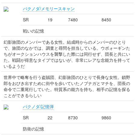
パクノダ/メモリースキャン
SR
19
7480
8450
戦いの記憶
幻影旅団のメンバーである女性。結成時からのメンバーのひとり
で、旅団のなかでは、調査と尋問を担当している。ウボォーギンた
ちがオークションハウスを襲撃した際には同行せず、団長と共にい
た。戦闘が得意なタイプではないが、非常にレアな念能力を持って
いるようだ
世界中で略奪を行う盗賊団、幻影旅団のひとりで長身な女性。鎖野
郎をおびき出すために街中を歩いていたノブナガとマチを、団長の
命令で二重尾行していた。特質系の能力を持ち、相手の記憶を探る
ことができるらしい
パクノダ/記憶弾
SR
22
8730
9860
防衛の記憶