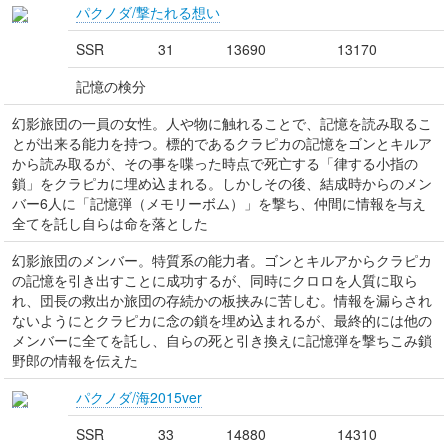
パクノダ/撃たれる想い
SSR
31
13690
13170
記憶の検分
幻影旅団の一員の女性。人や物に触れることで、記憶を読み取るこ
とが出来る能力を持つ。標的であるクラピカの記憶をゴンとキルア
から読み取るが、その事を喋った時点で死亡する「律する小指の
鎖」をクラピカに埋め込まれる。しかしその後、結成時からのメン
バー6人に「記憶弾（メモリーボム）」を撃ち、仲間に情報を与え
全てを託し自らは命を落とした
幻影旅団のメンバー。特質系の能力者。ゴンとキルアからクラピカ
の記憶を引き出すことに成功するが、同時にクロロを人質に取ら
れ、団長の救出か旅団の存続かの板挟みに苦しむ。情報を漏らされ
ないようにとクラピカに念の鎖を埋め込まれるが、最終的には他の
メンバーに全てを託し、自らの死と引き換えに記憶弾を撃ちこみ鎖
野郎の情報を伝えた
パクノダ/海2015ver
SSR
33
14880
14310