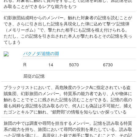
れる。対象者に触れて質問をすることで記憶を刺激し、原記憶を読
み取ることができるレアな能力をもつ
幻影旅団結成時からのメンバー。触れた対象者の記憶を読むことが
でき、さらに引き出した記憶を具現化した弾に込めて撃つ“記憶弾
（メモリーボム）”で、撃たれた相手にも記憶を植え付けられる。
ただし、この記憶を引き出された本人が撃たれるとその記憶を失っ
てしまう
パクノダ/追憶の淵
R
14
5070
6730
屈従の記憶
ブラックリストにおいて、高危険度のランクAに指定されている盗
賊集団、幻影旅団のメンバー。特質系の能力者であり、人や物体に
触れることでそこに残された記憶を読むことができる。記憶の底の
最も純粋な原記憶を読み取るので、何人にも偽証は不可能だ。捕え
たゴンとキルアに触れ、“鎖野郎”の情報を知らないか探っている
旅団の中では調査や尋問を担当するメンバー。記憶を読み取る特質
系の能力を持ち、旅団において尋問の役割を果たしている。読み取
った記憶を弾にし、具現化した銃で相手に撃ちこむことで、その記