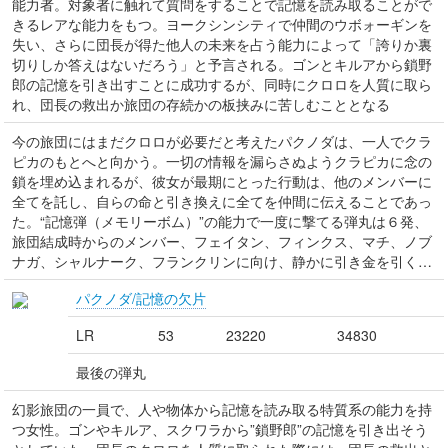
能力者。対象者に触れて質問をすることで記憶を読み取ることがで
きるレアな能力をもつ。ヨークシンシティで仲間のウボォーギンを
失い、さらに団長が得た他人の未来を占う能力によって「誇りか裏
切りしか答えはないだろう」と予言される。ゴンとキルアから鎖野
郎の記憶を引き出すことに成功するが、同時にクロロを人質に取ら
れ、団長の救出か旅団の存続かの板挟みに苦しむこととなる
今の旅団にはまだクロロが必要だと考えたパクノダは、一人でクラ
ピカのもとへと向かう。一切の情報を漏らさぬようクラピカに念の
鎖を埋め込まれるが、彼女が最期にとった行動は、他のメンバーに
全てを託し、自らの命と引き換えに全てを仲間に伝えることであっ
た。“記憶弾（メモリーボム）”の能力で一度に撃てる弾丸は６発、
旅団結成時からのメンバー、フェイタン、フィンクス、マチ、ノブ
ナガ、シャルナーク、フランクリンに向け、静かに引き金を引く…
パクノダ/記憶の欠片
LR
53
23220
34830
最後の弾丸
幻影旅団の一員で、人や物体から記憶を読み取る特質系の能力を持
つ女性。ゴンやキルア、スクワラから”鎖野郎”の記憶を引き出そう