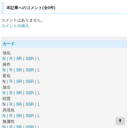
本記事へのコメント(全0件)
コメントはありません。
コメントの挿入
カード
強化
N
｜
R
｜
SR
｜
SSR
｜
L
操作
N
｜
R
｜
SR
｜
SSR
｜
L
変化
N｜
R
｜
SR
｜
SSR
｜
L
放出
N
｜
R
｜
SR
｜
SSR
｜
L
特質
N｜
R
｜
SR
｜
SSR
｜
L
具現化
N
｜
R
｜
SR
｜
SSR
｜
L
無属性
N
｜
R
｜
SR
｜
SSR
｜
L