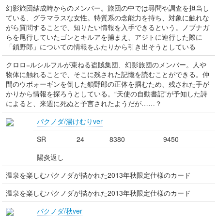
幻影旅団結成時からのメンバー。旅団の中では尋問や調査を担当し
ている、グラマラスな女性。特質系の念能力を持ち、対象に触れな
がら質問することで、知りたい情報を入手できるという。ノブナガ
らを尾行していたゴンとキルアを捕まえ、アジトに連行した際に
「鎖野郎」についての情報をふたりから引き出そうとしている
クロロ=ルシルフルが束ねる盗賊集団、幻影旅団のメンバー。人や
物体に触れることで、そこに残された記憶を読むことができる。仲
間のウボォーギンを倒した鎖野郎の正体を掴むため、残された手が
かりから情報を探ろうとしている。“天使の自動書記”が予知した詩
によると、来週に死ぬと予言されたようだが……？
パクノダ/湯けむりver
SR
24
8380
9450
陽炎返し
温泉を楽しむパクノダが描かれた2013年秋限定仕様のカード
温泉を楽しむパクノダが描かれた2013年秋限定仕様のカード
パクノダ/秋ver