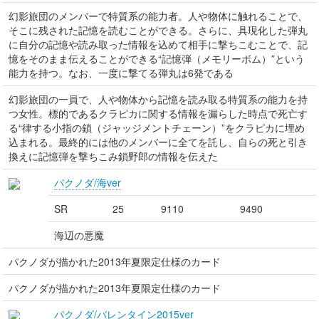
幻影旅団のメンバーで特質系の能力者。人や物体に触れることで、
そこに残された記憶を読むことができる。さらに、具現化した弾丸
に自分の記憶や読み取った情報を込めて相手に撃ちこむことで、記
憶をそのまま伝えることができる“記憶弾（メモリーボム）”という
能力を持つ。なお、一度に撃てる弾丸は6発である
幻影旅団の一員で、人や物体から記憶を読み取る特質系の能力を持
つ女性。標的であるクラピカに関する情報を漏らした時点で死亡す
る“律する小指の鎖（ジャッジメントチェーン）”をクラピカに埋め
込まれる。最終的には他のメンバーに全てを託し、自らの死と引き
換えに記憶弾を撃ちこみ鎖野郎の情報を伝えた
パクノダ/海ver
SR
25
9110
9490
海辺の悪魔
パクノダが描かれた2013年夏限定仕様のカード
パクノダが描かれた2013年夏限定仕様のカード
パクノダ/バレンタイン2015ver