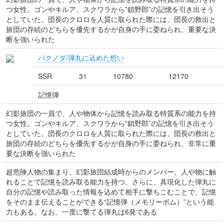
つ女性。ゴンやキルア、スクワラから”鎖野郎”の記憶を引き出そう
としていた。団長のクロロを人質に取られた際には、団長の救出と
旅団の存続のどちらを優先するかが自身の手に委ねられ、重要な決
断を強いられた
パクノダ/弾丸に込めた想い
SSR
31
10780
12170
記憶弾
幻影旅団の一員で、人や物体から記憶を読み取る特質系の能力を持
つ女性。ゴンやキルア、スクワラから”鎖野郎”の記憶を引き出そう
としていた。団長のクロロを人質に取られた際には、団長の救出と
旅団の存続のどちらを優先するかが自身の手に委ねられ、非常に重
要な決断を強いられた
超危険人物の集まり、幻影旅団結成時からのメンバー。人や物に触
れることで記憶を読み取る能力を持つ。さらに、具現化した弾丸に
自分の記憶や読み取った情報を込めて相手に撃ちこむことで、記憶
をそのまま伝えることができる“記憶弾（メモリーボム）”という能
力もある。なお、一度に撃てる弾丸は6発である