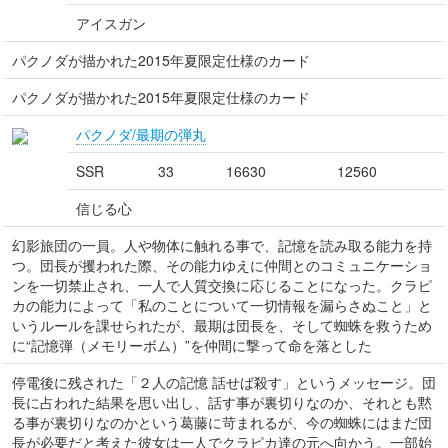
アイスガン
パクノダが描かれた2015年夏限定仕様のカード
パクノダが描かれた2015年夏限定仕様のカード
パクノダ/最期の弾丸
SSR
33
16630
12560
信じる心
幻影旅団の一員。人や物体に触れる事で、記憶を読み取る能力を持
つ。団長が攫われた際、その能力ゆえに仲間とのコミュニケーショ
ンを一切禁止され、一人で人質交換に応じることになった。クラピ
カの能力によって「私のことについて一切情報を漏らさぬこと」と
いうルールを課せられたが、最期は団長を、そして蜘蛛を救うため
に“記憶弾（メモリーボム）”を仲間に撃って命を落とした
停電後に残された「２人の記憶 話せば殺す」というメッセージ。団
長に占われた結果を思い出し、話す事が裏切りなのか、それとも黙
る事が裏切りなのかという葛藤に苛まれるが、今の蜘蛛にはまだ団
長が必要だと考えた彼女は一人でクラピカ達の元へ向かう。一部始