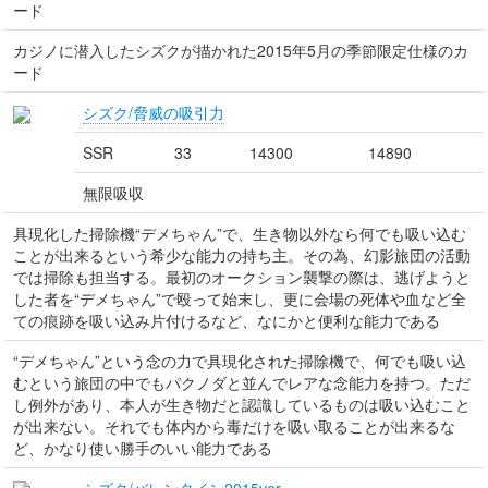
ード
カジノに潜入したシズクが描かれた2015年5月の季節限定仕様のカ
ード
シズク/脅威の吸引力
SSR
33
14300
14890
無限吸収
具現化した掃除機“デメちゃん”で、生き物以外なら何でも吸い込む
ことが出来るという希少な能力の持ち主。その為、幻影旅団の活動
では掃除も担当する。最初のオークション襲撃の際は、逃げようと
した者を“デメちゃん”で殴って始末し、更に会場の死体や血など全
ての痕跡を吸い込み片付けるなど、なにかと便利な能力である
“デメちゃん”という念の力で具現化された掃除機で、何でも吸い込
むという旅団の中でもパクノダと並んでレアな念能力を持つ。ただ
し例外があり、本人が生き物だと認識しているものは吸い込むこと
が出来ない。それでも体内から毒だけを吸い取ることが出来るな
ど、かなり使い勝手のいい能力である