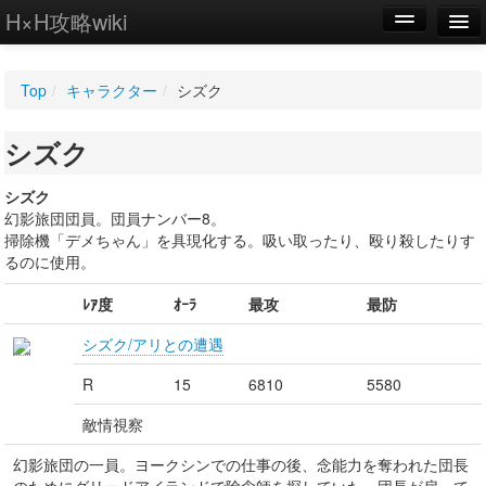
H×H攻略wiki
編集
Top
/
キャラクター
/
シズク
新規
シズク
WIKI
設定
シズク
幻影旅団団員。団員ナンバー8。
掃除機「デメちゃん」を具現化する。吸い取ったり、殴り殺したりす
るのに使用。
ﾚｱ度
ｵｰﾗ
最攻
最防
シズク/アリとの遭遇
R
15
6810
5580
敵情視察
幻影旅団の一員。ヨークシンでの仕事の後、念能力を奪われた団長