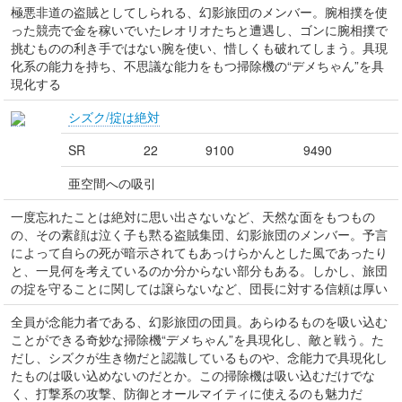
極悪非道の盗賊としてしられる、幻影旅団のメンバー。腕相撲を使
った競売で金を稼いでいたレオリオたちと遭遇し、ゴンに腕相撲で
挑むものの利き手ではない腕を使い、惜しくも破れてしまう。具現
化系の能力を持ち、不思議な能力をもつ掃除機の“デメちゃん”を具
現化する
シズク/掟は絶対
SR
22
9100
9490
亜空間への吸引
一度忘れたことは絶対に思い出さないなど、天然な面をもつもの
の、その素顔は泣く子も黙る盗賊集団、幻影旅団のメンバー。予言
によって自らの死が暗示されてもあっけらかんとした風であったり
と、一見何を考えているのか分からない部分もある。しかし、旅団
の掟を守ることに関しては譲らないなど、団長に対する信頼は厚い
全員が念能力者である、幻影旅団の団員。あらゆるものを吸い込む
ことができる奇妙な掃除機“デメちゃん”を具現化し、敵と戦う。た
だし、シズクが生き物だと認識しているものや、念能力で具現化し
たものは吸い込めないのだとか。この掃除機は吸い込むだけでな
く、打撃系の攻撃、防御とオールマイティに使えるのも魅力だ