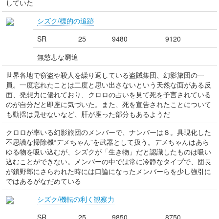
していた
シズク/標的の追跡
SR
25
9480
9120
無慈悲な窮追
世界各地で窃盗や殺人を繰り返している盗賊集団、幻影旅団の一
員。一度忘れたことは二度と思い出さないという天然な面がある反
面、発想力に優れており、クロロの占いを見て死を予言されている
のが自分だと即座に気づいた。また、死を宣告されたことについて
も動揺は見せないなど、肝が座った部分もあるようだ
クロロが率いる幻影旅団のメンバーで、ナンバーは８。具現化した
不思議な掃除機“デメちゃん”を武器として扱う。デメちゃんはあら
ゆる物を吸い込むが、シズクが「生き物」だと認識したものは吸い
込むことができない。メンバーの中では常に冷静なタイプで、団長
が鎖野郎にさらわれた時には口論になったメンバーらを少し強引に
ではあるがなだめている
シズク/機転の利く観察力
SR
25
9850
8750