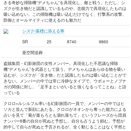
きる奇妙な掃除機“デメちゃん”を具現化し、敵と戦う。ただし、シ
ズクが生き物だと認識しているものや、念能力で具現化したものは
吸い込めない。この掃除機は吸い込むだけでなく、打撃系の攻撃、
防御とオールマイティに使えるのも魅力だ
シズク/墓標に添える華
SR
25
8740
9860
亜空間送葬
盗賊集団・幻影旅団の女性メンバー。具現化した不思議な掃除
機“デメちゃん”を武器として扱う。デメちゃんはあらゆる物を吸い
込むが、シズクが「生き物」だと認識したものは吸い込むことがで
きない。メンバーの中では常に冷静なタイプで、ウボォーとノブナ
ガの関係に対し、「足手まといがいると強くなるってことね」と語
っている
クロロ=ルシルフル率いる幻影旅団の一員で、メンバーの中ではヒ
ソカと並んで新顔にあたる。クロロがネオンから奪った能力による
占いを見て「菊が葉もろとも涸れ落ちて」というフレーズから団員
ナンバー8番の自分が死ぬと予想し、自分も占うよう頼む。予想が
的中して自らが死ぬと予言されるが、全く動じることはなく平然と