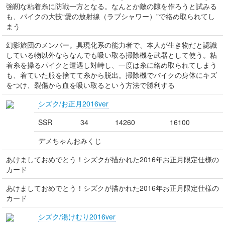
強靭な粘着糸に防戦一方となる。なんとか敵の隙を作ろうと試みる
も、パイクの大技“愛の放射線（ラブシャワー）”で絡め取られてし
まう
幻影旅団のメンバー。具現化系の能力者で、本人が生き物だと認識
している物以外ならなんでも吸い取る掃除機を武器として使う。粘
着糸を操るパイクと遭遇し対峙し、一度は糸に絡め取られてしまう
も、着ていた服を捨てて糸から脱出。掃除機でパイクの身体にキズ
をつけ、裂傷から血を吸い取るという方法で勝利する
シズク/お正月2016ver
SSR
34
14260
16100
デメちゃんおみくじ
あけましておめでとう！シズクが描かれた2016年お正月限定仕様の
カード
あけましておめでとう！シズクが描かれた2016年お正月限定仕様の
カード
シズク/湯けむり2016ver