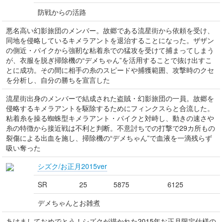
防戦からの活路
悪名高い幻影旅団のメンバー。故郷である流星街から依頼を受け、
同地を侵略しているキメラアントを退治することになった。ザザン
の側近・パイクから強靭な粘着糸での猛攻を受けて捕まってしまう
が、衣服を脱ぎ掃除機の“デメちゃん”を活用することで抜け出すこ
とに成功。その間に相手の糸のスピードや捕獲範囲、攻撃時のクセ
を分析し、自分の勝ちを宣言した
流星街出身のメンバーで結成された盗賊・幻影旅団の一員。故郷を
侵略するキメラアントを駆除するためにフィンクスらと合流した。
粘着糸を操る蜘蛛型キメラアント・パイクと対峙し、動きの速さや
糸の特徴から接近戦は不利と判断。不意討ちでの打撃で29カ所もの
裂傷による出血を施し、掃除機の“デメちゃん”で血液を一滴残らず
吸い奪った
シズク/お正月2015ver
SR
25
5875
6125
デメちゃんとお雑煮
あけましておめでとう！シズクが描かれた2015年お正月限定仕様の