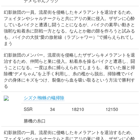
デメちゃんノック
幻影旅団の一員。流星街を侵略したキメラアントを退治するため、
フェイタンやシャルナークらと共にアリの巣に侵入。ザザンに心酔
しているパイクと遭遇し闘うことになるが、パイクの素早い動きと
強靭な粘着糸に防戦一方となる。なんとか敵の隙を作ろうと試みる
も、パイクの大技“愛の放射線（ラブシャワー）”で捕らえられてし
まう
幻影旅団のメンバー。流星街を侵略したザザンらキメラアントを退
治するため、仲間らと巣に侵入。粘着糸を操るパイクと遭遇し、闘
うことになる。一度は糸に捕らえられてしまうも、着ていた服と掃
除機“デメちゃん”を上手く利用し、糸の檻から脱出。掃除機でパイ
クの身体にキズをつけ、裂傷から血を吸い取るという方法で勝利す
る
シズク/蜘蛛の蟻掃除
SSR
34
18210
12150
勝機の糸口
幻影旅団の一員。流星街に侵略したキメラアントを退治するため、
フェイタンやシャルナークらと共にアリの巣に侵入。ザザンに心酔