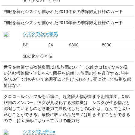
文学少女の早とちり
制服を着たシズクが描かれた2013年春の季節限定仕様のカード
制服を着たシズクが描かれた2013年春の季節限定仕様のカード
シズク/異次元吸気
SR
24
9800
8030
無効化する奇技
世界を暗躍する盗賊集団､幻影旅団のﾒﾝﾊﾞｰ｡念能力は様々なもの吸
い込む掃除機“ﾃﾞﾒちゃん”｡団長を信頼し､旅団の掟を遵守する｡的中
率100ﾊﾟｰｾﾝﾄの占いで来週死ぬと告げられるも､死に対して特別な感
情はない
クロロ＝ルシルフルを筆頭に、超危険人物が集まる盗賊集団、幻影
旅団のメンバー。彼女が具現化する掃除機は、シズクが生き物だと
認識しているものと念能力で具現化したもの以外は、なんでも吸い
込むことができる。最後に吸い込んだモノは吐き出すことができる
ので、お宝強奪にはうってつけの能力だ
シズク/陸上部ver