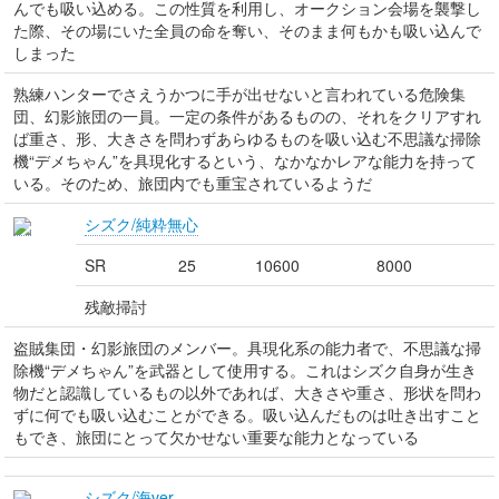
んでも吸い込める。この性質を利用し、オークション会場を襲撃し
た際、その場にいた全員の命を奪い、そのまま何もかも吸い込んで
しまった
熟練ハンターでさえうかつに手が出せないと言われている危険集
団、幻影旅団の一員。一定の条件があるものの、それをクリアすれ
ば重さ、形、大きさを問わずあらゆるものを吸い込む不思議な掃除
機“デメちゃん”を具現化するという、なかなかレアな能力を持って
いる。そのため、旅団内でも重宝されているようだ
シズク/純粋無心
SR
25
10600
8000
残敵掃討
盗賊集団・幻影旅団のメンバー。具現化系の能力者で、不思議な掃
除機“デメちゃん”を武器として使用する。これはシズク自身が生き
物だと認識しているもの以外であれば、大きさや重さ、形状を問わ
ずに何でも吸い込むことができる。吸い込んだものは吐き出すこと
もでき、旅団にとって欠かせない重要な能力となっている
シズク/海ver