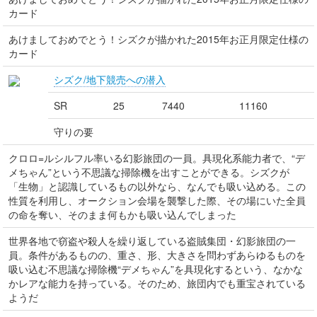
カード
あけましておめでとう！シズクが描かれた2015年お正月限定仕様の
カード
シズク/地下競売への潜入
SR
25
7440
11160
守りの要
クロロ=ルシルフル率いる幻影旅団の一員。具現化系能力者で、“デ
メちゃん”という不思議な掃除機を出すことができる。シズクが
「生物」と認識しているもの以外なら、なんでも吸い込める。この
性質を利用し、オークション会場を襲撃した際、その場にいた全員
の命を奪い、そのまま何もかも吸い込んでしまった
世界各地で窃盗や殺人を繰り返している盗賊集団・幻影旅団の一
員。条件があるものの、重さ、形、大きさを問わずあらゆるものを
吸い込む不思議な掃除機“デメちゃん”を具現化するという、なかな
かレアな能力を持っている。そのため、旅団内でも重宝されている
ようだ