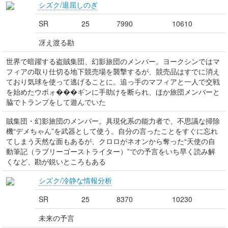
シズク/退屈しのぎ
SR
25
7990
10610
冴え渡る勘
世界で暗躍する盗賊集団、幻影旅団のメンバー。ヨークシンではマ
フィアの取り仕切る地下競売場を襲撃するが、競売品はすでに消え
ており気球を使って逃げることに。追っ手のマフィアと一人で交戦
を始めたウボォ���ギンに手助けを断られ、ほか旅団メンバーと
脇でトランプをして遊んでいた
賊集団・幻影旅団のメンバー。具現化系の能力者で、不思議な掃除
機“デメちゃん”を武器として使う。自分の言ったことをすぐに忘れ
てしまう天然な面もあるが、クロロがネオンから奪った“天使の自
動筆記（ラブリーゴーストライター）”での予言をいち早く読み解
くなど、勘が鋭いところもある
シズク/冷静な情報分析
SR
25
8370
10230
未来の予言