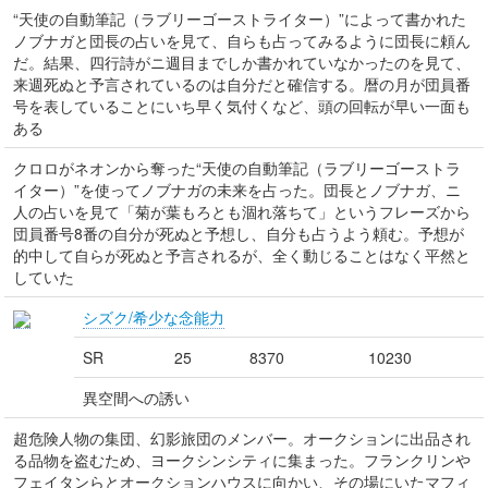
“天使の自動筆記（ラブリーゴーストライター）”によって書かれた
ノブナガと団長の占いを見て、自らも占ってみるように団長に頼ん
だ。結果、四行詩がニ週目までしか書かれていなかったのを見て、
来週死ぬと予言されているのは自分だと確信する。暦の月が団員番
号を表していることにいち早く気付くなど、頭の回転が早い一面も
ある
クロロがネオンから奪った“天使の自動筆記（ラブリーゴーストラ
イター）”を使ってノブナガの未来を占った。団長とノブナガ、ニ
人の占いを見て「菊が葉もろとも涸れ落ちて」というフレーズから
団員番号8番の自分が死ぬと予想し、自分も占うよう頼む。予想が
的中して自らが死ぬと予言されるが、全く動じることはなく平然と
していた
シズク/希少な念能力
SR
25
8370
10230
異空間への誘い
超危険人物の集団、幻影旅団のメンバー。オークションに出品され
る品物を盗むため、ヨークシンシティに集まった。フランクリンや
フェイタンらとオークションハウスに向かい、その場にいたマフィ