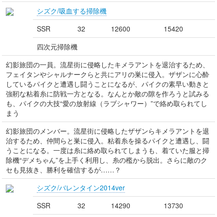
シズク/吸血する掃除機
SSR
32
12600
15420
四次元掃除機
幻影旅団の一員。流星街に侵略したキメラアントを退治するため、
フェイタンやシャルナークらと共にアリの巣に侵入。ザザンに心酔
しているパイクと遭遇し闘うことになるが、パイクの素早い動きと
強靭な粘着糸に防戦一方となる。なんとか敵の隙を作ろうと試みる
も、パイクの大技“愛の放射線（ラブシャワー）”で絡め取られてし
まう
幻影旅団のメンバー。流星街に侵略したザザンらキメラアントを退
治するため、仲間らと巣に侵入。粘着糸を操るパイクと遭遇し、闘
うことになる。一度は糸に絡め取られてしまうも、着ていた服と掃
除機“デメちゃん”を上手く利用し、糸の檻から脱出。さらに敵のク
セも見抜き、勝利を確信するが……？
シズク/バレンタイン2014ver
SSR
32
14290
13730