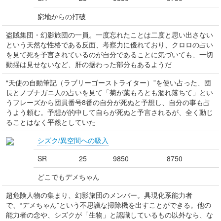
窮地からの打破
盗賊集団・幻影旅団の一員。一度忘れたことは二度と思い出さない
という天然な性格である反面、考察力に優れており、クロロの占い
を見て死を予言されているのが自分であることに気づいても、一切
動揺は見せないなど、肝の据わった部分もあるようだ
“天使の自動筆記（ラブリーゴーストライター）”を使い占った、団
長とノブナガニ人の占いを見て「菊が葉もろとも涸れ落ちて」とい
うフレーズから団員番号8番の自分が死ぬと予想し、自分の事も占
うよう頼む。予想が的中して自らが死ぬと予言されるが、全く動じ
ることはなく平然としていた
シズク/異空間への吸入
SR
25
9850
8750
どこでもデメちゃん
超危険人物の集まり、幻影旅団のメンバー。具現化系能力者
で、“デメちゃん”という不思議な掃除機を出すことができる。他の
能力者の念や、シズクが「生物」と認識しているもの以外なら、な