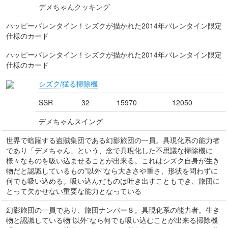
デメちゃんクッキング
ハッピーバレンタイン！シズクが描かれた2014年バレンタイン限定
仕様のカード
ハッピーバレンタイン！シズクが描かれた2014年バレンタイン限定
仕様のカード
シズク/猛る掃除機
SSR
32
15970
12050
デメちゃんスイング
世界で暗躍する盗賊集団である幻影旅団の一員。具現化系の能力者
であり「デメちゃん」という、念で具現化した不思議な掃除機に
様々なものを吸い込ませることが出来る。これはシズク自身が生き
物だと認識しているもの”以外”なら大きさや重さ、形状を問わずに
何でも吸い込める。吸い込んだものは吐き出すこともでき、旅団に
とって欠かせない重要な能力となっている
幻影旅団の一員であり、旅団ナンバー８。具現化系の能力者。生き
物と認識している物“以外”なら何でも吸い込むことが出来る掃除機