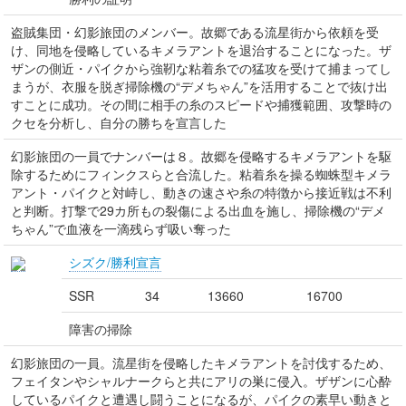
盗賊集団・幻影旅団のメンバー。故郷である流星街から依頼を受
け、同地を侵略しているキメラアントを退治することになった。ザ
ザンの側近・パイクから強靭な粘着糸での猛攻を受けて捕まってし
まうが、衣服を脱ぎ掃除機の“デメちゃん”を活用することで抜け出
すことに成功。その間に相手の糸のスピードや捕獲範囲、攻撃時の
クセを分析し、自分の勝ちを宣言した
幻影旅団の一員でナンバーは８。故郷を侵略するキメラアントを駆
除するためにフィンクスらと合流した。粘着糸を操る蜘蛛型キメラ
アント・パイクと対峙し、動きの速さや糸の特徴から接近戦は不利
と判断。打撃で29カ所もの裂傷による出血を施し、掃除機の“デメ
ちゃん”で血液を一滴残らず吸い奪った
シズク/勝利宣言
SSR
34
13660
16700
障害の掃除
幻影旅団の一員。流星街を侵略したキメラアントを討伐するため、
フェイタンやシャルナークらと共にアリの巣に侵入。ザザンに心酔
しているパイクと遭遇し闘うことになるが、パイクの素早い動きと