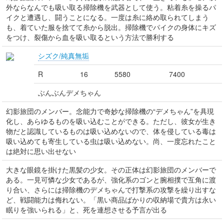
外ならなんでも吸い取る掃除機を武器として使う。粘着糸を操るパ
イクと遭遇し、闘うことになる。一度は糸に絡め取られてしまう
も、着ていた服を捨てて糸から脱出。掃除機でパイクの身体にキズ
をつけ、裂傷から血を吸い取るという方法で勝利する
シズク/純真無垢
R
16
5580
7400
ぶんぶんデメちゃん
幻影旅団のメンバー。念能力で奇妙な掃除機の“デメちゃん”を具現
化し、あらゆるものを吸い込むことができる。ただし、彼女が生き
物だと認識しているものは吸い込めないので、体を侵している毒は
吸い込めても寄生している虫は吸い込めない。尚、一度忘れたこと
は絶対に思い出せない
大きな眼鏡を掛けた黒髪の少女。その正体は幻影旅団のメンバーで
ある。一見可憐な少女であるが、強化系のゴンと腕相撲で互角に渡
り合い、さらには掃除機のデメちゃんで打撃系の攻撃を繰り出すな
ど、戦闘能力は侮れない。「黒い商品ばかりの収納場で貴方は永い
眠りを強いられる」と、死を連想させる予言が出る