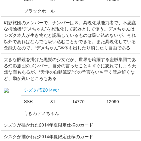
ブラックホール
幻影旅団のメンバーで、ナンバーは８。具現化系能力者で、不思議
な掃除機“デメちゃん”を具現化して武器として使う。デメちゃんは
シズク本人が生き物だと認識しているものは吸い込めないが、それ
以外であればなんでも吸い込むことができる。また具現化している
念能力なので、“デメちゃん”本体も出したり消したり自由である
大きな眼鏡を掛けた黒髪の少女だが、世界を暗躍する盗賊集団であ
る幻影旅団のメンバー。自分の言ったことをすぐに忘れてしまう天
然な面もあるが、“天使の自動筆記”での予言をいち早く読み解くな
ど、勘が鋭いところもある
シズク/海2014ver
SSR
31
14770
12090
うきわデメちゃん
シズクが描かれた2014年夏限定仕様のカード
シズクが描かれた2014年夏限定仕様のカード