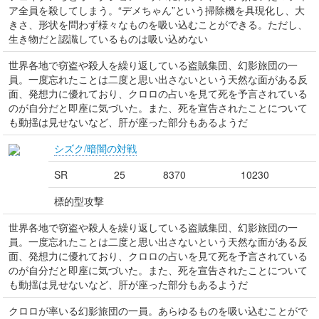
ア全員を殺してしまう。“デメちゃん”という掃除機を具現化し、大
きさ、形状を問わず様々なものを吸い込むことができる。ただし、
生き物だと認識しているものは吸い込めない
世界各地で窃盗や殺人を繰り返している盗賊集団、幻影旅団の一
員。一度忘れたことは二度と思い出さないという天然な面がある反
面、発想力に優れており、クロロの占いを見て死を予言されている
のが自分だと即座に気づいた。また、死を宣告されたことについて
も動揺は見せないなど、肝が座った部分もあるようだ
シズク/暗闇の対戦
SR
25
8370
10230
標的型攻撃
世界各地で窃盗や殺人を繰り返している盗賊集団、幻影旅団の一
員。一度忘れたことは二度と思い出さないという天然な面がある反
面、発想力に優れており、クロロの占いを見て死を予言されている
のが自分だと即座に気づいた。また、死を宣告されたことについて
も動揺は見せないなど、肝が座った部分もあるようだ
クロロが率いる幻影旅団の一員。あらゆるものを吸い込むことがで