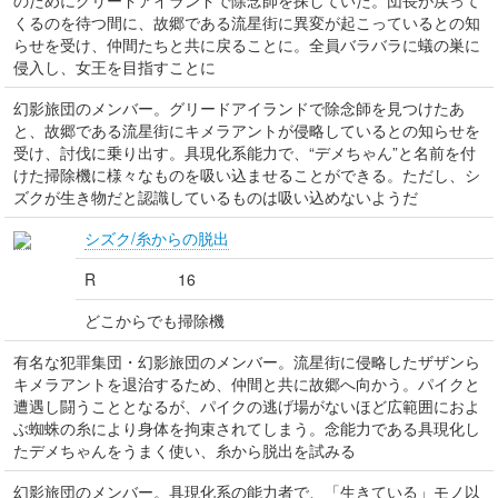
のためにグリードアイランドで除念師を探していた。団長が戻って
くるのを待つ間に、故郷である流星街に異変が起こっているとの知
らせを受け、仲間たちと共に戻ることに。全員バラバラに蟻の巣に
侵入し、女王を目指すことに
幻影旅団のメンバー。グリードアイランドで除念師を見つけたあ
と、故郷である流星街にキメラアントが侵略しているとの知らせを
受け、討伐に乗り出す。具現化系能力で、“デメちゃん”と名前を付
けた掃除機に様々なものを吸い込ませることができる。ただし、シ
ズクが生き物だと認識しているものは吸い込めないようだ
シズク/糸からの脱出
R
16
どこからでも掃除機
有名な犯罪集団・幻影旅団のメンバー。流星街に侵略したザザンら
キメラアントを退治するため、仲間と共に故郷へ向かう。パイクと
遭遇し闘うこととなるが、パイクの逃げ場がないほど広範囲におよ
ぶ蜘蛛の糸により身体を拘束されてしまう。念能力である具現化し
たデメちゃんをうまく使い、糸から脱出を試みる
幻影旅団のメンバー。具現化系の能力者で、「生きている」モノ以