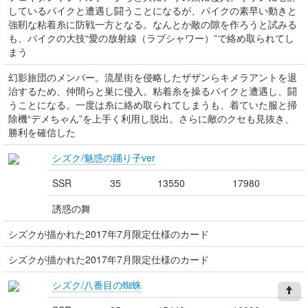
しているパイクと遭遇し闘うことになるが、パイクの素早い動きと
強靭な粘着糸に防戦一方となる。なんとか敵の隙を作ろうと試みる
も、パイクの大技“愛の放射線（ラブシャワー）”で絡め取られてし
まう
幻影旅団のメンバー。流星街を侵略したザザンらキメラアントを退
治するため、仲間らと巣に侵入。粘着糸を操るパイクと遭遇し、闘
うことになる。一度は糸に絡め取られてしまうも、着ていた服と掃
除機“デメちゃん”を上手く利用し脱出。さらに敵のクセも見抜き、
勝利を確信した
シズク/魅惑の踊り子ver
SSR
35
13550
17980
誘惑の舞
シズクが描かれた2017年7月限定仕様のカード
シズクが描かれた2017年7月限定仕様のカード
シズク/八番目の蜘蛛