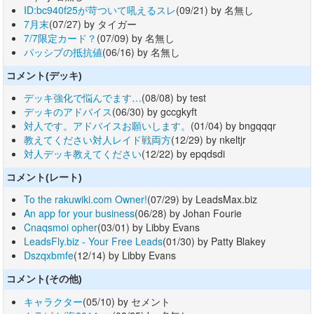
ID:bc940f25が苛ついて吼えるスレ
(09/21) by 名無し
7月末
(07/27) by タイガー
7/7限定カード？
(07/09) by 名無し
パッシブの抵抗値
(06/16) by 名無し
コメント(デッキ)
デッキ強化で悩んでます…
(08/08) by test
デッキのアドバイス
(06/30) by gccgkyft
対人です。アドバイスお願いします。
(01/04) by bngqqqr
教えてください対人レイド戦両方
(12/29) by nkeltjr
対人デッキ教えてください
(12/22) by epqdsdi
コメント(レート)
To the rakuwiki.com Owner!
(07/29) by LeadsMax.biz
An app for your business
(06/28) by Johan Fourie
Cnaqsmoi opher
(03/01) by Libby Evans
LeadsFly.biz - Your Free Leads
(01/30) by Patty Blakey
Dszqxbmfe
(12/14) by Libby Evans
コメント(その他)
キャラクター
(05/10) by セメント