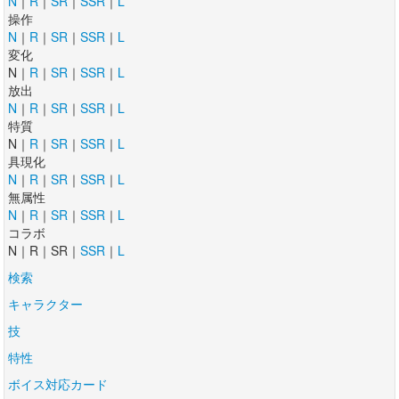
N
｜
R
｜
SR
｜
SSR
｜
L
操作
N
｜
R
｜
SR
｜
SSR
｜
L
変化
N｜
R
｜
SR
｜
SSR
｜
L
放出
N
｜
R
｜
SR
｜
SSR
｜
L
特質
N｜
R
｜
SR
｜
SSR
｜
L
具現化
N
｜
R
｜
SR
｜
SSR
｜
L
無属性
N
｜
R
｜
SR
｜
SSR
｜
L
コラボ
N｜R｜SR｜
SSR
｜
L
検索
キャラクター
技
特性
ボイス対応カード