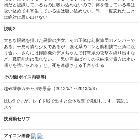
物だと認識しているものは吸い込めないので、体を侵している毒は
吸い込めても寄生している虫は吸い込めない。尚、一度忘れたこと
は絶対に思い出せない
説明2
大きな眼鏡を掛けた黒髪の少女。その正体は幻影旅団のメンバーで
ある。一見可憐な少女であるが、強化系のゴンと腕相撲で互角に渡
り合い、さらには掃除機のデメちゃんで打撃系の攻撃を繰り出すな
ど、戦闘能力は侮れない。「黒い商品ばかりの収納場で貴方は永い
眠りを強いられる」と、死を連想させる予言が出る
その他(ボイス内容等)
超破壊拳ガチャ 4等景品（2013/5/1～2013/5/8）
技Lv9ですが、レイド戦で出すと全体攻撃で発動します。表記ミ
ス？
技発動セリフ
アイコン画像