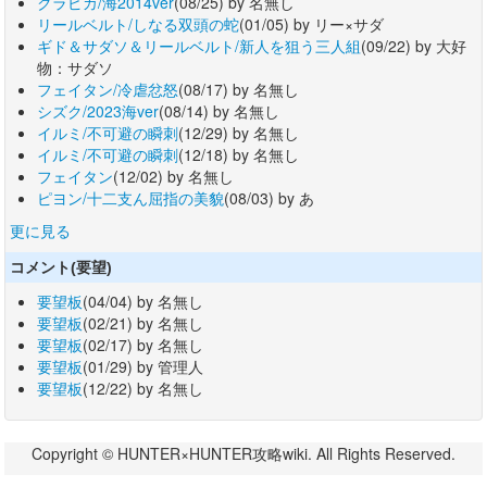
クラピカ/海2014ver
(08/25) by 名無し
リールベルト/しなる双頭の蛇
(01/05) by リー×サダ
ギド＆サダソ＆リールベルト/新人を狙う三人組
(09/22) by 大好
物：サダソ
フェイタン/冷虐忿怒
(08/17) by 名無し
シズク/2023海ver
(08/14) by 名無し
イルミ/不可避の瞬刺
(12/29) by 名無し
イルミ/不可避の瞬刺
(12/18) by 名無し
フェイタン
(12/02) by 名無し
ピヨン/十二支ん屈指の美貌
(08/03) by あ
更に見る
コメント(要望)
要望板
(04/04) by 名無し
要望板
(02/21) by 名無し
要望板
(02/17) by 名無し
要望板
(01/29) by 管理人
要望板
(12/22) by 名無し
Copyright © HUNTER×HUNTER攻略wiki. All Rights Reserved.