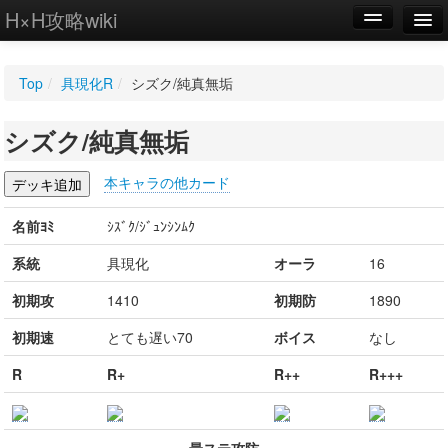
H×H攻略wiki
編集
Top
/
具現化R
/
シズク/純真無垢
新規
シズク/純真無垢
WIKI
設定
本キャラの他カード
名前ﾖﾐ
ｼｽﾞｸ/ｼﾞｭﾝｼﾝﾑｸ
系統
具現化
オーラ
16
初期攻
1410
初期防
1890
初期速
とても遅い70
ボイス
なし
R
R+
R++
R+++