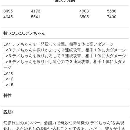
最ステ攻防
3495
4173
4903
5580
4645
5541
6505
7400
技 ぶんぶんデメちゃん
Lv.1 デメちゃんで一発殴って攻撃。相手１体に高いダメージ
Lv.3 デメちゃんを振りかぶって２連続攻撃。相手１体に大ダメージ
Lv.6 デメちゃんを振りおろして３連続攻撃。相手１体に大ダメージ
Lv.9 デメちゃんを振り回し遠心力で３連続攻撃。相手１体に大ダメ
ージ
Lv.10
Lv.12
Lv.15
特性
説明1
幻影旅団のメンバー。念能力で奇妙な掃除機の“デメちゃん”を具現
化し、あらゆるものを吸い込むことができる。ただし、彼女が生き