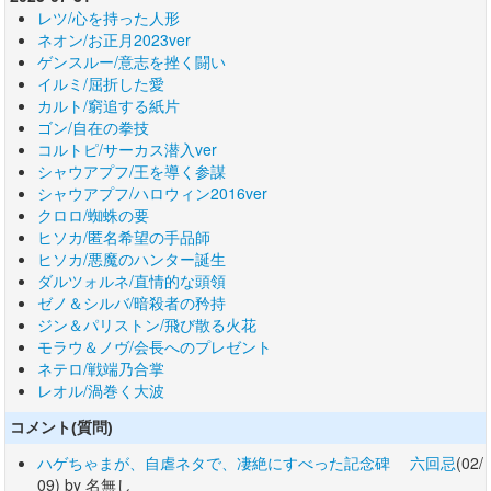
レツ/心を持った人形
ネオン/お正月2023ver
ゲンスルー/意志を挫く闘い
イルミ/屈折した愛
カルト/窮追する紙片
ゴン/自在の拳技
コルトピ/サーカス潜入ver
シャウアプフ/王を導く参謀
シャウアプフ/ハロウィン2016ver
クロロ/蜘蛛の要
ヒソカ/匿名希望の手品師
ヒソカ/悪魔のハンター誕生
ダルツォルネ/直情的な頭領
ゼノ＆シルバ/暗殺者の矜持
ジン＆パリストン/飛び散る火花
モラウ＆ノヴ/会長へのプレゼント
ネテロ/戦端乃合掌
レオル/渦巻く大波
コメント(質問)
ハゲちゃまが、自虐ネタで、凄絶にすべった記念碑 六回忌
(02/
09) by 名無し