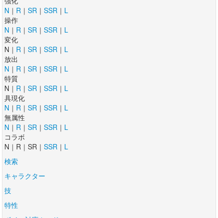
強化
N
｜
R
｜
SR
｜
SSR
｜
L
操作
N
｜
R
｜
SR
｜
SSR
｜
L
変化
N｜
R
｜
SR
｜
SSR
｜
L
放出
N
｜
R
｜
SR
｜
SSR
｜
L
特質
N｜
R
｜
SR
｜
SSR
｜
L
具現化
N
｜
R
｜
SR
｜
SSR
｜
L
無属性
N
｜
R
｜
SR
｜
SSR
｜
L
コラボ
N｜R｜SR｜
SSR
｜
L
検索
キャラクター
技
特性