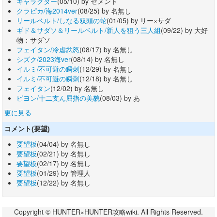
キャラクター
(05/10) by セメント
クラピカ/海2014ver
(08/25) by 名無し
リールベルト/しなる双頭の蛇
(01/05) by リー×サダ
ギド＆サダソ＆リールベルト/新人を狙う三人組
(09/22) by 大好
物：サダソ
フェイタン/冷虐忿怒
(08/17) by 名無し
シズク/2023海ver
(08/14) by 名無し
イルミ/不可避の瞬刺
(12/29) by 名無し
イルミ/不可避の瞬刺
(12/18) by 名無し
フェイタン
(12/02) by 名無し
ピヨン/十二支ん屈指の美貌
(08/03) by あ
更に見る
コメント(要望)
要望板
(04/04) by 名無し
要望板
(02/21) by 名無し
要望板
(02/17) by 名無し
要望板
(01/29) by 管理人
要望板
(12/22) by 名無し
Copyright © HUNTER×HUNTER攻略wiki. All Rights Reserved.