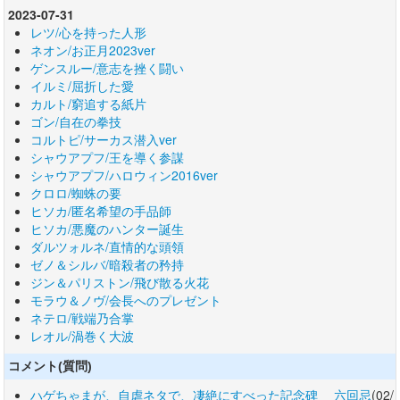
2023-07-31
レツ/心を持った人形
ネオン/お正月2023ver
ゲンスルー/意志を挫く闘い
イルミ/屈折した愛
カルト/窮追する紙片
ゴン/自在の拳技
コルトピ/サーカス潜入ver
シャウアプフ/王を導く参謀
シャウアプフ/ハロウィン2016ver
クロロ/蜘蛛の要
ヒソカ/匿名希望の手品師
ヒソカ/悪魔のハンター誕生
ダルツォルネ/直情的な頭領
ゼノ＆シルバ/暗殺者の矜持
ジン＆パリストン/飛び散る火花
モラウ＆ノヴ/会長へのプレゼント
ネテロ/戦端乃合掌
レオル/渦巻く大波
コメント(質問)
ハゲちゃまが、自虐ネタで、凄絶にすべった記念碑 六回忌
(02/