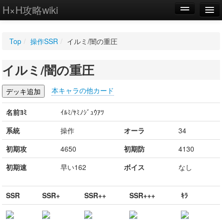
H×H攻略wiki
編集
Top
/
操作SSR
/
イルミ/闇の重圧
新規
イルミ/闇の重圧
WIKI
設定
本キャラの他カード
名前ﾖﾐ
ｲﾙﾐ/ﾔﾐﾉｼﾞｭｳｱﾂ
系統
操作
オーラ
34
初期攻
4650
初期防
4130
初期速
早い162
ボイス
なし
SSR
SSR+
SSR++
SSR+++
ｷﾗ