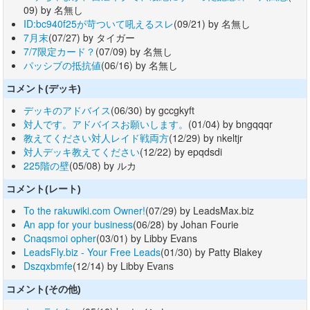
09) by 名無し
ID:bc940f25が苛ついて吼えるスレ
(09/21) by 名無し
7月末
(07/27) by タイガー
7/7限定カード？
(07/09) by 名無し
パッシブの抵抗値
(06/16) by 名無し
コメント(デッキ)
デッキのアドバイス
(06/30) by gccgkyft
対人です。アドバイスお願いします。
(01/04) by bngqqqr
教えてください対人レイド戦両方
(12/29) by nkeltjr
対人デッキ教えてください
(12/22) by epqdsdi
225階の壁
(05/08) by ルカ
コメント(レート)
To the rakuwiki.com Owner!
(07/29) by LeadsMax.biz
An app for your business
(06/28) by Johan Fourie
Cnaqsmoi opher
(03/01) by Libby Evans
LeadsFly.biz - Your Free Leads
(01/30) by Patty Blakey
Dszqxbmfe
(12/14) by Libby Evans
コメント(その他)