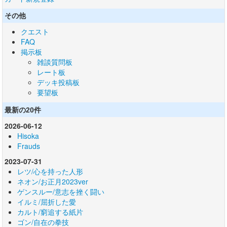
その他
クエスト
FAQ
掲示板
雑談質問板
レート板
デッキ投稿板
要望板
最新の20件
2026-06-12
Hisoka
Frauds
2023-07-31
レツ/心を持った人形
ネオン/お正月2023ver
ゲンスルー/意志を挫く闘い
イルミ/屈折した愛
カルト/窮追する紙片
ゴン/自在の拳技