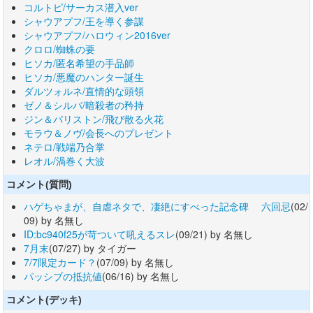
コルトピ/サーカス潜入ver
シャウアプフ/王を導く参謀
シャウアプフ/ハロウィン2016ver
クロロ/蜘蛛の要
ヒソカ/匿名希望の手品師
ヒソカ/悪魔のハンター誕生
ダルツォルネ/直情的な頭領
ゼノ＆シルバ/暗殺者の矜持
ジン＆パリストン/飛び散る火花
モラウ＆ノヴ/会長へのプレゼント
ネテロ/戦端乃合掌
レオル/渦巻く大波
コメント(質問)
ハゲちゃまが、自虐ネタで、凄絶にすべった記念碑 六回忌
(02/
09) by 名無し
ID:bc940f25が苛ついて吼えるスレ
(09/21) by 名無し
7月末
(07/27) by タイガー
7/7限定カード？
(07/09) by 名無し
パッシブの抵抗値
(06/16) by 名無し
コメント(デッキ)