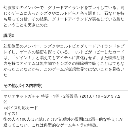
幻影旅団のメンバーで、グリードアイランドをプレイしている。同
じくゲームに入ったシズクやコルトピらと色々調査し、石などを持
ち帰って分析。その結果、グリードアイランドが実在している島だ
ということを突き止めた
説明2
幻影旅団のメンバー。シズクやコルトピとグリードアイランドをプ
レイし、ゲームの秘密を探っている。コルトピがコピーしたカード
は、「ゲイン！」と唱えてもアイテムに変化はせず、また特殊な能
力を持つアイテムは無生物でもシズクの掃除機で吸うことはできな
かったことなどから、このゲームが仮想世界ではないことを見抜い
た
その他(ボイス内容等)
マリオネットガチャ 特等・1等・2等景品（2013.7.19～2013.7.2
2）
※ボイス対応カード
ボイス1
街の人々100人ほど試したけど範疇外の質問には画一的な答えしか
返ってこない。これは典型的なゲームキャラの特徴。