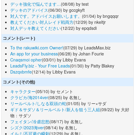
デッキ強化で悩んでます…
(08/08) by test
デッキのアドバイス
(06/30) by gccgkyft
対人です。アドバイスお願いします。
(01/04) by bngqqqr
教えてください対人レイド戦両方
(12/29) by nkeltjr
対人デッキ教えてください
(12/22) by epqdsdi
コメント(レート)
To the rakuwiki.com Owner!
(07/29) by LeadsMax.biz
An app for your business
(06/28) by Johan Fourie
Cnaqsmoi opher
(03/01) by Libby Evans
LeadsFly.biz - Your Free Leads
(01/30) by Patty Blakey
Dszqxbmfe
(12/14) by Libby Evans
コメント(その他)
キャラクター
(05/10) by セメント
クラピカ/海2014ver
(08/25) by 名無し
リールベルト/しなる双頭の蛇
(01/05) by リー×サダ
ギド＆サダソ＆リールベルト/新人を狙う三人組
(09/22) by 大好
物：サダソ
フェイタン/冷虐忿怒
(08/17) by 名無し
シズク/2023海ver
(08/14) by 名無し
イルミ/不可避の瞬刺
(12/29) by 名無し