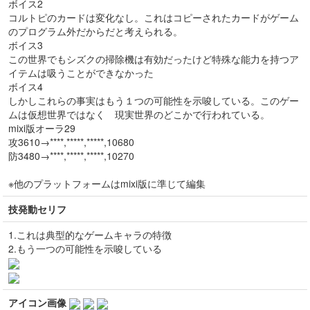
ボイス2
コルトピのカードは変化なし。これはコピーされたカードがゲーム
のプログラム外だからだと考えられる。
ボイス3
この世界でもシズクの掃除機は有効だったけど特殊な能力を持つア
イテムは吸うことができなかった
ボイス4
しかしこれらの事実はもう１つの可能性を示唆している。このゲー
ムは仮想世界ではなく 現実世界のどこかで行われている。
mixi版オーラ29
攻3610→****,*****,*****,10680
防3480→****,*****,*****,10270
※他のプラットフォームはmixi版に準じて編集
技発動セリフ
1.これは典型的なゲームキャラの特徴
2.もう一つの可能性を示唆している
アイコン画像