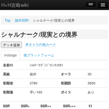
H×H攻略wiki
編集
Top
/
操作SSR
/
シャルナーク/現実との境界
新規
シャルナーク/現実との境界
WIKI
設定
本キャラの他カード
mobage
他プラットフォーム
名前ﾖﾐ
ｼｬﾙﾅｰｸ/ｹﾞﾝｼﾞﾂﾄﾉｷｮｳｶｲ
系統
操作
オーラ
30
初期攻
3780
初期防
3650
初期速
早い160
ボイス
あり
SSR
SSR+
SSR++
SSR+++
ｷﾗ