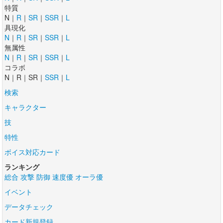
特質
N｜
R
｜
SR
｜
SSR
｜
L
具現化
N
｜
R
｜
SR
｜
SSR
｜
L
無属性
N
｜
R
｜
SR
｜
SSR
｜
L
コラボ
N｜R｜SR｜
SSR
｜
L
検索
キャラクター
技
特性
ボイス対応カード
ランキング
総合
攻撃
防御
速度優
オーラ優
イベント
データチェック
カード新規登録