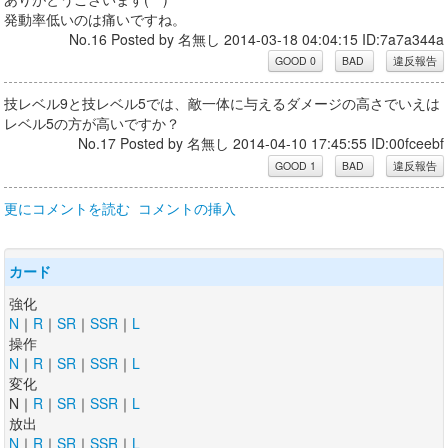
発動率低いのは痛いですね。
No.16 Posted by 名無し 2014-03-18 04:04:15 ID:7a7a344a
技レベル9と技レベル5では、敵一体に与えるダメージの高さでいえは
レベル5の方が高いですか？
No.17 Posted by 名無し 2014-04-10 17:45:55 ID:00fceebf
更にコメントを読む
コメントの挿入
カード
強化
N
｜
R
｜
SR
｜
SSR
｜
L
操作
N
｜
R
｜
SR
｜
SSR
｜
L
変化
N｜
R
｜
SR
｜
SSR
｜
L
放出
N
｜
R
｜
SR
｜
SSR
｜
L