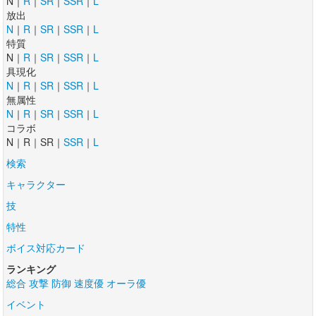
N｜
R
｜
SR
｜
SSR
｜
L
放出
N
｜
R
｜
SR
｜
SSR
｜
L
特質
N｜
R
｜
SR
｜
SSR
｜
L
具現化
N
｜
R
｜
SR
｜
SSR
｜
L
無属性
N
｜
R
｜
SR
｜
SSR
｜
L
コラボ
N｜R｜SR｜
SSR
｜
L
検索
キャラクター
技
特性
ボイス対応カード
ランキング
総合
攻撃
防御
速度優
オーラ優
イベント