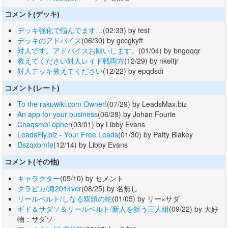
コメント(デッキ)
デッキ強化で悩んでます…
(02:33) by test
デッキのアドバイス
(06/30) by gccgkyft
対人です。アドバイスお願いします。
(01/04) by bngqqqr
教えてください対人レイド戦両方
(12/29) by nkeltjr
対人デッキ教えてください
(12/22) by epqdsdi
コメント(レート)
To the rakuwiki.com Owner!
(07/29) by LeadsMax.biz
An app for your business
(06/28) by Johan Fourie
Cnaqsmoi opher
(03/01) by Libby Evans
LeadsFly.biz - Your Free Leads
(01/30) by Patty Blakey
Dszqxbmfe
(12/14) by Libby Evans
コメント(その他)
キャラクター
(05/10) by セメント
クラピカ/海2014ver
(08/25) by 名無し
リールベルト/しなる双頭の蛇
(01/05) by リー×サダ
ギド＆サダソ＆リールベルト/新人を狙う三人組
(09/22) by 大好
物：サダソ