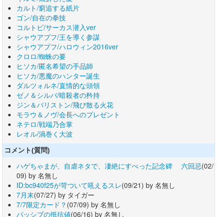
カルト/窮追する紙片
ゴン/自在の拳技
コルトピ/サーカス潜入ver
シャウアプフ/王を導く参謀
シャウアプフ/ハロウィン2016ver
クロロ/蜘蛛の要
ヒソカ/匿名希望の手品師
ヒソカ/悪魔のハンター誕生
ダルツォルネ/直情的な頭領
ゼノ＆シルバ/暗殺者の矜持
ジン＆パリストン/飛び散る火花
モラウ＆ノヴ/会長へのプレゼント
ネテロ/戦端乃合掌
レオル/渦巻く大波
コメント(質問)
ハゲちゃまが、自虐ネタで、凄絶にすべった記念碑 六回忌
(02/
09) by 名無し
ID:bc940f25が苛ついて吼えるスレ
(09/21) by 名無し
7月末
(07/27) by タイガー
7/7限定カード？
(07/09) by 名無し
パッシブの抵抗値
(06/16) by 名無し