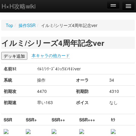
H×H攻略wiki
編集
Top
/
操作SSR
/
イルミ/シリーズ4周年記念ver
新規
イルミ/シリーズ4周年記念ver
WIKI
設定
本キャラの他カード
名前ﾖﾐ
ｲﾙﾐ/ｼﾘｰｽﾞ4ｼｭｳﾈﾝｷﾈﾝver
系統
操作
オーラ
34
初期攻
4470
初期防
4310
初期速
早い163
ボイス
なし
SSR
SSR+
SSR++
SSR+++
ｷﾗ