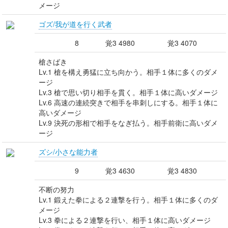
メージ
ゴズ/我が道を行く武者
8
覚3 4980
覚3 4070
槍さばき
Lv.1 槍を構え勇猛に立ち向かう。相手１体に多くのダメ
ージ
Lv.3 槍で思い切り相手を貫く。相手１体に高いダメージ
Lv.6 高速の連続突きで相手を串刺しにする。相手１体に
高いダメージ
Lv.9 決死の形相で相手をなぎ払う。相手前衛に高いダメ
ージ
ズシ/小さな能力者
9
覚3 4630
覚3 4830
不断の努力
Lv.1 鍛えた拳による２連撃を行う。相手１体に多くのダ
メージ
Lv.3 拳による２連撃を行い、相手１体に高いダメージ