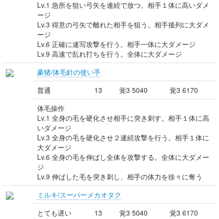
Lv.1 急所を狙い弓矢を連続で放つ。相手１体に高いダメ
ージ
Lv.3 得意の弓矢で離れた相手を狙う。相手後列に大ダメ
ージ
Lv.6 正確に連写攻撃を行う。相手一体に大ダメージ
Lv.9 高速で乱れ打ちを行う。全体に大ダメージ
豪猪/体毛針の使い手
普通
13
覚3 5040
覚3 6170
体毛操作
Lv.1 全身の毛を硬化させ相手に突き刺す。相手１体に高
いダメージ
Lv.3 全身の毛を硬化させ２連続攻撃を行う。相手１体に
大ダメージ
Lv.6 全身の毛を伸ばし全体を攻撃する。全体に大ダメー
ジ
Lv.9 伸ばした毛を突き刺し、相手の体力を徐々に奪う
ミルキ/スーパーメカオタク
とても遅い
13
覚3 5040
覚3 6170