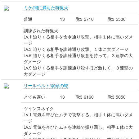
ミケ/闇に満ちた狩猟犬
普通
13
覚3 5710
覚3 5500
訓練された狩猟犬
Lv.1 迫りくる相手を命令通り攻撃、相手１体に高いダメ
ージ
Lv.3 迫りくる相手を訓練通り攻撃、１体に大ダメージ
Lv.6 迫りくる相手を訓練通り殺意を持って、３連撃の大
ダメージ
Lv.9 迫りくる相手を訓練通り殺すほど激しく、３連撃の
大ダメージ
リールベルト/双頭の蛇
とても遅い
13
覚3 6160
覚3 5050
ツインスネイク
Lv.1 電気を帯びたムチで攻撃する。相手１体に高いダメ
ージ
Lv.3 電気を帯びたムチを連続で振り回し、相手１体に大
ダメージ