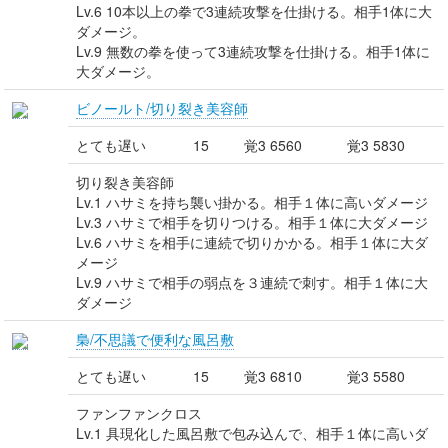
Lv.6 10本以上の拳で3連続攻撃を仕掛ける。相手1体に大
ダメージ。
Lv.9 無数の拳を使って3連続攻撃を仕掛ける。相手1体に
大ダメージ。
ビノールト/切り裂き美容師
とても遅い
15
覚3 6560
覚3 5830
切り裂き美容師
Lv.1 ハサミを持ち襲い掛かる。相手１体に高いダメージ
Lv.3 ハサミで相手を切りつける。相手１体に大ダメージ
Lv.6 ハサミを相手に連続で切りかかる。相手１体に大ダ
メージ
Lv.9 ハサミで相手の弱点を３連続で刺す。相手１体に大
ダメージ
梟/不思議で便利な風呂敷
とても遅い
15
覚3 6810
覚3 5580
ファンファンクロス
Lv.1 具現化した風呂敷で包み込んで、相手１体に高いダ