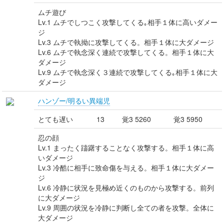
ムチ遊び
Lv.1 ムチでしつこく攻撃してくる｡相手１体に高いダメー
ジ
Lv.3 ムチで執拗に攻撃してくる。相手１体に大ダメージ
Lv.6 ムチで執念深く連続で攻撃してくる。相手１体に大
ダメージ
Lv.9 ムチで執念深く３連続で攻撃してくる｡相手１体に大
ダメージ
ハンゾー/明るい異端児
とても遅い
13
覚3 5260
覚3 5950
忍の顔
Lv.1 まったく躊躇することなく攻撃する。相手１体に高
いダメージ
Lv.3 冷酷に相手に致命傷を与える。相手１体に大ダメー
ジ
Lv.6 冷静に状況を見極め近くのものから攻撃する。前列
に大ダメージ
Lv.9 周囲の状況を冷静に判断し全ての者を攻撃。全体に
大ダメージ