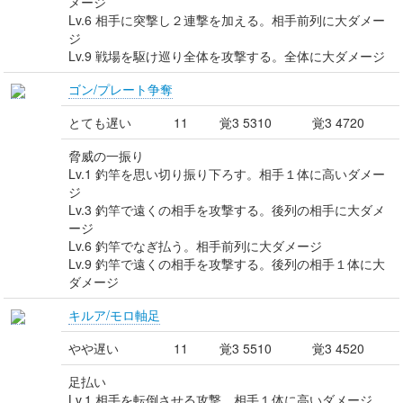
メージ
Lv.6 相手に突撃し２連撃を加える。相手前列に大ダメー
ジ
Lv.9 戦場を駆け巡り全体を攻撃する。全体に大ダメージ
ゴン/プレート争奪
とても遅い
11
覚3 5310
覚3 4720
脅威の一振り
Lv.1 釣竿を思い切り振り下ろす。相手１体に高いダメー
ジ
Lv.3 釣竿で遠くの相手を攻撃する。後列の相手に大ダメ
ージ
Lv.6 釣竿でなぎ払う。相手前列に大ダメージ
Lv.9 釣竿で遠くの相手を攻撃する。後列の相手１体に大
ダメージ
キルア/モロ軸足
やや遅い
11
覚3 5510
覚3 4520
足払い
Lv.1 相手を転倒させる攻撃。相手１体に高いダメージ