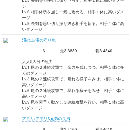
Lv.3 長剣を力任せに振り下ろす。相手１体に高いダメー
ジ
Lv.6 相手体勢を崩し一気に攻める。相手１体に高いダメ
ージ
Lv.9 長剣を思い切り振り抜き相手を斬る。相手１体に高
いダメージ
沼の主/沼の守り魚
6
覚3 3830
覚3 4340
大人5人分の魚力
Lv.1 尾の２連続攻撃で、余力を残しつつ、相手１体に多
くのダメージ
Lv.3 尾の２連続攻撃で、暴れる様子をみせ、相手１体に
高いダメージ
Lv.6 尾の２連続攻撃で、暴れる様子をみせ、相手１体に
高いダメージ
Lv.9 尾を素早く動かし３連続攻撃を行い、相手１体に高
いダメージ
アモリ/アモリ3兄弟の長男
6
覚3 4160
覚3 4010