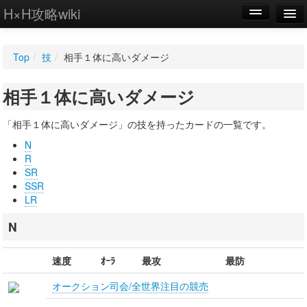
H×H攻略wiki
編集
Top
/
技
/
相手１体に高いダメージ
新規
相手１体に高いダメージ
WIKI
設定
「相手１体に高いダメージ」の技を持ったカードの一覧です。
N
R
SR
SSR
LR
N
速度
ｵｰﾗ
最攻
最防
オークション司会/全世界注目の競売