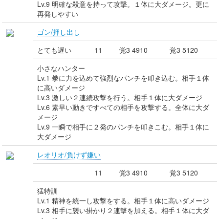
Lv.9 明確な殺意を持って攻撃。１体に大ダメージ。更に
再発しやすい
ゴン/押し出し
とても遅い
11
覚3 4910
覚3 5120
小さなハンター
Lv.1 拳に力を込めて強烈なパンチを叩き込む。相手１体
に高いダメージ
Lv.3 激しい２連続攻撃を行う。相手１体に大ダメージ
Lv.6 素早い動きですべての相手を攻撃する。全体に大ダ
メージ
Lv.9 一瞬で相手に２発のパンチを叩きこむ。相手１体に
大ダメージ
レオリオ/負けず嫌い
11
覚3 4910
覚3 5120
猛特訓
Lv.1 精神を統一し攻撃をする。相手１体に高いダメージ
Lv.3 相手に襲い掛かり２連撃を加える。相手１体に大ダ