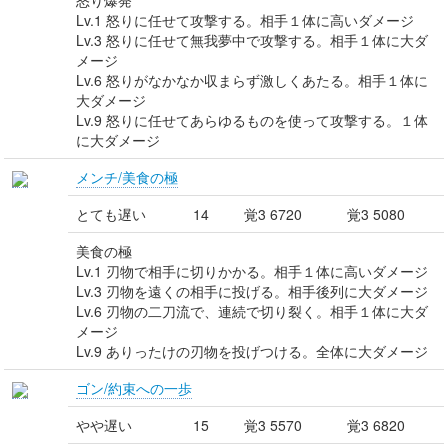
怒り爆発
Lv.1 怒りに任せて攻撃する。相手１体に高いダメージ
Lv.3 怒りに任せて無我夢中で攻撃する。相手１体に大ダ
メージ
Lv.6 怒りがなかなか収まらず激しくあたる。相手１体に
大ダメージ
Lv.9 怒りに任せてあらゆるものを使って攻撃する。１体
に大ダメージ
メンチ/美食の極
とても遅い
14
覚3 6720
覚3 5080
美食の極
Lv.1 刃物で相手に切りかかる。相手１体に高いダメージ
Lv.3 刃物を遠くの相手に投げる。相手後列に大ダメージ
Lv.6 刃物の二刀流で、連続で切り裂く。相手１体に大ダ
メージ
Lv.9 ありったけの刃物を投げつける。全体に大ダメージ
ゴン/約束への一歩
やや遅い
15
覚3 5570
覚3 6820