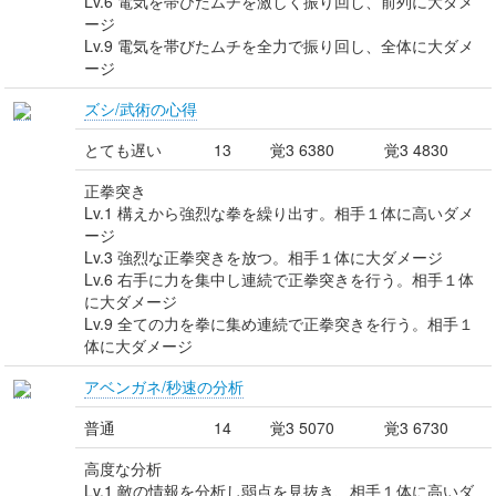
Lv.6 電気を帯びたムチを激しく振り回し、前列に大ダメ
ージ
Lv.9 電気を帯びたムチを全力で振り回し、全体に大ダメ
ージ
ズシ/武術の心得
とても遅い
13
覚3 6380
覚3 4830
正拳突き
Lv.1 構えから強烈な拳を繰り出す。相手１体に高いダメ
ージ
Lv.3 強烈な正拳突きを放つ。相手１体に大ダメージ
Lv.6 右手に力を集中し連続で正拳突きを行う。相手１体
に大ダメージ
Lv.9 全ての力を拳に集め連続で正拳突きを行う。相手１
体に大ダメージ
アベンガネ/秒速の分析
普通
14
覚3 5070
覚3 6730
高度な分析
Lv.1 敵の情報を分析し弱点を見抜き、相手１体に高いダ