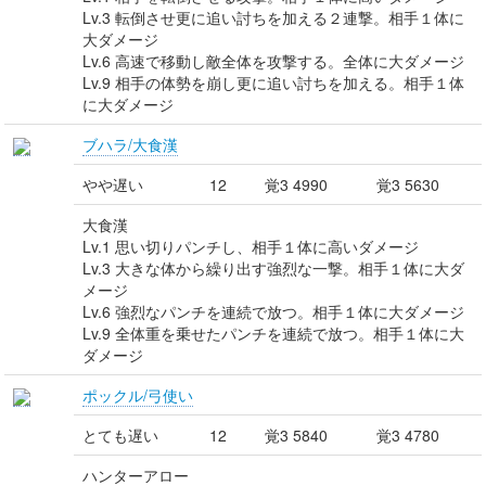
Lv.3 転倒させ更に追い討ちを加える２連撃。相手１体に
大ダメージ
Lv.6 高速で移動し敵全体を攻撃する。全体に大ダメージ
Lv.9 相手の体勢を崩し更に追い討ちを加える。相手１体
に大ダメージ
ブハラ/大食漢
やや遅い
12
覚3 4990
覚3 5630
大食漢
Lv.1 思い切りパンチし、相手１体に高いダメージ
Lv.3 大きな体から繰り出す強烈な一撃。相手１体に大ダ
メージ
Lv.6 強烈なパンチを連続で放つ。相手１体に大ダメージ
Lv.9 全体重を乗せたパンチを連続で放つ。相手１体に大
ダメージ
ポックル/弓使い
とても遅い
12
覚3 5840
覚3 4780
ハンターアロー