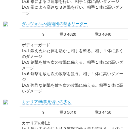
Lv.6 拳による２連撃を行い、相手１体に高いダメージ
Lv.9 拳による高速な３連撃を行い、相手１体に高いダメ
ージ
ダルツォルネ/護衛団の熱きリーダー
9
覚3 4820
覚3 4640
ボディーガード
Lv.1 鍛えぬいた体を活かし相手を斬る。相手１体に多く
のダメージ
Lv.3 剣撃を放ち次の攻撃に備える。相手１体にの高いダ
メージ
Lv.6 剣撃を放ち次の攻撃を狙う。相手１体に高いダメー
ジ
Lv.9 強烈な剣撃を放ち次の攻撃に備える。相手１体に高
いダメージ
カナリア/執事見習いの少女
9
覚3 5010
覚3 4450
カナリアの制止
Lv.1 雇い主の命により２連撃で侵入者を追払う。１体に