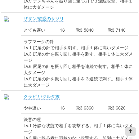
Lv.9 デメちゃんを振り回し遠心力で３連続攻撃。相手１
体に大ダメージ
ザザン/魅惑のサソリ
とても遅い
16
覚3 5840
覚3 7140
ラブマークの針
Lv.1 尻尾の針で相手を刺す。相手１体に高いダメージ
Lv.3 尻尾の針を振り回し相手を刺す。相手１体に大ダメ
ージ
Lv.6 尻尾の針を振り回し相手を連続で刺す。相手１体に
大ダメージ
Lv.9 尻尾の針を振り回し相手を３連続で刺す。相手１体
に大ダメージ
クラピカ/クルタ族
やや遅い
16
覚3 6360
覚3 6620
決意の瞳
Lv.1 冷静な状態で相手を攻撃する。相手１体に高いダメ
ージ
Lv.3 目に映る者に容赦のない攻撃する。前列に大ダメー