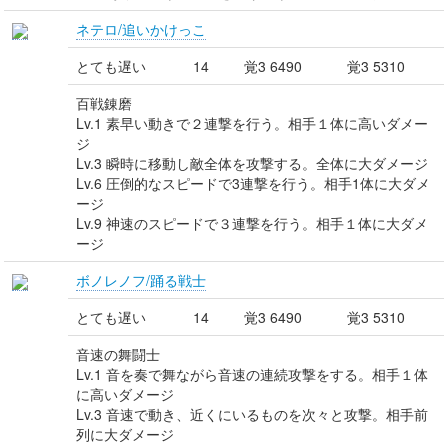
ネテロ/追いかけっこ
とても遅い
14
覚3 6490
覚3 5310
百戦錬磨
Lv.1 素早い動きで２連撃を行う。相手１体に高いダメー
ジ
Lv.3 瞬時に移動し敵全体を攻撃する。全体に大ダメージ
Lv.6 圧倒的なスピードで3連撃を行う。相手1体に大ダメ
ージ
Lv.9 神速のスピードで３連撃を行う。相手１体に大ダメ
ージ
ボノレノフ/踊る戦士
とても遅い
14
覚3 6490
覚3 5310
音速の舞闘士
Lv.1 音を奏で舞ながら音速の連続攻撃をする。相手１体
に高いダメージ
Lv.3 音速で動き、近くにいるものを次々と攻撃。相手前
列に大ダメージ