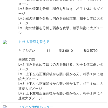
メージ
Lv.3 敵の情報を分析し弱点を見抜き、相手１体に大ダメ
ージ
Lv.6 敵の情報を分析し弱点を連続攻撃、相手１体に大ダ
メージ
Lv.9 敵の情報を分析し弱点を攻撃、相手前衛に大ダメー
ジ
トガリ/雪辱を誓う男
とても遅い
14
覚3 6010
覚3 5790
無限四刀流
Lv.1 恨みを込めて四つの刀を投げる。相手１体に高いダ
メージ
Lv.3 上下左右正面背後から襲い掛かる刀。相手１体に連
続大ダメージ
Lv.6 上下左右正面背後から襲い掛かる刀。相手１体に３
連続大ダメージ
Lv.9 上下左右正面背後から襲い掛かる刀。相手１体に４
連続大ダメージ
ミズケン/放浪ハンター