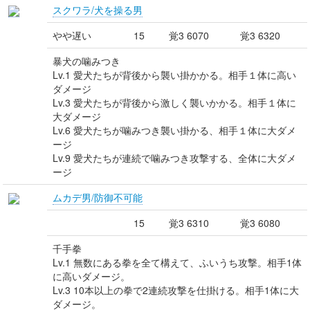
スクワラ/犬を操る男
やや遅い
15
覚3 6070
覚3 6320
暴犬の噛みつき
Lv.1 愛犬たちが背後から襲い掛かかる。相手１体に高い
ダメージ
Lv.3 愛犬たちが背後から激しく襲いかかる。相手１体に
大ダメージ
Lv.6 愛犬たちが噛みつき襲い掛かる、相手１体に大ダメ
ージ
Lv.9 愛犬たちが連続で噛みつき攻撃する、全体に大ダメ
ージ
ムカデ男/防御不可能
15
覚3 6310
覚3 6080
千手拳
Lv.1 無数にある拳を全て構えて、ふいうち攻撃。相手1体
に高いダメージ。
Lv.3 10本以上の拳で2連続攻撃を仕掛ける。相手1体に大
ダメージ。