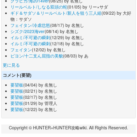
クラピカ/海2014ver
(08/25) by 名無し
リールベルト/しなる双頭の蛇
(01/05) by リー×サダ
ギド＆サダソ＆リールベルト/新人を狙う三人組
(09/22) by 大好
物：サダソ
フェイタン/冷虐忿怒
(08/17) by 名無し
シズク/2023海ver
(08/14) by 名無し
イルミ/不可避の瞬刺
(12/29) by 名無し
イルミ/不可避の瞬刺
(12/18) by 名無し
フェイタン
(12/02) by 名無し
ピヨン/十二支ん屈指の美貌
(08/03) by あ
更に見る
コメント(要望)
要望板
(04/04) by 名無し
要望板
(02/21) by 名無し
要望板
(02/17) by 名無し
要望板
(01/29) by 管理人
要望板
(12/22) by 名無し
Copyright © HUNTER×HUNTER攻略wiki. All Rights Reserved.