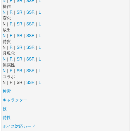
N
｜
R
｜
SR
｜
SSR
｜
L
操作
N
｜
R
｜
SR
｜
SSR
｜
L
変化
N｜
R
｜
SR
｜
SSR
｜
L
放出
N
｜
R
｜
SR
｜
SSR
｜
L
特質
N｜
R
｜
SR
｜
SSR
｜
L
具現化
N
｜
R
｜
SR
｜
SSR
｜
L
無属性
N
｜
R
｜
SR
｜
SSR
｜
L
コラボ
N｜R｜SR｜
SSR
｜
L
検索
キャラクター
技
特性
ボイス対応カード