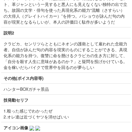
ト、革ジャンという一見すると悪人にも見えなくない独特の出で立
ち。故国の文学・俳句を使った具現化系の能力“流離（さすらい）
の大俳人（グレイトハイカー）”を持つ。バショウが詠んだ句の内
容が現実となるらしいが、本人の評価曰く駄作が多いようだ
説明2
クラピカ、センリツらとともにネオンの護衛として雇われた念能力
者。自信が詠んだ句の内容を現実のものにすることができる、具現
化系の能力を持つ。復讐に命を懸けるクラピカの生き方に対して、
「自分を殺す人生に意味があるのか？」と疑問を投げかけている。
金を稼いだらバイクで世界中を回るのが夢らしい
その他(ボイス内容等)
ハンターBOXガチャ景品
技発動セリフ
1.殴った感じでわかったぜ
2.オレ達は近づくヤツを消せばいい
アイコン画像