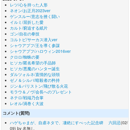
レツ/心を持った人形
ネオン/お正月2023ver
ゲンスルー/意志を挫く闘い
イルミ/屈折した愛
カルト/窮追する紙片
ゴン/自在の拳技
コルトピ/サーカス潜入ver
シャウアプフ/王を導く参謀
シャウアプフ/ハロウィン2016ver
クロロ/蜘蛛の要
ヒソカ/匿名希望の手品師
ヒソカ/悪魔のハンター誕生
ダルツォルネ/直情的な頭領
ゼノ＆シルバ/暗殺者の矜持
ジン＆パリストン/飛び散る火花
モラウ＆ノヴ/会長へのプレゼント
ネテロ/戦端乃合掌
レオル/渦巻く大波
コメント(質問)
ハゲちゃまが、自虐ネタで、凄絶にすべった記念碑 六回忌
(02/
09) by 名無し