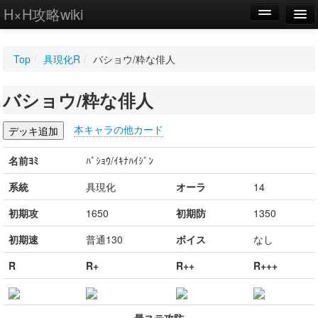
H×H攻略wiki
編集
Top
/
具現化R
/
バショウ/粋な俳人
新規
バショウ/粋な俳人
WIKI
設定
本キャラの他カード
名前ﾖﾐ
ﾊﾞｼｮｳ/ｲｷﾅﾊｲｼﾞﾝ
系統
具現化
オーラ
14
初期攻
1650
初期防
1350
初期速
普通130
ボイス
なし
R
R+
R++
R+++