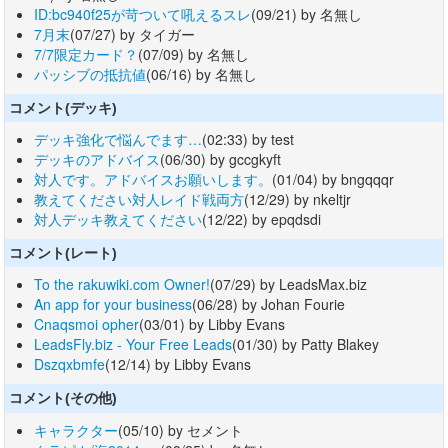
ID:bc940f25が苛ついて吼えるスレ
(09/21) by 名無し
7月末
(07/27) by タイガー
7/7限定カード？
(07/09) by 名無し
パッシブの抵抗値
(06/16) by 名無し
コメント(デッキ)
デッキ強化で悩んでます…
(02:33) by test
デッキのアドバイス
(06/30) by gccgkyft
対人です。アドバイスお願いします。
(01/04) by bngqqqr
教えてください対人レイド戦両方
(12/29) by nkeltjr
対人デッキ教えてください
(12/22) by epqdsdi
コメント(レート)
To the rakuwiki.com Owner!
(07/29) by LeadsMax.biz
An app for your business
(06/28) by Johan Fourie
Cnaqsmoi opher
(03/01) by Libby Evans
LeadsFly.biz - Your Free Leads
(01/30) by Patty Blakey
Dszqxbmfe
(12/14) by Libby Evans
コメント(その他)
キャラクター
(05/10) by セメント