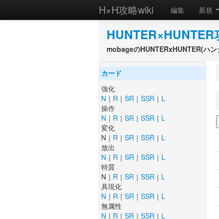
H×H攻略wiki
編集
新規
HUNTER×HUNTER
mobageのHUNTERxHUNTER
カード
強化
N
｜
R
｜
SR
｜
SSR
｜
L
操作
N
｜
R
｜
SR
｜
SSR
｜
L
変化
N｜
R
｜
SR
｜
SSR
｜
L
放出
N
｜
R
｜
SR
｜
SSR
｜
L
特質
N｜
R
｜
SR
｜
SSR
｜
L
具現化
N
｜
R
｜
SR
｜
SSR
｜
L
無属性
N
｜
R
｜
SR
｜
SSR
｜
L