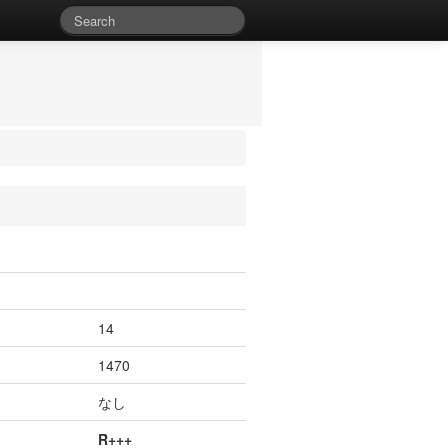
14
1470
なし
R+++