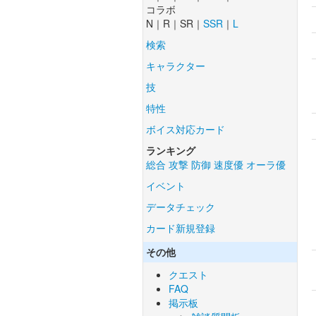
コラボ
N｜R｜SR｜
SSR
｜
L
検索
キャラクター
技
特性
ボイス対応カード
ランキング
総合
攻撃
防御
速度優
オーラ優
イベント
データチェック
カード新規登録
その他
クエスト
FAQ
掲示板