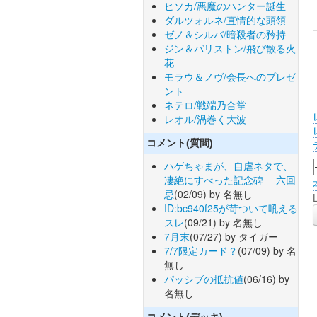
ヒソカ/悪魔のハンター誕生
ダルツォルネ/直情的な頭領
ゼノ＆シルバ/暗殺者の矜持
ジン＆パリストン/飛び散る火
花
モラウ＆ノヴ/会長へのプレゼ
ント
ネテロ/戦端乃合掌
レオル/渦巻く大波
コメント(質問)
ハゲちゃまが、自虐ネタで、
凄絶にすべった記念碑 六回
忌
(02/09) by 名無し
ID:bc940f25が苛ついて吼える
スレ
(09/21) by 名無し
7月末
(07/27) by タイガー
7/7限定カード？
(07/09) by 名
無し
パッシブの抵抗値
(06/16) by
名無し
コメント(デッキ)