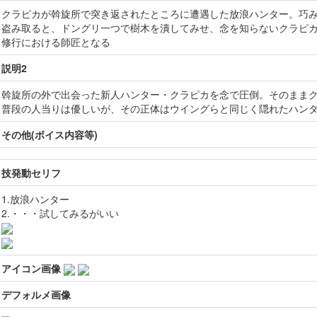
クラピカが斡旋所で突き返されたところに遭遇した放浪ハンター。巧
盗み取ると、ドングリ一つで樹木を潰してみせ、念を知らないクラピ
修行における師匠となる
説明2
斡旋所の外で出会った新人ハンター・クラピカを念で圧倒。そのまま
普段の人当りは優しいが、その正体はウイングらと同じく隠れたハン
その他(ボイス内容等)
技発動セリフ
1.放浪ハンター
2.・・・試してみるがいい
アイコン画像
デフォルメ画像