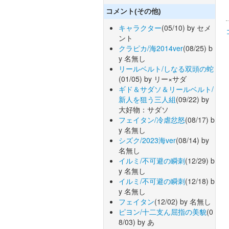
コメント(その他)
キャラクター
(05/10) by セメ
ント
クラピカ/海2014ver
(08/25) b
y 名無し
リールベルト/しなる双頭の蛇
(01/05) by リー×サダ
ギド＆サダソ＆リールベルト/
新人を狙う三人組
(09/22) by
大好物：サダソ
フェイタン/冷虐忿怒
(08/17) b
y 名無し
シズク/2023海ver
(08/14) by
名無し
イルミ/不可避の瞬刺
(12/29) b
y 名無し
イルミ/不可避の瞬刺
(12/18) b
y 名無し
フェイタン
(12/02) by 名無し
ピヨン/十二支ん屈指の美貌
(0
8/03) by あ