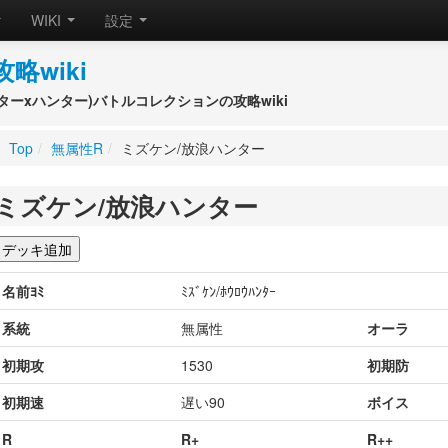
WIKI
設定
攻略wiki
(ハンターxハンター)バトルコレクションの攻略wiki
Top
/
無属性R
/
ミズケン/放浪ハンター
ミズケン/放浪ハンター
名前ﾖﾐ
ﾐｽﾞｹﾝ/ﾎｳﾛｳﾊﾝﾀｰ
系統
無属性
オーラ
初期攻
1530
初期防
初期速
遅い90
ボイス
R
R+
R++