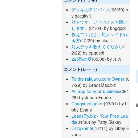
デッキのアドバイス
(06/30) b
y gccgkyft
対人です。アドバイスお願い
します。
(01/04) by bngqqqr
教えてください対人レイド戦
両方
(12/29) by nkeltjr
対人デッキ教えてください
(1
2/22) by epqdsdi
225階の壁
(05/08) by ルカ
コメント(レート)
To the rakuwiki.com Owner!
(0
7/29) by LeadsMax.biz
An app for your business
(06/
28) by Johan Fourie
Cnaqsmoi opher
(03/01) by Li
bby Evans
LeadsFly.biz - Your Free Lea
ds
(01/30) by Patty Blakey
Dszqxbmfe
(12/14) by Libby E
vans