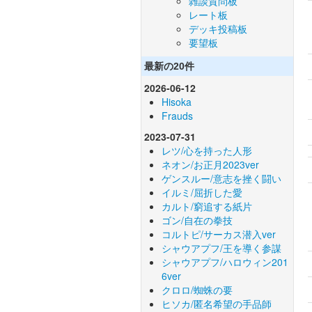
雑談質問板
レート板
デッキ投稿板
要望板
最新の20件
2026-06-12
Hisoka
Frauds
2023-07-31
レツ/心を持った人形
ネオン/お正月2023ver
ゲンスルー/意志を挫く闘い
イルミ/屈折した愛
カルト/窮追する紙片
ゴン/自在の拳技
コルトピ/サーカス潜入ver
シャウアプフ/王を導く参謀
シャウアプフ/ハロウィン201
6ver
クロロ/蜘蛛の要
ヒソカ/匿名希望の手品師