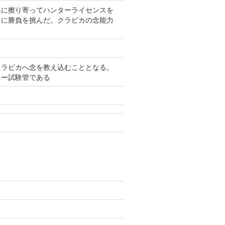
みに擦り寄ってハンターライセンスを
カに勝負を挑んだ。クラピカの念能力
クラピカへ念を教え込むこととなる。
ター試験管である