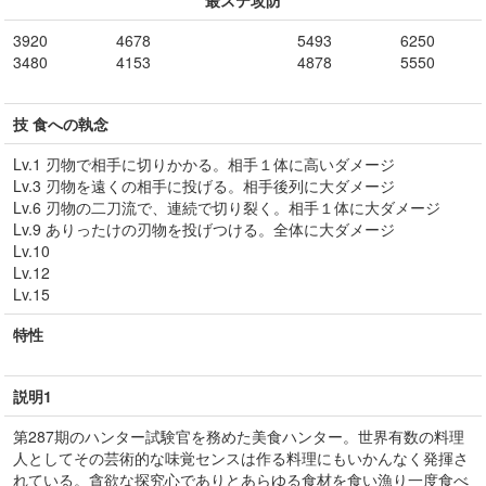
最ステ攻防
3920
4678
5493
6250
3480
4153
4878
5550
技 食への執念
Lv.1 刃物で相手に切りかかる。相手１体に高いダメージ
Lv.3 刃物を遠くの相手に投げる。相手後列に大ダメージ
Lv.6 刃物の二刀流で、連続で切り裂く。相手１体に大ダメージ
Lv.9 ありったけの刃物を投げつける。全体に大ダメージ
Lv.10
Lv.12
Lv.15
特性
説明1
第287期のハンター試験官を務めた美食ハンター。世界有数の料理
人としてその芸術的な味覚センスは作る料理にもいかんなく発揮さ
れている。貪欲な探究心でありとあらゆる食材を食い漁り一度食べ