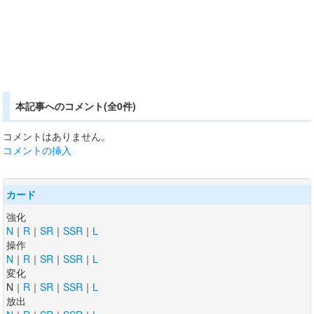
本記事へのコメント(全0件)
コメントはありません。
コメントの挿入
カード
強化
N
｜
R
｜
SR
｜
SSR
｜
L
操作
N
｜
R
｜
SR
｜
SSR
｜
L
変化
N｜
R
｜
SR
｜
SSR
｜
L
放出