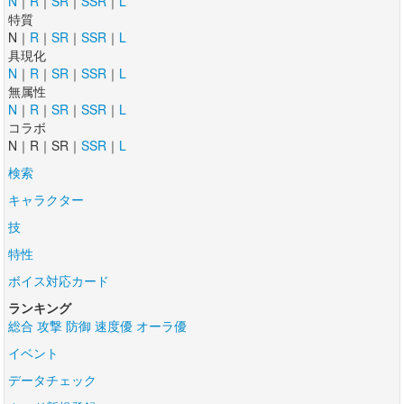
N
｜
R
｜
SR
｜
SSR
｜
L
特質
N｜
R
｜
SR
｜
SSR
｜
L
具現化
N
｜
R
｜
SR
｜
SSR
｜
L
無属性
N
｜
R
｜
SR
｜
SSR
｜
L
コラボ
N｜R｜SR｜
SSR
｜
L
検索
キャラクター
技
特性
ボイス対応カード
ランキング
総合
攻撃
防御
速度優
オーラ優
イベント
データチェック