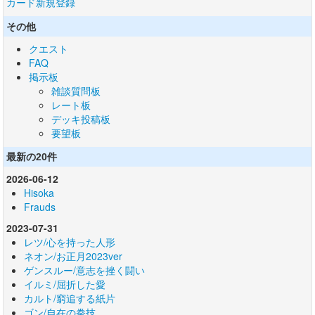
カード新規登録
その他
クエスト
FAQ
掲示板
雑談質問板
レート板
デッキ投稿板
要望板
最新の20件
2026-06-12
Hisoka
Frauds
2023-07-31
レツ/心を持った人形
ネオン/お正月2023ver
ゲンスルー/意志を挫く闘い
イルミ/屈折した愛
カルト/窮追する紙片
ゴン/自在の拳技