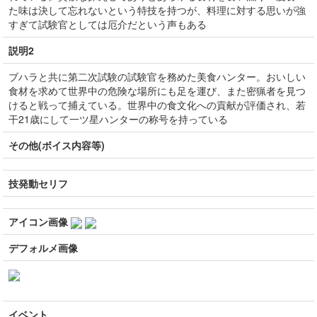
た味は決して忘れないという特技を持つが、料理に対する思いが強
すぎて試験官としては厄介だという声もある
説明2
ブハラと共に第二次試験の試験官を務めた美食ハンター。おいしい
食材を求めて世界中の危険な場所にも足を運び、また密猟者を見つ
けると戦って捕えている。世界中の食文化への貢献が評価され、若
干21歳にして一ツ星ハンターの称号を持っている
その他(ボイス内容等)
技発動セリフ
アイコン画像
デフォルメ画像
イベント