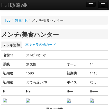
H×H攻略wiki
編集
Top
/
無属性R
/
メンチ/美食ハンター
新規
メンチ/美食ハンター
WIKI
設定
本キャラの他カード
名前ﾖﾐ
ﾒﾝﾁ/ﾋﾞｼｮｸﾊﾝﾀｰ
系統
無属性
オーラ
14
初期攻
1590
初期防
1410
初期速
とても遅い70
ボイス
なし
R
R+
R++
R+++