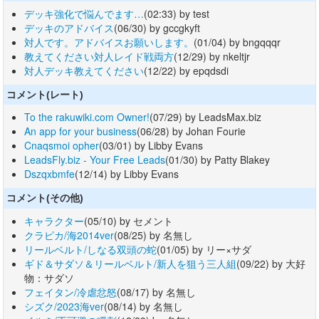
デッキ強化で悩んでます…
(02:33) by test
デッキのアドバイス
(06/30) by gccgkyft
対人です。アドバイスお願いします。
(01/04) by bngqqqr
教えてください対人レイド戦両方
(12/29) by nkeltjr
対人デッキ教えてください
(12/22) by epqdsdi
コメント(レート)
To the rakuwiki.com Owner!
(07/29) by LeadsMax.biz
An app for your business
(06/28) by Johan Fourie
Cnaqsmoi opher
(03/01) by Libby Evans
LeadsFly.biz - Your Free Leads
(01/30) by Patty Blakey
Dszqxbmfe
(12/14) by Libby Evans
コメント(その他)
キャラクター
(05/10) by セメント
クラピカ/海2014ver
(08/25) by 名無し
リールベルト/しなる双頭の蛇
(01/05) by リー×サダ
ギド＆サダソ＆リールベルト/新人を狙う三人組
(09/22) by 大好
物：サダソ
フェイタン/冷虐忿怒
(08/17) by 名無し
シズク/2023海ver
(08/14) by 名無し