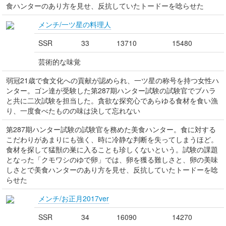
食ハンターのあり方を見せ、反抗していたトードーを唸らせた
メンチ/一ツ星の料理人
SSR
33
13710
15480
芸術的な味覚
弱冠21歳で食文化への貢献が認められ、一ツ星の称号を持つ女性ハ
ンター。ゴン達が受験した第287期ハンター試験の試験官でブハラ
と共に二次試験を担当した。貪欲な探究心であらゆる食材を食い漁
り、一度食べたものの味は決して忘れない
第287期ハンター試験の試験官を務めた美食ハンター。食に対する
こだわりがあまりにも強く、時に冷静な判断を失ってしまうほど。
食材を探して猛獣の巣に入ることも珍しくないという。試験の課題
となった「クモワシのゆで卵」では、卵を獲る難しさと、卵の美味
しさとで美食ハンターのあり方を見せ、反抗していたトードーを唸
らせた
メンチ/お正月2017ver
SSR
34
16090
14270