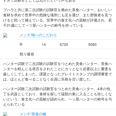
すぎて試験官としては厄介だという声もある
ブハラと共に第二次試験の試験官を務めた美食ハンター。おいしい
食材を求めて世界中の危険な場所にも足を運び、また密猟者を見つ
けると戦って捕えている。世界中の食文化への貢献が評価され、若
干21歳にして一ツ星ハンターの称号を持っている
メンチ/味へのこだわり
R
14
6720
5080
怒り爆発
ハンター試験で二次試験の試験官をつとめた美食ハンター。美食ハ
ンターを軽んじる発言をされたことにカッとなり必要以上に審査を
厳しくしてしまった。課題となったグレイトスタンプの調理審査で
は、ほとんど食べることなく全員に失格を言い渡した。
ハンター試験二次試験の試験官をつとめた美食ハンター。4本の包
丁を武器としており、食材を探して猛獣の巣に入ることも珍しくな
いという。食文化への貢献が認められ、一ッ星ハンターの称号を与
えられている
メンチ/美食の極