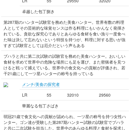
LR
55
29550
32020
卓越した包丁捌き
第287期のハンター試験官を務めた美食ハンター。世界有数の料理
人としてその芸術的な味覚センスは作る料理にもいかんなく発揮さ
れている。貪欲な探究心でありとあらゆる食材を食い漁り一度食べ
た味は決して忘れないという特技を持つが、料理に対する思いが強
すぎて試験官としては厄介だという声もある
ブハラと共に第二次試験の試験官を務めた美食ハンター。おいしい
食材を求めて世界中の危険な場所にも足を運び、また密猟者を見つ
けると戦って捕えている。世界中の食文化への貢献が評価され、若
干21歳にして一ツ星ハンターの称号を持っている
メンチ/美食の探究者
LR
55
32010
29560
華麗なる包丁さばき
弱冠21歳で食文化への貢献が認められ、一ツ星の称号を持つ女性ハ
ンター。ゴン達が受験した第287期ハンター試験の試験官でブハラ
と共に二次試験を担当した。世界中のあらゆる料理と食材を探求し