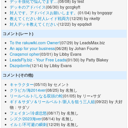
デッキ強化で悩んでます…
(08/08) by test
デッキのアドバイス
(06/30) by gccgkyft
対人です。アドバイスお願いします。
(01/04) by bngqqqr
教えてください対人レイド戦両方
(12/29) by nkeltjr
対人デッキ教えてください
(12/22) by epqdsdi
コメント(レート)
To the rakuwiki.com Owner!
(07/29) by LeadsMax.biz
An app for your business
(06/28) by Johan Fourie
Cnaqsmoi opher
(03/01) by Libby Evans
LeadsFly.biz - Your Free Leads
(01/30) by Patty Blakey
Dszqxbmfe
(12/14) by Libby Evans
コメント(その他)
キャラクター
(05/10) by セメント
クラピカ/海2014ver
(08/25) by 名無し
リールベルト/しなる双頭の蛇
(01/05) by リー×サダ
ギド＆サダソ＆リールベルト/新人を狙う三人組
(09/22) by 大好
物：サダソ
フェイタン/冷虐忿怒
(08/17) by 名無し
シズク/2023海ver
(08/14) by 名無し
イルミ/不可避の瞬刺
(12/29) by 名無し