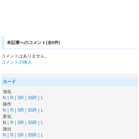
本記事へのコメント(全0件)
コメントはありません。
コメントの挿入
カード
強化
N
｜
R
｜
SR
｜
SSR
｜
L
操作
N
｜
R
｜
SR
｜
SSR
｜
L
変化
N｜
R
｜
SR
｜
SSR
｜
L
放出
N
｜
R
｜
SR
｜
SSR
｜
L