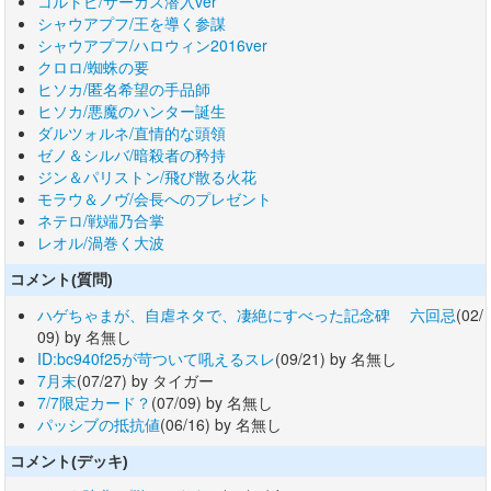
コルトピ/サーカス潜入ver
シャウアプフ/王を導く参謀
シャウアプフ/ハロウィン2016ver
クロロ/蜘蛛の要
ヒソカ/匿名希望の手品師
ヒソカ/悪魔のハンター誕生
ダルツォルネ/直情的な頭領
ゼノ＆シルバ/暗殺者の矜持
ジン＆パリストン/飛び散る火花
モラウ＆ノヴ/会長へのプレゼント
ネテロ/戦端乃合掌
レオル/渦巻く大波
コメント(質問)
ハゲちゃまが、自虐ネタで、凄絶にすべった記念碑 六回忌
(02/
09) by 名無し
ID:bc940f25が苛ついて吼えるスレ
(09/21) by 名無し
7月末
(07/27) by タイガー
7/7限定カード？
(07/09) by 名無し
パッシブの抵抗値
(06/16) by 名無し
コメント(デッキ)