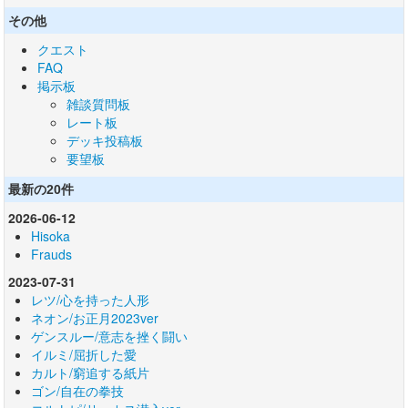
その他
クエスト
FAQ
掲示板
雑談質問板
レート板
デッキ投稿板
要望板
最新の20件
2026-06-12
Hisoka
Frauds
2023-07-31
レツ/心を持った人形
ネオン/お正月2023ver
ゲンスルー/意志を挫く闘い
イルミ/屈折した愛
カルト/窮追する紙片
ゴン/自在の拳技