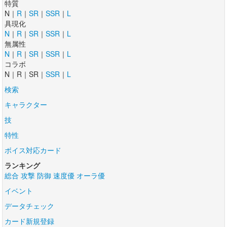
特質
N｜
R
｜
SR
｜
SSR
｜
L
具現化
N
｜
R
｜
SR
｜
SSR
｜
L
無属性
N
｜
R
｜
SR
｜
SSR
｜
L
コラボ
N｜R｜SR｜
SSR
｜
L
検索
キャラクター
技
特性
ボイス対応カード
ランキング
総合
攻撃
防御
速度優
オーラ優
イベント
データチェック
カード新規登録