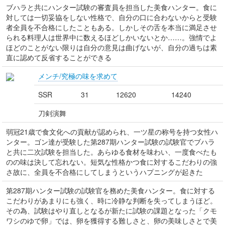
ブハラと共にハンター試験の審査員を担当した美食ハンター。食に
対しては一切妥協をしない性格で、自分の口に合わないからと受験
者全員を不合格にしたこともある。しかしその舌を本当に満足させ
られる料理人は世界中に数えるほどしかいないとか……。強情でよ
ほどのことがない限りは自分の意見は曲げないが、自分の過ちは素
直に認めて反省することができる
メンチ/究極の味を求めて
SSR
31
12620
14240
刀剣演舞
弱冠21歳で食文化への貢献が認められ、一ツ星の称号を持つ女性ハ
ンター。ゴン達が受験した第287期ハンター試験の試験官でブハラ
と共に二次試験を担当した。あらゆる食材を味わい、一度食べたも
のの味は決して忘れない。短気な性格かつ食に対するこだわりの強
さ故に、全員を不合格にしてしまうというハプニングが起きた
第287期ハンター試験の試験官を務めた美食ハンター。食に対する
こだわりがあまりにも強く、時に冷静な判断を失ってしまうほど。
その為、試験はやり直しとなるが新たに試験の課題となった「クモ
ワシのゆで卵」では、卵を獲得する難しさと、卵の美味しさとで美