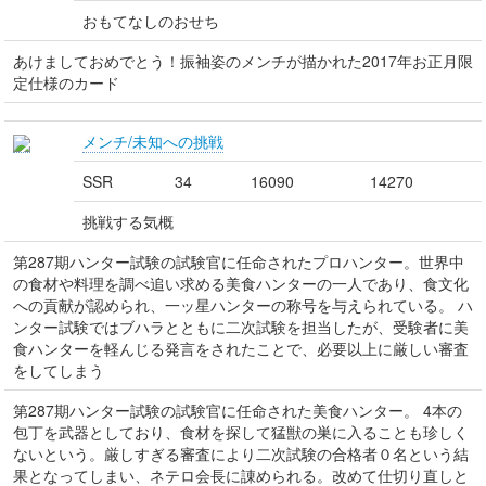
おもてなしのおせち
あけましておめでとう！振袖姿のメンチが描かれた2017年お正月限
定仕様のカード
メンチ/未知への挑戦
SSR
34
16090
14270
挑戦する気概
第287期ハンター試験の試験官に任命されたプロハンター。世界中
の食材や料理を調べ追い求める美食ハンターの一人であり、食文化
への貢献が認められ、一ッ星ハンターの称号を与えられている。 ハ
ンター試験ではブハラとともに二次試験を担当したが、受験者に美
食ハンターを軽んじる発言をされたことで、必要以上に厳しい審査
をしてしまう
第287期ハンター試験の試験官に任命された美食ハンター。 4本の
包丁を武器としており、食材を探して猛獣の巣に入ることも珍しく
ないという。厳しすぎる審査により二次試験の合格者０名という結
果となってしまい、ネテロ会長に諌められる。改めて仕切り直しと