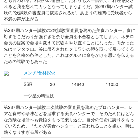
とも言われる。料理への情熱とこだわりも人一倍強く、料理を貶さ
れると我を忘れてカッとなってしまうようだ。第287期ハンター試
験の2次試験の審査員に抜擢されるが、あまりの難関に受験者から
不満の声が上がる
第287期ハンター試験の2次試験審査員を務めた美食ハンター。食に
対するこだわりが強すぎる余り全員を不合格としてしまい、ネテロ
会長の提案で会場を変えて試験をやり直すことになった。向かった
先はマフタツ山。谷に吊るされたクモワシの卵を取って戻ってくる
ことを合格の条件とした。これはグルメに命をかける思いを伝える
ための試験でもあった
メンチ/食材探求
SSR
30
14640
11050
一ツ星の料理技
第287期ハンター試験二次試験の審査員を務めたプロハンター。レ
アな食材や珍味などを追求する美食ハンターで、そのためにはどん
な危険な場所へも覚悟をもって乗り込む。自分の使命に誇りをもっ
ているため、「たかが美食ハンター」と言われることを嫌い、時に
熱くなりすぎる所がある