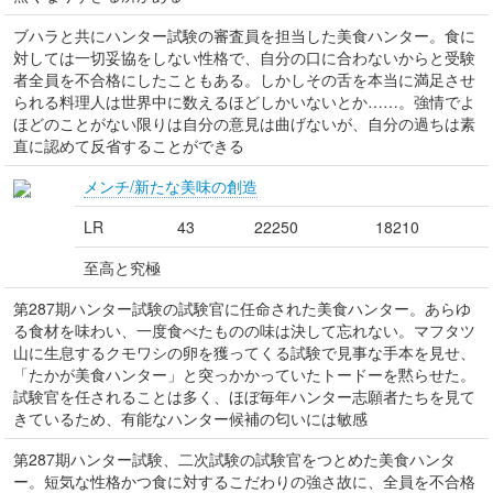
ブハラと共にハンター試験の審査員を担当した美食ハンター。食に
対しては一切妥協をしない性格で、自分の口に合わないからと受験
者全員を不合格にしたこともある。しかしその舌を本当に満足させ
られる料理人は世界中に数えるほどしかいないとか……。強情でよ
ほどのことがない限りは自分の意見は曲げないが、自分の過ちは素
直に認めて反省することができる
メンチ/新たな美味の創造
LR
43
22250
18210
至高と究極
第287期ハンター試験の試験官に任命された美食ハンター。あらゆ
る食材を味わい、一度食べたものの味は決して忘れない。マフタツ
山に生息するクモワシの卵を獲ってくる試験で見事な手本を見せ、
「たかが美食ハンター」と突っかかっていたトードーを黙らせた。
試験官を任されることは多く、ほぼ毎年ハンター志願者たちを見て
きているため、有能なハンター候補の匂いには敏感
第287期ハンター試験、二次試験の試験官をつとめた美食ハンタ
ー。短気な性格かつ食に対するこだわりの強さ故に、全員を不合格