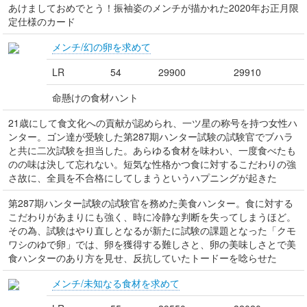
あけましておめでとう！振袖姿のメンチが描かれた2020年お正月限
定仕様のカード
メンチ/幻の卵を求めて
LR
54
29900
29910
命懸けの食材ハント
21歳にして食文化への貢献が認められ、一ツ星の称号を持つ女性ハ
ンター。ゴン達が受験した第287期ハンター試験の試験官でブハラ
と共に二次試験を担当した。あらゆる食材を味わい、一度食べたも
のの味は決して忘れない。短気な性格かつ食に対するこだわりの強
さ故に、全員を不合格にしてしまうというハプニングが起きた
第287期ハンター試験の試験官を務めた美食ハンター。食に対する
こだわりがあまりにも強く、時に冷静な判断を失ってしまうほど。
その為、試験はやり直しとなるが新たに試験の課題となった「クモ
ワシのゆで卵」では、卵を獲得する難しさと、卵の美味しさとで美
食ハンターのあり方を見せ、反抗していたトードーを唸らせた
メンチ/未知なる食材を求めて