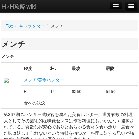
H×H攻略wiki
編集
Top
/
キャラクター
/
メンチ
新規
メンチ
WIKI
設定
メンチ
ﾚｱ度
ｵｰﾗ
最攻
最防
メンチ/美食ハンター
R
14
6250
5550
食への執念
第287期のハンター試験官を務めた美食ハンター。世界有数の料理
人としてその芸術的な味覚センスは作る料理にもいかんなく発揮さ
れている。貪欲な探究心でありとあらゆる食材を食い漁り一度食べ
た味は決して忘れないという特技を持つが、料理に対する思いが強