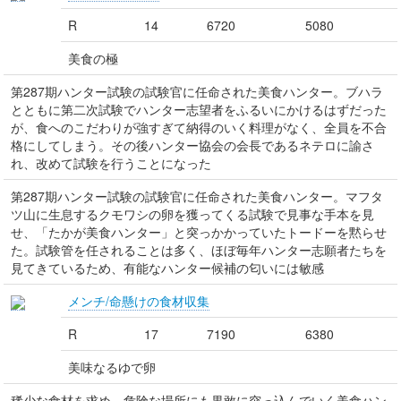
R
14
6720
5080
美食の極
第287期ハンター試験の試験官に任命された美食ハンター。ブハラ
とともに第二次試験でハンター志望者をふるいにかけるはずだった
が、食へのこだわりが強すぎて納得のいく料理がなく、全員を不合
格にしてしまう。その後ハンター協会の会長であるネテロに諭さ
れ、改めて試験を行うことになった
第287期ハンター試験の試験官に任命された美食ハンター。マフタ
ツ山に生息するクモワシの卵を獲ってくる試験で見事な手本を見
せ、「たかが美食ハンター」と突っかかっていたトードーを黙らせ
た。試験管を任されることは多く、ほぼ毎年ハンター志願者たちを
見てきているため、有能なハンター候補の匂いには敏感
メンチ/命懸けの食材収集
R
17
7190
6380
美味なるゆで卵
稀少な食材を求め、危険な場所にも果敢に突っ込んでいく美食ハン