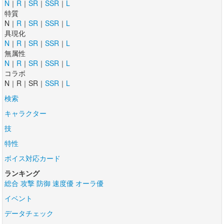
N
｜
R
｜
SR
｜
SSR
｜
L
特質
N｜
R
｜
SR
｜
SSR
｜
L
具現化
N
｜
R
｜
SR
｜
SSR
｜
L
無属性
N
｜
R
｜
SR
｜
SSR
｜
L
コラボ
N｜R｜SR｜
SSR
｜
L
検索
キャラクター
技
特性
ボイス対応カード
ランキング
総合
攻撃
防御
速度優
オーラ優
イベント
データチェック