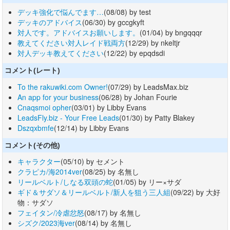
デッキ強化で悩んでます…
(08/08) by test
デッキのアドバイス
(06/30) by gccgkyft
対人です。アドバイスお願いします。
(01/04) by bngqqqr
教えてください対人レイド戦両方
(12/29) by nkeltjr
対人デッキ教えてください
(12/22) by epqdsdi
コメント(レート)
To the rakuwiki.com Owner!
(07/29) by LeadsMax.biz
An app for your business
(06/28) by Johan Fourie
Cnaqsmoi opher
(03/01) by Libby Evans
LeadsFly.biz - Your Free Leads
(01/30) by Patty Blakey
Dszqxbmfe
(12/14) by Libby Evans
コメント(その他)
キャラクター
(05/10) by セメント
クラピカ/海2014ver
(08/25) by 名無し
リールベルト/しなる双頭の蛇
(01/05) by リー×サダ
ギド＆サダソ＆リールベルト/新人を狙う三人組
(09/22) by 大好
物：サダソ
フェイタン/冷虐忿怒
(08/17) by 名無し
シズク/2023海ver
(08/14) by 名無し