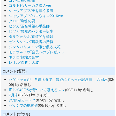
ゴン/自在の拳技
コルトピ/サーカス潜入ver
シャウアプフ/王を導く参謀
シャウアプフ/ハロウィン2016ver
クロロ/蜘蛛の要
ヒソカ/匿名希望の手品師
ヒソカ/悪魔のハンター誕生
ダルツォルネ/直情的な頭領
ゼノ＆シルバ/暗殺者の矜持
ジン＆パリストン/飛び散る火花
モラウ＆ノヴ/会長へのプレゼント
ネテロ/戦端乃合掌
レオル/渦巻く大波
コメント(質問)
ハゲちゃまが、自虐ネタで、凄絶にすべった記念碑 六回忌
(02/
09) by 名無し
ID:bc940f25が苛ついて吼えるスレ
(09/21) by 名無し
7月末
(07/27) by タイガー
7/7限定カード？
(07/09) by 名無し
パッシブの抵抗値
(06/16) by 名無し
コメント(デッキ)