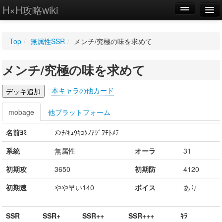
H×H攻略wiki
編集
Top
/
無属性SSR
/
メンチ/究極の味を求めて
新規
メンチ/究極の味を求めて
WIKI
設定
本キャラの他カード
mobage
他プラットフォーム
名前ﾖﾐ
ﾒﾝﾁ/ｷｭｳｷｮｸﾉｱｼﾞｦﾓﾄﾒﾃ
系統
無属性
オーラ
31
初期攻
3650
初期防
4120
初期速
やや早い140
ボイス
あり
SSR
SSR+
SSR++
SSR+++
ｷﾗ