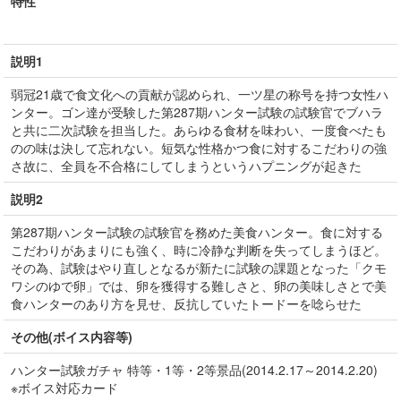
特性
説明1
弱冠21歳で食文化への貢献が認められ、一ツ星の称号を持つ女性ハ
ンター。ゴン達が受験した第287期ハンター試験の試験官でブハラ
と共に二次試験を担当した。あらゆる食材を味わい、一度食べたも
のの味は決して忘れない。短気な性格かつ食に対するこだわりの強
さ故に、全員を不合格にしてしまうというハプニングが起きた
説明2
第287期ハンター試験の試験官を務めた美食ハンター。食に対する
こだわりがあまりにも強く、時に冷静な判断を失ってしまうほど。
その為、試験はやり直しとなるが新たに試験の課題となった「クモ
ワシのゆで卵」では、卵を獲得する難しさと、卵の美味しさとで美
食ハンターのあり方を見せ、反抗していたトードーを唸らせた
その他(ボイス内容等)
ハンター試験ガチャ 特等・1等・2等景品(2014.2.17～2014.2.20)
※ボイス対応カード