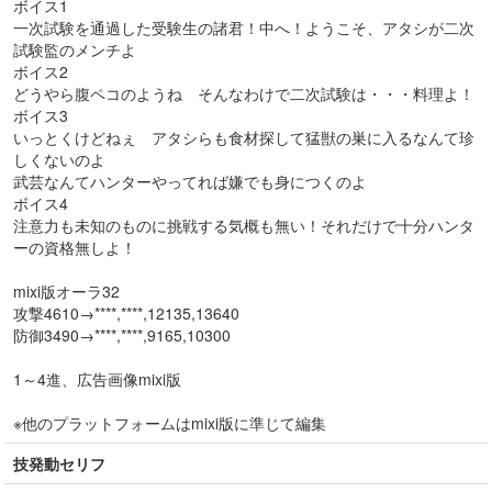
ボイス1
一次試験を通過した受験生の諸君！中へ！ようこそ、アタシが二次
試験監のメンチよ
ボイス2
どうやら腹ペコのようね そんなわけで二次試験は・・・料理よ！
ボイス3
いっとくけどねぇ アタシらも食材探して猛獣の巣に入るなんて珍
しくないのよ
武芸なんてハンターやってれば嫌でも身につくのよ
ボイス4
注意力も未知のものに挑戦する気概も無い！それだけで十分ハンタ
ーの資格無しよ！
mixi版オーラ32
攻撃4610→****,****,12135,13640
防御3490→****,****,9165,10300
1～4進、広告画像mixi版
※他のプラットフォームはmixi版に準じて編集
技発動セリフ