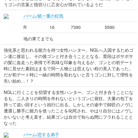
うゴンの言葉と指切りに乙女心が揺れているようだ
パーム/紙一重の狂気
R
16
7390
5590
地の果てまでも
強化系と思われる能力を持つ女性ハンター。NGLへ入国するためゴ
ン達に接近し、その後ゴンと付き合うこととなる。普段はボサボサ
の髪に血走った表情で不気味な印象を与えるが、ゴンとの初デート
時に見せた素顔はまるで同一人物とは思えない程の美人であった。
だが初デート時に一緒の時間を取れないと言うゴンに対して理性を
失い始め…！？
NGLに行くことを切望する女性ハンター。ゴンと付き合うことにな
るも、二人きりの時間を作れないというゴンに発狂。大量の包丁を
持って追い回すという凶行に出る。しかしその途中で師匠のノヴに
遭遇し勝手に能力を使ったことを叱咤され、やはり自分にはノヴし
かいないと考え直す。結果ゴンは自分で知らぬ間にフラれることと
なった
パーム/恋する弟子