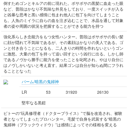
倒すためゴンとキルアの前に現れた。ボサボサの黒髪に血走った眼
など、普段はかなり不気味な外見をしており、一度スイッチが入る
と凶暴な思考と黒い感情に包まれ他人に包丁を向けてしまうこと
も。人魚のミイラに自らの血を注ぎ込むことで、水晶を通して対象
者の姿や周囲の状況を把握することができる能力を持つ
強化系らしき念能力をもつ女性ハンター。普段はボサボサの長い髪
に顔が隠れて不気味であるが、その素顔はかなりの美人である。ゴ
ンと付き合うことになるも、二人きりの時間を作れないというゴン
に激怒。大量の包丁を持って追い回すという凶行に出る。しかし師
であるノヴから勝手に能力を使ったことを叱咤され、やはり自分に
はノヴしかいないと考え直す。結果ゴンは自分が知らぬ間にフラれ
ることとなった
パーム/暗黒の鬼婦神
LR
53
31920
26130
堅牢なる黒鎧
ピトーの“玩具修理者（ドクターブライス）”で脳を改造され、被験
者となってしまったプロハンター。毛髪で自身を武装する“暗黒の
鬼婦神（ブラックウィドウ）”は感情によってその様相を変える