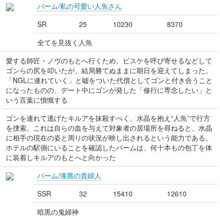
パーム/私の可愛い人魚さん
SR
25
10230
8370
全てを見抜く人魚
愛する師匠・ノヴのもとへ行くため、ビスケを呼び寄せるなどして
ゴンらの尻を叩いたが、結局勝てぬままに期日を迎えてしまった。
「NGLに連れていく」と嘘をついた代償としてゴンと付き合うこと
になったものの、デート中にゴンが発した「修行に専念したい」と
いう言葉に憤慨する
ゴンを連れて逃げたキルアを抹殺すべく、水晶を抱え“人魚”で行方
を捜索。これは自らの血を与えて対象者の居場所を尋ねると、水晶
に相手の現在の姿と周りの状況が映し出されるという能力である。
ホテルの駅側にいることを確認したパームは、何十本もの包丁を体
に装着しキルアのもとへと向かった
パーム/漆黒の貴婦人
SSR
32
15410
12610
暗黒の鬼婦神