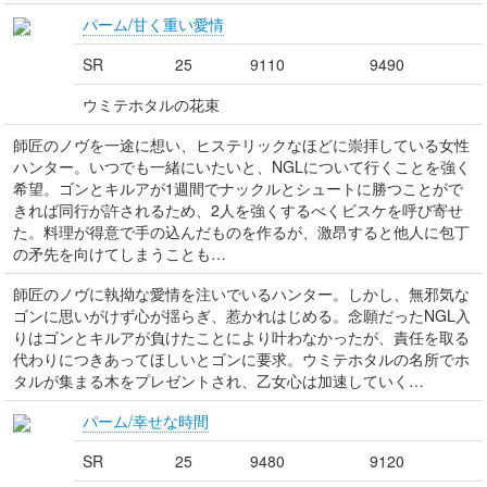
パーム/甘く重い愛情
SR
25
9110
9490
ウミテホタルの花束
師匠のノヴを一途に想い、ヒステリックなほどに崇拝している女性
ハンター。いつでも一緒にいたいと、NGLについて行くことを強く
希望。ゴンとキルアが1週間でナックルとシュートに勝つことがで
きれば同行が許されるため、2人を強くするべくビスケを呼び寄せ
た。料理が得意で手の込んだものを作るが、激昂すると他人に包丁
の矛先を向けてしまうことも…
師匠のノヴに執拗な愛情を注いでいるハンター。しかし、無邪気な
ゴンに思いがけず心が揺らぎ、惹かれはじめる。念願だったNGL入
りはゴンとキルアが負けたことにより叶わなかったが、責任を取る
代わりにつきあってほしいとゴンに要求。ウミテホタルの名所でホ
タルが集まる木をプレゼントされ、乙女心は加速していく…
パーム/幸せな時間
SR
25
9480
9120