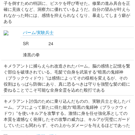
子を倒すための特訓に、ビスケを呼び寄せた。修業の進み具合を正
確に見抜くなど、洞察力に優れているようだ。自分の望みが叶えら
れなかった時には、感情を抑えられなくなり、暴走してしまう癖が
ある
パーム/実験兵士
SR
24
漆黒の拳
キメラアントに捕らえられ改造されたパーム。脳の感情と記憶を繋
ぐ部位を破壊されている。毛髪で自身を武装する“暗黒の鬼婦神
（ブラックウィドウ）”は感情によってその様相を変えるが、その
役割はもっぱら防御にあり、真に恐るべきは守りを強堅な髪の鎧に
委ねることでこそ可能な全身全霊を込めた殴打である
キメラアント討伐のために乗り込んだものの、実験兵士と化したパ
ーム。プフによって新たに得た能力“暗黒の鬼婦神（ブラックウィ
ドウ）”を使いキルアを攻撃する。激情に身を任せ強化系としての
本質を遺憾なく発揮したその攻撃の威力は、キルアが完璧にガード
していたにも関わらず、その上からダメージを与えるほどであった