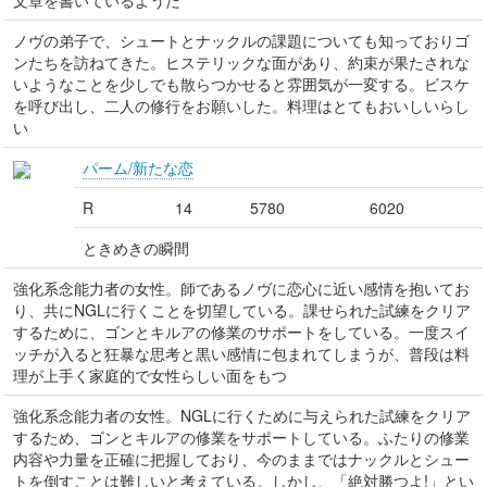
文章を書いているようだ
ノヴの弟子で、シュートとナックルの課題についても知っておりゴ
ンたちを訪ねてきた。ヒステリックな面があり、約束が果たされな
いようなことを少しでも散らつかせると雰囲気が一変する。ビスケ
を呼び出し、二人の修行をお願いした。料理はとてもおいしいらし
い
パーム/新たな恋
R
14
5780
6020
ときめきの瞬間
強化系念能力者の女性。師であるノヴに恋心に近い感情を抱いてお
り、共にNGLに行くことを切望している。課せられた試練をクリア
するために、ゴンとキルアの修業のサポートをしている。一度スイ
ッチが入ると狂暴な思考と黒い感情に包まれてしまうが、普段は料
理が上手く家庭的で女性らしい面をもつ
強化系念能力者の女性。NGLに行くために与えられた試練をクリア
するため、ゴンとキルアの修業をサポートしている。ふたりの修業
内容や力量を正確に把握しており、今のままではナックルとシュー
トを倒すことは難しいと考えている。しかし、「絶対勝つよ!」とい