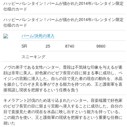
ハッピーバレンタイン！パームが描かれた2014年バレンタイン限定
仕様のカード
ハッピーバレンタイン！パームが描かれた2014年バレンタイン限定
仕様のカード
パーム/決死の潜入
SR
25
8740
9860
スニーキング
ノヴの弟子である女性ハンター。普段は不気味な印象を与えるが素
顔は非常に美人。好色家のビゼフ長官の目に留まる事に成功し、ペ
イジンの宮殿に潜入した。自らの目で見た者の現在の動向を、水晶
を媒介してのぞき見る事ができる能力を持つため、王と護衛軍を直
接視認し現状を把握するという任務を負う
キメラアント討伐のため送り込まれたハンター。容姿端麗で好色家
のビゼフ長官の目に留まり宮殿へ潜入することに成功した。自分の
目で直接見た者の現在を水晶に映し出すという能力を持っている。
この能力を使い、王と護衛軍の現状を把握するという重要な任務に
就いた