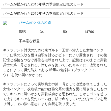
パームが描かれた2015年秋の季節限定仕様のカード
パームが描かれた2015年秋の季節限定仕様のカード
パーム/心と体の相違
SSR
34
11150
14790
不本意な殺意
キメラアント討伐のために東ゴルトー王宮へ潜入した女性ハンタ
ー。任務の失敗を悟り自殺を計るがピトーにより蘇生され、その後
記憶と感情をつなぐ部位を破壊された上で、記憶はそのままに実験
兵士の第一号とされる。憎しみを抱いていたキルアに、改造された
ことによって得た能力である”暗黒の鬼婦神（ブラックウィド
ウ）”を使い襲いかかった
キメラアントによって実験兵士の第一号として改造されてしまった
女性ハンター。改造後の能力は強化系の能力を更に引き出したもの
で、キルアに襲いかかり実験成功かと思われた。しかしゴンを想っ
て涙するキルアを見たパームは、横で命令していた分身のプフを殴
り倒し、その強い意志により自我を取り戻した