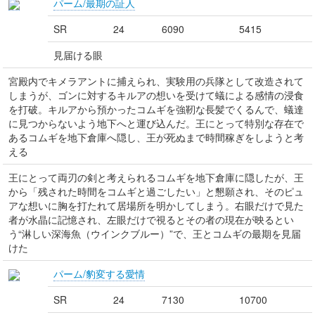
パーム/最期の証人
SR
24
6090
5415
見届ける眼
宮殿内でキメラアントに捕えられ、実験用の兵隊として改造されて
しまうが、ゴンに対するキルアの想いを受けて蟻による感情の浸食
を打破。キルアから預かったコムギを強靭な長髪でくるんで、蟻達
に見つからないよう地下へと運び込んだ。王にとって特別な存在で
あるコムギを地下倉庫へ隠し、王が死ぬまで時間稼ぎをしようと考
える
王にとって両刃の剣と考えられるコムギを地下倉庫に隠したが、王
から「残された時間をコムギと過ごしたい」と懇願され、そのピュ
アな想いに胸を打たれて居場所を明かしてしまう。右眼だけで見た
者が水晶に記憶され、左眼だけで視るとその者の現在が映るとい
う“淋しい深海魚（ウインクブルー）”で、王とコムギの最期を見届
けた
パーム/豹変する愛情
SR
24
7130
10700