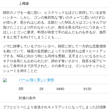
上機嫌
師匠のノヴを一途に想い、ヒステリックなほどに崇拝している女性
ハンター。しかし、ゴンの無邪気な“誓いのチュー”に思いがけず心
が揺らぎ、惹かれはじめる。念願だったNGL入りはゴンとキルアが
負けたことにより叶わなかったが、責任を取る代わりにつきあって
ほしいとゴンに要求。料理が得意で手の込んだものを作るが、激昂
すると包丁を向けてしまうことも……
ノヴに師事しているプロハンター。師匠に対して一方的な恋愛感情
を抱いていて、極度の妄想癖によってその気持ちは度々ヒートアッ
プする。NGLに向かう時にも同伴を懇願。足手まといになるからと
ネテロ会長にも止められたが、諦めず食いさがり、熱意を猛アピー
ルして条件付きで許可された。その条件とは、ゴンらがナックルと
シュートを倒すことだ
パーム/強く美しい覚悟
SR
25
9480
9120
対価の条件
プフとピトーにより改造されキメラアントになってしまった討伐隊