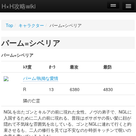
H×H攻略wiki
編集
Top
/
キャラクター
/
パーム=シベリア
新規
パーム=シベリア
WIKI
設定
パーム=シベリア
ﾚｱ度
ｵｰﾗ
最攻
最防
パーム/執拗な愛情
R
13
6380
4830
隣の亡霊
NGLを出たゴンとキルアの前に現れた女性。ノヴの弟子で、NGLに
入国するために二人の前に現れる。普段はボサボサの長い髪に顔が
隠れて不気味な雰囲気を出している。ゴンとNGLに連れて行くと約
束させるも、二人の修行を見ては不安なのか時折キッチンで呪いの