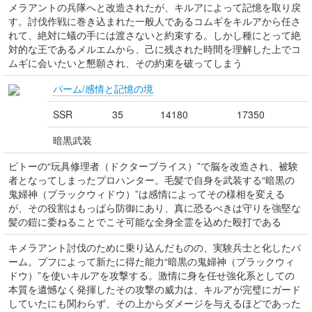
メラアントの兵隊へと改造されたが、キルアによって記憶を取り戻
す。討伐作戦に巻き込まれた一般人であるコムギをキルアから任さ
れて、絶対に蟻の手には渡さないと約束する。しかし種にとって絶
対的な王であるメルエムから、己に残された時間を理解した上でコ
ムギに会いたいと懇願され、その約束を破ってしまう
パーム/感情と記憶の境
SSR
35
14180
17350
暗黒武装
ピトーの“玩具修理者（ドクターブライス）”で脳を改造され、被験
者となってしまったプロハンター。毛髪で自身を武装する“暗黒の
鬼婦神（ブラックウィドウ）”は感情によってその様相を変える
が、その役割はもっぱら防御にあり、真に恐るべきは守りを強堅な
髪の鎧に委ねることでこそ可能な全身全霊を込めた殴打である
キメラアント討伐のために乗り込んだものの、実験兵士と化したパ
ーム。プフによって新たに得た能力“暗黒の鬼婦神（ブラックウィ
ドウ）”を使いキルアを攻撃する。激情に身を任せ強化系としての
本質を遺憾なく発揮したその攻撃の威力は、キルアが完璧にガード
していたにも関わらず、その上からダメージを与えるほどであった