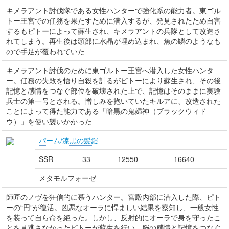
キメラアント討伐隊である女性ハンターで強化系の能力者。東ゴル
トー王宮での任務を果たすために潜入するが、発見されたため自害
するもピトーによって蘇生され、キメラアントの兵隊として改造さ
れてしまう。再生後は頭部に水晶が埋め込まれ、魚の鱗のようなも
ので手足が覆われていた
キメラアント討伐のために東ゴルトー王宮へ潜入した女性ハンタ
ー。任務の失敗を悟り自殺を計るがピトーにより蘇生され、その後
記憶と感情をつなぐ部位を破壊された上で、記憶はそのままに実験
兵士の第一号とされる。憎しみを抱いていたキルアに、改造された
ことによって得た能力である「暗黒の鬼婦神（ブラックウィド
ウ）」を使い襲いかかった
パーム/漆黒の髪鎧
SSR
33
12550
16640
メタモルフォーゼ
師匠のノヴを狂信的に慕うハンター。宮殿内部に潜入した際、ピト
ーの“円”が復活。凶悪なオーラに悍ましい結果を察知し、一般女性
を装って自ら命を絶った。しかし、反射的にオーラで身を守ったこ
とを見逃さなかったピトーが蘇生を行い、脳の感情と記憶をつなぐ