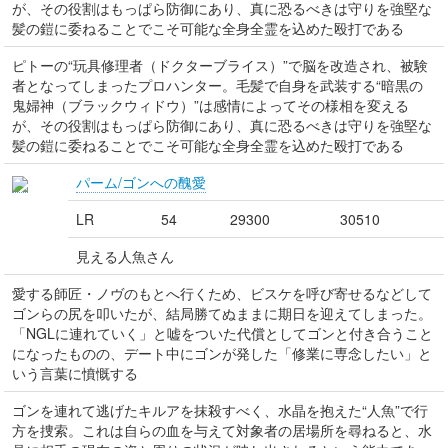
が、その役割はもっぱら防御にあり、真に恐るべきは守りを強堅な
髪の鎧に委ねることでこそ可能な全身全霊を込めた殴打である
ピトーの“玩具修理者（ドクターブライス）”で脳を改造され、被験
者となってしまったプロハンター。毛髪で自身を武装する“暗黒の
鬼婦神（ブラックウィドウ）”は感情によってその様相を変える
が、その役割はもっぱら防御にあり、真に恐るべきは守りを強堅な
髪の鎧に委ねることでこそ可能な全身全霊を込めた殴打である
パーム/ゴンへの醜愛
LR
54
29300
30510
見える人魚さん
愛する師匠・ノヴのもとへ行くため、ビスケを呼び寄せるなどして
ゴンらの尻を叩いたが、結局勝てぬままに期日を迎えてしまった。
「NGLに連れていく」と嘘をついた代償としてゴンと付き合うこと
になったものの、デート中にゴンが発した「修業に専念したい」と
いう言葉に憤慨する
ゴンを連れて逃げたキルアを抹殺すべく、水晶を抱えた“人魚”で行
方を捜索。これは自らの血を与えて対象者の居場所を尋ねると、水