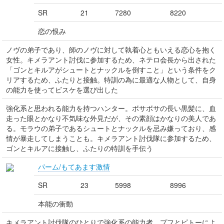
SR
21
7280
8220
恋の恨み
ノヴの弟子であり、師のノヴに対して執着心ともいえる恋心を抱く
女性。キメラアント討伐に参加するため、ネテロ会長から出された
「ゴンとキルアがシュートとナックルを倒すこと」という条件をク
リアするため、ふたりと接触。特訓の為に最適な人物として、自身
の能力を使ってビスケを選び出した
強化系と思われる能力を持つハンター。ボサボサの長い黒髪に、血
走った眼とかなり不気味な外見だが、その素顔はかなりの美人であ
る。モラウの弟子であるシュートとナックルを忌み嫌っており、感
情が暴走してしまうことも。キメラアント討伐隊に参加するため、
ゴンとキルアに接触し、ふたりの特訓を手伝う
パーム/もてあます激情
SR
23
5998
8996
本能の衝動
キメラアント討伐隊のひとりで強化系の能力者。プフとピトーによ