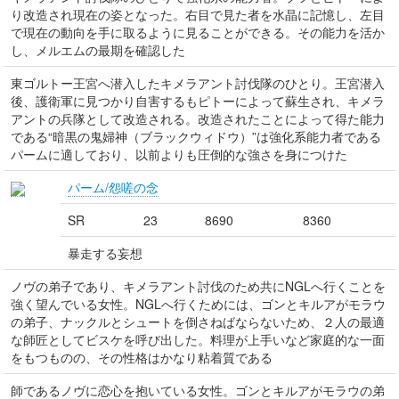
り改造され現在の姿となった。右目で見た者を水晶に記憶し、左目
で現在の動向を手に取るように見ることができる。その能力を活か
し、メルエムの最期を確認した
東ゴルトー王宮へ潜入したキメラアント討伐隊のひとり。王宮潜入
後、護衛軍に見つかり自害するもピトーによって蘇生され、キメラ
アントの兵隊として改造される。改造されたことによって得た能力
である“暗黒の鬼婦神（ブラックウィドウ）”は強化系能力者である
パームに適しており、以前よりも圧倒的な強さを身につけた
パーム/怨嗟の念
SR
23
8690
8360
暴走する妄想
ノヴの弟子であり、キメラアント討伐のため共にNGLへ行くことを
強く望んでいる女性。NGLへ行くためには、ゴンとキルアがモラウ
の弟子、ナックルとシュートを倒さねばならないため、２人の最適
な師匠としてビスケを呼び出した。料理が上手いなど家庭的な一面
をもつものの、その性格はかなり粘着質である
師であるノヴに恋心を抱いている女性。ゴンとキルアがモラウの弟