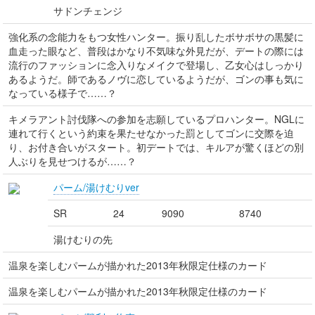
サドンチェンジ
強化系の念能力をもつ女性ハンター。振り乱したボサボサの黒髪に
血走った眼など、普段はかなり不気味な外見だが、デートの際には
流行のファッションに念入りなメイクで登場し、乙女心はしっかり
あるようだ。師であるノヴに恋しているようだが、ゴンの事も気に
なっている様子で……？
キメラアント討伐隊への参加を志願しているプロハンター。NGLに
連れて行くという約束を果たせなかった罰としてゴンに交際を迫
り、お付き合いがスタート。初デートでは、キルアが驚くほどの別
人ぶりを見せつけるが……？
パーム/湯けむりver
SR
24
9090
8740
湯けむりの先
温泉を楽しむパームが描かれた2013年秋限定仕様のカード
温泉を楽しむパームが描かれた2013年秋限定仕様のカード