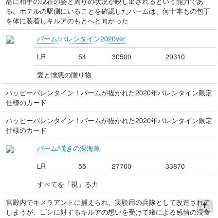
晶に相手の現在の姿と周りの状況が映し出されるという能力であ
る。ホテルの駅側にいることを確認したパームは、何十本もの包丁
を体に装着しキルアのもとへと向かった
パーム/バレンタイン2020ver
LR
54
30500
29310
愛と憎悪の贈り物
ハッピーバレンタイン！パームが描かれた2020年バレンタイン限定
仕様のカード
ハッピーバレンタイン！パームが描かれた2020年バレンタイン限定
仕様のカード
パーム/嘆きの深海魚
LR
55
27700
33870
すべてを「視」る力
宮殿内でキメラアントに捕えられ、実験用の兵隊として改造されて
しまうが、ゴンに対するキルアの想いを受けて蟻による感情の浸食