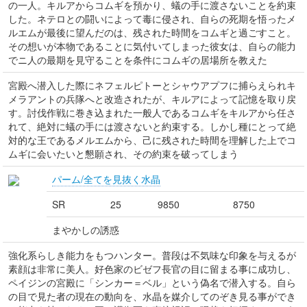
の一人。キルアからコムギを預かり、蟻の手に渡さないことを約束
した。ネテロとの闘いによって毒に侵され、自らの死期を悟ったメ
ルエムが最後に望んだのは、残された時間をコムギと過ごすこと。
その想いが本物であることに気付いてしまった彼女は、自らの能力
でニ人の最期を見守ることを条件にコムギの居場所を教えた
宮殿へ潜入した際にネフェルピトーとシャウアプフに捕らえられキ
メラアントの兵隊へと改造されたが、キルアによって記憶を取り戻
す。討伐作戦に巻き込まれた一般人であるコムギをキルアから任さ
れて、絶対に蟻の手には渡さないと約束する。しかし種にとって絶
対的な王であるメルエムから、己に残された時間を理解した上でコ
ムギに会いたいと懇願され、その約束を破ってしまう
パーム/全てを見抜く水晶
SR
25
9850
8750
まやかしの誘惑
強化系らしき能力をもつハンター。普段は不気味な印象を与えるが
素顔は非常に美人。好色家のビゼフ長官の目に留まる事に成功し、
ペイジンの宮殿に「シンカー＝ベル」という偽名で潜入する。自ら
の目で見た者の現在の動向を、水晶を媒介してのぞき見る事ができ