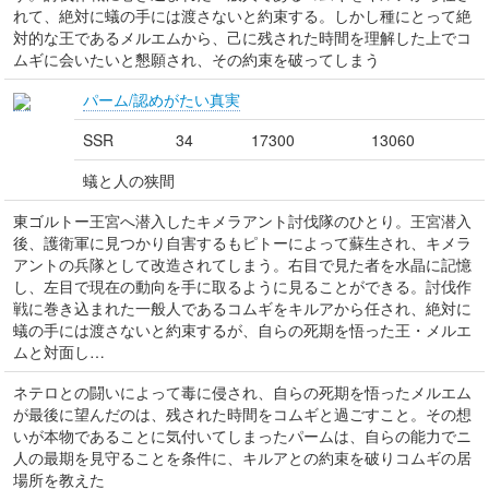
れて、絶対に蟻の手には渡さないと約束する。しかし種にとって絶
対的な王であるメルエムから、己に残された時間を理解した上でコ
ムギに会いたいと懇願され、その約束を破ってしまう
パーム/認めがたい真実
SSR
34
17300
13060
蟻と人の狭間
東ゴルトー王宮へ潜入したキメラアント討伐隊のひとり。王宮潜入
後、護衛軍に見つかり自害するもピトーによって蘇生され、キメラ
アントの兵隊として改造されてしまう。右目で見た者を水晶に記憶
し、左目で現在の動向を手に取るように見ることができる。討伐作
戦に巻き込まれた一般人であるコムギをキルアから任され、絶対に
蟻の手には渡さないと約束するが、自らの死期を悟った王・メルエ
ムと対面し…
ネテロとの闘いによって毒に侵され、自らの死期を悟ったメルエム
が最後に望んだのは、残された時間をコムギと過ごすこと。その想
いが本物であることに気付いてしまったパームは、自らの能力でニ
人の最期を見守ることを条件に、キルアとの約束を破りコムギの居
場所を教えた