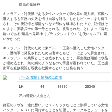
暗黒の鬼婦神
キメラアント討伐隊である女性ハンターで強化系の能力者。宮殿へ
潜入するも任務の失敗を悟り自殺を計る。しかしピトーにより蘇生
され、その後記憶と感情をつなぐ部位を破壊された上で、記憶はそ
のままに実験兵士の第一号とされる。改造されたことによって得た
能力である“暗黒の鬼婦神（ブラックウィドウ）”を使いキルアに襲
いかかった
キメラアント討伐のために東ゴルトー王宮へ潜入した女性ハンタ
ー。護衛軍に発見されたため自害するもピトーによって蘇生され、
キメラアントの兵隊として改造されてしまう。再生後は頭部に水晶
が埋め込まれ、魚の鱗のようなもので手足が覆われていた。王と護
衛軍を直接視認し現状を把握するという任務を負う
パーム/愛情と情熱の二面性
LR
44
16880
25340
私の可愛い人魚さん
師匠のノヴを一途に想い、ヒステリックなほどに崇拝している女性
ハンター。ＮＧＬに同行することを切望し、ナックルとシュートを