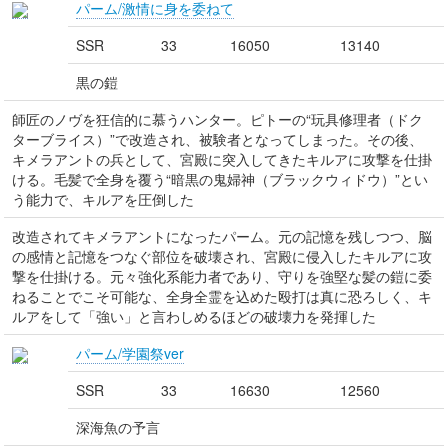
パーム/激情に身を委ねて
SSR
33
16050
13140
黒の鎧
師匠のノヴを狂信的に慕うハンター。ピトーの“玩具修理者（ドク
ターブライス）”で改造され、被験者となってしまった。その後、
キメラアントの兵として、宮殿に突入してきたキルアに攻撃を仕掛
ける。毛髪で全身を覆う“暗黒の鬼婦神（ブラックウィドウ）”とい
う能力で、キルアを圧倒した
改造されてキメラアントになったパーム。元の記憶を残しつつ、脳
の感情と記憶をつなぐ部位を破壊され、宮殿に侵入したキルアに攻
撃を仕掛ける。元々強化系能力者であり、守りを強堅な髪の鎧に委
ねることでこそ可能な、全身全霊を込めた殴打は真に恐ろしく、キ
ルアをして「強い」と言わしめるほどの破壊力を発揮した
パーム/学園祭ver
SSR
33
16630
12560
深海魚の予言