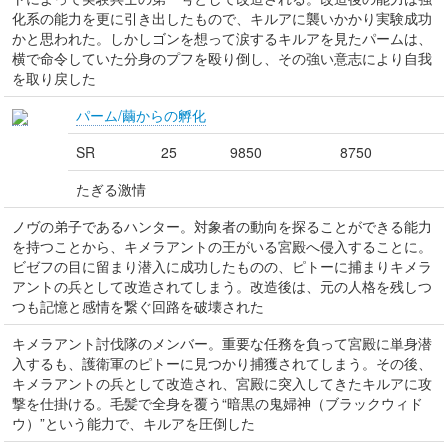
化系の能力を更に引き出したもので、キルアに襲いかかり実験成功
かと思われた。しかしゴンを想って涙するキルアを見たパームは、
横で命令していた分身のプフを殴り倒し、その強い意志により自我
を取り戻した
パーム/繭からの孵化
SR
25
9850
8750
たぎる激情
ノヴの弟子であるハンター。対象者の動向を探ることができる能力
を持つことから、キメラアントの王がいる宮殿へ侵入することに。
ビゼフの目に留まり潜入に成功したものの、ピトーに捕まりキメラ
アントの兵として改造されてしまう。改造後は、元の人格を残しつ
つも記憶と感情を繋ぐ回路を破壊された
キメラアント討伐隊のメンバー。重要な任務を負って宮殿に単身潜
入するも、護衛軍のピトーに見つかり捕獲されてしまう。その後、
キメラアントの兵として改造され、宮殿に突入してきたキルアに攻
撃を仕掛ける。毛髪で全身を覆う“暗黒の鬼婦神（ブラックウィド
ウ）”という能力で、キルアを圧倒した