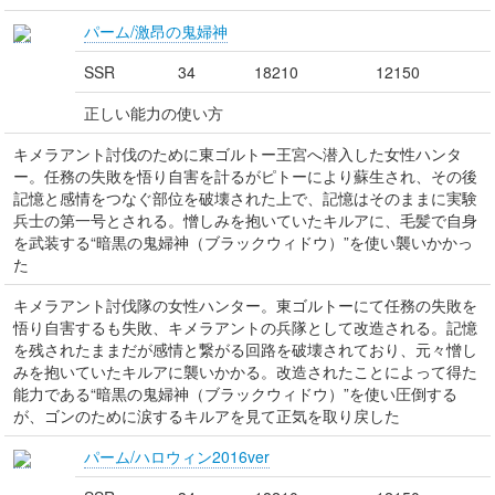
パーム/激昂の鬼婦神
SSR
34
18210
12150
正しい能力の使い方
キメラアント討伐のために東ゴルトー王宮へ潜入した女性ハンタ
ー。任務の失敗を悟り自害を計るがピトーにより蘇生され、その後
記憶と感情をつなぐ部位を破壊された上で、記憶はそのままに実験
兵士の第一号とされる。憎しみを抱いていたキルアに、毛髪で自身
を武装する“暗黒の鬼婦神（ブラックウィドウ）”を使い襲いかかっ
た
キメラアント討伐隊の女性ハンター。東ゴルトーにて任務の失敗を
悟り自害するも失敗、キメラアントの兵隊として改造される。記憶
を残されたままだが感情と繋がる回路を破壊されており、元々憎し
みを抱いていたキルアに襲いかかる。改造されたことによって得た
能力である“暗黒の鬼婦神（ブラックウィドウ）”を使い圧倒する
が、ゴンのために涙するキルアを見て正気を取り戻した
パーム/ハロウィン2016ver