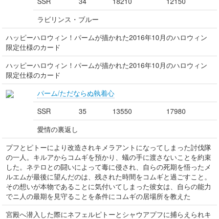
SSR
34
18210
12150
ラビリンス・ブルー
ハッピーハロウィン！パームが描かれた2016年10月のハロウィン
限定仕様のカード
ハッピーハロウィン！パームが描かれた2016年10月のハロウィン
限定仕様のカード
パーム/ただならぬ執着心
SSR
35
13550
17980
愛情の裏返し
プフとピトーにより改造されキメラアントになってしまった討伐隊
の一人。キルアからコムギを預かり、蟻の手に渡さないことを約束
した。ネテロとの闘いによって毒に侵され、自らの死期を悟ったメ
ルエムが最後に望んだのは、残された時間をコムギと過ごすこと。
その想いが本物であることに気付いてしまった彼女は、自らの能力
でニ人の最期を見守ることを条件にコムギの居場所を教えた
宮殿へ潜入した際にネフェルピトーとシャウアプフに捕らえられキ