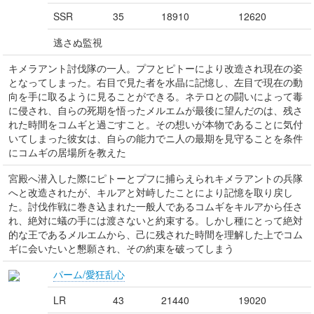
SSR
35
18910
12620
逃さぬ監視
キメラアント討伐隊の一人。プフとピトーにより改造され現在の姿
となってしまった。右目で見た者を水晶に記憶し、左目で現在の動
向を手に取るように見ることができる。ネテロとの闘いによって毒
に侵され、自らの死期を悟ったメルエムが最後に望んだのは、残さ
れた時間をコムギと過ごすこと。その想いが本物であることに気付
いてしまった彼女は、自らの能力でニ人の最期を見守ることを条件
にコムギの居場所を教えた
宮殿へ潜入した際にピトーとプフに捕らえられキメラアントの兵隊
へと改造されたが、キルアと対峙したことにより記憶を取り戻し
た。討伐作戦に巻き込まれた一般人であるコムギをキルアから任さ
れ、絶対に蟻の手には渡さないと約束する。しかし種にとって絶対
的な王であるメルエムから、己に残された時間を理解した上でコム
ギに会いたいと懇願され、その約束を破ってしまう
パーム/愛狂乱心
LR
43
21440
19020