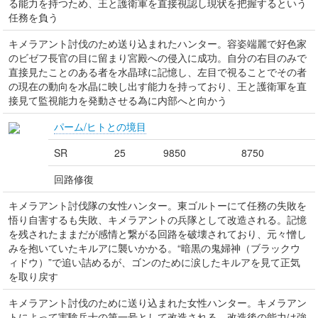
る能力を持つため、王と護衛軍を直接視認し現状を把握するという
任務を負う
キメラアント討伐のため送り込まれたハンター。容姿端麗で好色家
のビゼフ長官の目に留まり宮殿への侵入に成功。自分の右目のみで
直接見たことのある者を水晶球に記憶し、左目で視ることでその者
の現在の動向を水晶に映し出す能力を持っており、王と護衛軍を直
接見て監視能力を発動させる為に内部へと向かう
パーム/ヒトとの境目
SR
25
9850
8750
回路修復
キメラアント討伐隊の女性ハンター。東ゴルトーにて任務の失敗を
悟り自害するも失敗、キメラアントの兵隊として改造される。記憶
を残されたままだが感情と繋がる回路を破壊されており、元々憎し
みを抱いていたキルアに襲いかかる。“暗黒の鬼婦神（ブラックウ
ィドウ）”で追い詰めるが、ゴンのために涙したキルアを見て正気
を取り戻す
キメラアント討伐のために送り込まれた女性ハンター。キメラアン
トによって実験兵士の第一号として改造される。改造後の能力は強