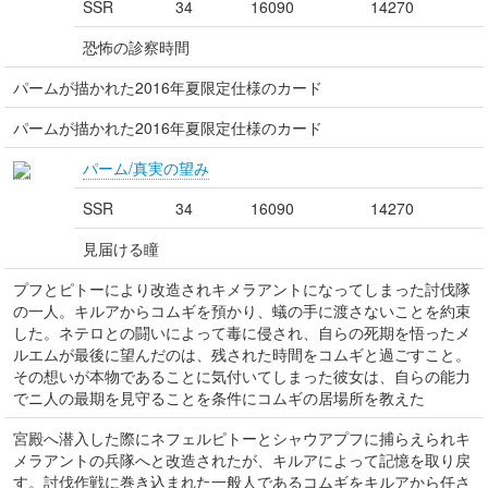
SSR
34
16090
14270
恐怖の診察時間
パームが描かれた2016年夏限定仕様のカード
パームが描かれた2016年夏限定仕様のカード
パーム/真実の望み
SSR
34
16090
14270
見届ける瞳
プフとピトーにより改造されキメラアントになってしまった討伐隊
の一人。キルアからコムギを預かり、蟻の手に渡さないことを約束
した。ネテロとの闘いによって毒に侵され、自らの死期を悟ったメ
ルエムが最後に望んだのは、残された時間をコムギと過ごすこと。
その想いが本物であることに気付いてしまった彼女は、自らの能力
でニ人の最期を見守ることを条件にコムギの居場所を教えた
宮殿へ潜入した際にネフェルピトーとシャウアプフに捕らえられキ
メラアントの兵隊へと改造されたが、キルアによって記憶を取り戻
す。討伐作戦に巻き込まれた一般人であるコムギをキルアから任さ