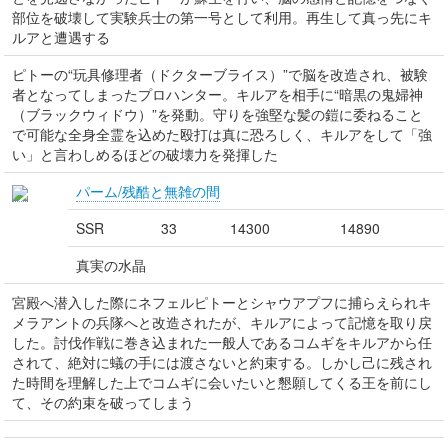
部位を破壊して実験兵士の第一号として利用。再生して真っ先にキ
ルアと遭遇する
ピトーの“玩具修理者（ドクターブライス）”で脳を改造され、被験
者となってしまったプロハンター。キルアを相手に“暗黒の鬼婦神
（ブラックウィドウ）”を発動。守りを強堅な髪の鎧に委ねること
で可能な全身全霊を込めた殴打は真に恐ろしく、キルアをして「強
い」と言わしめるほどの破壊力を発揮した
パーム/残酷と無雑の間
SSR
33
14300
14890
真実の水晶
宮殿へ潜入した際にネフェルピトーとシャウアプフに捕らえられキ
メラアントの兵隊へと改造されたが、キルアによって記憶を取り戻
した。討伐作戦に巻き込まれた一般人であるコムギをキルアから任
されて、絶対に蟻の手には渡さないと約束する。しかし己に残され
た時間を理解した上でコムギに会いたいと懇願してくる王を前にし
て、その約束を破ってしまう