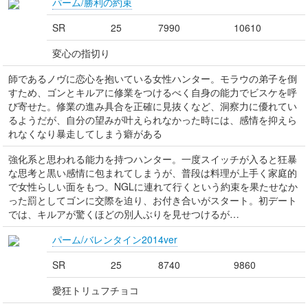
パーム/勝利の約束
SR
25
7990
10610
変心の指切り
師であるノヴに恋心を抱いている女性ハンター。モラウの弟子を倒
すため、ゴンとキルアに修業をつけるべく自身の能力でビスケを呼
び寄せた。修業の進み具合を正確に見抜くなど、洞察力に優れてい
るようだが、自分の望みが叶えられなかった時には、感情を抑えら
れなくなり暴走してしまう癖がある
強化系と思われる能力を持つハンター。一度スイッチが入ると狂暴
な思考と黒い感情に包まれてしまうが、普段は料理が上手く家庭的
で女性らしい面をもつ。NGLに連れて行くという約束を果たせなか
った罰としてゴンに交際を迫り、お付き合いがスタート。初デート
では、キルアが驚くほどの別人ぶりを見せつけるが…
パーム/バレンタイン2014ver
SR
25
8740
9860
愛狂トリュフチョコ