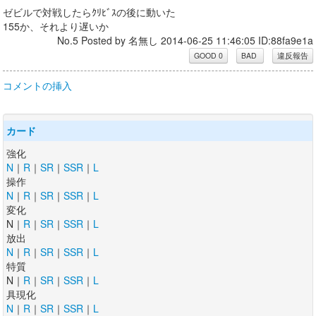
ゼビルで対戦したらｸﾘﾋﾞｽの後に動いた
155か、それより遅いか
No.5 Posted by 名無し 2014-06-25 11:46:05 ID:88fa9e1a
コメントの挿入
カード
強化
N
｜
R
｜
SR
｜
SSR
｜
L
操作
N
｜
R
｜
SR
｜
SSR
｜
L
変化
N｜
R
｜
SR
｜
SSR
｜
L
放出
N
｜
R
｜
SR
｜
SSR
｜
L
特質
N｜
R
｜
SR
｜
SSR
｜
L
具現化
N
｜
R
｜
SR
｜
SSR
｜
L