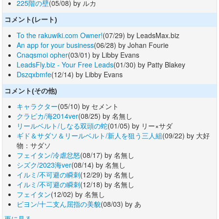
225階の壁
(05/08) by ルカ
コメント(レート)
To the rakuwiki.com Owner!
(07/29) by LeadsMax.biz
An app for your business
(06/28) by Johan Fourie
Cnaqsmoi opher
(03/01) by Libby Evans
LeadsFly.biz - Your Free Leads
(01/30) by Patty Blakey
Dszqxbmfe
(12/14) by Libby Evans
コメント(その他)
キャラクター
(05/10) by セメント
クラピカ/海2014ver
(08/25) by 名無し
リールベルト/しなる双頭の蛇
(01/05) by リー×サダ
ギド＆サダソ＆リールベルト/新人を狙う三人組
(09/22) by 大好
物：サダソ
フェイタン/冷虐忿怒
(08/17) by 名無し
シズク/2023海ver
(08/14) by 名無し
イルミ/不可避の瞬刺
(12/29) by 名無し
イルミ/不可避の瞬刺
(12/18) by 名無し
フェイタン
(12/02) by 名無し
ピヨン/十二支ん屈指の美貌
(08/03) by あ
更に見る