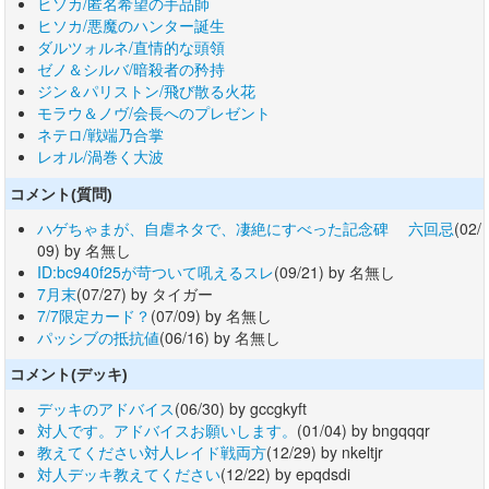
ヒソカ/匿名希望の手品師
ヒソカ/悪魔のハンター誕生
ダルツォルネ/直情的な頭領
ゼノ＆シルバ/暗殺者の矜持
ジン＆パリストン/飛び散る火花
モラウ＆ノヴ/会長へのプレゼント
ネテロ/戦端乃合掌
レオル/渦巻く大波
コメント(質問)
ハゲちゃまが、自虐ネタで、凄絶にすべった記念碑 六回忌
(02/
09) by 名無し
ID:bc940f25が苛ついて吼えるスレ
(09/21) by 名無し
7月末
(07/27) by タイガー
7/7限定カード？
(07/09) by 名無し
パッシブの抵抗値
(06/16) by 名無し
コメント(デッキ)
デッキのアドバイス
(06/30) by gccgkyft
対人です。アドバイスお願いします。
(01/04) by bngqqqr
教えてください対人レイド戦両方
(12/29) by nkeltjr
対人デッキ教えてください
(12/22) by epqdsdi