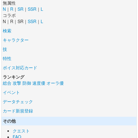
無属性
N
｜
R
｜
SR
｜
SSR
｜
L
コラボ
N｜R｜SR｜
SSR
｜
L
検索
キャラクター
技
特性
ボイス対応カード
ランキング
総合
攻撃
防御
速度優
オーラ優
イベント
データチェック
カード新規登録
その他
クエスト
FAQ