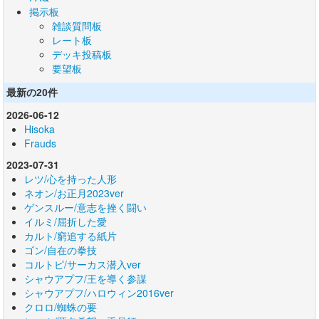
掲示板
雑談質問板
レート板
デッキ投稿板
要望板
最新の20件
2026-06-12
Hisoka
Frauds
2023-07-31
レツ/心を持った人形
ネオン/お正月2023ver
ゲンスルー/意志を挫く闘い
イルミ/屈折した愛
カルト/窮追する紙片
ゴン/自在の拳技
コルトピ/サーカス潜入ver
シャウアプフ/王を導く参謀
シャウアプフ/ハロウィン2016ver
クロロ/蜘蛛の要