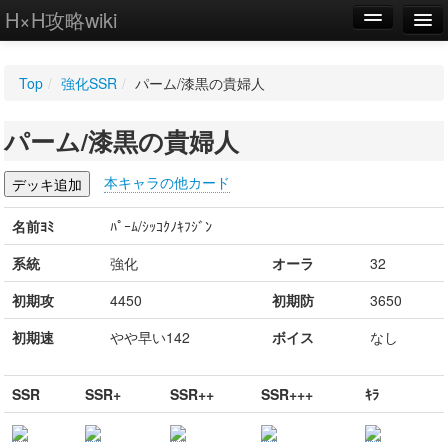
H×H攻略wiki
編集
Top
/
強化SSR
/
パーム/漆黒の貴婦人
新規
パーム/漆黒の貴婦人
WIKI
設定
本キャラの他カード
名前ﾖﾐ
ﾊﾟｰﾑ/ｼｯｺｸﾉｷﾌｼﾞﾝ
系統
強化
オーラ
32
初期攻
4450
初期防
3650
初期速
やや早い142
ボイス
なし
SSR
SSR+
SSR++
SSR+++
ｷﾗ