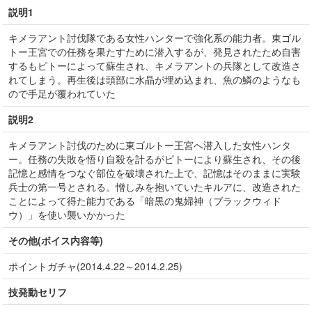
説明1
キメラアント討伐隊である女性ハンターで強化系の能力者。東ゴル
トー王宮での任務を果たすために潜入するが、発見されたため自害
するもピトーによって蘇生され、キメラアントの兵隊として改造さ
れてしまう。再生後は頭部に水晶が埋め込まれ、魚の鱗のようなも
ので手足が覆われていた
説明2
キメラアント討伐のために東ゴルトー王宮へ潜入した女性ハンタ
ー。任務の失敗を悟り自殺を計るがピトーにより蘇生され、その後
記憶と感情をつなぐ部位を破壊された上で、記憶はそのままに実験
兵士の第一号とされる。憎しみを抱いていたキルアに、改造された
ことによって得た能力である「暗黒の鬼婦神（ブラックウィド
ウ）」を使い襲いかかった
その他(ボイス内容等)
ポイントガチャ(2014.4.22～2014.2.25)
技発動セリフ