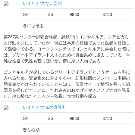
レオリオ/危ない監視
SR
25
9850
8750
念には念を
第287期ハンター試験合格者。試験中はゴンやキルア、クラピカら
と行動を共にしていたが、現在は本来の目標であった医者を目指し
て勉強中である。ヨークシンシティでゴンとキルアに再会した際に
は、グリードアイランド入手のための資金集めに協力している。単
純な性格で気性も荒っぽいが、情に厚い人物である
ゴンとキルアが探しているグリードアイランドというゲームを手に
入れるため、資金集めに奔走する中、幻影旅団のメンバーに多額の
懸賞金がかけられていることを知り、伝言サイトで情報を募って旅
団員を探しだすことに。たれ込みのおかげでマチとノブナガを発見
し、少し離れたところから監視しつつ行動を探る
レオリオ/本気の直談判
SR
25
9850
8750
怒り心頭