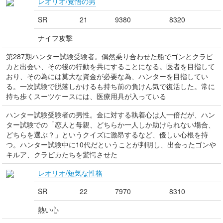
レオリオ/覚悟の男
SR
21
9380
8320
ナイフ攻撃
第287期ハンター試験受験者。偶然乗り合わせた船でゴンとクラピ
カと出会い、その後の行動を共にすることになる。医者を目指して
おり、その為には莫大な資金が必要な為、ハンターを目指してい
る。一次試験で脱落しかけるも持ち前の負けん気で復活した。常に
持ち歩くスーツケースには、医療用具が入っている
ハンター試験受験者の男性。金に対する執着心は人一倍だが、ハン
ター試験での「恋人と母親、どちらか一人しか助けられない場合、
どちらを選ぶ？」というクイズに激昂するなど、優しい心根を持
つ。ハンター試験中に10代だということが判明し、出会ったゴンや
キルア、クラピカたちを驚愕させた
レオリオ/短気な性格
SR
22
7970
8310
熱い心