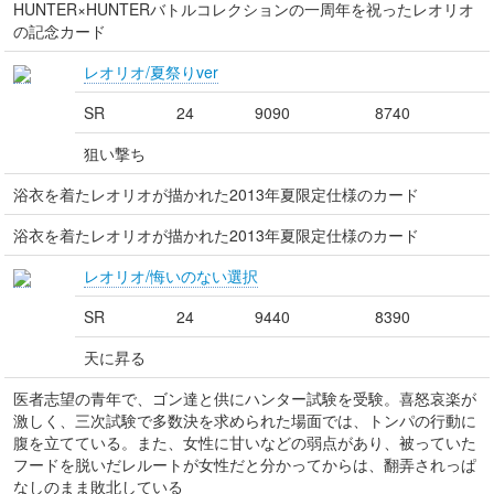
HUNTER×HUNTERバトルコレクションの一周年を祝ったレオリオ
の記念カード
レオリオ/夏祭りver
SR
24
9090
8740
狙い撃ち
浴衣を着たレオリオが描かれた2013年夏限定仕様のカード
浴衣を着たレオリオが描かれた2013年夏限定仕様のカード
レオリオ/悔いのない選択
SR
24
9440
8390
天に昇る
医者志望の青年で、ゴン達と供にハンター試験を受験。喜怒哀楽が
激しく、三次試験で多数決を求められた場面では、トンパの行動に
腹を立てている。また、女性に甘いなどの弱点があり、被っていた
フードを脱いだレルートが女性だと分かってからは、翻弄されっぱ
なしのまま敗北している