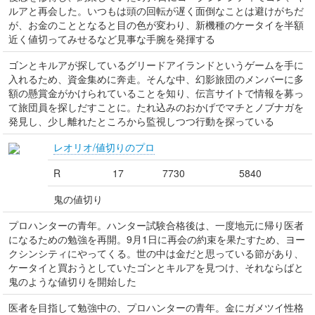
ルアと再会した。いつもは頭の回転が遅く面倒なことは避けがちだ
が、お金のこととなると目の色が変わり、新機種のケータイを半額
近く値切ってみせるなど見事な手腕を発揮する
ゴンとキルアが探しているグリードアイランドというゲームを手に
入れるため、資金集めに奔走。そんな中、幻影旅団のメンバーに多
額の懸賞金がかけられていることを知り、伝言サイトで情報を募っ
て旅団員を探しだすことに。たれ込みのおかげでマチとノブナガを
発見し、少し離れたところから監視しつつ行動を探っている
レオリオ/値切りのプロ
R
17
7730
5840
鬼の値切り
プロハンターの青年。ハンター試験合格後は、一度地元に帰り医者
になるための勉強を再開。9月1日に再会の約束を果たすため、ヨー
クシンシティにやってくる。世の中は金だと思っている節があり、
ケータイと買おうとしていたゴンとキルアを見つけ、それならばと
鬼のような値切りを開始した
医者を目指して勉強中の、プロハンターの青年。金にガメツイ性格