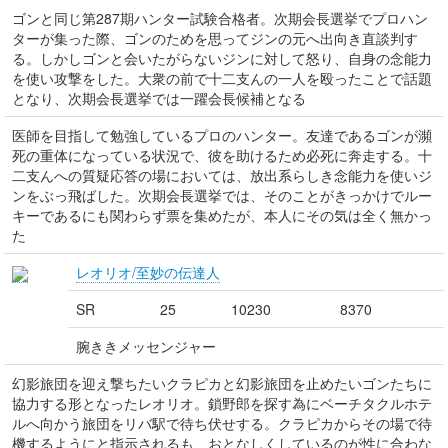
ゴンと同じ第287期ハンター試験合格者。次期会長選挙でプロハン
ターが集った際、ゴンのためを思ってジンの元へ出向き直談判す
る。しかしゴンと会いたがらないジンに対して怒り、自身の念能力
を使い攻撃をした。大衆の前で十二支んの一人を殴ったことで話題
となり、次期会長選挙では一躍会長候補となる
医師を目指して勉強しているプロのハンター。友達であるゴンが瀕
死の重体になっている状況で、彼を助けるため必死に奔走する。十
二支んへの質疑応答の場においては、放出系らしき念能力を使いジ
ンをぶっ飛ばした。次期会長選挙では、そのことがきっかけでルー
キーであるにも関わらず票を集めたが、本人にその気は全く無かっ
た
レオリオ/至妙の伝達人
SR
25
10230
8370
腕ききメッセンジャー
幻影旅団を迎え撃ちたいクラピカと幻影旅団を止めたいゴンたちに
協力する形となったレオリオ。鎖野郎を探す為にベーチタクルホテ
ルへ向かう旅団をリバ駅で待ち伏せする。クラピカからその場で待
機するようにと指示されるも、おとなしくしているのが性に合わな