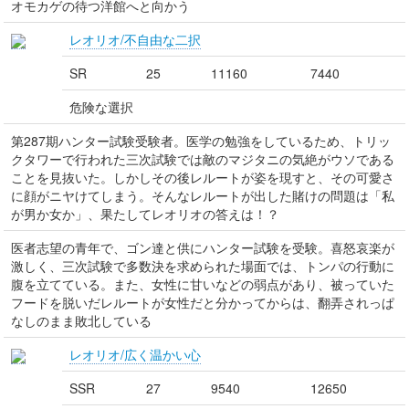
オモカゲの待つ洋館へと向かう
レオリオ/不自由な二択
SR
25
11160
7440
危険な選択
第287期ハンター試験受験者。医学の勉強をしているため、トリッ
クタワーで行われた三次試験では敵のマジタニの気絶がウソである
ことを見抜いた。しかしその後レルートが姿を現すと、その可愛さ
に顔がニヤけてしまう。そんなレルートが出した賭けの問題は「私
が男か女か」、果たしてレオリオの答えは！？
医者志望の青年で、ゴン達と供にハンター試験を受験。喜怒哀楽が
激しく、三次試験で多数決を求められた場面では、トンパの行動に
腹を立てている。また、女性に甘いなどの弱点があり、被っていた
フードを脱いだレルートが女性だと分かってからは、翻弄されっぱ
なしのまま敗北している
レオリオ/広く温かい心
SSR
27
9540
12650