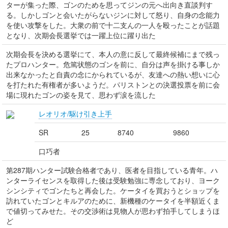
ターが集った際、ゴンのためを思ってジンの元へ出向き直談判す
る。しかしゴンと会いたがらないジンに対して怒り、自身の念能力
を使い攻撃をした。大衆の前で十二支んの一人を殴ったことが話題
となり、次期会長選挙では一躍上位に躍り出た
次期会長を決める選挙にて、本人の意に反して最終候補にまで残っ
たプロハンター。危篤状態のゴンを前に、自分は声を掛ける事しか
出来なかったと自責の念にかられているが、友達への熱い想いに心
を打たれた有権者が多いようだ。パリストンとの決選投票を前に会
場に現れたゴンの姿を見て、思わず涙を流した
レオリオ/駆け引き上手
SR
25
8740
9860
口巧者
第287期ハンター試験合格者であり、医者を目指している青年。ハ
ンターライセンスを取得した後は受験勉強に専念しており、ヨーク
シンシティでゴンたちと再会した。ケータイを買おうとショップを
訪れていたゴンとキルアのために、新機種のケータイを半額近くま
で値切ってみせた。その交渉術は見物人が思わず拍手してしまうほ
ど