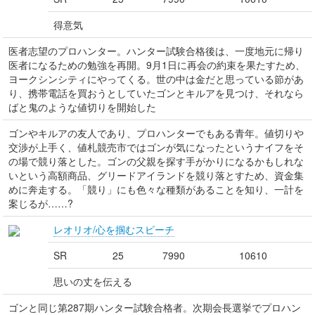
得意気
医者志望のプロハンター。ハンター試験合格後は、一度地元に帰り
医者になるための勉強を再開。9月1日に再会の約束を果たすため、
ヨークシンシティにやってくる。世の中は金だと思っている節があ
り、携帯電話を買おうとしていたゴンとキルアを見つけ、それなら
ばと鬼のような値切りを開始した
ゴンやキルアの友人であり、プロハンターでもある青年。値切りや
交渉が上手く、値札競売市ではゴンが気になったというナイフをそ
の場で競り落とした。ゴンの父親を探す手がかりになるかもしれな
いという高額商品、グリードアイランドを競り落とすため、資金集
めに奔走する。「競り」にも色々な種類があることを知り、一計を
案じるが……?
レオリオ/心を掴むスピーチ
SR
25
7990
10610
思いの丈を伝える
ゴンと同じ第287期ハンター試験合格者。次期会長選挙でプロハン