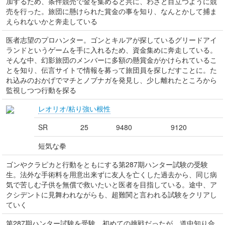
加するため、条件競売で金を集めると共に、わざと目立つように競
売を行った。旅団に懸けられた賞金の事を知り、なんとかして捕ま
えられないかと奔走している
医者志望のプロハンター。ゴンとキルアが探しているグリードアイ
ランドというゲームを手に入れるため、資金集めに奔走している。
そんな中、幻影旅団のメンバーに多額の懸賞金がかけられているこ
とを知り、伝言サイトで情報を募って旅団員を探しだすことに。た
れ込みのおかげでマチとノブナガを発見し、少し離れたところから
監視しつつ行動を探る
レオリオ/粘り強い根性
SR
25
9480
9120
短気な拳
ゴンやクラピカと行動をともにする第287期ハンター試験の受験
生。法外な手術料を用意出来ずに友人を亡くした過去から、同じ病
気で苦しむ子供を無償で救いたいと医者を目指している。途中、ア
クシデントに見舞われながらも、超難関と言われる試験をクリアし
ていく
第287期ハンター試験を受験。初めての挑戦だったが、道中知り合