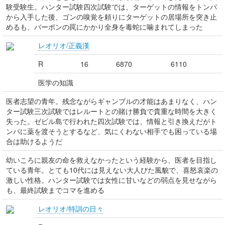
験受験生。ハンター試験四次試験では、ターゲットの情報をトンパ
から入手した後、ゴンの嗅覚を頼りにターゲットの居場所を突き止
めるも、バーボンの罠にかかり全身を毒蛇に噛まれてしまった
レオリオ/正義漢
R
16
6870
6110
医学の知識
医者志望の青年。残念ながらギャンブルの才能はあまりなく、ハン
ター試験三次試験ではレルートとの賭け勝負で貴重な時間を大きく
失った。ゼビル島で行われた四次試験では、情報と引き換えだがト
ンパに薬を渡そうとするなど、気にくわない相手でも困っている場
合は助けるようだ
幼いころに親友の命を救えなかったという経験から、医者を目指し
ている青年。とても10代には見えない大人びた風貌で、喜怒哀楽の
激しい性格。ハンター試験では女性に甘いなどの弱点を見せながら
も、最終試験までコマを進める
レオリオ/特訓の日々