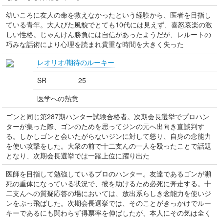
幼いころに友人の命を救えなかったという経験から、医者を目指し
ている青年。大人びた風貌でとても10代には見えず、喜怒哀楽の激
しい性格。じゃんけん勝負には自信があったようだが、レルートの
巧みな話術により心理を読まれ貴重な時間を大きく失った
レオリオ/期待のルーキー
SR
25
医学への熱意
ゴンと同じ第287期ハンター試験合格者。次期会長選挙でプロハン
ターが集った際、ゴンのためを思ってジンの元へ出向き直談判す
る。しかしゴンと会いたがらないジンに対して怒り、自身の念能力
を使い攻撃をした。大衆の前で十二支んの一人を殴ったことで話題
となり、次期会長選挙では一躍上位に躍り出た
医師を目指して勉強しているプロのハンター。友達であるゴンが瀕
死の重体になっている状況で、彼を助けるため必死に奔走する。十
二支んへの質疑応答の場においては、放出系らしき念能力を使いジ
ンをぶっ飛ばした。次期会長選挙では、そのことがきっかけでルー
キーであるにも関わらず得票率を伸ばしたが、本人にその気は全く