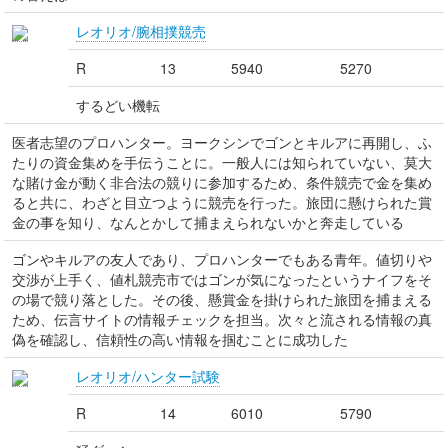
レオリオ/腕相撲競売
R
13
5940
5270
するどい機転
医者志望のプロハンター。ヨークシンでゴンとキルアに再開し、ふ
たりの資金集めを手伝うことに。一般人には知られていない、莫大
な賭け金が動く非合法の競りに参加するため、条件競売で金を集め
ると共に、わざと目立つように競売を行った。旅団に懸けられた賞
金の事を知り、なんとかして捕まえられないかと奔走している
ゴンやキルアの友人であり、プロハンターでもある青年。値切りや
交渉が上手く、値札競売市ではゴンが気になったというナイフをそ
の場で競り落とした。その後、懸賞金を掛けられた旅団を捕まえる
ため、伝言サイトの情報チェックを担当。次々と流される情報の真
偽を確認し、信頼性の高い情報を掴むことに成功した
レオリオ/ハンター試験
R
14
6010
5790