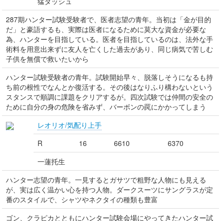
猛ダッシュ
287期ハンター試験受験者で、医者志望の青年。当初は「金が目的
だ」と豪語するも、実際は医者になるために莫大な資金が必要な
為、ハンターを目指している。医者を目指しているのは、法外な手
術料を用意出来ずに友人を亡くした過去があり、同じ病気で苦しむ
子供を無償で救いたいから
ハンター試験受験者の青年。試験開始早々、脱落しそうになるも持
ち前の根性でなんとか復活する。その後はなりふり構わないという
スタンスで順調に課題をクリアするが。四次試験では仲間の安全の
ために自分の身の危険を省みず、バーボンの罠にかかってしまう
レオリオ/気配り上手
R
16
6610
6370
一蓮托生
ハンター志望の青年。一見するとガサツで粗野な人物にも見える
が、実は広く温かい心を持つ人物。ダークスーツにサングラスが定
番のスタイルで、シャツやネクタイの種類も豊富
ゴン、クラピカとともにハンター試験会場にやってきたハンター試