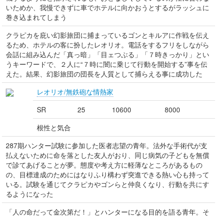
いためか、我慢できずに車でホテルに向かおうとするがラッシュに
巻き込まれてしまう
クラピカを庇い幻影旅団に捕まっているゴンとキルアに作戦を伝え
るため、ホテルの客に扮したレオリオ。電話をするフリをしながら
会話に組み込んだ「真っ暗」「目ェつぶる」「７時きっかり」とい
うキーワードで、２人に“７時に闇に乗じて行動を開始する”事を伝
えた。結果、幻影旅団の団長を人質として捕らえる事に成功した
レオリオ/無鉄砲な情熱家
SR
25
10600
8000
根性と気合
287期ハンター試験に参加した医者志望の青年。法外な手術代が支
払えないために命を落とした友人がおり、同じ病気の子どもを無償
で診てあげることが夢。態度や考え方に軽薄なところがあるもの
の、目標達成のためにはなりふり構わず突進できる熱い心も持って
いる。試験を通じてクラピカやゴンらと仲良くなり、行動を共にす
るようになった
「人の命だって金次第だ！」とハンターになる目的を語る青年。そ