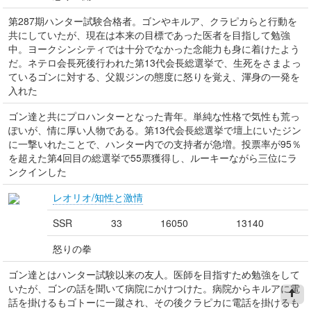
第287期ハンター試験合格者。ゴンやキルア、クラピカらと行動を
共にしていたが、現在は本来の目標であった医者を目指して勉強
中。ヨークシンシティでは十分でなかった念能力も身に着けたよう
だ。ネテロ会長死後行われた第13代会長総選挙で、生死をさまよっ
ているゴンに対する、父親ジンの態度に怒りを覚え、渾身の一発を
入れた
ゴン達と共にプロハンターとなった青年。単純な性格で気性も荒っ
ぽいが、情に厚い人物である。第13代会長総選挙で壇上にいたジン
に一撃いれたことで、ハンター内での支持者が急増。投票率が95％
を超えた第4回目の総選挙で55票獲得し、ルーキーながら三位にラ
ンクインした
レオリオ/知性と激情
SSR
33
16050
13140
怒りの拳
ゴン達とはハンター試験以来の友人。医師を目指すため勉強をして
いたが、ゴンの話を聞いて病院にかけつけた。病院からキルアに電
話を掛けるもゴトーに一蹴され、その後クラピカに電話を掛けるも