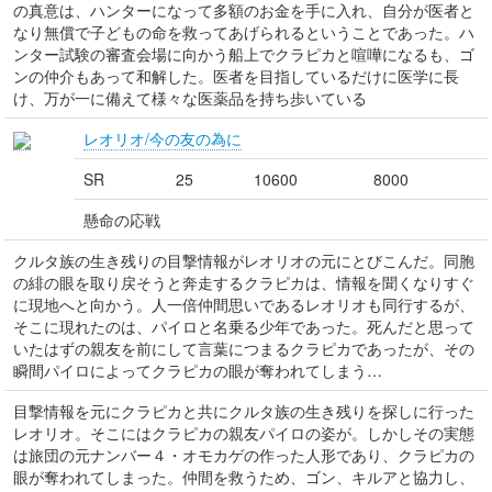
の真意は、ハンターになって多額のお金を手に入れ、自分が医者と
なり無償で子どもの命を救ってあげられるということであった。ハ
ンター試験の審査会場に向かう船上でクラピカと喧嘩になるも、ゴ
ンの仲介もあって和解した。医者を目指しているだけに医学に長
け、万が一に備えて様々な医薬品を持ち歩いている
レオリオ/今の友の為に
SR
25
10600
8000
懸命の応戦
クルタ族の生き残りの目撃情報がレオリオの元にとびこんだ。同胞
の緋の眼を取り戻そうと奔走するクラピカは、情報を聞くなりすぐ
に現地へと向かう。人一倍仲間思いであるレオリオも同行するが、
そこに現れたのは、パイロと名乗る少年であった。死んだと思って
いたはずの親友を前にして言葉につまるクラピカであったが、その
瞬間パイロによってクラピカの眼が奪われてしまう…
目撃情報を元にクラピカと共にクルタ族の生き残りを探しに行った
レオリオ。そこにはクラピカの親友パイロの姿が。しかしその実態
は旅団の元ナンバー４・オモカゲの作った人形であり、クラピカの
眼が奪われてしまった。仲間を救うため、ゴン、キルアと協力し、