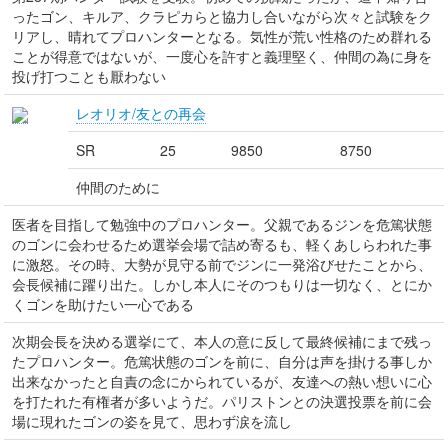
ったゴン、キルア、クラピカらと協力し合いながら次々と試験をク
リアし、晴れてプロハンターとなる。気性が荒い性格のため群れる
ことが得意ではないが、一度心を許すと義理堅く、仲間の為に身を
投げ打つことも厭わない
レオリオ/友との再会
SR
25
9850
8750
仲間のために
医者を目指して勉強中のプロハンター。父親であるジンを危篤状態
のゴンに会わせるため選挙会場で詰め寄るも、軽くあしらわれた事
に激怒。その時、大勢が見守る前でジンに一発浴びせたことから、
会長候補に躍り出た。しかし本人にそのつもりは一切なく、とにか
くゴンを助けたい一心である
次期会長を決める選挙にて、本人の意に反して最終候補にまで残っ
たプロハンター。危篤状態のゴンを前に、自分は声を掛ける事しか
出来なかったと自責の念にかられているが、友達への熱い想いに心
を打たれた有権者が多いようだ。パリストンとの決選投票を前に会
場に現れたゴンの姿を見て、思わず涙を流し