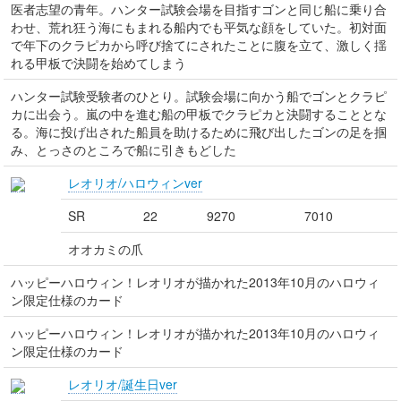
医者志望の青年。ハンター試験会場を目指すゴンと同じ船に乗り合
わせ、荒れ狂う海にもまれる船内でも平気な顔をしていた。初対面
で年下のクラピカから呼び捨てにされたことに腹を立て、激しく揺
れる甲板で決闘を始めてしまう
ハンター試験受験者のひとり。試験会場に向かう船でゴンとクラピ
カに出会う。嵐の中を進む船の甲板でクラピカと決闘することとな
る。海に投げ出された船員を助けるために飛び出したゴンの足を掴
み、とっさのところで船に引きもどした
レオリオ/ハロウィンver
SR
22
9270
7010
オオカミの爪
ハッピーハロウィン！レオリオが描かれた2013年10月のハロウィ
ン限定仕様のカード
ハッピーハロウィン！レオリオが描かれた2013年10月のハロウィ
ン限定仕様のカード
レオリオ/誕生日ver