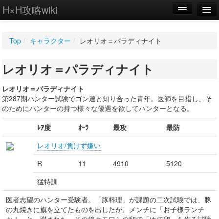
H×H攻略wiki
編集
Top
/
キャラクター
/
レオリオ＝パラディナイト
新規
レオリオ＝パラディナイト
WIKI
設定
レオリオ＝パラディナイト
第287期ハンター試験でゴン達と知り合った青年。医師を目指し、そ
のためにハンターの持つ様々な優遇を欲してハンターとなる。
ﾚｱ度
ｵｰﾗ
最攻
最防
レオリオ/負けず嫌い
R
11
4910
5120
猛特訓
医者志望のハンター受験者。「豚料理」が課題の二次試験では、豚
の丸焼きに旗を立てたものを出したが、メンチに「お子様ランチ