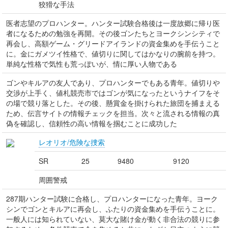
狡猾な手法
医者志望のプロハンター。ハンター試験合格後は一度故郷に帰り医
者になるための勉強を再開。その後ゴンたちとヨークシンシティで
再会し、高額ゲーム・グリードアイランドの資金集めを手伝うこと
に。金にガメツイ性格で、値切りに関してはかなりの腕前を持つ。
単純な性格で気性も荒っぽいが、情に厚い人物である
ゴンやキルアの友人であり、プロハンターでもある青年。値切りや
交渉が上手く、値札競売市ではゴンが気になったというナイフをそ
の場で競り落とした。その後、懸賞金を掛けられた旅団を捕まえる
ため、伝言サイトの情報チェックを担当。次々と流される情報の真
偽を確認し、信頼性の高い情報を掴むことに成功した
レオリオ/危険な捜索
SR
25
9480
9120
周囲警戒
287期ハンター試験に合格し、プロハンターになった青年。ヨーク
シンでゴンとキルアに再会し、ふたりの資金集めを手伝うことに。
一般人には知られていない、莫大な賭け金が動く非合法の競りに参