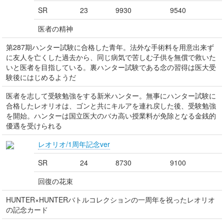
SR
23
9930
9540
医者の精神
第287期ハンター試験に合格した青年。法外な手術料を用意出来ず
に友人を亡くした過去から、同じ病気で苦しむ子供を無償で救いた
いと医者を目指している。裏ハンター試験である念の習得は医大受
験後にはじめるようだ
医者を志して受験勉強をする新米ハンター。無事にハンター試験に
合格したレオリオは、ゴンと共にキルアを連れ戻した後、受験勉強
を開始。ハンターは国立医大のバカ高い授業料が免除となる金銭的
優遇を受けられる
レオリオ/1周年記念ver
SR
24
8730
9100
回復の花束
HUNTER×HUNTERバトルコレクションの一周年を祝ったレオリオ
の記念カード