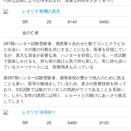
巧みな話術により心理を読まれ、貴重な時間を大きく失った
レオリオ/動機の真意
SR
25
9140
9490
金の亡者
287期ハンター試験受験者。偶然乗り合わせた船でゴンとクラピカ
と出会い、その後の行動を共にすることになる。医者を目指してい
るが、莫大な資金が必要な為、ハンターを目指している。一次試験
で脱落しかけるも、持ち前の負けん気で持ち直した。常に持ち歩い
ているスーツケースには、医療用具も入っている
第287期ハンター試験受験者。感情表現が豊かで他人のために怒る
ことも多い。医学の勉強をしているため、多少の医療技術を持って
おり、3次試験では敵のマジタニの気絶がウソであることを見抜い
た。しかし女性の誘惑には弱く、レルートとの賭けにあっさり敗北
してしまう
レオリオ/余裕綽々
SR
25
9480
9120