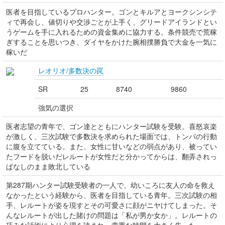
医者を目指しているプロハンター。ゴンとキルアとヨークシンシテ
ィで再会し、値切りや交渉ごとが上手く、グリードアイランドとい
うゲームを手に入れるための資金集めに協力する。条件競売で荒稼
ぎすることを思いつき、ダイヤをかけた腕相撲勝負で大金を一気に
稼いだ
レオリオ/多数決の罠
SR
25
8740
9860
強気の選択
医者志望の青年で、ゴン達とともにハンター試験を受験。喜怒哀楽
が激しく、三次試験で多数決を求められた場面では、トンパの行動
に腹を立てている。また、女性に甘いなどの弱点があり、被ってい
たフードを脱いだレルートが女性だと分かってからは、翻弄されっ
ぱなしのまま敗北している
第287期ハンター試験受験者の一人で、幼いころに友人の命を救え
なかったという経験から、医者を目指している青年。三次試験の相
手、レルートが姿を現すとその可愛さに顔がニヤけてしまった。そ
んなレルートが出した賭けの問題は「私が男か女か」。レルートの