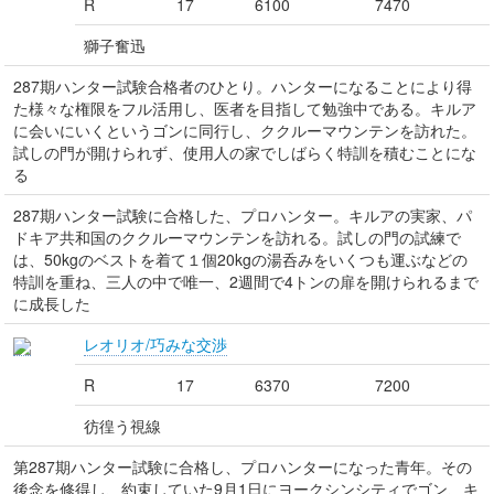
R
17
6100
7470
獅子奮迅
287期ハンター試験合格者のひとり。ハンターになることにより得
た様々な権限をフル活用し、医者を目指して勉強中である。キルア
に会いにいくというゴンに同行し、ククルーマウンテンを訪れた。
試しの門が開けられず、使用人の家でしばらく特訓を積むことにな
る
287期ハンター試験に合格した、プロハンター。キルアの実家、パ
ドキア共和国のククルーマウンテンを訪れる。試しの門の試練で
は、50kgのベストを着て１個20kgの湯呑みをいくつも運ぶなどの
特訓を重ね、三人の中で唯一、2週間で4トンの扉を開けられるまで
に成長した
レオリオ/巧みな交渉
R
17
6370
7200
彷徨う視線
第287期ハンター試験に合格し、プロハンターになった青年。その
後念を修得し、約束していた9月1日にヨークシンシティでゴン、キ