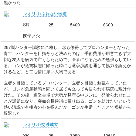
無かった
レオリオ/ぶれない医道
SR
25
5400
6600
医学と念
287期ハンター試験に合格し、念も修得してプロハンターとなった
青年。ハンターを目指そうと決めたのは、手術費用が用意できず大
切な友人を病気で亡くしたためで、医者になるための勉強もしてい
る。ゴンが危篤状態に陥った時にも選挙演説を通して協力を訴えか
けるなど、とても情に厚い人物である
医者を目指しているプロハンター。医者を目指し勉強をしていた
が、ゴンが危篤状態と聞いて居ても立っても居られず病院に駆け付
けた。その後、選挙会場で大勢が見守る中ジンに一発喰らわせたこ
とが話題になり、突如会長候補に躍り出る。ゴンを助けたいという
熱い演説で有権者の心を掴んだが、ゴンが生還したことで候補から
辞退した
レオリオ/交渉成立
SR
25
7990
10610