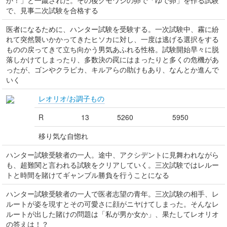
か！」と一蹴された。その後クモワシの卵で「ゆで卵」を作る試験
で、見事二次試験を合格する
医者になるために、ハンター試験を受験する。一次試験中、霧に紛
れて突然襲いかかってきたヒソカに対し、一度は逃げる選択をする
ものの戻ってきて立ち向かう男気あふれる性格。試験開始早々に脱
落しかけてしまったり、多数決の罠にはまったりと多くの危機があ
ったが、ゴンやクラピカ、キルアらの助けもあり、なんとか進んで
いく
レオリオ/お調子もの
R
13
5260
5950
移り気な自惚れ
ハンター試験受験者の一人。途中、アクシデントに見舞われながら
も、超難関と言われる試験をクリアしていく。三次試験ではレルー
トと時間を賭けてギャンブル勝負を行うことになる
ハンター試験受験者の一人で医者志望の青年。三次試験の相手、レ
ルートが姿を現すとその可愛さに顔がニヤけてしまった。そんなレ
ルートが出した賭けの問題は「私が男か女か」、果たしてレオリオ
の答えは！？