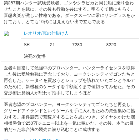
第287期ハンター試験受験者。ゴンやクラピカと同じ船に乗り合わ
せたことを縁に、その後も行動を共にする。明るくて情にもろく、
喜怒哀楽が激しい性格である。ダークスーツに常にサングラスをか
けており、とても10代には見えない出で立ちである
レオリオ/罠の仕掛け人
SR
21
7280
8220
決死の覚悟
医者を目指して勉強中のプロハンター。ハンターライセンスを取得
した後は受験勉強に専念しており、ヨークシンシティでゴンたちと
再会した。ケータイを買おうとショップを訪れていたゴンとキルア
のために、新機種のケータイを半額近くまで値切ってみせた。その
交渉術は見物人が思わず拍手してしまうほど
医者志望のプロハンター。ヨークシンシティでゴンたちと再会し、
グリードアイランドというゲームを手に入れるための資金集めに協
力する。条件競売で荒稼ぎすることを思いつき、ダイヤをかけた腕
相撲勝負で250万ジェニー以上を一気に稼いだ。その後、本当の目
的だった非合法の競売に潜り込むことに成功する