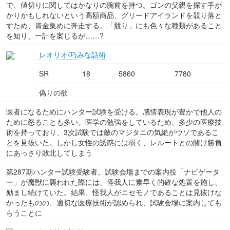
で、値切りに関してはかなりの腕前を持つ。ゴンの父親を探す手が
かりかもしれないという高額商品、グリードアイランドを競り落と
すため、資金集めに奔走する。「競り」にも色々な種類があること
を知り、一計を案じるが……?
レオリオ/巧みな話術
SR
18
5860
7780
偽りの欲
医者になるためにハンター試験を受ける。感情表現が豊かで他人の
ために怒ることも多い。医学の勉強をしているため、多少の医療技
術を持っており、3次試験では敵のマジタニの気絶がウソであるこ
とを見抜いた。しかし女性の誘惑には弱く、レルートとの賭け勝負
にあっさり敗北してしまう
第287期ハンター試験受験者。試験会場までの案内役「ナビゲータ
ー」が魔獣に襲われた際には、怪我人に素早く的確な処置を施し、
励まし続けていた。結果、怪我人がニセモノであることは見抜けな
かったものの、適切な医療技術が認められ、試験会場に案内しても
らうことに