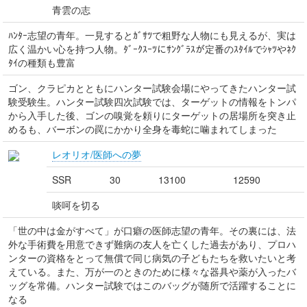
青雲の志
ﾊﾝﾀｰ志望の青年。一見するとｶﾞｻﾂで粗野な人物にも見えるが、実は
広く温かい心を持つ人物。ﾀﾞｰｸｽｰﾂにｻﾝｸﾞﾗｽが定番のｽﾀｲﾙでｼｬﾂやﾈｸ
ﾀｲの種類も豊富
ゴン、クラピカとともにハンター試験会場にやってきたハンター試
験受験生。ハンター試験四次試験では、ターゲットの情報をトンパ
から入手した後、ゴンの嗅覚を頼りにターゲットの居場所を突き止
めるも、バーボンの罠にかかり全身を毒蛇に噛まれてしまった
レオリオ/医師への夢
SSR
30
13100
12590
啖呵を切る
「世の中は金がすべて」が口癖の医師志望の青年。その裏には、法
外な手術費を用意できず難病の友人を亡くした過去があり、プロハ
ンターの資格をとって無償で同じ病気の子どもたちを救いたいと考
えている。また、万が一のときのために様々な器具や薬が入ったバ
ッグを常備。ハンター試験ではこのバッグが随所で活躍することに
なる