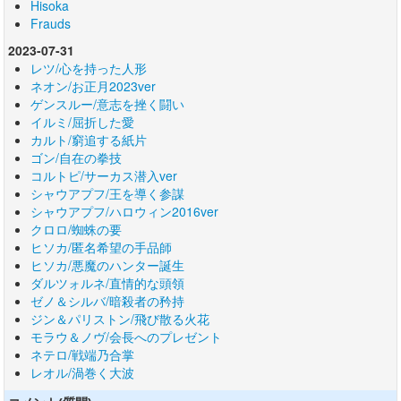
Hisoka
Frauds
2023-07-31
レツ/心を持った人形
ネオン/お正月2023ver
ゲンスルー/意志を挫く闘い
イルミ/屈折した愛
カルト/窮追する紙片
ゴン/自在の拳技
コルトピ/サーカス潜入ver
シャウアプフ/王を導く参謀
シャウアプフ/ハロウィン2016ver
クロロ/蜘蛛の要
ヒソカ/匿名希望の手品師
ヒソカ/悪魔のハンター誕生
ダルツォルネ/直情的な頭領
ゼノ＆シルバ/暗殺者の矜持
ジン＆パリストン/飛び散る火花
モラウ＆ノヴ/会長へのプレゼント
ネテロ/戦端乃合掌
レオル/渦巻く大波