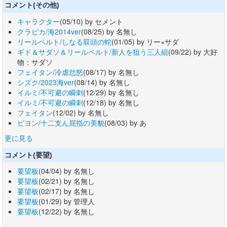
コメント(その他)
キャラクター
(05/10) by セメント
クラピカ/海2014ver
(08/25) by 名無し
リールベルト/しなる双頭の蛇
(01/05) by リー×サダ
ギド＆サダソ＆リールベルト/新人を狙う三人組
(09/22) by 大好
物：サダソ
フェイタン/冷虐忿怒
(08/17) by 名無し
シズク/2023海ver
(08/14) by 名無し
イルミ/不可避の瞬刺
(12/29) by 名無し
イルミ/不可避の瞬刺
(12/18) by 名無し
フェイタン
(12/02) by 名無し
ピヨン/十二支ん屈指の美貌
(08/03) by あ
更に見る
コメント(要望)
要望板
(04/04) by 名無し
要望板
(02/21) by 名無し
要望板
(02/17) by 名無し
要望板
(01/29) by 管理人
要望板
(12/22) by 名無し