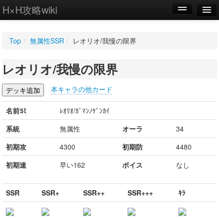
H×H攻略wiki
編集
Top
/
無属性SSR
/
レオリオ/我慢の限界
新規
レオリオ/我慢の限界
WIKI
設定
本キャラの他カード
名前ﾖﾐ
ﾚｵﾘｵ/ｶﾞﾏﾝﾉｹﾞﾝｶｲ
系統
無属性
オーラ
34
初期攻
4300
初期防
4480
初期速
早い162
ボイス
なし
SSR
SSR+
SSR++
SSR+++
ｷﾗ