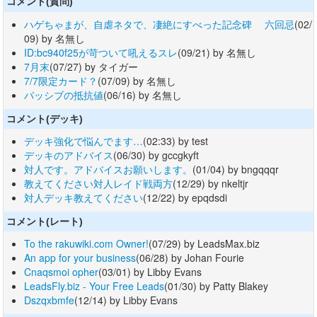
コメント(質問)
ハゲちゃまが、自虐ネタで、凄絶にすべった記念碑 六回忌
(02/
09) by 名無し
ID:bc940f25が苛ついて吼えるスレ
(09/21) by 名無し
7月末
(07/27) by タイガー
7/7限定カード？
(07/09) by 名無し
パッシブの抵抗値
(06/16) by 名無し
コメント(デッキ)
デッキ強化で悩んでます…
(02:33) by test
デッキのアドバイス
(06/30) by gccgkyft
対人です。アドバイスお願いします。
(01/04) by bngqqqr
教えてください対人レイド戦両方
(12/29) by nkeltjr
対人デッキ教えてください
(12/22) by epqdsdi
コメント(レート)
To the rakuwiki.com Owner!
(07/29) by LeadsMax.biz
An app for your business
(06/28) by Johan Fourie
Cnaqsmoi opher
(03/01) by Libby Evans
LeadsFly.biz - Your Free Leads
(01/30) by Patty Blakey
Dszqxbmfe
(12/14) by Libby Evans