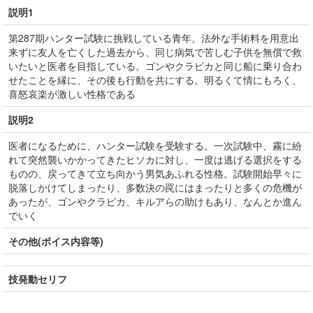
説明1
第287期ハンター試験に挑戦している青年。法外な手術料を用意出
来ずに友人を亡くした過去から、同じ病気で苦しむ子供を無償で救
いたいと医者を目指している。ゴンやクラピカと同じ船に乗り合わ
せたことを縁に、その後も行動を共にする。明るくて情にもろく、
喜怒哀楽が激しい性格である
説明2
医者になるために、ハンター試験を受験する。一次試験中、霧に紛
れて突然襲いかかってきたヒソカに対し、一度は逃げる選択をする
ものの、戻ってきて立ち向かう男気あふれる性格。試験開始早々に
脱落しかけてしまったり、多数決の罠にはまったりと多くの危機が
あったが、ゴンやクラピカ、キルアらの助けもあり、なんとか進ん
でいく
その他(ボイス内容等)
技発動セリフ