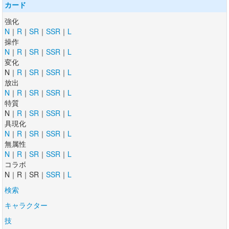
カード
強化
N
｜
R
｜
SR
｜
SSR
｜
L
操作
N
｜
R
｜
SR
｜
SSR
｜
L
変化
N｜
R
｜
SR
｜
SSR
｜
L
放出
N
｜
R
｜
SR
｜
SSR
｜
L
特質
N｜
R
｜
SR
｜
SSR
｜
L
具現化
N
｜
R
｜
SR
｜
SSR
｜
L
無属性
N
｜
R
｜
SR
｜
SSR
｜
L
コラボ
N｜R｜SR｜
SSR
｜
L
検索
キャラクター
技