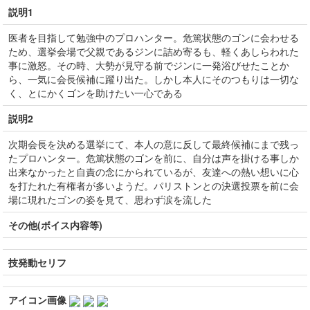
説明1
医者を目指して勉強中のプロハンター。危篤状態のゴンに会わせる
ため、選挙会場で父親であるジンに詰め寄るも、軽くあしらわれた
事に激怒。その時、大勢が見守る前でジンに一発浴びせたことか
ら、一気に会長候補に躍り出た。しかし本人にそのつもりは一切な
く、とにかくゴンを助けたい一心である
説明2
次期会長を決める選挙にて、本人の意に反して最終候補にまで残っ
たプロハンター。危篤状態のゴンを前に、自分は声を掛ける事しか
出来なかったと自責の念にかられているが、友達への熱い想いに心
を打たれた有権者が多いようだ。パリストンとの決選投票を前に会
場に現れたゴンの姿を見て、思わず涙を流した
その他(ボイス内容等)
技発動セリフ
アイコン画像