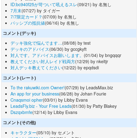
ID:bc940f25が苛ついて吼えるスレ
(09/21) by 名無し
7月末
(07/27) by タイガー
7/7限定カード？
(07/09) by 名無し
パッシブの抵抗値
(06/16) by 名無し
コメント(デッキ)
デッキ強化で悩んでます…
(08/08) by test
デッキのアドバイス
(06/30) by gccgkyft
対人です。アドバイスお願いします。
(01/04) by bngqqqr
教えてください対人レイド戦両方
(12/29) by nkeltjr
対人デッキ教えてください
(12/22) by epqdsdi
コメント(レート)
To the rakuwiki.com Owner!
(07/29) by LeadsMax.biz
An app for your business
(06/28) by Johan Fourie
Cnaqsmoi opher
(03/01) by Libby Evans
LeadsFly.biz - Your Free Leads
(01/30) by Patty Blakey
Dszqxbmfe
(12/14) by Libby Evans
コメント(その他)
キャラクター
(05/10) by セメント