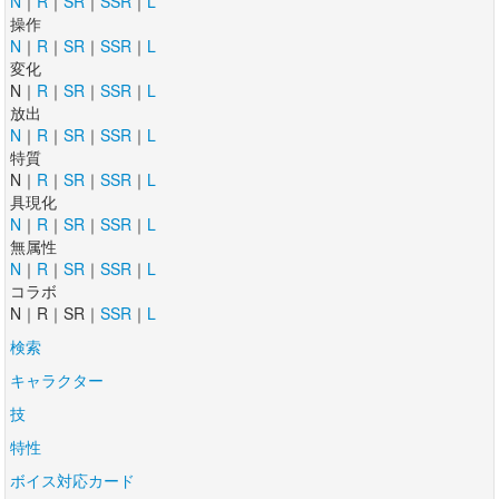
N
｜
R
｜
SR
｜
SSR
｜
L
操作
N
｜
R
｜
SR
｜
SSR
｜
L
変化
N｜
R
｜
SR
｜
SSR
｜
L
放出
N
｜
R
｜
SR
｜
SSR
｜
L
特質
N｜
R
｜
SR
｜
SSR
｜
L
具現化
N
｜
R
｜
SR
｜
SSR
｜
L
無属性
N
｜
R
｜
SR
｜
SSR
｜
L
コラボ
N｜R｜SR｜
SSR
｜
L
検索
キャラクター
技
特性
ボイス対応カード