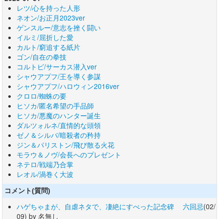
レツ/心を持った人形
ネオン/お正月2023ver
ゲンスルー/意志を挫く闘い
イルミ/屈折した愛
カルト/窮追する紙片
ゴン/自在の拳技
コルトピ/サーカス潜入ver
シャウアプフ/王を導く参謀
シャウアプフ/ハロウィン2016ver
クロロ/蜘蛛の要
ヒソカ/匿名希望の手品師
ヒソカ/悪魔のハンター誕生
ダルツォルネ/直情的な頭領
ゼノ＆シルバ/暗殺者の矜持
ジン＆パリストン/飛び散る火花
モラウ＆ノヴ/会長へのプレゼント
ネテロ/戦端乃合掌
レオル/渦巻く大波
コメント(質問)
ハゲちゃまが、自虐ネタで、凄絶にすべった記念碑 六回忌
(02/
09) by 名無し