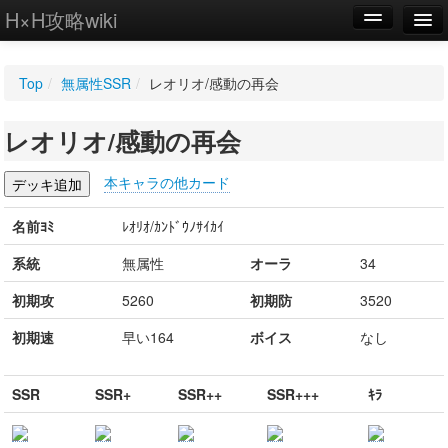
H×H攻略wiki
編集
Top
/
無属性SSR
/
レオリオ/感動の再会
新規
レオリオ/感動の再会
WIKI
設定
本キャラの他カード
名前ﾖﾐ
ﾚｵﾘｵ/ｶﾝﾄﾞｳﾉｻｲｶｲ
系統
無属性
オーラ
34
初期攻
5260
初期防
3520
初期速
早い164
ボイス
なし
SSR
SSR+
SSR++
SSR+++
ｷﾗ