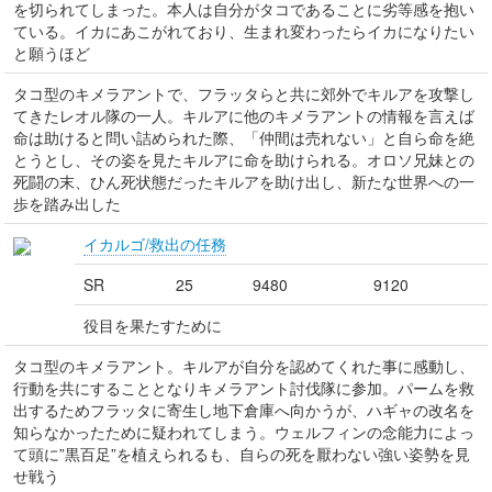
を切られてしまった。本人は自分がタコであることに劣等感を抱い
ている。イカにあこがれており、生まれ変わったらイカになりたい
と願うほど
タコ型のキメラアントで、フラッタらと共に郊外でキルアを攻撃し
てきたレオル隊の一人。キルアに他のキメラアントの情報を言えば
命は助けると問い詰められた際、「仲間は売れない」と自ら命を絶
とうとし、その姿を見たキルアに命を助けられる。オロソ兄妹との
死闘の末、ひん死状態だったキルアを助け出し、新たな世界への一
歩を踏み出した
イカルゴ/救出の任務
SR
25
9480
9120
役目を果たすために
タコ型のキメラアント。キルアが自分を認めてくれた事に感動し、
行動を共にすることとなりキメラアント討伐隊に参加。パームを救
出するためフラッタに寄生し地下倉庫へ向かうが、ハギャの改名を
知らなかったために疑われてしまう。ウェルフィンの念能力によっ
て頭に”黒百足”を植えられるも、自らの死を厭わない強い姿勢を見
せ戦う