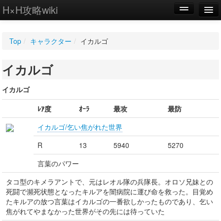
H×H攻略wiki
編集
Top
/
キャラクター
/
イカルゴ
新規
イカルゴ
WIKI
設定
イカルゴ
ﾚｱ度
ｵｰﾗ
最攻
最防
イカルゴ/乞い焦がれた世界
R
13
5940
5270
言葉のパワー
タコ型のキメラアントで、元はレオル隊の兵隊長。オロソ兄妹との
死闘で瀕死状態となったキルアを闇病院に運び命を救った。目覚め
たキルアの放つ言葉はイカルゴの一番欲しかったものであり、乞い
焦がれてやまなかった世界がその先には待っていた