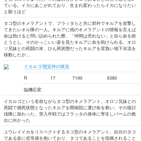
ている。イカにあこがれており、生まれ変わったらイカになりたい
と願うほど
タコ型のキメラアントで、フラッタらと共に郊外でキルアを攻撃し
てきたレオル隊の一人。キルアに他のキメラアントの情報を言えば
命は助けると問い詰められた際、「仲間は売れない」と自ら命を絶
とうとし、そのかっこいい姿を見たキルアに命を助けられる。オロ
ソ兄妹との死闘の末、ひん死状態だったキルアを背負い地下水流を
移動したが…
イカルゴ/想定外の状況
R
17
7190
6380
臨機応変
イカルゴという名前ながらタコ型のキメラアント。オロソ兄妹との
死闘で瀕死状態となったキルアを闇病院に運び命を救い、その後討
伐隊に加わった。突入作戦ではフラッタの身体に寄生しパームの救
出に向かった
ユウレイイカをリスペクトするタコ型のキメラアント。自分のタコ
である姿に劣等感を抱いており、タコであることを指摘されること