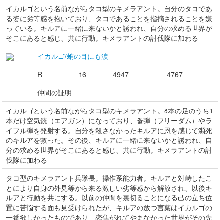
イカルゴという名前ながらタコ型のキメラアント。自分のタコであ
る姿に劣等感を抱いており、タコであることを指摘されることを嫌
っている。キルアに一緒に来ないかと誘われ、自分の求める世界が
そこにあると感じ、共に行動。キメラアントの討伐隊に加わる
イカルゴ/蛸の目にも涙
R
16
4947
4767
仲間の証明
イカルゴという名前ながらタコ型のキメラアント。8本の足のうち1
本だけ空気銃（エアガン）になっており、蚤弾（フリーダム）やラ
イフル弾を発射する。自分を殺さなかったキルアに恩を感じて瀕死
のキルアを救った。その後、キルアに一緒に来ないかと誘われ、自
分の求める世界がそこにあると感じ、共に行動。キメラアントの討
伐隊に加わる
タコ型のキメラアント兵隊長。操作系能力者。キルアと対峙したこ
とにより自身の外見等から来る激しい劣等感から解放され、以後キ
ルアと行動を共にする。以前の仲間を裏切ることになる己の立ち位
置に苦悩する面も見受けられたが、キルアの放つ言葉はイカルゴの
一番欲しかったものであり、恋焦がれてやまなかった世界がその先