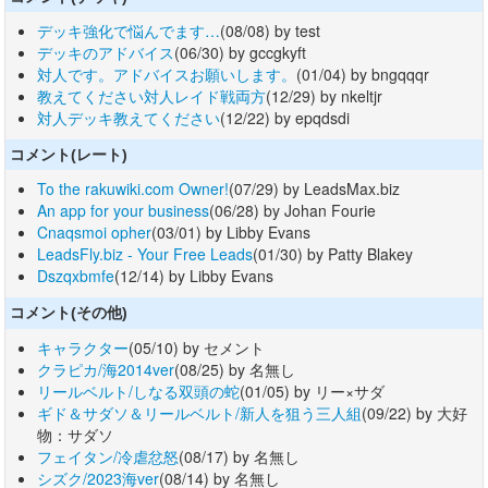
デッキ強化で悩んでます…
(08/08) by test
デッキのアドバイス
(06/30) by gccgkyft
対人です。アドバイスお願いします。
(01/04) by bngqqqr
教えてください対人レイド戦両方
(12/29) by nkeltjr
対人デッキ教えてください
(12/22) by epqdsdi
コメント(レート)
To the rakuwiki.com Owner!
(07/29) by LeadsMax.biz
An app for your business
(06/28) by Johan Fourie
Cnaqsmoi opher
(03/01) by Libby Evans
LeadsFly.biz - Your Free Leads
(01/30) by Patty Blakey
Dszqxbmfe
(12/14) by Libby Evans
コメント(その他)
キャラクター
(05/10) by セメント
クラピカ/海2014ver
(08/25) by 名無し
リールベルト/しなる双頭の蛇
(01/05) by リー×サダ
ギド＆サダソ＆リールベルト/新人を狙う三人組
(09/22) by 大好
物：サダソ
フェイタン/冷虐忿怒
(08/17) by 名無し
シズク/2023海ver
(08/14) by 名無し