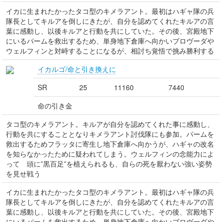
イカに生まれたかったタコ型のキメラアント。最初はハギャ隊の兵
隊長としてキルアを倒しにきたが、自分を認めてくれたキルアの言
葉に感動し、以後キルアと行動を共にしていた。その後、宮殿地下
にいるパームを救出するため、単身地下倉庫へ向かいブロヴーダや
ウェルフィンと対峙することになるが、相討ち覚悟で挑み勝利する
イカルゴ/命と引き換えに
SR
25
11160
7440
命の引き金
タコ型のキメラアント。キルアが自分を認めてくれた事に感動し、
行動を共にすることとなりキメラアント討伐隊にも参加。パームを
救出するためフラッタに寄生し地下倉庫へ向かうが、ハギャの改名
を知らなかったために疑われてしまう。ウェルフィンの念能力によ
って 頭に”黒百足”を植えられるも、自らの死を厭わない強い姿勢
を見せ戦う
イカに生まれたかったタコ型のキメラアント。最初はハギャ隊の兵
隊長としてキルアを倒しにきたが、自分を認めてくれたキルアの言
葉に感動し、以後キルアと行動を共にしていた。その後、宮殿地下
にいるパームを救出するため、単身地下倉庫へ向かいブロヴーダや