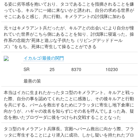
る姿に劣等感を抱いており、タコであることを指摘されることを嫌
っている。キルアに一緒に来ないかと誘われ、自分の求める世界が
そこにあると感じ、共に行動。キメラアントの討伐隊に加わる
元々はキメラアント兵だったが、キルアとの出会いにより自分が憧
れていた世界がこちら側にあることを知り、討伐隊に寝返った。操
作系の念能力“死体と遊ぶな子供たち（リビングデッドドール
ズ）”をもち、死体に寄生して操ることができる
イカルゴ/最後の関門
SR
25
8370
10230
最善の策
本当はイカに生まれたかったタコ型のキメラアント。キルアと戦っ
た際、自分の事を認めてくれたことに感激し、その後キルアと行動
を共にする。パームを救出するためにフラッタに寄生し地下倉庫に
向かうが、ハギャの改名を知らずにその名を呼んでしまった為、疑
念を抱いたブロヴーダに後をつけられ交戦することとなった
タコ型のキメラアント兵隊長。宮殿へパーム救出に向かう際、フラ
ッタに寄生することにより潜入に成功。しかし疑いを持たれたブロ