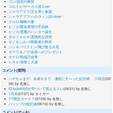
ゴン/自在の拳技
コルトピ/サーカス潜入ver
シャウアプフ/王を導く参謀
シャウアプフ/ハロウィン2016ver
クロロ/蜘蛛の要
ヒソカ/匿名希望の手品師
ヒソカ/悪魔のハンター誕生
ダルツォルネ/直情的な頭領
ゼノ＆シルバ/暗殺者の矜持
ジン＆パリストン/飛び散る火花
モラウ＆ノヴ/会長へのプレゼント
ネテロ/戦端乃合掌
レオル/渦巻く大波
コメント(質問)
ハゲちゃまが、自虐ネタで、凄絶にすべった記念碑 六回忌
(02/
09) by 名無し
ID:bc940f25が苛ついて吼えるスレ
(09/21) by 名無し
7月末
(07/27) by タイガー
7/7限定カード？
(07/09) by 名無し
パッシブの抵抗値
(06/16) by 名無し
コメント(デッキ)