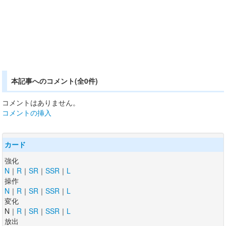
本記事へのコメント(全0件)
コメントはありません。
コメントの挿入
カード
強化
N
｜
R
｜
SR
｜
SSR
｜
L
操作
N
｜
R
｜
SR
｜
SSR
｜
L
変化
N｜
R
｜
SR
｜
SSR
｜
L
放出