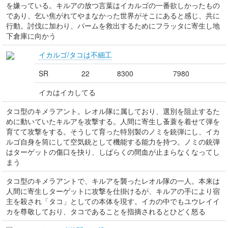
を嫌っている。キルアの放つ言葉はイカルゴの一番欲しかったもの
であり、乞い焦がれてやまなかった世界がそこにあると感じ、共に
行動。討伐に加わり、パームを救出するためにフラッタに寄生し地
下倉庫に向かう
イカルゴ/タコは不細工
SR
22
8300
7980
イカはイカしてる
タコ型のキメラアント。レオル隊に属しており、選別を阻止するた
めに動いていたキルアを攻撃する。人間に寄生し蚤蓑を着せて弾を
育てて攻撃をする。そうして育った特別製のノミを銃弾にし、イカ
ルゴ自身を筒にして空気銃として機能する能力を持つ。ノミの銃弾
はターゲットの傷口を抉り、しばらくの間血が止まらなくなってし
まう
タコ型のキメラアントで、キルアを襲ったレオル隊の一人。本来は
人間に寄生しターゲットに攻撃を仕掛けるが、キルアの手により宿
主を殺され「タコ」としての本体を現す。イカの中でもユウレイイ
カを尊敬しており、タコであることを指摘されるとひどく怒る