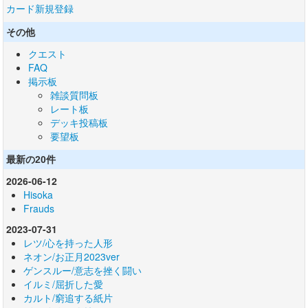
カード新規登録
その他
クエスト
FAQ
掲示板
雑談質問板
レート板
デッキ投稿板
要望板
最新の20件
2026-06-12
Hisoka
Frauds
2023-07-31
レツ/心を持った人形
ネオン/お正月2023ver
ゲンスルー/意志を挫く闘い
イルミ/屈折した愛
カルト/窮追する紙片