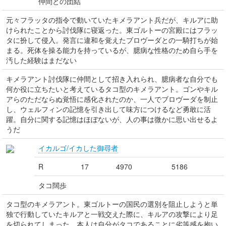
仲間との団結
元々フラッタの指令で動いていたキメラアント兵だが、キルアに助
けられたことから討伐隊に寝返った。東ゴルトーの宮殿にはフラッ
タに扮して侵入。発言に違和を覚えたブロヴーダとの一騎打ちが始
まる。死体を操る能力を持っているが、臆病な性格のため自ら手を
汚した経験はまだない
キメラアント討伐隊に仲間として招き入れられ、臆病者な自分でも
何か役に立ちたいと考えているタコ型のキメラアント。ゴンやキル
アらのただならぬ覚悟に感化されたのか、一人でブロヴーダを制止
し、ウェルフィンの記憶を引き出して味方につけるなど勇敢に活
躍。自分に関する記憶はほぼないが、人の事は微かに思い出せるよ
うだ
イカルゴ/イカした御尋者
R
17
4970
5186
タコ闊歩
タコ型のキメラアント。東ゴルトーの国民の選別を阻止しようと単
独で行動していたキルアと一戦交えた際に、キルアの攻撃により足
を切られてしまった。本人は自分がタコであることに劣等感を抱い