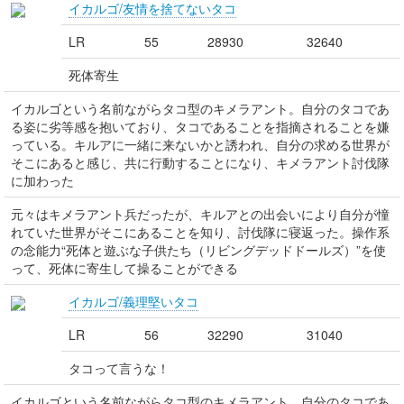
イカルゴ/友情を捨てないタコ
LR
55
28930
32640
死体寄生
イカルゴという名前ながらタコ型のキメラアント。自分のタコであ
る姿に劣等感を抱いており、タコであることを指摘されることを嫌
っている。キルアに一緒に来ないかと誘われ、自分の求める世界が
そこにあると感じ、共に行動することになり、キメラアント討伐隊
に加わった
元々はキメラアント兵だったが、キルアとの出会いにより自分が憧
れていた世界がそこにあることを知り、討伐隊に寝返った。操作系
の念能力“死体と遊ぶな子供たち（リビングデッドドールズ）”を使
って、死体に寄生して操ることができる
イカルゴ/義理堅いタコ
LR
56
32290
31040
タコって言うな！
イカルゴという名前ながらタコ型のキメラアント。自分のタコであ