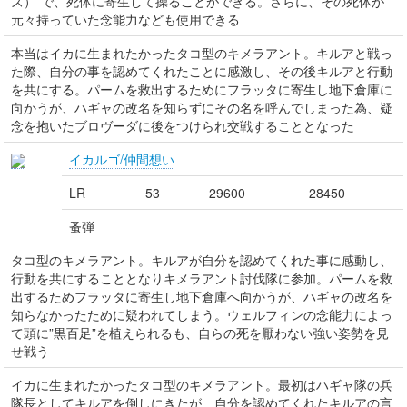
ズ）”で、死体に寄生して操ることができる。さらに、その死体が
元々持っていた念能力なども使用できる
本当はイカに生まれたかったタコ型のキメラアント。キルアと戦っ
た際、自分の事を認めてくれたことに感激し、その後キルアと行動
を共にする。パームを救出するためにフラッタに寄生し地下倉庫に
向かうが、ハギャの改名を知らずにその名を呼んでしまった為、疑
念を抱いたブロヴーダに後をつけられ交戦することとなった
イカルゴ/仲間想い
LR
53
29600
28450
蚤弾
タコ型のキメラアント。キルアが自分を認めてくれた事に感動し、
行動を共にすることとなりキメラアント討伐隊に参加。パームを救
出するためフラッタに寄生し地下倉庫へ向かうが、ハギャの改名を
知らなかったために疑われてしまう。ウェルフィンの念能力によっ
て頭に”黒百足”を植えられるも、自らの死を厭わない強い姿勢を見
せ戦う
イカに生まれたかったタコ型のキメラアント。最初はハギャ隊の兵
隊長としてキルアを倒しにきたが、自分を認めてくれたキルアの言