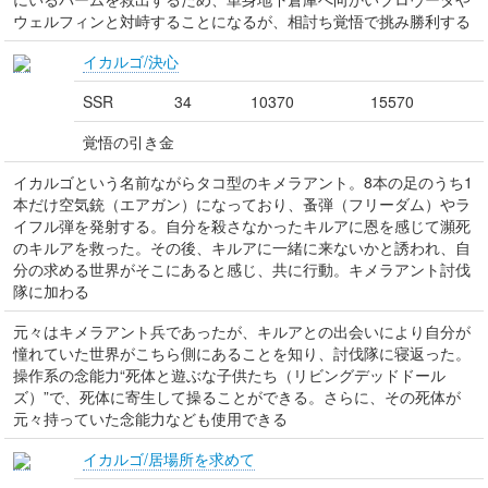
ウェルフィンと対峙することになるが、相討ち覚悟で挑み勝利する
イカルゴ/決心
SSR
34
10370
15570
覚悟の引き金
イカルゴという名前ながらタコ型のキメラアント。8本の足のうち1
本だけ空気銃（エアガン）になっており、蚤弾（フリーダム）やラ
イフル弾を発射する。自分を殺さなかったキルアに恩を感じて瀕死
のキルアを救った。その後、キルアに一緒に来ないかと誘われ、自
分の求める世界がそこにあると感じ、共に行動。キメラアント討伐
隊に加わる
元々はキメラアント兵であったが、キルアとの出会いにより自分が
憧れていた世界がこちら側にあることを知り、討伐隊に寝返った。
操作系の念能力“死体と遊ぶな子供たち（リビングデッドドール
ズ）”で、死体に寄生して操ることができる。さらに、その死体が
元々持っていた念能力なども使用できる
イカルゴ/居場所を求めて