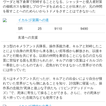
ヴーダと地下倉庫で対峙することとなる。シャッターと侵入者対策
の催眠ガスを駆使しブロヴーダを止めることが出来たが、元の仲間
を殺すことへのためらいからトドメをさすことはできなかった
イカルゴ/楽園への道
SR
25
9110
9490
友達への支援
タコ型のキメラアント兵隊長。操作系能力者。キルアと対峙したこ
とにより自身の外見等から来る激しい劣等感から解放され、以後キ
ルアと行動を共にする。以前の仲間を裏切ることになる己の立ち位
置に苦悩する面も見受けられたが、キルアの放つ言葉はイカルゴの
一番欲しかったものであり、恋焦がれてやまなかった世界がその先
には待っていた
元々はキメラアント兵だったが、キルアとの出会いにより自分が憧
れていた世界がこちら側にあることを知り、討伐隊に寝返った。操
作系の念能力“死体と遊ぶな子供たち（リビングデッドドール
ズ）”で、死体に寄生して操ることができる。さらに、その死体が
元々持っていた念能力なども使用できる