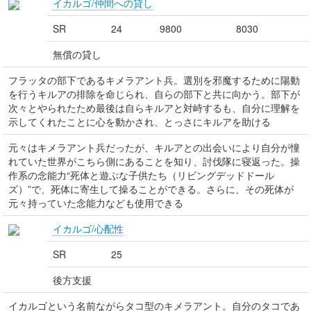
イカルゴ/仲間への貸し
SR
24
9800
8030
無償の貸し
フラッタの部下であるキメラアント兵。選別を邪魔するために陽動
を行うキルアの排除を命じられ、自らの部下と共に向かう。部下が
次々とやられたため最後は自らキルアと対峙するも、自分に理解を
示してくれたことに心を動かされ、とっさにキルアを助ける
元々はキメラアント兵だったが、キルアとの出会いにより自分が憧
れていた世界がこちら側にあることを知り、討伐隊に寝返った。操
作系の念能力“死体と遊ぶな子供たち（リビングデッドドール
ズ）”で、死体に寄生して操ることができる。さらに、その死体が
元々持っていた念能力なども使用できる
イカルゴ/心配性
SR
25
後方支援
イカルゴという名前ながらタコ型のキメラアント。自分のタコであ