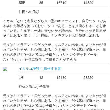
SSR
35
16710
14820
仲間への信頼
イカルゴという名前ながらタコ型のキメラアント。自分のタコであ
る姿に劣等感を抱いており、タコであることを指摘されることを嫌
っている。キルアに一緒に来ないかと誘われ、自分の求める世界が
そこにあると感じ、共に行動。キメラアントの討伐隊に加わる
元々はキメラアント兵だったが、キルアとの出会いにより自分が憧
れていた世界がこちら側にあることを知り、討伐隊に寝返った。操
作系の念能力“死体と遊ぶな子供たち（リビングデッドドール
ズ）”をもち、死体に寄生して操ることができる
イカルゴ/寄生し操作する者
LR
42
15480
23220
死体と遊ぶな子供達
元々はキメラアント兵だったが、キルアとの出会いにより自分が憧
れていた世界がこちら側にあることを知り、討伐隊に寝返った。操
作系の念能力“死体と遊ぶな子供たち（リビングデッドドール