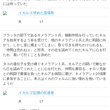
には待っていた
イカルゴ/求めた居場所
R
17
フラッタの部下であるキメラアント兵。煽動作戦を行っていたキル
アを始末するよう命を受けて、他のキメラアント兵と共に戦闘に向
かう。しかし逆に捕まってしまい、取り引きを持ちかけられるも、
「仲間は売れねェ」と拒否。その志を認めてくれたキルアに心を打
たれ、着いて行くことを決めた
タコの遺伝子を受け継ぐキメラアント兵。キルアとの闘いで敵なが
ら己を認めてくれたことに心を打たれ、仲間を裏切る。オロソ兄妹
との戦闘で重傷を負ったキルアを病院に運び、キメラアント討伐隊
に参加することに。本人はイカのフォルムに強い憧れを抱いている
ようだ
イカルゴ/記憶の伝達者
R
17