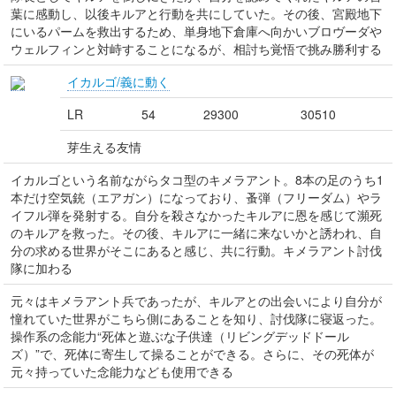
葉に感動し、以後キルアと行動を共にしていた。その後、宮殿地下
にいるパームを救出するため、単身地下倉庫へ向かいブロヴーダや
ウェルフィンと対峙することになるが、相討ち覚悟で挑み勝利する
イカルゴ/義に動く
LR
54
29300
30510
芽生える友情
イカルゴという名前ながらタコ型のキメラアント。8本の足のうち1
本だけ空気銃（エアガン）になっており、蚤弾（フリーダム）やラ
イフル弾を発射する。自分を殺さなかったキルアに恩を感じて瀕死
のキルアを救った。その後、キルアに一緒に来ないかと誘われ、自
分の求める世界がそこにあると感じ、共に行動。キメラアント討伐
隊に加わる
元々はキメラアント兵であったが、キルアとの出会いにより自分が
憧れていた世界がこちら側にあることを知り、討伐隊に寝返った。
操作系の念能力“死体と遊ぶな子供達（リビングデッドドール
ズ）”で、死体に寄生して操ることができる。さらに、その死体が
元々持っていた念能力なども使用できる