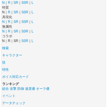
N
｜
R
｜
SR
｜
SSR
｜
L
特質
N｜
R
｜
SR
｜
SSR
｜
L
具現化
N
｜
R
｜
SR
｜
SSR
｜
L
無属性
N
｜
R
｜
SR
｜
SSR
｜
L
コラボ
N｜R｜SR｜
SSR
｜
L
検索
キャラクター
技
特性
ボイス対応カード
ランキング
総合
攻撃
防御
速度優
オーラ優
イベント
データチェック