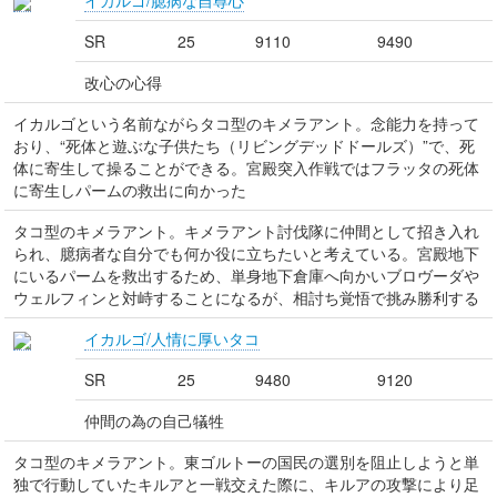
イカルゴ/臆病な自尊心
SR
25
9110
9490
改心の心得
イカルゴという名前ながらタコ型のキメラアント。念能力を持って
おり、“死体と遊ぶな子供たち（リビングデッドドールズ）”で、死
体に寄生して操ることができる。宮殿突入作戦ではフラッタの死体
に寄生しパームの救出に向かった
タコ型のキメラアント。キメラアント討伐隊に仲間として招き入れ
られ、臆病者な自分でも何か役に立ちたいと考えている。宮殿地下
にいるパームを救出するため、単身地下倉庫へ向かいブロヴーダや
ウェルフィンと対峙することになるが、相討ち覚悟で挑み勝利する
イカルゴ/人情に厚いタコ
SR
25
9480
9120
仲間の為の自己犠牲
タコ型のキメラアント。東ゴルトーの国民の選別を阻止しようと単
独で行動していたキルアと一戦交えた際に、キルアの攻撃により足