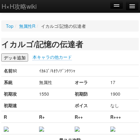
H×H攻略wiki
編集
Top
/
無属性R
/
イカルゴ/記憶の伝達者
新規
イカルゴ/記憶の伝達者
WIKI
設定
本キャラの他カード
名前ﾖﾐ
ｲｶﾙｺﾞ/ｷｵｸﾉﾃﾞﾝﾀﾂｼｬ
系統
無属性
オーラ
17
初期攻
1550
初期防
1900
初期速
ボイス
なし
R
R+
R++
R+++