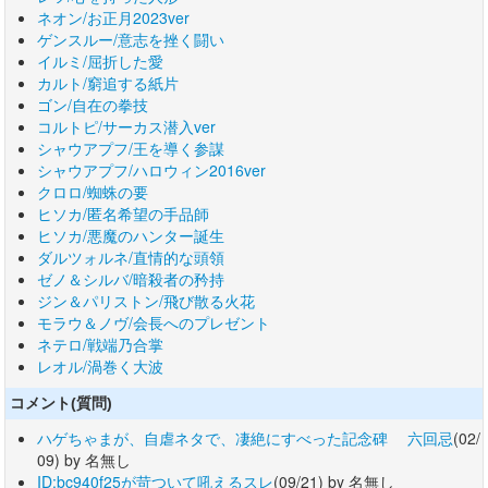
ネオン/お正月2023ver
ゲンスルー/意志を挫く闘い
イルミ/屈折した愛
カルト/窮追する紙片
ゴン/自在の拳技
コルトピ/サーカス潜入ver
シャウアプフ/王を導く参謀
シャウアプフ/ハロウィン2016ver
クロロ/蜘蛛の要
ヒソカ/匿名希望の手品師
ヒソカ/悪魔のハンター誕生
ダルツォルネ/直情的な頭領
ゼノ＆シルバ/暗殺者の矜持
ジン＆パリストン/飛び散る火花
モラウ＆ノヴ/会長へのプレゼント
ネテロ/戦端乃合掌
レオル/渦巻く大波
コメント(質問)
ハゲちゃまが、自虐ネタで、凄絶にすべった記念碑 六回忌
(02/
09) by 名無し
ID:bc940f25が苛ついて吼えるスレ
(09/21) by 名無し