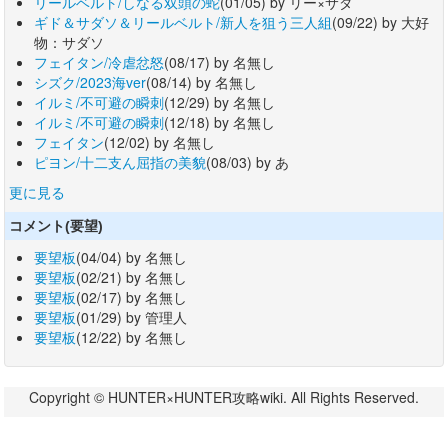
リールベルト/しなる双頭の蛇
(01/05) by リー×サダ
ギド＆サダソ＆リールベルト/新人を狙う三人組
(09/22) by 大好
物：サダソ
フェイタン/冷虐忿怒
(08/17) by 名無し
シズク/2023海ver
(08/14) by 名無し
イルミ/不可避の瞬刺
(12/29) by 名無し
イルミ/不可避の瞬刺
(12/18) by 名無し
フェイタン
(12/02) by 名無し
ピヨン/十二支ん屈指の美貌
(08/03) by あ
更に見る
コメント(要望)
要望板
(04/04) by 名無し
要望板
(02/21) by 名無し
要望板
(02/17) by 名無し
要望板
(01/29) by 管理人
要望板
(12/22) by 名無し
Copyright © HUNTER×HUNTER攻略wiki. All Rights Reserved.