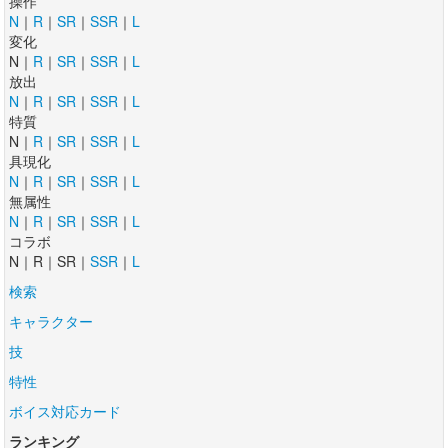
操作
N
｜
R
｜
SR
｜
SSR
｜
L
変化
N｜
R
｜
SR
｜
SSR
｜
L
放出
N
｜
R
｜
SR
｜
SSR
｜
L
特質
N｜
R
｜
SR
｜
SSR
｜
L
具現化
N
｜
R
｜
SR
｜
SSR
｜
L
無属性
N
｜
R
｜
SR
｜
SSR
｜
L
コラボ
N｜R｜SR｜
SSR
｜
L
検索
キャラクター
技
特性
ボイス対応カード
ランキング