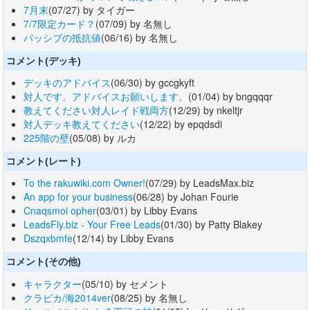
7月末
(07/27) by タイガー
7/7限定カード？
(07/09) by 名無し
パッシブの抵抗値
(06/16) by 名無し
コメント(デッキ)
デッキのアドバイス
(06/30) by gccgkyft
対人です。アドバイスお願いします。
(01/04) by bngqqqr
教えてください対人レイド戦両方
(12/29) by nkeltjr
対人デッキ教えてください
(12/22) by epqdsdi
225階の壁
(05/08) by ルカ
コメント(レート)
To the rakuwiki.com Owner!
(07/29) by LeadsMax.biz
An app for your business
(06/28) by Johan Fourie
Cnaqsmoi opher
(03/01) by Libby Evans
LeadsFly.biz - Your Free Leads
(01/30) by Patty Blakey
Dszqxbmfe
(12/14) by Libby Evans
コメント(その他)
キャラクター
(05/10) by セメント
クラピカ/海2014ver
(08/25) by 名無し