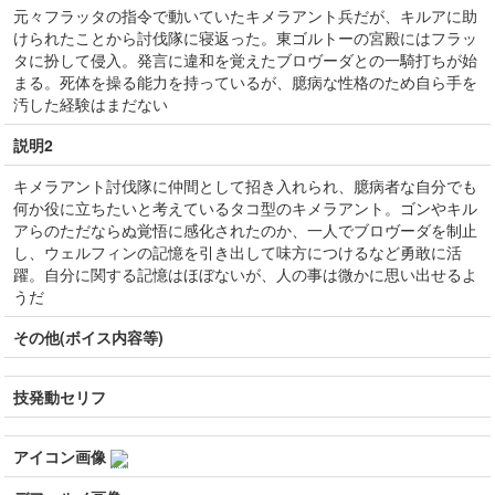
元々フラッタの指令で動いていたキメラアント兵だが、キルアに助
けられたことから討伐隊に寝返った。東ゴルトーの宮殿にはフラッ
タに扮して侵入。発言に違和を覚えたブロヴーダとの一騎打ちが始
まる。死体を操る能力を持っているが、臆病な性格のため自ら手を
汚した経験はまだない
説明2
キメラアント討伐隊に仲間として招き入れられ、臆病者な自分でも
何か役に立ちたいと考えているタコ型のキメラアント。ゴンやキル
アらのただならぬ覚悟に感化されたのか、一人でブロヴーダを制止
し、ウェルフィンの記憶を引き出して味方につけるなど勇敢に活
躍。自分に関する記憶はほぼないが、人の事は微かに思い出せるよ
うだ
その他(ボイス内容等)
技発動セリフ
アイコン画像