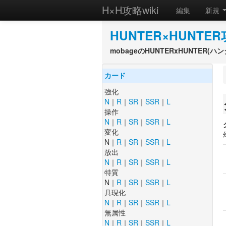
H×H攻略wiki
編集
新規
HUNTER×HUNTER
mobageのHUNTERxHUNTER
カード
強化
N
｜
R
｜
SR
｜
SSR
｜
L
操作
N
｜
R
｜
SR
｜
SSR
｜
L
変化
N｜
R
｜
SR
｜
SSR
｜
L
放出
N
｜
R
｜
SR
｜
SSR
｜
L
特質
N｜
R
｜
SR
｜
SSR
｜
L
具現化
N
｜
R
｜
SR
｜
SSR
｜
L
無属性
N
｜
R
｜
SR
｜
SSR
｜
L