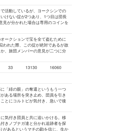
々で活動しているが、ヨークシンでの
いけない掟が2つあり、1つ目は団長
意見が分かれた場合は専用のコインを
のオークションで宝を全て盗むために
囚われた際、この掟が絶対であるが故
るか、旅団メンバーの意見が二つに分
33
13130
16060
郎に「緋の眼」の奪還というもう一つ
製がある場所を突き止め、団員を引き
ることにコルトピが気付き、急いで後
とに気付き団員と共に追いかける。移
気付きノブナガ達と分かれ追跡者を探
りがあるというマチの勘を信じ、生か