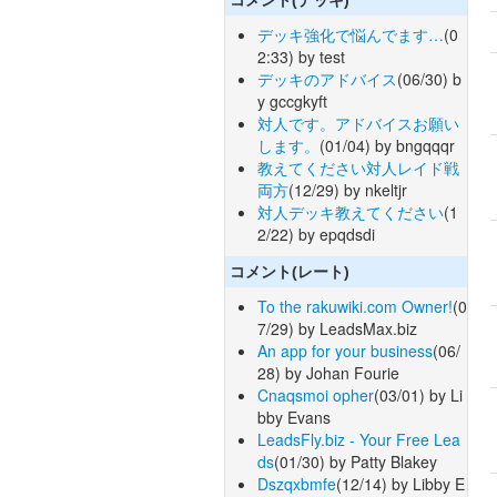
デッキ強化で悩んでます…
(0
2:33) by test
デッキのアドバイス
(06/30) b
y gccgkyft
対人です。アドバイスお願い
します。
(01/04) by bngqqqr
教えてください対人レイド戦
両方
(12/29) by nkeltjr
対人デッキ教えてください
(1
2/22) by epqdsdi
コメント(レート)
To the rakuwiki.com Owner!
(0
7/29) by LeadsMax.biz
An app for your business
(06/
28) by Johan Fourie
Cnaqsmoi opher
(03/01) by Li
bby Evans
LeadsFly.biz - Your Free Lea
ds
(01/30) by Patty Blakey
Dszqxbmfe
(12/14) by Libby E