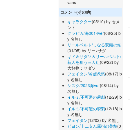
vans
コメント(その他)
キャラクター
(05/10) by セメ
ント
クラピカ/海2014ver
(08/25) b
y 名無し
リールベルト/しなる双頭の蛇
(01/05) by リー×サダ
ギド＆サダソ＆リールベルト/
新人を狙う三人組
(09/22) by
大好物：サダソ
フェイタン/冷虐忿怒
(08/17) b
y 名無し
シズク/2023海ver
(08/14) by
名無し
イルミ/不可避の瞬刺
(12/29) b
y 名無し
イルミ/不可避の瞬刺
(12/18) b
y 名無し
フェイタン
(12/02) by 名無し
ピヨン/十二支ん屈指の美貌
(0