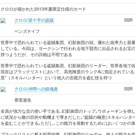
クロロが描かれた2013年夏限定仕様のカード
クロロ/逆十字の盗賊
SSR
ベンズナイフ
世界中で恐れられている盗賊集団、幻影旅団の頭。優れた統率力と器量
している。今回は、ヨークシンで行われる地下競売に出品されるお宝
持つようだが、その詳細は不明である
世界中で恐れられている盗賊集団、幻影旅団のリーダー。世界各地で
現在はブラックリストにおいて、高危険度のランクAに指定されている
意”（スキルハンター）という他人の念能力を盗む技を持つ
クロロ/仲間への鎮魂曲
SSR
密室遊魚
全員が強力な念の使い手である､幻影旅団のトップ｡ウボォーギンを倒
に状況から敵の目的や動機まで導きだした｡“盗賊の極意(スキルハンター
を盗むことができる｡ただし､この能力を発動するためにはいくつかの
ブラックリストに載る犯罪組織、幻影旅団のリーダー。他人の能力を