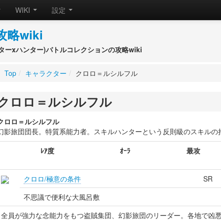
WIKI
設定
攻略wiki
(ハンターxハンター)バトルコレクションの攻略wiki
Top
/
キャラクター
/
クロロ＝ルシルフル
クロロ＝ルシルフル
クロロ＝ルシルフル
幻影旅団団長。特質系能力者。スキルハンターという反則級のスキルの
ﾚｱ度
ｵｰﾗ
最攻
クロロ/極意の条件
SR
不思議で便利な大風呂敷
全員が強力な念能力をもつ盗賊集団、幻影旅団のリーダー。各地で凶