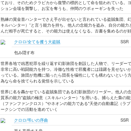
ており、そのためクラピカから復讐の標的として命を狙われている。
ション会場を襲撃し、お宝を奪うも、仲間のウボォーギンを失った
熟練の賞金首ハンターでさえ手が出せないと言われている盗賊集団、幻
キルハンター）”と言う能力を持ち、他人の念能力を盗み、自分の能力
んだ相手が死亡すると、その能力は使えなくなる。古書を集めるのが
クロロ/全てを攫う大盗賊
SSR
包み隠す布
世界各地で凶悪犯罪を繰り返す幻影旅団を創設した人物で、リーダー
非常に高い戦闘能力を持つ。冷徹な性格で邪魔者には躊躇を見せない
っている。旅団が危機に陥ったら団長を犠牲にしても構わないという
為なら命を捨てられる覚悟を示している
世界に名を轟かせている盗賊集団である幻影旅団のリーダー。他人の
質系の能力"盗賊の極意（スキルハンター）"を用いる。捕らえた梟の能
（ファンファンクロス）"やネオンの能力である"天使の自動書記（ラブ
ークシンでの活動を進めていく
クロロ/弔いの序曲
SSR
死を享受する音