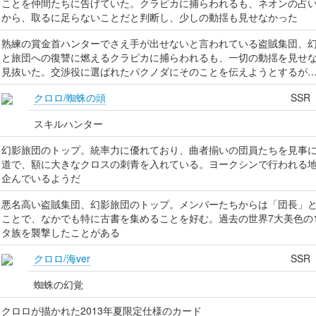
ことを仲間たちに告げていた。クラピカに捕らわれるも、ネオンの占
から、取るに足らないことだと判断し、少しの動揺も見せなかった
熟練の賞金首ハンターでさえ手が出せないと言われている盗賊集団、
と旅団への復讐に燃えるクラピカに捕らわれるも、一切の動揺を見せ
見抜いた。交渉役に選ばれたパクノダにそのことを伝えようとするが
クロロ/蜘蛛の頭
SSR
スキルハンター
幻影旅団のトップ。統率力に優れており、曲者揃いの団員たちを見事
道で、額に大きなクロスの刺青を入れている。ヨークシンで行われる
企んでいるようだ
悪名高い盗賊集団、幻影旅団のトップ。メンバーたちからは「団長」
ことで、なかでも特に古書を集めることを好む。過去の世界7大美色の
タ族を襲撃したことがある
クロロ/海ver
SSR
蜘蛛の幻覚
クロロが描かれた2013年夏限定仕様のカード