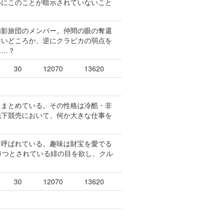
いにこのことが暗示されていないこと
幻影旅団のメンバー。仲間の眼の奪還
ないどころか、逆にクラピカの弱点を
……？
30
12070
13620
にまとめている。その性格は冷酷・非
地下競売において、何か大きな仕事を
と呼ばれている。趣味は財宝を愛でる
1つとされている緋の目を欲し、クル
30
12070
13620