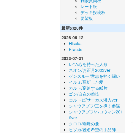
雑談質問板
レート板
デッキ投稿板
要望板
最新の20件
2026-06-12
Hisoka
Frauds
2023-07-31
レツ/心を持った人形
ネオン/お正月2023ver
ゲンスルー/意志を挫く闘い
イルミ/屈折した愛
カルト/窮追する紙片
ゴン/自在の拳技
コルトピ/サーカス潜入ver
シャウアプフ/王を導く参謀
シャウアプフ/ハロウィン201
6ver
クロロ/蜘蛛の要
ヒソカ/匿名希望の手品師