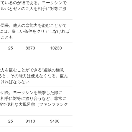
げているのが彼である。ヨークシンで
シルバとゼノの２人を相手に対等に渡
の団長。他人の念能力を盗むことがで
めには、厳しい条件をクリアしなければ
だことも
25
8370
10230
力を盗むことができる“盗賊の極意
ると、その能力は使えなくなる。盗ん
なければならない
の団長。ヨークシンを襲撃した際に
を相手に対等に渡り合うなど、非常に
議で便利な大風呂敷（ファンファンク
25
9110
9490