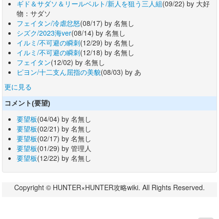
ギド＆サダソ＆リールベルト/新人を狙う三人組
(09/22) by 大好
物：サダソ
フェイタン/冷虐忿怒
(08/17) by 名無し
シズク/2023海ver
(08/14) by 名無し
イルミ/不可避の瞬刺
(12/29) by 名無し
イルミ/不可避の瞬刺
(12/18) by 名無し
フェイタン
(12/02) by 名無し
ピヨン/十二支ん屈指の美貌
(08/03) by あ
更に見る
コメント(要望)
要望板
(04/04) by 名無し
要望板
(02/21) by 名無し
要望板
(02/17) by 名無し
要望板
(01/29) by 管理人
要望板
(12/22) by 名無し
Copyright © HUNTER×HUNTER攻略wiki. All Rights Reserved.