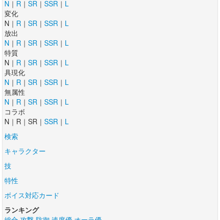
N
｜
R
｜
SR
｜
SSR
｜
L
変化
N｜
R
｜
SR
｜
SSR
｜
L
放出
N
｜
R
｜
SR
｜
SSR
｜
L
特質
N｜
R
｜
SR
｜
SSR
｜
L
具現化
N
｜
R
｜
SR
｜
SSR
｜
L
無属性
N
｜
R
｜
SR
｜
SSR
｜
L
コラボ
N｜R｜SR｜
SSR
｜
L
検索
キャラクター
技
特性
ボイス対応カード
ランキング
総合
攻撃
防御
速度優
オーラ優