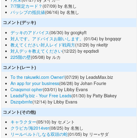
7/7限定カード？
(07/09) by 名無し
パッシブの抵抗値
(06/16) by 名無し
コメント(デッキ)
デッキのアドバイス
(06/30) by gccgkyft
対人です。アドバイスお願いします。
(01/04) by bngqqqr
教えてください対人レイド戦両方
(12/29) by nkeltjr
対人デッキ教えてください
(12/22) by epqdsdi
225階の壁
(05/08) by ルカ
コメント(レート)
To the rakuwiki.com Owner!
(07/29) by LeadsMax.biz
An app for your business
(06/28) by Johan Fourie
Cnaqsmoi opher
(03/01) by Libby Evans
LeadsFly.biz - Your Free Leads
(01/30) by Patty Blakey
Dszqxbmfe
(12/14) by Libby Evans
コメント(その他)
キャラクター
(05/10) by セメント
クラピカ/海2014ver
(08/25) by 名無し
リールベルト/しなる双頭の蛇
(01/05) by リー×サダ