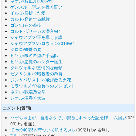
ネオン/お正月2023ver
ゲンスルー/意志を挫く闘い
イルミ/屈折した愛
カルト/窮追する紙片
ゴン/自在の拳技
コルトピ/サーカス潜入ver
シャウアプフ/王を導く参謀
シャウアプフ/ハロウィン2016ver
クロロ/蜘蛛の要
ヒソカ/匿名希望の手品師
ヒソカ/悪魔のハンター誕生
ダルツォルネ/直情的な頭領
ゼノ＆シルバ/暗殺者の矜持
ジン＆パリストン/飛び散る火花
モラウ＆ノヴ/会長へのプレゼント
ネテロ/戦端乃合掌
レオル/渦巻く大波
コメント(質問)
ハゲちゃまが、自虐ネタで、凄絶にすべった記念碑 六回忌
(02/
09) by 名無し
ID:bc940f25が苛ついて吼えるスレ
(09/21) by 名無し
7月末
(07/27) by タイガー