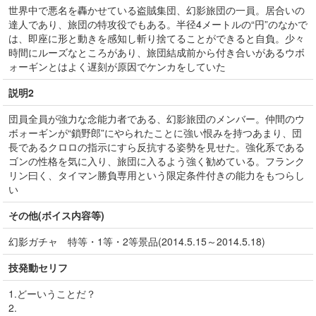
世界中で悪名を轟かせている盗賊集団、幻影旅団の一員。居合いの
達人であり、旅団の特攻役でもある。半径4メートルの“円”のなかで
は、即座に形と動きを感知し斬り捨てることができると自負。少々
時間にルーズなところがあり、旅団結成前から付き合いがあるウボ
ォーギンとはよく遅刻が原因でケンカをしていた
説明2
団員全員が強力な念能力者である、幻影旅団のメンバー。仲間のウ
ボォーギンが“鎖野郎”にやられたことに強い恨みを持つあまり、団
長であるクロロの指示にすら反抗する姿勢を見せた。強化系である
ゴンの性格を気に入り、旅団に入るよう強く勧めている。フランク
リン曰く、タイマン勝負専用という限定条件付きの能力をもつらし
い
その他(ボイス内容等)
幻影ガチャ 特等・1等・2等景品(2014.5.15～2014.5.18)
技発動セリフ
1.どーいうことだ？
2.