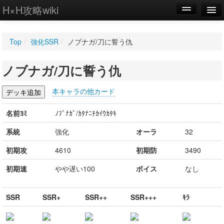
H×H攻略wiki
編集
Top
/
強化SSR
/
ノブナガ/刀に誓う仇
新規
ノブナガ/刀に誓う仇
WIKI
設定
本キャラの他カード
名前ﾖﾐ
ﾉﾌﾞﾅｶﾞ/ｶﾀﾅﾆﾁｶｲｳｶﾀｷ
系統
強化
オーラ
32
初期攻
4610
初期防
3490
初期速
やや遅い100
ボイス
なし
SSR
SSR+
SSR++
SSR+++
ｷﾗ