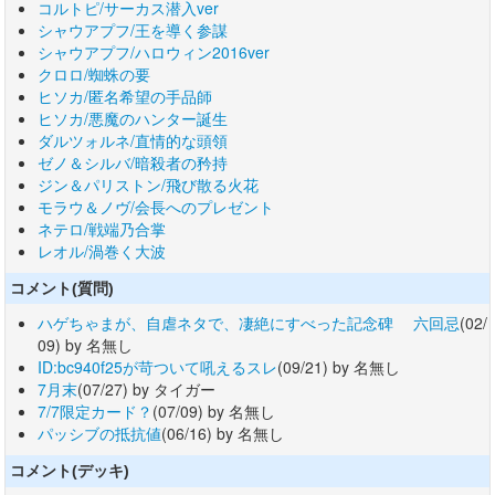
コルトピ/サーカス潜入ver
シャウアプフ/王を導く参謀
シャウアプフ/ハロウィン2016ver
クロロ/蜘蛛の要
ヒソカ/匿名希望の手品師
ヒソカ/悪魔のハンター誕生
ダルツォルネ/直情的な頭領
ゼノ＆シルバ/暗殺者の矜持
ジン＆パリストン/飛び散る火花
モラウ＆ノヴ/会長へのプレゼント
ネテロ/戦端乃合掌
レオル/渦巻く大波
コメント(質問)
ハゲちゃまが、自虐ネタで、凄絶にすべった記念碑 六回忌
(02/
09) by 名無し
ID:bc940f25が苛ついて吼えるスレ
(09/21) by 名無し
7月末
(07/27) by タイガー
7/7限定カード？
(07/09) by 名無し
パッシブの抵抗値
(06/16) by 名無し
コメント(デッキ)