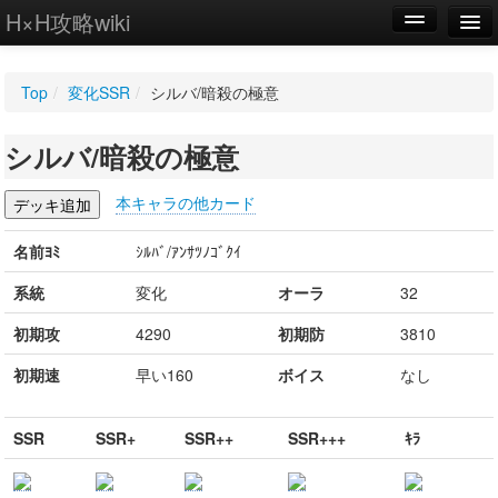
H×H攻略wiki
編集
Top
/
変化SSR
/
シルバ/暗殺の極意
新規
シルバ/暗殺の極意
WIKI
設定
本キャラの他カード
名前ﾖﾐ
ｼﾙﾊﾞ/ｱﾝｻﾂﾉｺﾞｸｲ
系統
変化
オーラ
32
初期攻
4290
初期防
3810
初期速
早い160
ボイス
なし
SSR
SSR+
SSR++
SSR+++
ｷﾗ