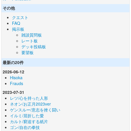
その他
クエスト
FAQ
掲示板
雑談質問板
レート板
デッキ投稿板
要望板
最新の20件
2026-06-12
Hisoka
Frauds
2023-07-31
レツ/心を持った人形
ネオン/お正月2023ver
ゲンスルー/意志を挫く闘い
イルミ/屈折した愛
カルト/窮追する紙片
ゴン/自在の拳技