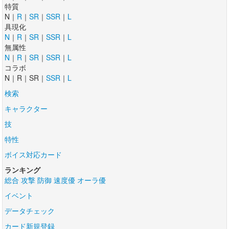
特質
N｜
R
｜
SR
｜
SSR
｜
L
具現化
N
｜
R
｜
SR
｜
SSR
｜
L
無属性
N
｜
R
｜
SR
｜
SSR
｜
L
コラボ
N｜R｜SR｜
SSR
｜
L
検索
キャラクター
技
特性
ボイス対応カード
ランキング
総合
攻撃
防御
速度優
オーラ優
イベント
データチェック
カード新規登録