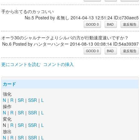
手から出てるのカッコいい
No.5 Posted by 名無し 2014-04-13 12:51:24 ID:c730aec5
オーラ30のシャルナークよりシルバの方が行動速度速いですか？
No.6 Posted by ハンターハンター 2014-08-13 00:08:14 ID:54a39397
更にコメントを読む
コメントの挿入
カード
強化
N
｜
R
｜
SR
｜
SSR
｜
L
操作
N
｜
R
｜
SR
｜
SSR
｜
L
変化
N｜
R
｜
SR
｜
SSR
｜
L
放出
N
｜
R
｜
SR
｜
SSR
｜
L