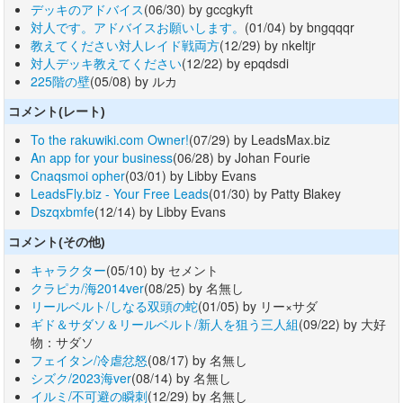
デッキのアドバイス
(06/30) by gccgkyft
対人です。アドバイスお願いします。
(01/04) by bngqqqr
教えてください対人レイド戦両方
(12/29) by nkeltjr
対人デッキ教えてください
(12/22) by epqdsdi
225階の壁
(05/08) by ルカ
コメント(レート)
To the rakuwiki.com Owner!
(07/29) by LeadsMax.biz
An app for your business
(06/28) by Johan Fourie
Cnaqsmoi opher
(03/01) by Libby Evans
LeadsFly.biz - Your Free Leads
(01/30) by Patty Blakey
Dszqxbmfe
(12/14) by Libby Evans
コメント(その他)
キャラクター
(05/10) by セメント
クラピカ/海2014ver
(08/25) by 名無し
リールベルト/しなる双頭の蛇
(01/05) by リー×サダ
ギド＆サダソ＆リールベルト/新人を狙う三人組
(09/22) by 大好
物：サダソ
フェイタン/冷虐忿怒
(08/17) by 名無し
シズク/2023海ver
(08/14) by 名無し
イルミ/不可避の瞬刺
(12/29) by 名無し