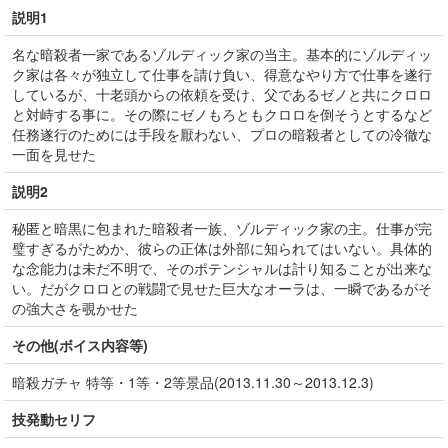
説明1
名な暗殺者一家であるゾルディック家の当主。基本的にゾルディッ
ク家は各々が独立して仕事を請け負い、得意なやり方で仕事を遂行
しているが、十老頭からの依頼を受け、父であるゼノと共にクロロ
と対峙する事に。その際にゼノもろともクロロを倒そうとするなど
任務遂行のためには手段を厭わない、プロの暗殺者としての冷徹な
一面を見せた
説明2
秘匿と暗黒に包まれた暗殺者一族、ゾルディック家の主。仕事が完
璧すぎるがためか、彼らの正体は外部に知られてはいない。具体的
な念能力は未だ不明で、そのポテンシャルは計り知ることが出来な
い。だがクロロとの戦闘で見せた巨大なオーラは、一瞬であるがそ
の強大さを覗かせた
その他(ボイス内容等)
暗殺ガチャ 特等・1等・2等景品(2013.11.30～2013.12.3)
技発動セリフ