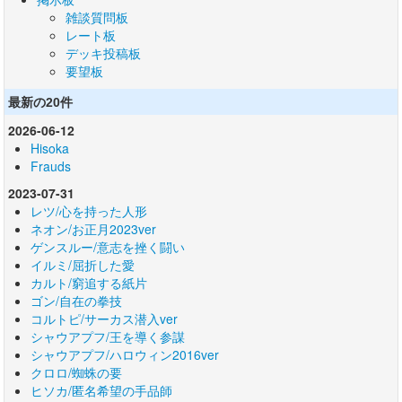
雑談質問板
レート板
デッキ投稿板
要望板
最新の20件
2026-06-12
Hisoka
Frauds
2023-07-31
レツ/心を持った人形
ネオン/お正月2023ver
ゲンスルー/意志を挫く闘い
イルミ/屈折した愛
カルト/窮追する紙片
ゴン/自在の拳技
コルトピ/サーカス潜入ver
シャウアプフ/王を導く参謀
シャウアプフ/ハロウィン2016ver
クロロ/蜘蛛の要
ヒソカ/匿名希望の手品師