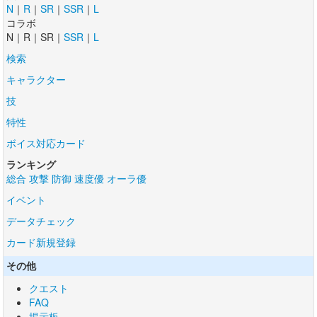
N
｜
R
｜
SR
｜
SSR
｜
L
コラボ
N｜R｜SR｜
SSR
｜
L
検索
キャラクター
技
特性
ボイス対応カード
ランキング
総合
攻撃
防御
速度優
オーラ優
イベント
データチェック
カード新規登録
その他
クエスト
FAQ
掲示板