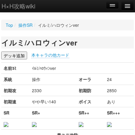
H×H攻略wiki
編集
Top
/
操作SR
/
イルミ/ハロウィンver
新規
イルミ/ハロウィンver
WIKI
設定
本キャラの他カード
名前ﾖﾐ
ｲﾙﾐ/ﾊﾛｳｨﾝver
系統
操作
オーラ
24
初期攻
2330
初期防
2850
初期速
やや早い140
ボイス
あり
SR
SR+
SR++
SR+++