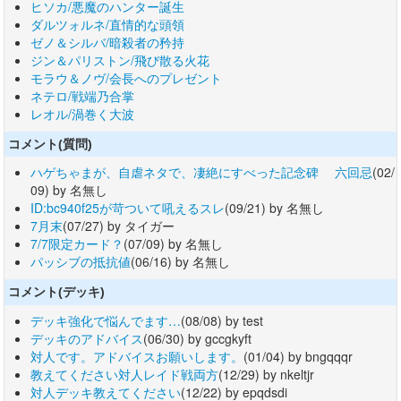
ヒソカ/悪魔のハンター誕生
ダルツォルネ/直情的な頭領
ゼノ＆シルバ/暗殺者の矜持
ジン＆パリストン/飛び散る火花
モラウ＆ノヴ/会長へのプレゼント
ネテロ/戦端乃合掌
レオル/渦巻く大波
コメント(質問)
ハゲちゃまが、自虐ネタで、凄絶にすべった記念碑 六回忌
(02/
09) by 名無し
ID:bc940f25が苛ついて吼えるスレ
(09/21) by 名無し
7月末
(07/27) by タイガー
7/7限定カード？
(07/09) by 名無し
パッシブの抵抗値
(06/16) by 名無し
コメント(デッキ)
デッキ強化で悩んでます…
(08/08) by test
デッキのアドバイス
(06/30) by gccgkyft
対人です。アドバイスお願いします。
(01/04) by bngqqqr
教えてください対人レイド戦両方
(12/29) by nkeltjr
対人デッキ教えてください
(12/22) by epqdsdi