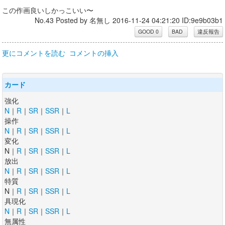
この作画良いしかっこいい〜
No.43 Posted by 名無し 2016-11-24 04:21:20 ID:9e9b03b1
更にコメントを読む
コメントの挿入
カード
強化
N
｜
R
｜
SR
｜
SSR
｜
L
操作
N
｜
R
｜
SR
｜
SSR
｜
L
変化
N｜
R
｜
SR
｜
SSR
｜
L
放出
N
｜
R
｜
SR
｜
SSR
｜
L
特質
N｜
R
｜
SR
｜
SSR
｜
L
具現化
N
｜
R
｜
SR
｜
SSR
｜
L
無属性