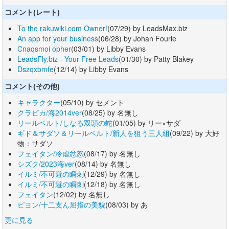
コメント(レート)
To the rakuwiki.com Owner!
(07/29) by LeadsMax.biz
An app for your business
(06/28) by Johan Fourie
Cnaqsmoi opher
(03/01) by Libby Evans
LeadsFly.biz - Your Free Leads
(01/30) by Patty Blakey
Dszqxbmfe
(12/14) by Libby Evans
コメント(その他)
キャラクター
(05/10) by セメント
クラピカ/海2014ver
(08/25) by 名無し
リールベルト/しなる双頭の蛇
(01/05) by リー×サダ
ギド＆サダソ＆リールベルト/新人を狙う三人組
(09/22) by 大好
物：サダソ
フェイタン/冷虐忿怒
(08/17) by 名無し
シズク/2023海ver
(08/14) by 名無し
イルミ/不可避の瞬刺
(12/29) by 名無し
イルミ/不可避の瞬刺
(12/18) by 名無し
フェイタン
(12/02) by 名無し
ピヨン/十二支ん屈指の美貌
(08/03) by あ
更に見る