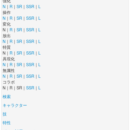
強化
N
｜
R
｜
SR
｜
SSR
｜
L
操作
N
｜
R
｜
SR
｜
SSR
｜
L
変化
N｜
R
｜
SR
｜
SSR
｜
L
放出
N
｜
R
｜
SR
｜
SSR
｜
L
特質
N｜
R
｜
SR
｜
SSR
｜
L
具現化
N
｜
R
｜
SR
｜
SSR
｜
L
無属性
N
｜
R
｜
SR
｜
SSR
｜
L
コラボ
N｜R｜SR｜
SSR
｜
L
検索
キャラクター
技
特性