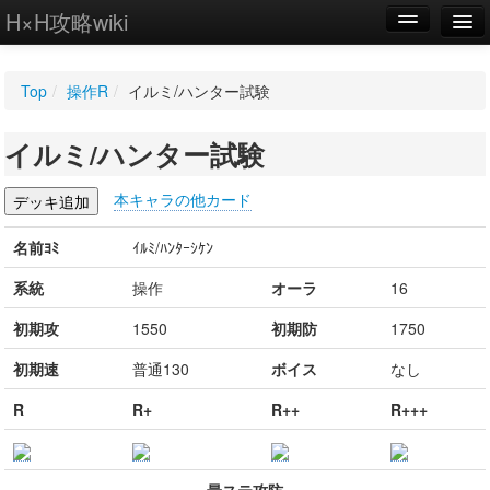
H×H攻略wiki
編集
Top
/
操作R
/
イルミ/ハンター試験
新規
イルミ/ハンター試験
WIKI
設定
本キャラの他カード
名前ﾖﾐ
ｲﾙﾐ/ﾊﾝﾀｰｼｹﾝ
系統
操作
オーラ
16
初期攻
1550
初期防
1750
初期速
普通130
ボイス
なし
R
R+
R++
R+++