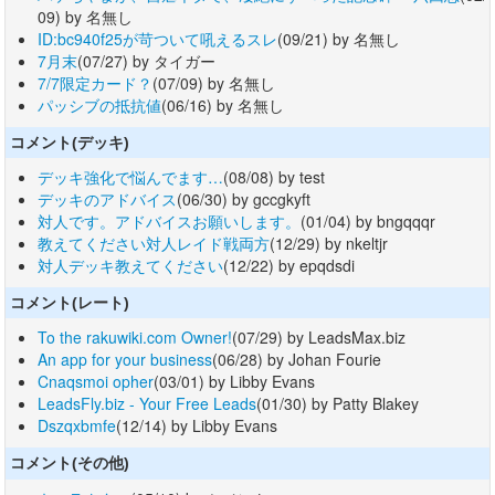
09) by 名無し
ID:bc940f25が苛ついて吼えるスレ
(09/21) by 名無し
7月末
(07/27) by タイガー
7/7限定カード？
(07/09) by 名無し
パッシブの抵抗値
(06/16) by 名無し
コメント(デッキ)
デッキ強化で悩んでます…
(08/08) by test
デッキのアドバイス
(06/30) by gccgkyft
対人です。アドバイスお願いします。
(01/04) by bngqqqr
教えてください対人レイド戦両方
(12/29) by nkeltjr
対人デッキ教えてください
(12/22) by epqdsdi
コメント(レート)
To the rakuwiki.com Owner!
(07/29) by LeadsMax.biz
An app for your business
(06/28) by Johan Fourie
Cnaqsmoi opher
(03/01) by Libby Evans
LeadsFly.biz - Your Free Leads
(01/30) by Patty Blakey
Dszqxbmfe
(12/14) by Libby Evans
コメント(その他)