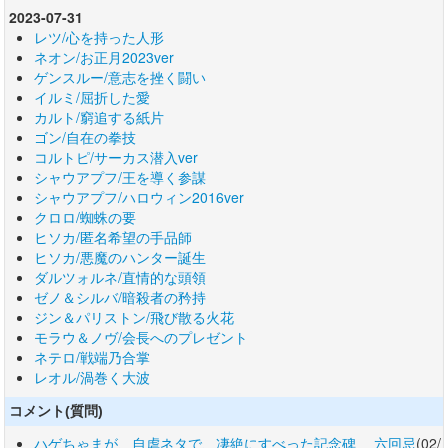
2023-07-31
レツ/心を持った人形
ネオン/お正月2023ver
ゲンスルー/意志を挫く闘い
イルミ/屈折した愛
カルト/窮追する紙片
ゴン/自在の拳技
コルトピ/サーカス潜入ver
シャウアプフ/王を導く参謀
シャウアプフ/ハロウィン2016ver
クロロ/蜘蛛の要
ヒソカ/匿名希望の手品師
ヒソカ/悪魔のハンター誕生
ダルツォルネ/直情的な頭領
ゼノ＆シルバ/暗殺者の矜持
ジン＆パリストン/飛び散る火花
モラウ＆ノヴ/会長へのプレゼント
ネテロ/戦端乃合掌
レオル/渦巻く大波
コメント(質問)
ハゲちゃまが、自虐ネタで、凄絶にすべった記念碑 六回忌
(02/