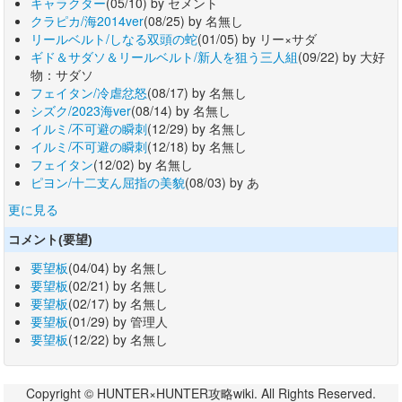
キャラクター
(05/10) by セメント
クラピカ/海2014ver
(08/25) by 名無し
リールベルト/しなる双頭の蛇
(01/05) by リー×サダ
ギド＆サダソ＆リールベルト/新人を狙う三人組
(09/22) by 大好
物：サダソ
フェイタン/冷虐忿怒
(08/17) by 名無し
シズク/2023海ver
(08/14) by 名無し
イルミ/不可避の瞬刺
(12/29) by 名無し
イルミ/不可避の瞬刺
(12/18) by 名無し
フェイタン
(12/02) by 名無し
ピヨン/十二支ん屈指の美貌
(08/03) by あ
更に見る
コメント(要望)
要望板
(04/04) by 名無し
要望板
(02/21) by 名無し
要望板
(02/17) by 名無し
要望板
(01/29) by 管理人
要望板
(12/22) by 名無し
Copyright © HUNTER×HUNTER攻略wiki. All Rights Reserved.