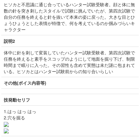
ヒソカと不思議に通じ合っているハンター試験受験者。顔と体に無
数の針を突き刺したスタイルで試験に挑んでいたが、第四次試験で
自分の任務を終えると針を抜いて本来の姿に戻った。大きな目とひ
ょうひょうとした表情が特徴で、何を考えているのか掴みづらいキ
ャラクター
説明2
体中に針を刺して変装していたハンター試験受験者。第四次試験で
任務を終えると素手をスコップのようにして地面を掘り下げ、制限
時間まで眠りに入った。その習性も含めて実態は未だ謎に包まれて
いる。ヒソカとはハンター試験前からの知り合いらしい
その他(ボイス内容等)
技発動セリフ
1.はっ はっ はっ
2.穴を掘る