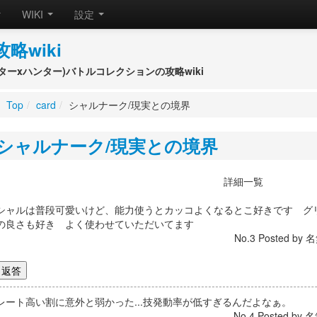
WIKI
設定
攻略wiki
(ハンターxハンター)バトルコレクションの攻略wiki
Top
/
card
/
シャルナーク/現実との境界
シャルナーク/現実との境界
詳細一覧
シャルは普段可愛いけど、能力使うとカッコよくなるとこ好きです グ
の良さも好き よく使わせていただいてます
No.3 Posted by 名
レート高い割に意外と弱かった...技発動率が低すぎるんだよなぁ。
No.4 Posted by 名