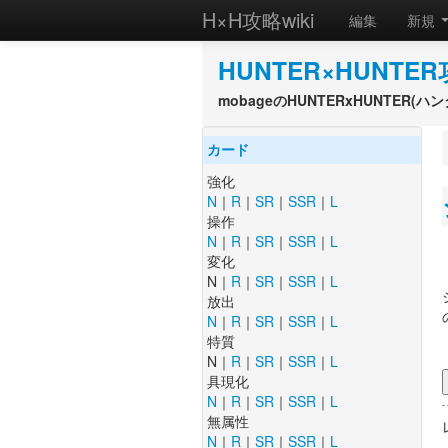
H×H攻略wiki
編集
新規
HUNTER×HUNTER
mobageのHUNTERxHUNTER
カード
強化
N
｜
R
｜
SR
｜
SSR
｜
L
操作
N
｜
R
｜
SR
｜
SSR
｜
L
変化
N｜
R
｜
SR
｜
SSR
｜
L
放出
N
｜
R
｜
SR
｜
SSR
｜
L
特質
N｜
R
｜
SR
｜
SSR
｜
L
具現化
N
｜
R
｜
SR
｜
SSR
｜
L
無属性
N
｜
R
｜
SR
｜
SSR
｜
L