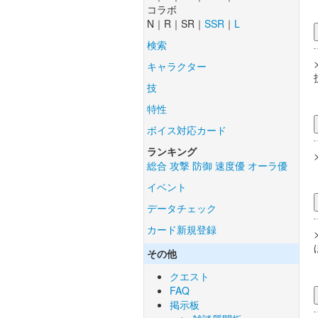
コラボ
N｜R｜SR｜
SSR
｜
L
検索
キャラクター
技
特性
ボイス対応カード
ランキング
総合
攻撃
防御
速度優
オーラ優
イベント
データチェック
カード新規登録
その他
クエスト
FAQ
掲示板