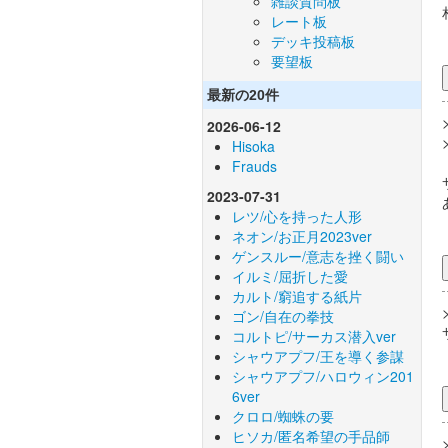
雑談質問板
レート板
デッキ投稿板
要望板
最新の20件
2026-06-12
Hisoka
Frauds
2023-07-31
レツ/心を持った人形
ネオン/お正月2023ver
ゲンスルー/意志を挫く闘い
イルミ/屈折した愛
カルト/窮追する紙片
ゴン/自在の拳技
コルトピ/サーカス潜入ver
シャウアプフ/王を導く参謀
シャウアプフ/ハロウィン201
6ver
クロロ/蜘蛛の要
ヒソカ/匿名希望の手品師