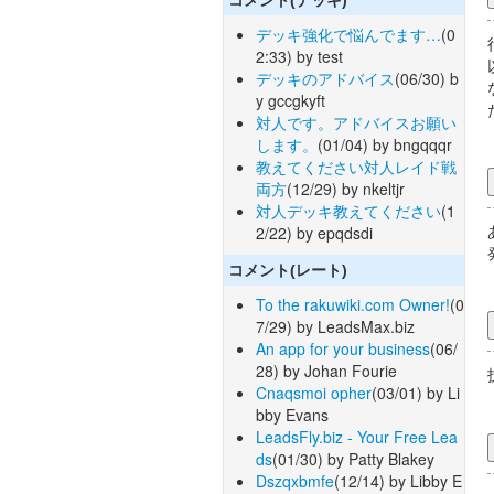
デッキ強化で悩んでます…
(0
2:33) by test
デッキのアドバイス
(06/30) b
y gccgkyft
対人です。アドバイスお願い
します。
(01/04) by bngqqqr
教えてください対人レイド戦
両方
(12/29) by nkeltjr
対人デッキ教えてください
(1
2/22) by epqdsdi
コメント(レート)
To the rakuwiki.com Owner!
(0
7/29) by LeadsMax.biz
An app for your business
(06/
28) by Johan Fourie
Cnaqsmoi opher
(03/01) by Li
bby Evans
LeadsFly.biz - Your Free Lea
ds
(01/30) by Patty Blakey
Dszqxbmfe
(12/14) by Libby E