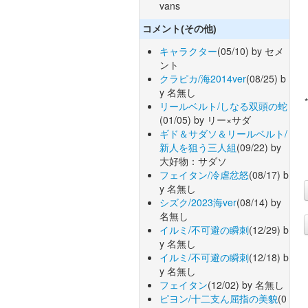
vans
コメント(その他)
キャラクター
(05/10) by セメ
ント
クラピカ/海2014ver
(08/25) b
y 名無し
リールベルト/しなる双頭の蛇
(01/05) by リー×サダ
ギド＆サダソ＆リールベルト/
新人を狙う三人組
(09/22) by
大好物：サダソ
フェイタン/冷虐忿怒
(08/17) b
y 名無し
シズク/2023海ver
(08/14) by
名無し
イルミ/不可避の瞬刺
(12/29) b
y 名無し
イルミ/不可避の瞬刺
(12/18) b
y 名無し
フェイタン
(12/02) by 名無し
ピヨン/十二支ん屈指の美貌
(0