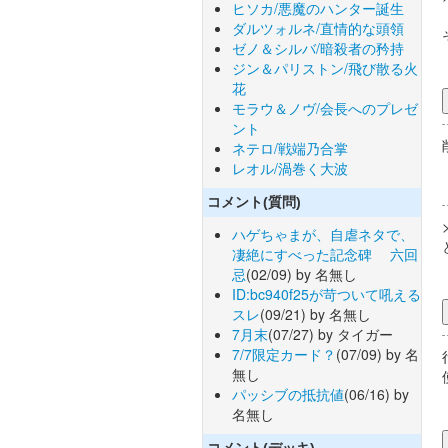
ヒソカ/悪魔のハンター誕生
ダルツォルネ/直情的な頭領
ゼノ＆シルバ/暗殺者の矜持
ジン＆パリストン/飛び散る火
花
モラウ＆ノヴ/会長へのプレゼ
ント
ネテロ/戦端乃合掌
レオル/渦巻く大波
コメント(質問)
ハゲちゃまが、自虐ネタで、
凄絶にすべった記念碑 六回
忌
(02/09) by 名無し
ID:bc940f25が苛ついて吼える
スレ
(09/21) by 名無し
7月末
(07/27) by タイガー
7/7限定カード？
(07/09) by 名
無し
パッシブの抵抗値
(06/16) by
名無し
コメント(デッキ)