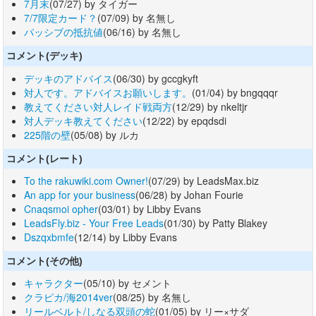
7月末
(07/27) by タイガー
7/7限定カード？
(07/09) by 名無し
パッシブの抵抗値
(06/16) by 名無し
コメント(デッキ)
デッキのアドバイス
(06/30) by gccgkyft
対人です。アドバイスお願いします。
(01/04) by bngqqqr
教えてください対人レイド戦両方
(12/29) by nkeltjr
対人デッキ教えてください
(12/22) by epqdsdi
225階の壁
(05/08) by ルカ
コメント(レート)
To the rakuwiki.com Owner!
(07/29) by LeadsMax.biz
An app for your business
(06/28) by Johan Fourie
Cnaqsmoi opher
(03/01) by Libby Evans
LeadsFly.biz - Your Free Leads
(01/30) by Patty Blakey
Dszqxbmfe
(12/14) by Libby Evans
コメント(その他)
キャラクター
(05/10) by セメント
クラピカ/海2014ver
(08/25) by 名無し
リールベルト/しなる双頭の蛇
(01/05) by リー×サダ