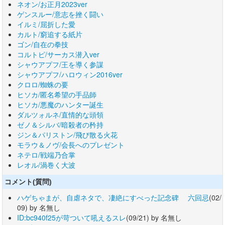
ネオン/お正月2023ver
ゲンスルー/意志を挫く闘い
イルミ/屈折した愛
カルト/窮追する紙片
ゴン/自在の拳技
コルトピ/サーカス潜入ver
シャウアプフ/王を導く参謀
シャウアプフ/ハロウィン2016ver
クロロ/蜘蛛の要
ヒソカ/匿名希望の手品師
ヒソカ/悪魔のハンター誕生
ダルツォルネ/直情的な頭領
ゼノ＆シルバ/暗殺者の矜持
ジン＆パリストン/飛び散る火花
モラウ＆ノヴ/会長へのプレゼント
ネテロ/戦端乃合掌
レオル/渦巻く大波
コメント(質問)
ハゲちゃまが、自虐ネタで、凄絶にすべった記念碑 六回忌
(02/
09) by 名無し
ID:bc940f25が苛ついて吼えるスレ
(09/21) by 名無し