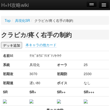
H×H攻略wiki
編集
Top
/
具現化SR
/
クラピカ/疼く右手の制約
新規
クラピカ/疼く右手の制約
WIKI
設定
本キャラの他カード
名前ﾖﾐ
ｸﾗﾋﾟｶ/ｳｽﾞｸﾐｷﾞﾃﾉｾｲﾔｸ
系統
具現化
オーラ
25
初期攻
3070
初期防
2330
初期速
遅い80
ボイス
なし
SR
SR+
SR++
SR+++