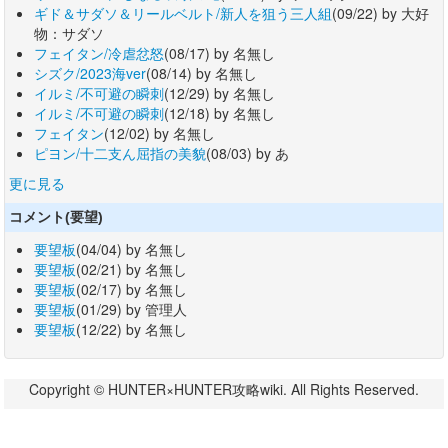
ギド＆サダソ＆リールベルト/新人を狙う三人組
(09/22) by 大好
物：サダソ
フェイタン/冷虐忿怒
(08/17) by 名無し
シズク/2023海ver
(08/14) by 名無し
イルミ/不可避の瞬刺
(12/29) by 名無し
イルミ/不可避の瞬刺
(12/18) by 名無し
フェイタン
(12/02) by 名無し
ピヨン/十二支ん屈指の美貌
(08/03) by あ
更に見る
コメント(要望)
要望板
(04/04) by 名無し
要望板
(02/21) by 名無し
要望板
(02/17) by 名無し
要望板
(01/29) by 管理人
要望板
(12/22) by 名無し
Copyright © HUNTER×HUNTER攻略wiki. All Rights Reserved.