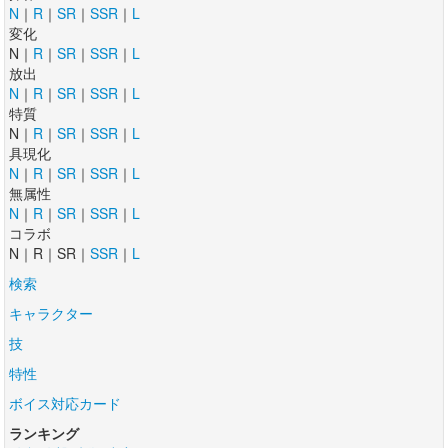
N
｜
R
｜
SR
｜
SSR
｜
L
変化
N｜
R
｜
SR
｜
SSR
｜
L
放出
N
｜
R
｜
SR
｜
SSR
｜
L
特質
N｜
R
｜
SR
｜
SSR
｜
L
具現化
N
｜
R
｜
SR
｜
SSR
｜
L
無属性
N
｜
R
｜
SR
｜
SSR
｜
L
コラボ
N｜R｜SR｜
SSR
｜
L
検索
キャラクター
技
特性
ボイス対応カード
ランキング