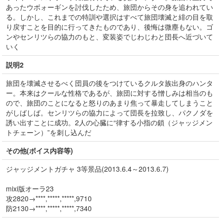
あったウボォーギンを討伐したため、旅団からその身を追われてい
る。しかし、これまでの特訓や選択はすべて旅団壊滅と緋の目を取
り戻すことを目的に行ってきたものであり、後悔は微塵もない。ゴ
ンやセンリツらの協力のもと、変装姿でじわじわと団長へ近づいて
いく
説明2
旅団を壊滅させるべく団員の後をつけているクルタ族出身のハンタ
ー。本来はクールな性格であるが、旅団に対する憎しみは相当のも
ので、旅団のことになると怒りのあまり焦って暴走してしまうこと
がしばしば。センリツらの協力によって団長を拉致し、パクノダを
誘い出すことに成功。2人の心臓に“律する小指の鎖（ジャッジメン
トチェーン）”を刺し込んだ
その他(ボイス内容等)
ジャッジメントガチャ 3等景品(2013.6.4～2013.6.7)
mixi版オーラ23
攻2820→****,*****,*****,9710
防2130→****,*****,*****,7340