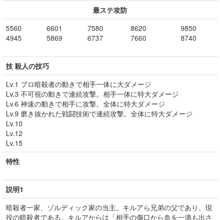
最ステ攻防
5560
6601
7580
8620
9850
4945
5869
6737
7660
8740
技 殺人の技巧
Lv.1 プロ暗殺者の動きで相手一体に大ダメージ
Lv.3 不可視の動きで連続攻撃。相手一体に特大ダメージ
Lv.6 神速の動きで相手に攻撃。全体に特大ダメージ
Lv.9 磨き抜かれた戦闘技術で連続攻撃。全体に特大ダメージ
Lv.10
Lv.12
Lv.15
特性
説明1
暗殺者一家、ゾルディック家の当主。キルアら兄弟の父であり、現
役の暗殺者である。キルアからは「相手の傷口から血を一滴も出さ