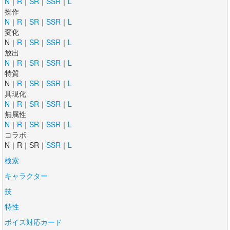
N
｜
R
｜
SR
｜
SSR
｜
L
操作
N
｜
R
｜
SR
｜
SSR
｜
L
変化
N｜
R
｜
SR
｜
SSR
｜
L
放出
N
｜
R
｜
SR
｜
SSR
｜
L
特質
N｜
R
｜
SR
｜
SSR
｜
L
具現化
N
｜
R
｜
SR
｜
SSR
｜
L
無属性
N
｜
R
｜
SR
｜
SSR
｜
L
コラボ
N｜R｜SR｜
SSR
｜
L
検索
キャラクター
技
特性
ボイス対応カード