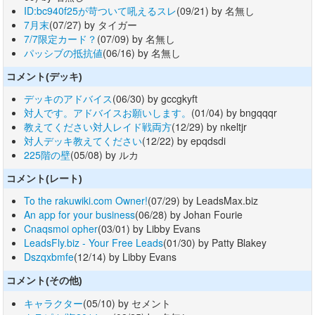
ID:bc940f25が苛ついて吼えるスレ
(09/21) by 名無し
7月末
(07/27) by タイガー
7/7限定カード？
(07/09) by 名無し
パッシブの抵抗値
(06/16) by 名無し
コメント(デッキ)
デッキのアドバイス
(06/30) by gccgkyft
対人です。アドバイスお願いします。
(01/04) by bngqqqr
教えてください対人レイド戦両方
(12/29) by nkeltjr
対人デッキ教えてください
(12/22) by epqdsdi
225階の壁
(05/08) by ルカ
コメント(レート)
To the rakuwiki.com Owner!
(07/29) by LeadsMax.biz
An app for your business
(06/28) by Johan Fourie
Cnaqsmoi opher
(03/01) by Libby Evans
LeadsFly.biz - Your Free Leads
(01/30) by Patty Blakey
Dszqxbmfe
(12/14) by Libby Evans
コメント(その他)
キャラクター
(05/10) by セメント