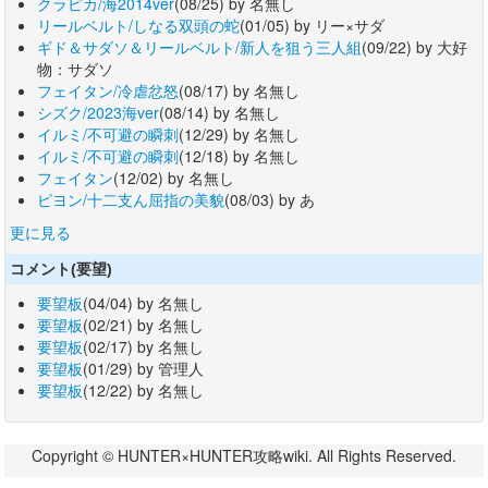
クラピカ/海2014ver
(08/25) by 名無し
リールベルト/しなる双頭の蛇
(01/05) by リー×サダ
ギド＆サダソ＆リールベルト/新人を狙う三人組
(09/22) by 大好
物：サダソ
フェイタン/冷虐忿怒
(08/17) by 名無し
シズク/2023海ver
(08/14) by 名無し
イルミ/不可避の瞬刺
(12/29) by 名無し
イルミ/不可避の瞬刺
(12/18) by 名無し
フェイタン
(12/02) by 名無し
ピヨン/十二支ん屈指の美貌
(08/03) by あ
更に見る
コメント(要望)
要望板
(04/04) by 名無し
要望板
(02/21) by 名無し
要望板
(02/17) by 名無し
要望板
(01/29) by 管理人
要望板
(12/22) by 名無し
Copyright © HUNTER×HUNTER攻略wiki. All Rights Reserved.